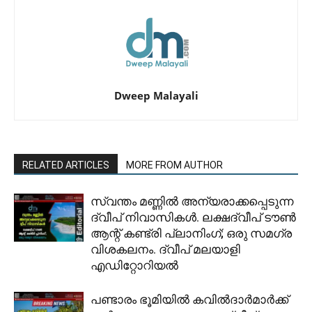
Dweep Malayali
RELATED ARTICLES
MORE FROM AUTHOR
സ്വന്തം മണ്ണിൽ അന്യരാക്കപ്പെടുന്ന
ദ്വീപ് നിവാസികൾ. ലക്ഷദ്വീപ് ടൗൺ
ആന്റ് കണ്ട്രി പ്ലാനിംഗ്; ഒരു സമഗ്ര
വിശകലനം. ദ്വീപ് മലയാളി
എഡിറ്റോറിയൽ
പണ്ടാരം ഭൂമിയിൽ കവിൽദാർമാർക്ക്