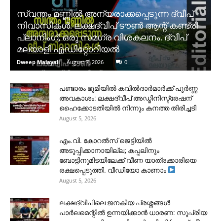
സ്വന്തം മണ്ണിൽ അന്യരാക്കപ്പെടുന്ന ദ്വീപ്
നിവാസികൾ. ലക്ഷദ്വീപ് ടൗൺ ആന്റ് കണ്ട്രി
പ്ലാനിംഗ്; ഒരു സമഗ്ര വിശകലനം. ദ്വീപ്
മലയാളി എഡിറ്റോറിയൽ
Dweep Malayali
-
August 7, 2026
0
പണ്ടാരം ഭൂമിയിൽ കവിൽദാർമാർക്ക് പൂർണ്ണ
അവകാശം: ലക്ഷദ്വീപ് അഡ്മിനിസ്ട്രേഷന്
ഹൈക്കോടതിയിൽ നിന്നും കനത്ത തിരിച്ചടി
August 5, 2026
​എം.വി. കോറൽസ് ജെട്ടിയിൽ
അടുപ്പിക്കാനായില്ല; കപ്പലിനും
ബോട്ടിനുമിടയിലേക്ക് വീണ യാത്രക്കാരിയെ
രക്ഷപ്പെടുത്തി. വീഡിയോ കാണാം
August 5, 2026
ലക്ഷദ്വീപിലെ ജനകീയ പ്രശ്നങ്ങൾ
പാർലമെന്റിൽ ഉന്നയിക്കാൻ ധാരണ: സുപ്രിയ