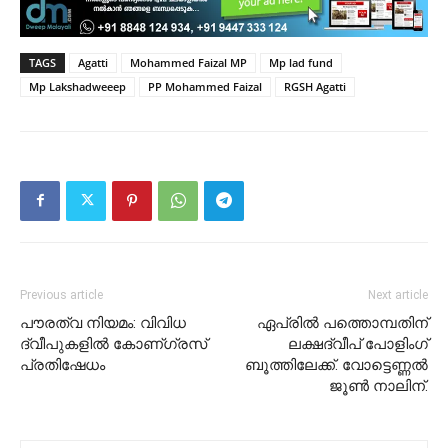
TAGS
Agatti
Mohammed Faizal MP
Mp lad fund
Mp Lakshadweeep
PP Mohammed Faizal
RGSH Agatti
Previous article
Next article
പൗരത്വ നിയമം: വിവിധ
ഏപ്രിൽ പത്തൊമ്പതിന്
ദ്വീപുകളിൽ കോണ്ഗ്രസ്
ലക്ഷദ്വീപ് പോളിംഗ്
പ്രതിഷേധം
ബൂത്തിലേക്ക്. വോട്ടെണ്ണൽ
ജൂൺ നാലിന്.