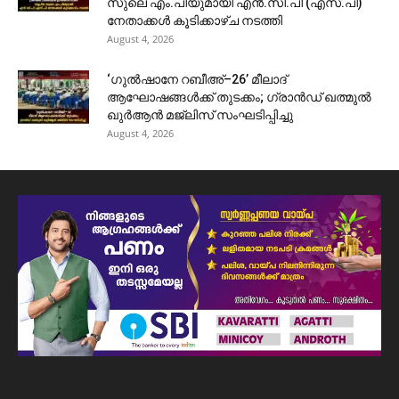
സുലെ എം.പിയുമായി എൻ.സി.പി (എസ്.പി)
നേതാക്കൾ കൂടിക്കാഴ്ച നടത്തി
August 4, 2026
‘ഗുൽഷാനേ റബീഅ്–26’ മീലാദ്
ആഘോഷങ്ങൾക്ക് തുടക്കം; ഗ്രാൻഡ് ഖത്മുൽ
ഖുർആൻ മജ്‌ലിസ് സംഘടിപ്പിച്ചു
August 4, 2026