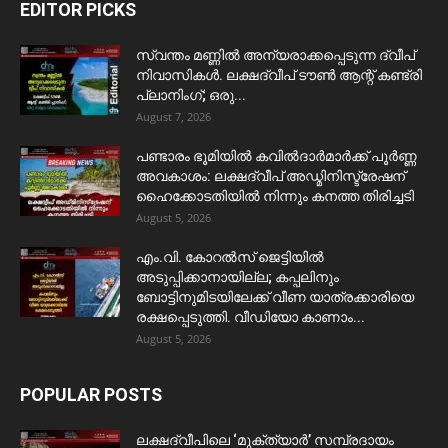
EDITOR PICKS
സ്വന്തം മണ്ണിൽ അന്യരാക്കപ്പെടുന്ന ദ്വീപ്
നിവാസികൾ. ലക്ഷദ്വീപ് ടൗൺ ആന്റ് കണ്ട്രി
പ്ലാനിംഗ്; ഒരു...
August 7, 2026
പണ്ടാരം ഭൂമിയിൽ കവിൽദാർമാർക്ക് പൂർണ്ണ
അവകാശം: ലക്ഷദ്വീപ് അഡ്മിനിസ്ട്രേഷന്
ഹൈക്കോടതിയിൽ നിന്നും കനത്ത തിരിച്ചടി
August 5, 2026
​എം.വി. കോറൽസ് ജെട്ടിയിൽ
അടുപ്പിക്കാനായില്ല; കപ്പലിനും
ബോട്ടിനുമിടയിലേക്ക് വീണ യാത്രക്കാരിയെ
രക്ഷപ്പെടുത്തി. വീഡിയോ കാണാം...
August 5, 2026
POPULAR POSTS
ലക്ഷദ്വീപിലെ ‘മുക്ത്യാർ’ സമ്പ്രദായം