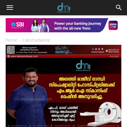
Home
Lakshadweep