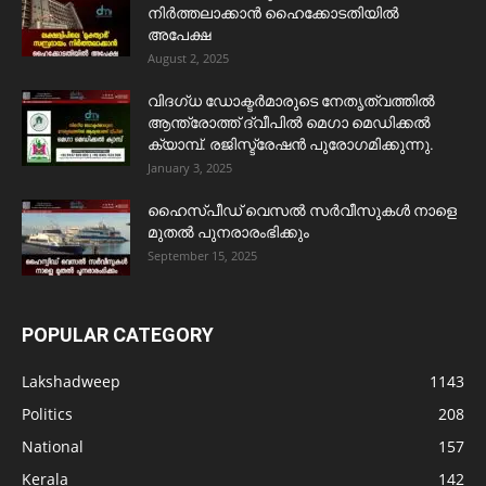
നിർത്തലാക്കാൻ ഹൈക്കോടതിയിൽ
അപേക്ഷ
August 2, 2025
വിദഗ്ധ ഡോക്ടർമാരുടെ നേതൃത്വത്തിൽ
ആന്ത്രോത്ത് ദ്വീപിൽ മെഗാ മെഡിക്കൽ
ക്യാമ്പ്. രജിസ്ട്രേഷൻ പുരോഗമിക്കുന്നു.
January 3, 2025
ഹൈസ്പീഡ് വെസൽ സർവീസുകൾ നാളെ
മുതൽ പുനരാരംഭിക്കും
September 15, 2025
POPULAR CATEGORY
Lakshadweep
1143
Politics
208
National
157
Kerala
142