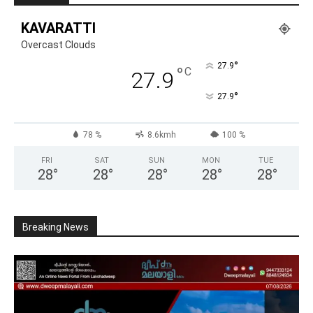
KAVARATTI
Overcast Clouds
°
27.9
°
C
27.9
°
27.9
78 %
8.6kmh
100 %
FRI
SAT
SUN
MON
TUE
28
°
28
°
28
°
28
°
28
°
Breaking News