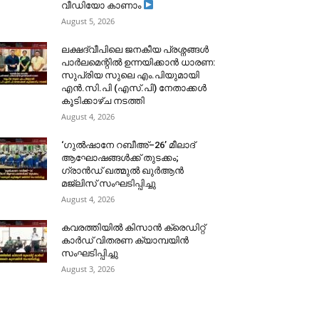
വീഡിയോ കാണാം
August 5, 2026
ലക്ഷദ്വീപിലെ ജനകീയ പ്രശ്നങ്ങൾ
പാർലമെന്റിൽ ഉന്നയിക്കാൻ ധാരണ:
സുപ്രിയ സുലെ എം.പിയുമായി
എൻ.സി.പി (എസ്.പി) നേതാക്കൾ
കൂടിക്കാഴ്ച നടത്തി
August 4, 2026
‘ഗുൽഷാനേ റബീഅ്–26’ മീലാദ്
ആഘോഷങ്ങൾക്ക് തുടക്കം;
ഗ്രാൻഡ് ഖത്മുൽ ഖുർആൻ
മജ്‌ലിസ് സംഘടിപ്പിച്ചു
August 4, 2026
കവരത്തിയിൽ കിസാൻ ക്രെഡിറ്റ്
കാർഡ് വിതരണ ക്യാമ്പയിൻ
സംഘടിപ്പിച്ചു
August 3, 2026