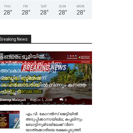
THU
FRI
SAT
SUN
MON
28
°
28
°
28
°
28
°
28
°
Breaking News
പണ്ടാരം ഭൂമിയിൽ
കവിൽദാർമാർക്ക് പൂർണ്ണ
അവകാശം: ലക്ഷദ്വീപ്
അഡ്മിനിസ്ട്രേഷന്
ഹൈക്കോടതിയിൽ നിന്നും കനത്ത
തിരിച്ചടി
Dweep Malayali
-
August 5, 2026
0
​എം.വി. കോറൽസ് ജെട്ടിയിൽ
അടുപ്പിക്കാനായില്ല; കപ്പലിനും
ബോട്ടിനുമിടയിലേക്ക് വീണ
യാത്രക്കാരിയെ രക്ഷപ്പെടുത്തി.