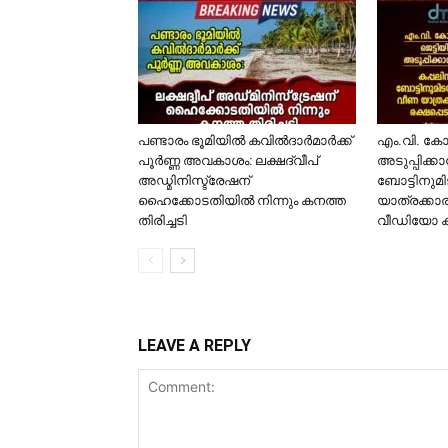
പണ്ടാരം ഭൂമിയിൽ കവിൽദാർമാർക്ക്
​എം.വി. ക
പൂർണ്ണ അവകാശം: ലക്ഷദ്വീപ്
അടുപ്പിക്ക
അഡ്മിനിസ്ട്രേഷന്
ബോട്ടിനുമി
ഹൈക്കോടതിയിൽ നിന്നും കനത്ത
യാത്രക്കാര
തിരിച്ചടി
വീഡിയോ 
LEAVE A REPLY