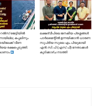
ോറൽസ് ജെട്ടിയിൽ
ലക്ഷദ്വീപിലെ ജനകീയ പ്രശ്നങ്ങൾ
ാനായില്ല; കപ്പലിനും
പാർലമെന്റിൽ ഉന്നയിക്കാൻ ധാരണ:
ടയിലേക്ക് വീണ
സുപ്രിയ സുലെ എം.പിയുമായി
ിയെ രക്ഷപ്പെടുത്തി.
എൻ.സി.പി (എസ്.പി) നേതാക്കൾ
കാണാം
കൂടിക്കാഴ്ച നടത്തി