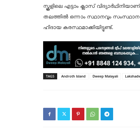
സ്കൂളിലെ എട്ടാം ക്ലാസ് വിദ്യാർഥിനിയാണ്
തലത്തിൽ ഒന്നാം സ്ഥാനവും സംസ്ഥാന
ഹിദായ കരസ്ഥമാക്കിയിട്ടുണ്ട്.
TAGS
Androth Island
Dweep Malayali
Lakshad