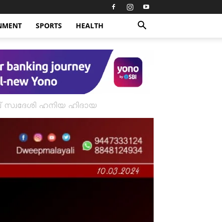
NMENT
SPORTS
HEALTH
വീപ് സ്വദേശി ഹനിയ ഹിദായ