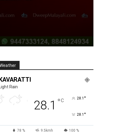
Weather
KAVARATTI
Light Rain
°
28.1
°
C
28.1
°
28.1
78 %
9.5kmh
100 %