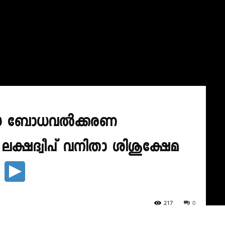
വിധ ബോധവൽക്കരണ
 ലക്ഷദ്വീപ് വനിതാ ശിശുക്ഷേമ
ം
217
0