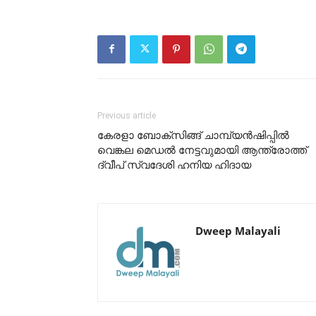
Previous article
കേരളാ ബോക്സിങ്ങ് ചാമ്പ്യൻഷിപ്പിൽ
വെങ്കല മെഡൽ നേട്ടവുമായി ആന്ത്രോത്ത്
ദ്വീപ് സ്വദേശി ഹനിയ ഹിദായ
Dweep Malayali