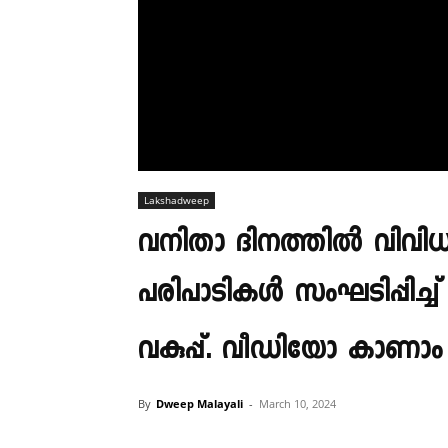
Lakshadweep
വനിതാ ദിനത്തിൽ വി
പരിപാടികൾ സംഘടിപ്പിച്ച്
വകുപ്പ്. വീഡിയോ കാണാ
By
Dweep Malayali
-
March 10, 2024