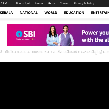
:16 PM
Sign in / Join
Home
About
Contact
Privacy & Policy
KERALA
NATIONAL
WORLD
EDUCATION
ENTERTAI
 വിവിധ ബോധവൽക്കരണ പരിപാടികൾ സംഘടിപ്പിച്ച് ലക്ഷദ്വ