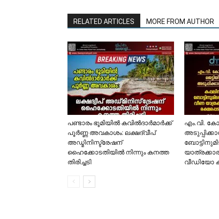
RELATED ARTICLES
MORE FROM AUTHOR
പണ്ടാരം ഭൂമിയിൽ കവിൽദാർമാർക്ക്
​എം.വി. ക
പൂർണ്ണ അവകാശം: ലക്ഷദ്വീപ്
അടുപ്പിക്ക
അഡ്മിനിസ്ട്രേഷന്
ബോട്ടിനുമി
ഹൈക്കോടതിയിൽ നിന്നും കനത്ത
യാത്രക്കാര
തിരിച്ചടി
വീഡിയോ 