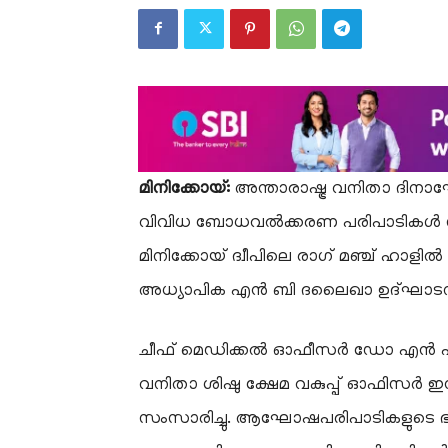
മിനിക്കോയ്:
അന്താരാഷ്ട്ര വനിതാ ദിനാഘ
വിവിധ ബോധവൽക്കരണ പരിപാടികൾ സംഘടിപ്
മിനിക്കോയ് ദ്വീപിലെ രാഗ് മഞ്ച് ഹാ
അധ്യാപിക എൻ ബി ദലൈഖാ ഉദ്ഘാടനം 
ചീഫ് മെഡിക്കൽ ഓഫീസർ ഡോ എൻ എസ് 
വനിതാ ശിഷു ക്ഷേമ വകുപ്പ് ഓഫിസർ 
സംസാരിച്ചു. ആഘോഷപരിപാടികളുടെ ഭ