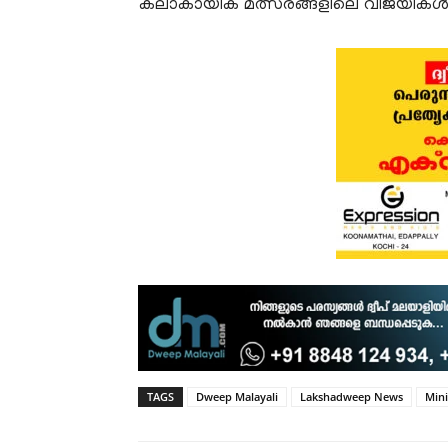
കലാകായിക മത്സരങ്ങളിലെ വിജയികൾക്ക
TAGS
Dweep Malayali
Lakshadweep News
Min