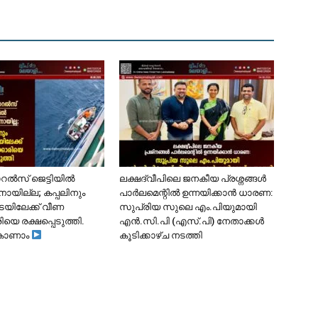
ോറൽസ് ജെട്ടിയിൽ
ലക്ഷദ്വീപിലെ ജനകീയ പ്രശ്നങ്ങൾ
ാനായില്ല; കപ്പലിനും
പാർലമെന്റിൽ ഉന്നയിക്കാൻ ധാരണ:
ടയിലേക്ക് വീണ
സുപ്രിയ സുലെ എം.പിയുമായി
ിയെ രക്ഷപ്പെടുത്തി.
എൻ.സി.പി (എസ്.പി) നേതാക്കൾ
കാണാം
കൂടിക്കാഴ്ച നടത്തി