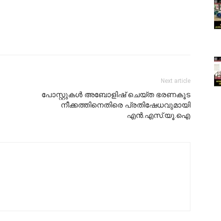
Next article
പോസ്റ്റുകൾ അബോളിഷ് ചെയ്ത ഭരണകൂട
നീക്കത്തിനെതിരെ പ്രതിഷേധവുമായി
എൻ.എസ്.യൂ.ഐ