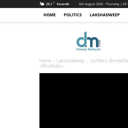
C
28.2
6th August 2026 - Thursday | 03
Kavaratti
HOME
POLITICS
LAKSHADWEEP
Dweep
Malayali
Home
Lakshadweep
വനിതാ ദിനത്തിൽ
വീഡിയോ...