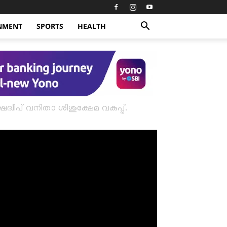
NMENT
SPORTS
HEALTH
ീപ് വനിതാ ശിശുക്ഷേമ വകുപ്പ്.