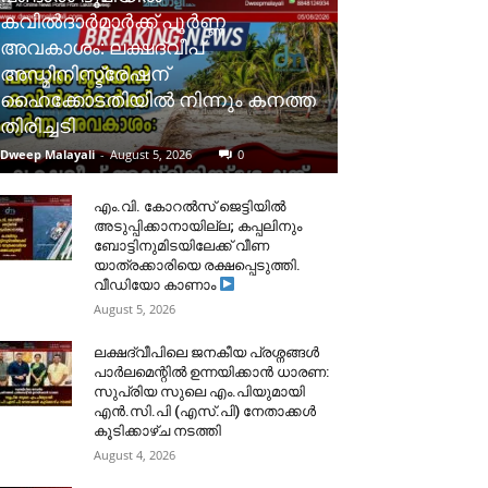
കവിൽദാർമാർക്ക് പൂർണ്ണ
അവകാശം: ലക്ഷദ്വീപ്
അഡ്മിനിസ്ട്രേഷന്
ഹൈക്കോടതിയിൽ നിന്നും കനത്ത
തിരിച്ചടി
Dweep Malayali
-
August 5, 2026
0
​എം.വി. കോറൽസ് ജെട്ടിയിൽ
അടുപ്പിക്കാനായില്ല; കപ്പലിനും
ബോട്ടിനുമിടയിലേക്ക് വീണ
യാത്രക്കാരിയെ രക്ഷപ്പെടുത്തി.
വീഡിയോ കാണാം
August 5, 2026
ലക്ഷദ്വീപിലെ ജനകീയ പ്രശ്നങ്ങൾ
പാർലമെന്റിൽ ഉന്നയിക്കാൻ ധാരണ:
സുപ്രിയ സുലെ എം.പിയുമായി
എൻ.സി.പി (എസ്.പി) നേതാക്കൾ
കൂടിക്കാഴ്ച നടത്തി
August 4, 2026