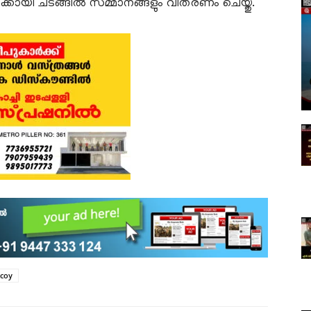
ായി ചടങ്ങിൽ സമ്മാനങ്ങളും വിതരണം ചെയ്തു.
icoy