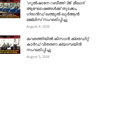
‘ഗുൽഷാനേ റബീഅ്–26’ മീലാദ്
ആഘോഷങ്ങൾക്ക് തുടക്കം;
ഗ്രാൻഡ് ഖത്മുൽ ഖുർആൻ
മജ്‌ലിസ് സംഘടിപ്പിച്ചു
August 4, 2026
കവരത്തിയിൽ കിസാൻ ക്രെഡിറ്റ്
കാർഡ് വിതരണ ക്യാമ്പയിൻ
സംഘടിപ്പിച്ചു
August 3, 2026