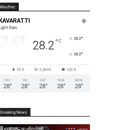
Weather
KAVARATTI
Light Rain
°
28.2
°
C
28.2
°
28.2
78 %
9.2kmh
100 %
THU
FRI
SAT
SUN
MON
28
°
28
°
28
°
28
°
28
°
Breaking News
പണ്ടാരം ഭൂമിയിൽ