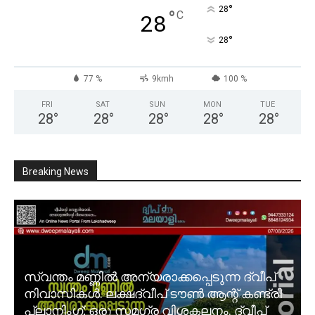
°
28
°
C
28
°
28
77 %
9kmh
100 %
FRI
SAT
SUN
MON
TUE
28
°
28
°
28
°
28
°
28
°
Breaking News
സ്വന്തം മണ്ണിൽ അന്യരാക്കപ്പെടുന്ന ദ്വീപ്
നിവാസികൾ. ലക്ഷദ്വീപ് ടൗൺ ആന്റ് കണ്ട്രി
പ്ലാനിംഗ്; ഒരു സമഗ്ര വിശകലനം. ദ്വീപ്