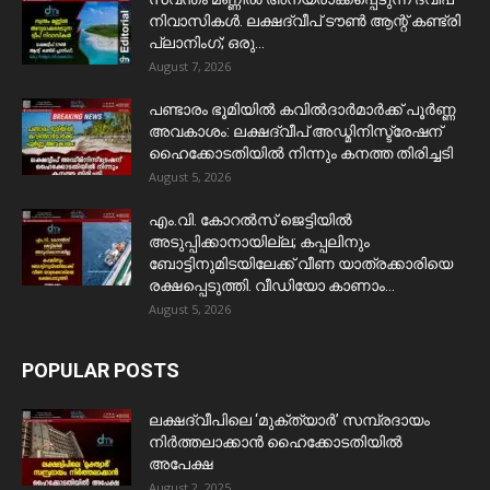
നിവാസികൾ. ലക്ഷദ്വീപ് ടൗൺ ആന്റ് കണ്ട്രി
പ്ലാനിംഗ്; ഒരു...
August 7, 2026
പണ്ടാരം ഭൂമിയിൽ കവിൽദാർമാർക്ക് പൂർണ്ണ
അവകാശം: ലക്ഷദ്വീപ് അഡ്മിനിസ്ട്രേഷന്
ഹൈക്കോടതിയിൽ നിന്നും കനത്ത തിരിച്ചടി
August 5, 2026
​എം.വി. കോറൽസ് ജെട്ടിയിൽ
അടുപ്പിക്കാനായില്ല; കപ്പലിനും
ബോട്ടിനുമിടയിലേക്ക് വീണ യാത്രക്കാരിയെ
രക്ഷപ്പെടുത്തി. വീഡിയോ കാണാം...
August 5, 2026
POPULAR POSTS
ലക്ഷദ്വീപിലെ ‘മുക്ത്യാർ’ സമ്പ്രദായം
നിർത്തലാക്കാൻ ഹൈക്കോടതിയിൽ
അപേക്ഷ
August 2, 2025