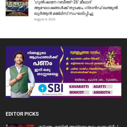
‘ഗുൽഷാനേ റബീഅ്–26’ മീലാദ്
ആഘോഷങ്ങൾക്ക് തുടക്കം; ഗ്രാൻഡ് ഖത്മുൽ
ഖുർആൻ മജ്‌ലിസ് സംഘടിപ്പിച്ചു
August 4, 2026
EDITOR PICKS
സ്വന്തം മണ്ണിൽ അന്യരാക്കപ്പെടുന്ന ദ്വീപ്