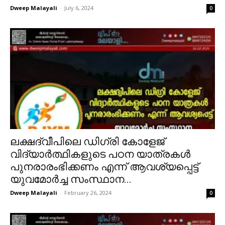
Dweep Malayali
-
July 6, 2024
0
ലക്ഷദ്വീപിലെ ഡിഗ്രി കോളേജ്
വിദ്യാർത്ഥികളുടെ പഠന യാത്രകൾ
പുനരാരംഭിക്കണം എന്ന് ആവശ്യപ്പെട്ട്
യുവമോർച്ച സംസ്ഥാന...
Dweep Malayali
-
February 26, 2024
0