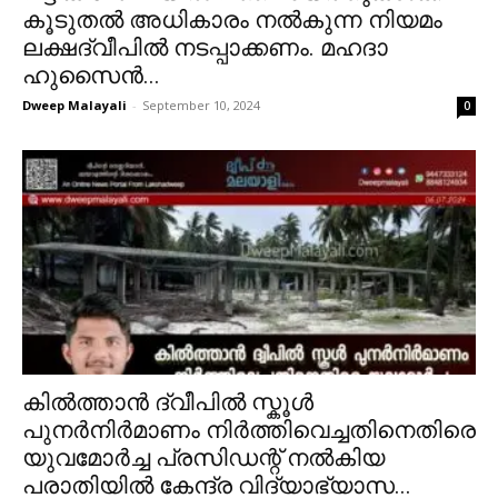
കൂടുതൽ അധികാരം നൽകുന്ന നിയമം
ലക്ഷദ്വീപിൽ നടപ്പാക്കണം. മഹദാ
ഹുസൈൻ...
Dweep Malayali
-
September 10, 2024
0
കിൽത്താൻ ദ്വീപിൽ സ്കൂൾ
പുനർനിർമാണം നിർത്തിവെച്ചതിനെതിരെ
യുവമോർച്ച പ്രസിഡന്റ് നൽകിയ
പരാതിയിൽ കേന്ദ്ര വിദ്യാഭ്യാസ...