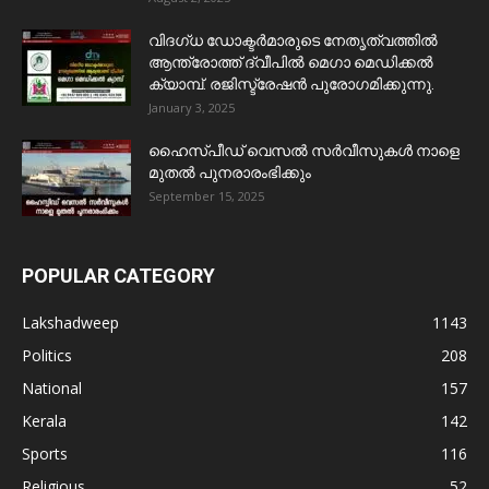
വിദഗ്ധ ഡോക്ടർമാരുടെ നേതൃത്വത്തിൽ
ആന്ത്രോത്ത് ദ്വീപിൽ മെഗാ മെഡിക്കൽ
ക്യാമ്പ്. രജിസ്ട്രേഷൻ പുരോഗമിക്കുന്നു.
January 3, 2025
ഹൈസ്പീഡ് വെസൽ സർവീസുകൾ നാളെ
മുതൽ പുനരാരംഭിക്കും
September 15, 2025
POPULAR CATEGORY
Lakshadweep
1143
Politics
208
National
157
Kerala
142
Sports
116
Religious
52