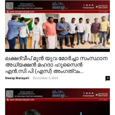
ലക്ഷദ്വീപ് മുൻ യുവ മോർച്ചാ സംസ്ഥാന
അധ്യക്ഷൻ മഹദാ ഹുസൈൻ
എൻ.സി.പി (എസ്) അംഗത്വം...
Dweep Malayali
-
December 5, 2024
0