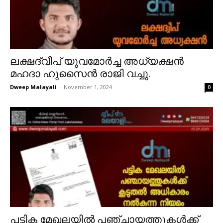
ലക്ഷദ്വീപ് യുവമോർച്ച അധ്യക്ഷൻ
മഹദാ ഹുസൈൻ രാജി വച്ചു.
Dweep Malayali
-
November 1, 2024
0
പട്ടിക മേഖലയിൽ പഞ്ചായത്തുകൾക്ക്