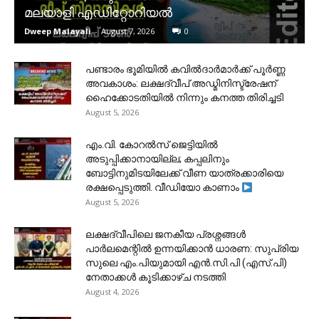
മലയാളി എഡിറ്റോറിയൽ
Dweep Malayali
-
August 7, 2026
0
പണ്ടാരം ഭൂമിയിൽ കവിൽദാർമാർക്ക് പൂർണ്ണ
അവകാശം: ലക്ഷദ്വീപ് അഡ്മിനിസ്ട്രേഷന്
ഹൈക്കോടതിയിൽ നിന്നും കനത്ത തിരിച്ചടി
August 5, 2026
​എം.വി. കോറൽസ് ജെട്ടിയിൽ
അടുപ്പിക്കാനായില്ല; കപ്പലിനും
ബോട്ടിനുമിടയിലേക്ക് വീണ യാത്രക്കാരിയെ
രക്ഷപ്പെടുത്തി. വീഡിയോ കാണാം
August 5, 2026
ലക്ഷദ്വീപിലെ ജനകീയ പ്രശ്നങ്ങൾ
പാർലമെന്റിൽ ഉന്നയിക്കാൻ ധാരണ: സുപ്രിയ
സുലെ എം.പിയുമായി എൻ.സി.പി (എസ്.പി)
നേതാക്കൾ കൂടിക്കാഴ്ച നടത്തി
August 4, 2026