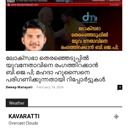
ലോക്സഭാ തെരഞ്ഞെടുപ്പിൽ
യുവനേതാവിനെ രംഗത്തിറക്കാൻ
ബി.ജെ.പി; മഹദാ ഹുസൈനെ
പരിഗണിക്കുന്നതായി റിപ്പോർട്ടുകൾ.
Dweep Malayali
-
February 14, 2024
0
Weather
KAVARATTI
Overcast Clouds