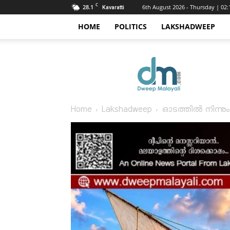
C
28.1
6th August 2026 - Thursday | 02
Kavaratti
HOME
POLITICS
LAKSHADWEEP
Dweep
Malayali
Home
Lakshadweep
ഓടത്തിൽ നിന്നും