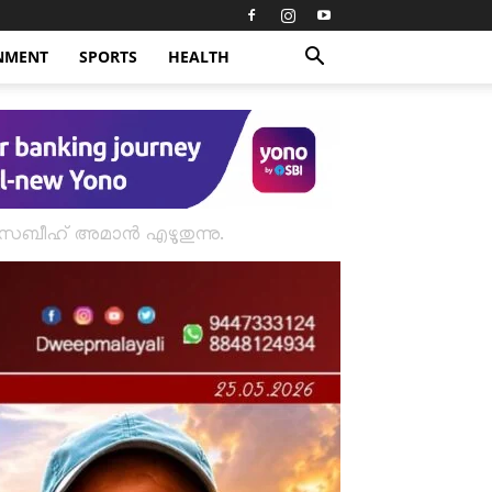
NMENT
SPORTS
HEALTH
വ. സബീഹ് അമാൻ എഴുതുന്നു.