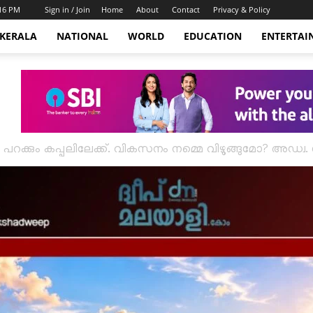
:16 PM
Sign in / Join
Home
About
Contact
Privacy & Policy
KERALA
NATIONAL
WORLD
EDUCATION
ENTERTAI
 പറക്കും കപ്പലിലേക്ക്. വികസനം നമ്മെ വിഴുങ്ങുമോ? അഡ്