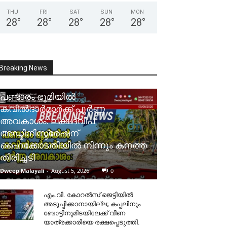
THU
FRI
SAT
SUN
MON
28
°
28
°
28
°
28
°
28
°
Breaking News
പണ്ടാരം ഭൂമിയിൽ
കവിൽദാർമാർക്ക് പൂർണ്ണ
അവകാശം: ലക്ഷദ്വീപ്
അഡ്മിനിസ്ട്രേഷന്
ഹൈക്കോടതിയിൽ നിന്നും കനത്ത
തിരിച്ചടി
Dweep Malayali
-
August 5, 2026
0
​എം.വി. കോറൽസ് ജെട്ടിയിൽ
അടുപ്പിക്കാനായില്ല; കപ്പലിനും
ബോട്ടിനുമിടയിലേക്ക് വീണ
യാത്രക്കാരിയെ രക്ഷപ്പെടുത്തി.