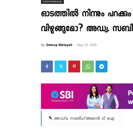
Lakshadweep
ഓടത്തിൽ നിന്നും പറക്കും
വിഴുങ്ങുമോ? അഡ്വ. സബീ
By
Dweep Malayali
-
May 25, 2026
അഡ്വ. സബീഹ് അമാൻ. ടി. ഐ