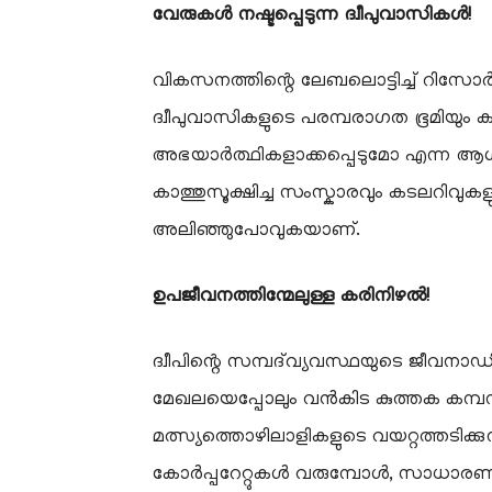
വേരുകൾ നഷ്ടപ്പെടുന്ന ദ്വീപുവാസികൾ!
വികസനത്തിന്റെ ലേബലൊട്ടിച്ച് റിസോർട്
ദ്വീപുവാസികളുടെ പരമ്പരാഗത ഭൂമിയും ക
അഭയാർത്ഥികളാക്കപ്പെടുമോ എന്ന ആശങ
കാത്തുസൂക്ഷിച്ച സംസ്കാരവും കടലറി
അലിഞ്ഞുപോവുകയാണ്.
ഉപജീവനത്തിന്മേലുള്ള കരിനിഴൽ!
ദ്വീപിന്റെ സമ്പദ്‌വ്യവസ്ഥയുടെ ജീവ
മേഖലയെപ്പോലും വൻകിട കുത്തക കമ്പനിക
മത്സ്യത്തൊഴിലാളികളുടെ വയറ്റത്തടിക്കുന്
കോർപ്പറേറ്റുകൾ വരുമ്പോൾ, സാധാരണക്