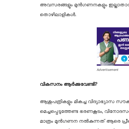
അവസരങ്ങളും മുൻഗണനകളും ഇല്ലാതാവ
തൊഴിലാളികൾ.
Advertisement
വികസനം ആർക്കുവേണ്ടി?
ആശുപത്രികളും മികച്ച വിദ്യാഭ്യാസ സൗക
മെച്ചപ്പെടുത്തേണ്ട ഭരണകൂടം, വിനോ
മാത്രം മുൻഗണന നൽകുന്നത് ആരെ പ്രീ