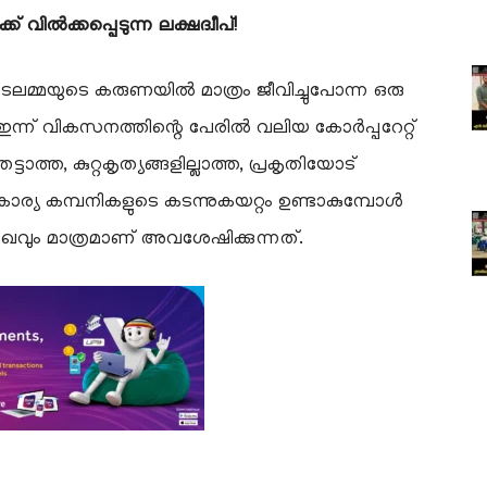
് വിൽക്കപ്പെടുന്ന ലക്ഷദ്വീപ്!
് കടലമ്മയുടെ കരുണയിൽ മാത്രം ജീവിച്ചുപോന്ന ഒരു
്ന് വികസനത്തിന്റെ പേരിൽ വലിയ കോർപ്പറേറ്റ്
്ടാത്ത, കുറ്റകൃത്യങ്ങളില്ലാത്ത, പ്രകൃതിയോട്
്വകാര്യ കമ്പനികളുടെ കടന്നുകയറ്റം ഉണ്ടാകുമ്പോൾ
ഖവും മാത്രമാണ് അവശേഷിക്കുന്നത്.