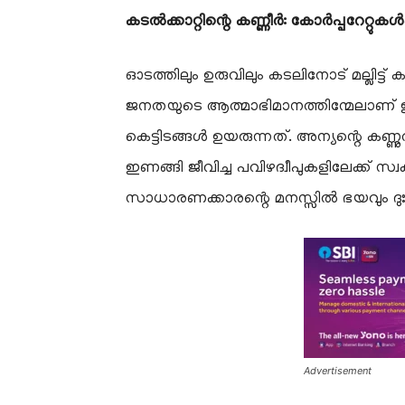
കടൽക്കാറ്റിന്റെ കണ്ണീർ: കോർപ്പറേറ്റുകൾക്ക
ഓടത്തിലും ഉരുവിലും കടലിനോട് മല്ലിട്ട
ജനതയുടെ ആത്മാഭിമാനത്തിന്മേലാണ് ഇന
കെട്ടിടങ്ങൾ ഉയരുന്നത്. അന്യന്റെ കണ്ണുതട
ഇണങ്ങി ജീവിച്ച പവിഴദ്വീപുകളിലേക്ക് സ
സാധാരണക്കാരന്റെ മനസ്സിൽ ഭയവും ദുഃ
Advertisement