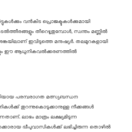
ടുകൾക്കും വൻകിട പ്രൊജക്ടുകൾക്കുമായി
ടൽത്തീരങ്ങളും തീറെഴുതുമ്പോൾ, സ്വന്തം മണ്ണിൽ
്കയിലാണ് ഇവിടുത്തെ മനുഷ്യർ. തലമുറകളായി
വുകളും ഈ ആധുനികവൽക്കരണത്തിൽ
നാഡിയായ പരമ്പരാഗത മത്സ്യബന്ധന
ൾക്ക് തുറന്നുകൊടുക്കാനുള്ള നീക്കങ്ങൾ
നതാണ്. ലാഭം മാത്രം ലക്ഷ്യമിടുന്ന
കാരായ ദ്വീപുവാസികൾക്ക് ലഭിച്ചിരുന്ന തൊഴിൽ