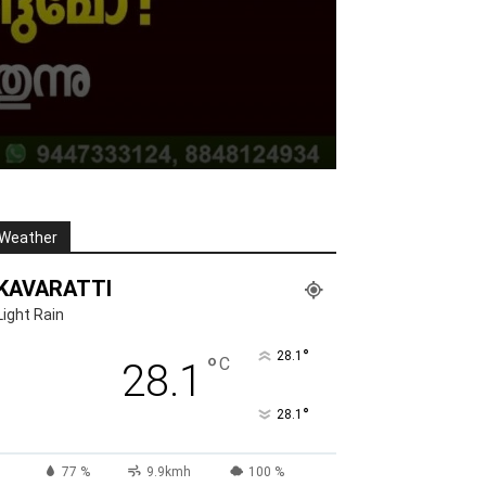
Weather
KAVARATTI
Light Rain
°
28.1
°
C
28.1
°
28.1
77 %
9.9kmh
100 %