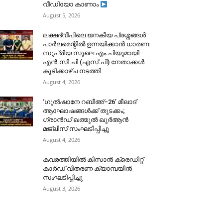
വീഡിയോ കാണാം
August 5, 2026
ലക്ഷദ്വീപിലെ ജനകീയ പ്രശ്നങ്ങൾ
പാർലമെന്റിൽ ഉന്നയിക്കാൻ ധാരണ:
സുപ്രിയ സുലെ എം.പിയുമായി
എൻ.സി.പി (എസ്.പി) നേതാക്കൾ
കൂടിക്കാഴ്ച നടത്തി
August 4, 2026
‘ഗുൽഷാനേ റബീഅ്–26’ മീലാദ്
ആഘോഷങ്ങൾക്ക് തുടക്കം;
ഗ്രാൻഡ് ഖത്മുൽ ഖുർആൻ
മജ്‌ലിസ് സംഘടിപ്പിച്ചു
August 4, 2026
കവരത്തിയിൽ കിസാൻ ക്രെഡിറ്റ്
കാർഡ് വിതരണ ക്യാമ്പയിൻ
സംഘടിപ്പിച്ചു
August 3, 2026