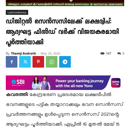
Lakshadweep
ഡിജിറ്റൽ സെൻസസിലേക്ക് ലക്ഷദ്വീപ്:
ആദ്യഘട്ട ഫീൽഡ് വർക്ക് വിജയകരമായി
പൂർത്തിയാക്കി
By
Thamji Androth
-
May 24, 2026
167
0
കവരത്തി:
കേന്ദ്രഭരണ പ്രദേശമായ ലക്ഷദ്വീപിൽ
ഭവനങ്ങളുടെ പട്ടിക തയ്യാറാക്കലും ഭവന സെൻസസ്
പ്രവർത്തനങ്ങളും ഉൾപ്പെടുന്ന സെൻസസ് 2027ന്റെ
ആദ്യഘട്ടം പൂർത്തിയാക്കി. ഏപ്രിൽ 16 മുതൽ മേയ് 15