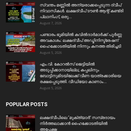
സ്വന്തം മണ്ണിൽ അന്യരാക്കപ്പെടുന്ന ദ്വീപ്
നിവാസികൾ. ലക്ഷദ്വീപ് ടൗൺ ആന്റ് കണ്ട്രി
പ്ലാനിംഗ്; ഒരു...
August 7, 2026
പണ്ടാരം ഭൂമിയിൽ കവിൽദാർമാർക്ക് പൂർണ്ണ
അവകാശം: ലക്ഷദ്വീപ് അഡ്മിനിസ്ട്രേഷന്
ഹൈക്കോടതിയിൽ നിന്നും കനത്ത തിരിച്ചടി
August 5, 2026
​എം.വി. കോറൽസ് ജെട്ടിയിൽ
അടുപ്പിക്കാനായില്ല; കപ്പലിനും
ബോട്ടിനുമിടയിലേക്ക് വീണ യാത്രക്കാരിയെ
രക്ഷപ്പെടുത്തി. വീഡിയോ കാണാം...
August 5, 2026
POPULAR POSTS
ലക്ഷദ്വീപിലെ ‘മുക്ത്യാർ’ സമ്പ്രദായം
നിർത്തലാക്കാൻ ഹൈക്കോടതിയിൽ
അപേക്ഷ