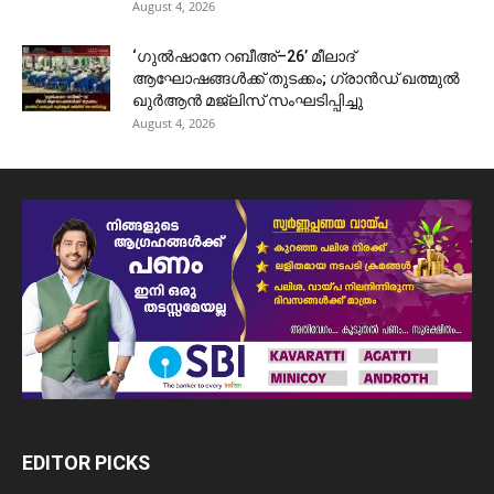
August 4, 2026
‘ഗുൽഷാനേ റബീഅ്–26’ മീലാദ്
ആഘോഷങ്ങൾക്ക് തുടക്കം; ഗ്രാൻഡ് ഖത്മുൽ
ഖുർആൻ മജ്‌ലിസ് സംഘടിപ്പിച്ചു
August 4, 2026
EDITOR PICKS