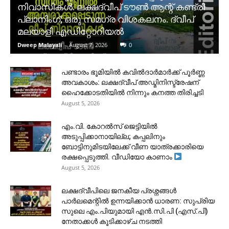
നിവാസികൾ. ലക്ഷദ്വീപ് ടൗൺ ആന്റ് കണ്ട്രി
പ്ലാനിംഗ്; ഒരു സമഗ്ര വിശകലനം. ദ്വീപ്
മലയാളി എഡിറ്റോറിയൽ
Dweep Malayali
-
August 7, 2026
0
പണ്ടാരം ഭൂമിയിൽ കവിൽദാർമാർക്ക് പൂർണ്ണ
അവകാശം: ലക്ഷദ്വീപ് അഡ്മിനിസ്ട്രേഷന്
ഹൈക്കോടതിയിൽ നിന്നും കനത്ത തിരിച്ചടി
August 5, 2026
​എം.വി. കോറൽസ് ജെട്ടിയിൽ
അടുപ്പിക്കാനായില്ല; കപ്പലിനും
ബോട്ടിനുമിടയിലേക്ക് വീണ യാത്രക്കാരിയെ
രക്ഷപ്പെടുത്തി. വീഡിയോ കാണാം
August 5, 2026
ലക്ഷദ്വീപിലെ ജനകീയ പ്രശ്നങ്ങൾ
പാർലമെന്റിൽ ഉന്നയിക്കാൻ ധാരണ: സുപ്രിയ
സുലെ എം.പിയുമായി എൻ.സി.പി (എസ്.പി)
നേതാക്കൾ കൂടിക്കാഴ്ച നടത്തി