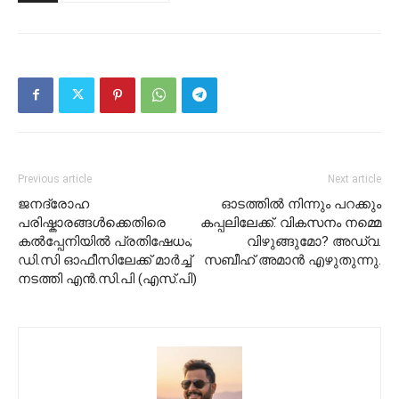
Previous article
Next article
ജനദ്രോഹ
ഓടത്തിൽ നിന്നും പറക്കും
പരിഷ്കാരങ്ങൾക്കെതിരെ
കപ്പലിലേക്ക്. വികസനം നമ്മെ
കൽപ്പേനിയിൽ പ്രതിഷേധം;
വിഴുങ്ങുമോ? അഡ്വ.
ഡി.സി ഓഫീസിലേക്ക് മാർച്ച്‌
സബീഹ് അമാൻ എഴുതുന്നു.
നടത്തി എൻ.സി.പി (എസ്.പി)