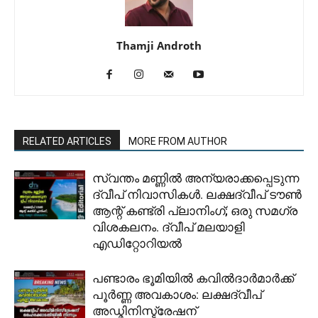
Thamji Androth
RELATED ARTICLES
MORE FROM AUTHOR
സ്വന്തം മണ്ണിൽ അന്യരാക്കപ്പെടുന്ന
ദ്വീപ് നിവാസികൾ. ലക്ഷദ്വീപ് ടൗൺ
ആന്റ് കണ്ട്രി പ്ലാനിംഗ്; ഒരു സമഗ്ര
വിശകലനം. ദ്വീപ് മലയാളി
എഡിറ്റോറിയൽ
പണ്ടാരം ഭൂമിയിൽ കവിൽദാർമാർക്ക്
പൂർണ്ണ അവകാശം: ലക്ഷദ്വീപ്
അഡ്മിനിസ്ട്രേഷന്