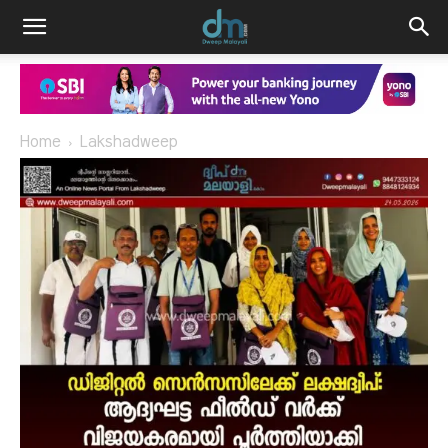
Home
Lakshadweep