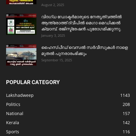
August 2, 2025
വിദഗ്ധ ഡോക്ടർമാരുടെ നേതൃത്വത്തിൽ
ആന്ത്രോത്ത് ദ്വീപിൽ മെഗാ മെഡിക്കൽ
ക്യാമ്പ്. രജിസ്ട്രേഷൻ പുരോഗമിക്കുന്നു.
January 3, 2025
ഹൈസ്പീഡ് വെസൽ സർവീസുകൾ നാളെ
മുതൽ പുനരാരംഭിക്കും
September 15, 2025
POPULAR CATEGORY
Lakshadweep
1143
Politics
208
National
157
Kerala
142
Sports
116