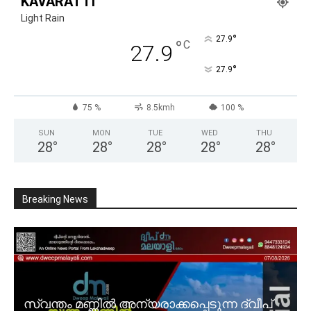
KAVARATTI
Light Rain
°
27.9
°
C
27.9
°
27.9
75 %
8.5kmh
100 %
SUN
MON
TUE
WED
THU
28
°
28
°
28
°
28
°
28
°
Breaking News
സ്വന്തം മണ്ണിൽ അന്യരാക്കപ്പെടുന്ന ദ്വീപ്