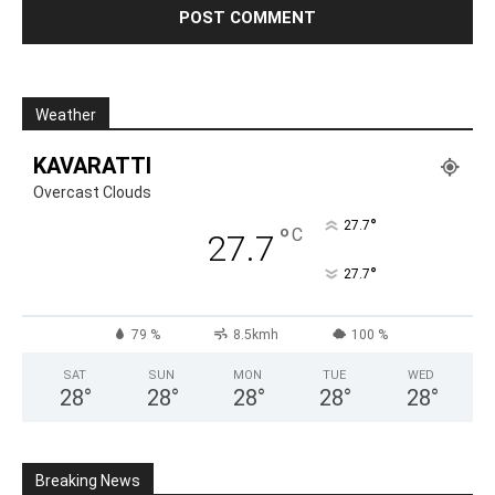
Weather
KAVARATTI
Overcast Clouds
°
27.7
°
C
27.7
°
27.7
79 %
8.5kmh
100 %
SAT
SUN
MON
TUE
WED
28
°
28
°
28
°
28
°
28
°
Breaking News