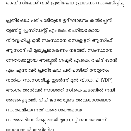
ഓഫീസിലേക്ക് വൻ പ്രതിഷേധ പ്രകടനം സംഘടിപ്പിച്ചു.
​പ്രതിഷേധ പരിപാടിയുടെ ഉദ്ഘാടനം കൽപ്പേനി
യൂണിറ്റ് പ്രസിഡന്റ് എം.കെ. ചെറിയകോയ
നിർവ്വഹിച്ചു. മുൻ സംസ്ഥാന സെക്രട്ടറി ആസിഫ്
ആസാദ് പി മുഖ്യപ്രഭാഷണം നടത്തി. സംസ്ഥാന
നേതാക്കളായ അബ്ദുൽ ഗഫൂർ എ.കെ, റഷീദ് ഖാൻ
എം എന്നിവർ പ്രതിഷേധ പരിപാടിക്ക് നേതൃത്വം
നൽകി സംസാരിച്ചു. തുടർന്ന് മുൻ വി.ഡി.പി (VDP)
അംഗം അൻവർ സാദത്ത് സി.കെ ചടങ്ങിൽ നന്ദി
രേഖപ്പെടുത്തി. ദ്വീപ് ജനതയുടെ അവകാശങ്ങൾ
സംരക്ഷിക്കുന്നത് വരെ ശക്തമായ
സമരപരിപാടികളുമായി മുന്നോട്ട് പോകുമെന്ന്
നേതാക്കൾ അറിയിച്ചു.