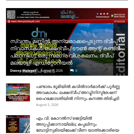
സ്വന്തം മണ്ണിൽ അന്യരാക്കപ്പെടുന്ന ദ്വീപ്
നിവാസികൾ. ലക്ഷദ്വീപ് ടൗൺ ആന്റ് കണ്ട്രി
പ്ലാനിംഗ്; ഒരു സമഗ്ര വിശകലനം. ദ്വീപ്
മലയാളി എഡിറ്റോറിയൽ
Dweep Malayali
-
August 7, 2026
0
പണ്ടാരം ഭൂമിയിൽ കവിൽദാർമാർക്ക് പൂർണ്ണ
അവകാശം: ലക്ഷദ്വീപ് അഡ്മിനിസ്ട്രേഷന്
ഹൈക്കോടതിയിൽ നിന്നും കനത്ത തിരിച്ചടി
August 5, 2026
​എം.വി. കോറൽസ് ജെട്ടിയിൽ
അടുപ്പിക്കാനായില്ല; കപ്പലിനും
ബോട്ടിനുമിടയിലേക്ക് വീണ യാത്രക്കാരിയെ