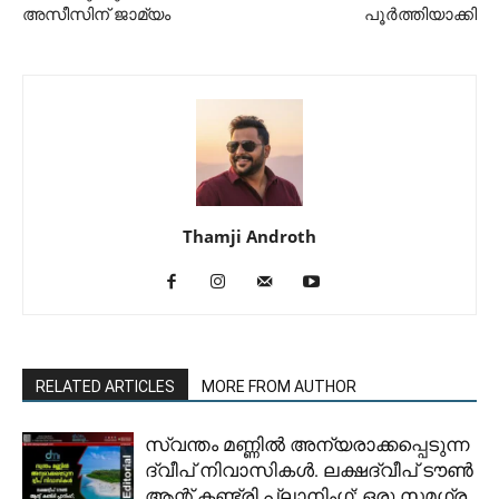
അസീസിന് ജാമ്യം
പൂർത്തിയാക്കി
Thamji Androth
RELATED ARTICLES
MORE FROM AUTHOR
സ്വന്തം മണ്ണിൽ അന്യരാക്കപ്പെടുന്ന
ദ്വീപ് നിവാസികൾ. ലക്ഷദ്വീപ് ടൗൺ
ആന്റ് കണ്ട്രി പ്ലാനിംഗ്; ഒരു സമഗ്ര