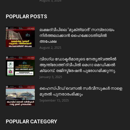
August 5, 2026
POPULAR POSTS
ലക്ഷദ്വീപിലെ ‘മുക്ത്യാർ’ സമ്പ്രദായം
നിർത്തലാക്കാൻ ഹൈക്കോടതിയിൽ
അപേക്ഷ
August 2, 2025
വിദഗ്ധ ഡോക്ടർമാരുടെ നേതൃത്വത്തിൽ
ആന്ത്രോത്ത് ദ്വീപിൽ മെഗാ മെഡിക്കൽ
ക്യാമ്പ്. രജിസ്ട്രേഷൻ പുരോഗമിക്കുന്നു.
January 3, 2025
ഹൈസ്പീഡ് വെസൽ സർവീസുകൾ നാളെ
മുതൽ പുനരാരംഭിക്കും
September 15, 2025
POPULAR CATEGORY