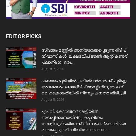
EDITOR PICKS
സ്വന്തം മണ്ണിൽ അന്യരാക്കപ്പെടുന്ന ദ്വീപ്
നിവാസികൾ. ലക്ഷദ്വീപ് ടൗൺ ആന്റ് കണ്ട്രി
പ്ലാനിംഗ്; ഒരു...
August 7, 2026
പണ്ടാരം ഭൂമിയിൽ കവിൽദാർമാർക്ക് പൂർണ്ണ
അവകാശം: ലക്ഷദ്വീപ് അഡ്മിനിസ്ട്രേഷന്
ഹൈക്കോടതിയിൽ നിന്നും കനത്ത തിരിച്ചടി
August 5, 2026
​എം.വി. കോറൽസ് ജെട്ടിയിൽ
അടുപ്പിക്കാനായില്ല; കപ്പലിനും
ബോട്ടിനുമിടയിലേക്ക് വീണ യാത്രക്കാരിയെ
രക്ഷപ്പെടുത്തി. വീഡിയോ കാണാം...