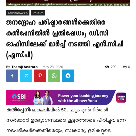
Lakshadweep
Politics
ജനദ്രോഹ പരിഷ്കാരങ്ങൾക്കെതിരെ
കൽപ്പേനിയിൽ പ്രതിഷേധം; ഡി.സി
ഓഫീസിലേക്ക് മാർച്ച്‌ നടത്തി എൻ.സി.പി
(എസ്.പി)
By
Thamji Androth
-
May 23, 2026
200
0
കൽപ്പേനി:
ലക്ഷദ്വീപിൽ 56J ചട്ടം മുൻനിർത്തി
സർക്കാർ ഉദ്യോഗസ്ഥരെ കൂട്ടത്തോടെ പിരിച്ചുവിടുന്ന
നടപടികൾക്കെതിരെയും, സ്വകാര്യ ഭൂമികളുടെ