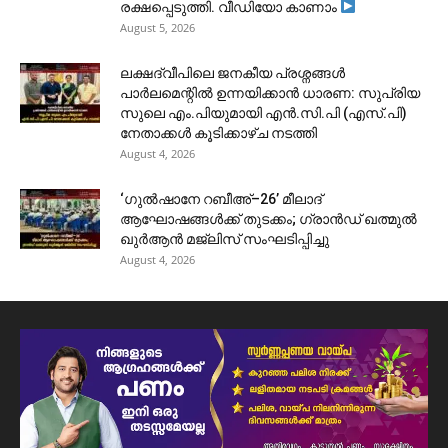
രക്ഷപ്പെടുത്തി. വീഡിയോ കാണാം
August 5, 2026
ലക്ഷദ്വീപിലെ ജനകീയ പ്രശ്നങ്ങൾ
പാർലമെന്റിൽ ഉന്നയിക്കാൻ ധാരണ: സുപ്രിയ
സുലെ എം.പിയുമായി എൻ.സി.പി (എസ്.പി)
നേതാക്കൾ കൂടിക്കാഴ്ച നടത്തി
August 4, 2026
‘ഗുൽഷാനേ റബീഅ്–26’ മീലാദ്
ആഘോഷങ്ങൾക്ക് തുടക്കം; ഗ്രാൻഡ് ഖത്മുൽ
ഖുർആൻ മജ്‌ലിസ് സംഘടിപ്പിച്ചു
August 4, 2026