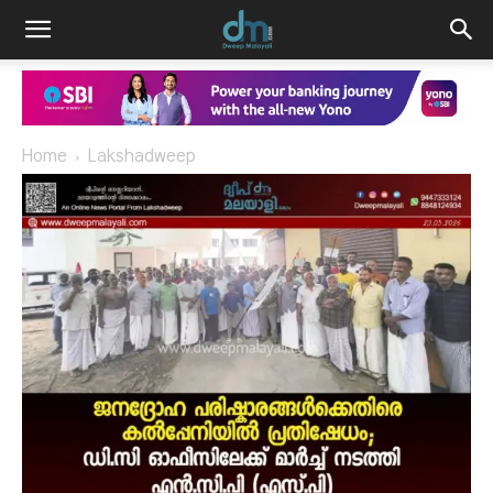
Home
Lakshadweep