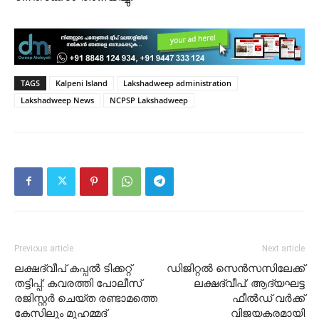
TAGS
Kalpeni Island
Lakshadweep administration
Lakshadweep News
NCPSP Lakshadweep
Previous article
Next article
ലക്ഷദ്വീപ് കപ്പൽ ടിക്കറ്റ്
ഡിജിറ്റൽ സെൻസസിലേക്ക്
തട്ടിപ്പ്: കവരത്തി പോലീസ്
ലക്ഷദ്വീപ്: ആദ്യഘട്ട
രജിസ്റ്റർ ചെയ്ത രണ്ടാമത്തെ
ഫീൽഡ് വർക്ക്
കേസിലും മുഹമ്മദ്
വിജയകരമായി