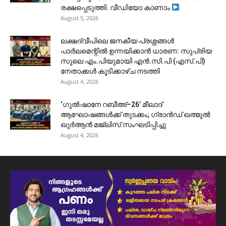
രക്ഷപ്പെടുത്തി. വീഡിയോ കാണാം
August 5, 2026
ലക്ഷദ്വീപിലെ ജനകീയ പ്രശ്നങ്ങൾ
പാർലമെന്റിൽ ഉന്നയിക്കാൻ ധാരണ: സുപ്രിയ
സുലെ എം.പിയുമായി എൻ.സി.പി (എസ്.പി)
നേതാക്കൾ കൂടിക്കാഴ്ച നടത്തി
August 4, 2026
‘ഗുൽഷാനേ റബീഅ്–26’ മീലാദ്
ആഘോഷങ്ങൾക്ക് തുടക്കം; ഗ്രാൻഡ് ഖത്മുൽ
ഖുർആൻ മജ്‌ലിസ് സംഘടിപ്പിച്ചു
August 4, 2026