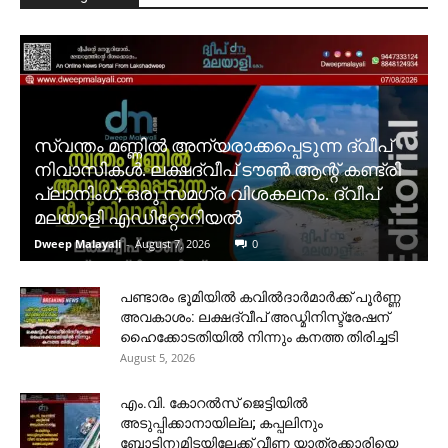
സ്വന്തം മണ്ണിൽ അന്യരാക്കപ്പെടുന്ന ദ്വീപ്
നിവാസികൾ. ലക്ഷദ്വീപ് ടൗൺ ആന്റ് കണ്ട്രി
പ്ലാനിംഗ്; ഒരു സമഗ്ര വിശകലനം. ദ്വീപ്
മലയാളി എഡിറ്റോറിയൽ
Dweep Malayali
-
August 7, 2026
0
പണ്ടാരം ഭൂമിയിൽ കവിൽദാർമാർക്ക് പൂർണ്ണ
അവകാശം: ലക്ഷദ്വീപ് അഡ്മിനിസ്ട്രേഷന്
ഹൈക്കോടതിയിൽ നിന്നും കനത്ത തിരിച്ചടി
August 5, 2026
​എം.വി. കോറൽസ് ജെട്ടിയിൽ
അടുപ്പിക്കാനായില്ല; കപ്പലിനും
ബോട്ടിനുമിടയിലേക്ക് വീണ യാത്രക്കാരിയെ