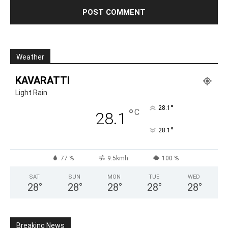
Weather
KAVARATTI
Light Rain
°
28.1
°
C
28.1
°
28.1
77 %
9.5kmh
100 %
SAT
SUN
MON
TUE
WED
28
°
28
°
28
°
28
°
28
°
Breaking News