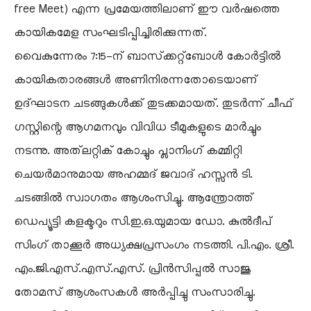
free Meet) എന്ന പ്രമേയത്തിലാണ് ഈ വർഷത്തെ
കായികമേള സംഘടിപ്പിച്ചിരിക്കുന്നത്.
​വൈകുന്നേരം 7:15-ന് ബാസ്‌ക്കറ്റ്‌ബോൾ കോർട്ടിൽ
കായികതാരങ്ങൾ അണിനിരന്നതോടെയാണ്
ഉദ്ഘാടന ചടങ്ങുകൾക്ക് തുടക്കമായത്. തുടർന്ന് ചീഫ്
ഗസ്റ്റിന്റെ ആഗമനവും വിവിധ ടീമുകളുടെ മാർച്ചും
നടന്നു. അത്‌ലറ്റിക് കോച്ചും പ്ലാനിംഗ് കമ്മിറ്റി
ചെയർമാനുമായ അഹമ്മദ് ജവാദ് ഹസ്സൻ ടി.
ചടങ്ങിൽ സ്വാഗതം ആശംസിച്ചു. ആന്ത്രോത്ത്
ഡെപ്യൂട്ടി കളക്ടറും സി.ഇ.ഒ.യുമായ ഡോ. കുൽദീപ്
സിംഗ് താക്കൂർ അധ്യക്ഷപ്രസംഗം നടത്തി. പി.എം. ശ്രീ.
എം.ജി.എസ്.എസ്.എസ്. പ്രിൻസിപ്പൽ സാജു
തോമസ് ആശംസകൾ അർപ്പിച്ചു സംസാരിച്ചു.