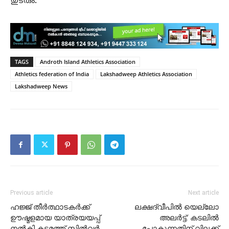
തുടരും.
TAGS
Androth Island Athletics Association
Athletics federation of India
Lakshadweep Athletics Association
Lakshadweep News
Previous article
Next article
​ഹജ്ജ് തീർത്ഥാടകർക്ക്
ലക്ഷദ്വീപിൽ യെല്ലോ
ഊഷ്മളമായ യാത്രയയപ്പ്
അലർട്ട്: കടലിൽ
നൽകി കടമത്ത് സിൽവർ
പോകുന്നതിന് വിലക്ക്