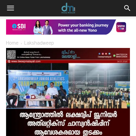
Home
Lakshadweep