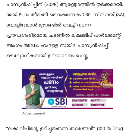
ചാമ്പ്യൻഷിപ്പിന് (2026) ആന്ത്രോത്തിൽ തുടക്കമായി.
മേയ് 5-ാം തീയതി വൈകുന്നേരം 7:30-ന് സായ് (SAI)
വോളിബോൾ ഗ്രൗണ്ടിൽ വെച്ച് നടന്ന
പ്രൗഢഗംഭീരമായ ചടങ്ങിൽ ലക്ഷദ്വീപ് പാർലമെന്റ്
അംഗം അഡ്വ. ഹംദുള്ള സയീദ് ചാമ്പ്യൻഷിപ്പ്
ഔദ്യോഗികമായി ഉദ്ഘാടനം ചെയ്തു.
Advertisement
“ലക്ഷദ്വീപിന്റെ ഉദിച്ചുയരുന്ന താരങ്ങൾ” (100 % Drug