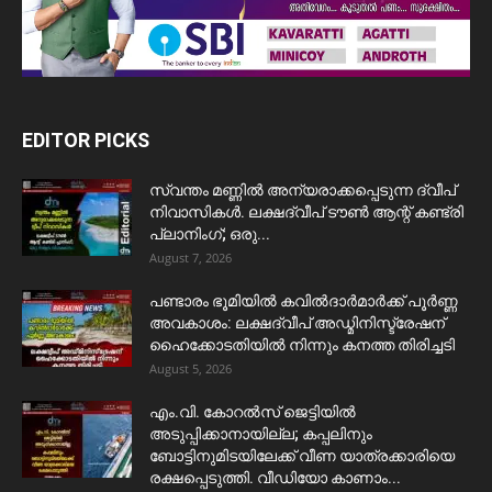
EDITOR PICKS
സ്വന്തം മണ്ണിൽ അന്യരാക്കപ്പെടുന്ന ദ്വീപ്
നിവാസികൾ. ലക്ഷദ്വീപ് ടൗൺ ആന്റ് കണ്ട്രി
പ്ലാനിംഗ്; ഒരു...
August 7, 2026
പണ്ടാരം ഭൂമിയിൽ കവിൽദാർമാർക്ക് പൂർണ്ണ
അവകാശം: ലക്ഷദ്വീപ് അഡ്മിനിസ്ട്രേഷന്
ഹൈക്കോടതിയിൽ നിന്നും കനത്ത തിരിച്ചടി
August 5, 2026
​എം.വി. കോറൽസ് ജെട്ടിയിൽ
അടുപ്പിക്കാനായില്ല; കപ്പലിനും
ബോട്ടിനുമിടയിലേക്ക് വീണ യാത്രക്കാരിയെ
രക്ഷപ്പെടുത്തി. വീഡിയോ കാണാം...