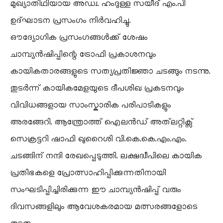
മുഖ്യാതിഥിയായ അഡ്വ. ഹംദുള്ള സയീദ് എം.പി
ഉദ്ഘാടന പ്രസംഗം നിർവഹിച്ചു.
​ഔദ്യോഗിക പ്രസംഗങ്ങൾക്ക് ശേഷം
ചാമ്പ്യൻഷിപ്പിന്റെ ട്രോഫി പ്രകാശനവും
കായികതാരങ്ങളുടെ സത്യപ്രതിജ്ഞാ ചടങ്ങും നടന്നു.
തുടർന്ന് കായികമേളയുടെ ദീപശിഖ പ്രകടനവും
വിവിധങ്ങളായ സാംസ്കാരിക പരിപാടികളും
അരങ്ങേറി. ആന്ത്രോത്ത് ഐലൻഡ് അത്‌ലറ്റിക്സ്
സെക്രട്ടറി ഷാഫി ഖുറൈശി വി.കെ.കെ.എം.എം.
ചടങ്ങിന് നന്ദി രേഖപ്പെടുത്തി. ലക്ഷദ്വീപിലെ കായിക
പ്രതിഭകളെ പ്രോത്സാഹിപ്പിക്കുന്നതിനായി
സംഘടിപ്പിച്ചിരിക്കുന്ന ഈ ചാമ്പ്യൻഷിപ്പ് വരും
ദിവസങ്ങളിലും ആവേശകരമായ മത്സരങ്ങളോടെ