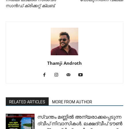
സാൻഡ് ക്രിക്കറ്റ് ക്ലബ്
Thamji Androth
RELATED ARTICLES
MORE FROM AUTHOR
സ്വന്തം മണ്ണിൽ അന്യരാക്കപ്പെടുന്ന
ദ്വീപ് നിവാസികൾ. ലക്ഷദ്വീപ് ടൗൺ