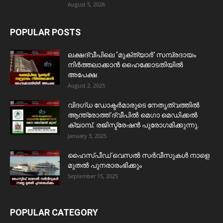
August 5, 2026
POPULAR POSTS
ലക്ഷദ്വീപിലെ ‘മുക്ത്യാർ’ സമ്പ്രദായം
നിർത്തലാക്കാൻ ഹൈക്കോടതിയിൽ
അപേക്ഷ
August 2, 2025
വിദഗ്ധ ഡോക്ടർമാരുടെ നേതൃത്വത്തിൽ
ആന്ത്രോത്ത് ദ്വീപിൽ മെഗാ മെഡിക്കൽ
ക്യാമ്പ്. രജിസ്ട്രേഷൻ പുരോഗമിക്കുന്നു.
January 3, 2025
ഹൈസ്പീഡ് വെസൽ സർവീസുകൾ നാളെ
മുതൽ പുനരാരംഭിക്കും
September 15, 2025
POPULAR CATEGORY