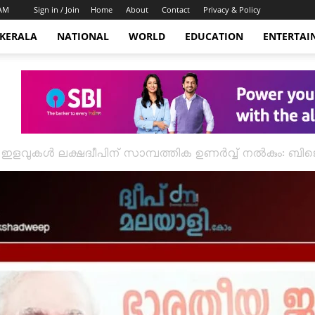
 AM
Sign in / Join
Home
About
Contact
Privacy & Policy
KERALA
NATIONAL
WORLD
EDUCATION
ENTERTAI
 ഇളവുകൾ ലക്ഷദ്വീപിന് സാമ്പത്തിക ഉണർവ്വ് നൽകും: 