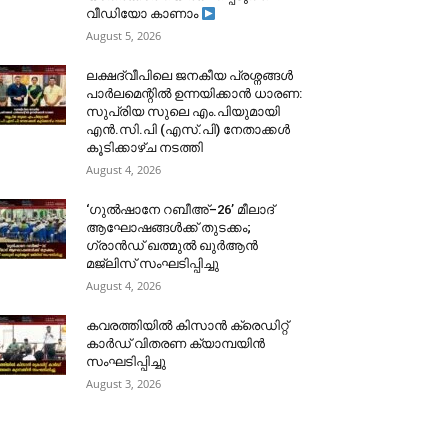
വീഡിയോ കാണാം
August 5, 2026
ലക്ഷദ്വീപിലെ ജനകീയ പ്രശ്നങ്ങൾ
പാർലമെന്റിൽ ഉന്നയിക്കാൻ ധാരണ:
സുപ്രിയ സുലെ എം.പിയുമായി
എൻ.സി.പി (എസ്.പി) നേതാക്കൾ
കൂടിക്കാഴ്ച നടത്തി
August 4, 2026
‘ഗുൽഷാനേ റബീഅ്–26’ മീലാദ്
ആഘോഷങ്ങൾക്ക് തുടക്കം;
ഗ്രാൻഡ് ഖത്മുൽ ഖുർആൻ
മജ്‌ലിസ് സംഘടിപ്പിച്ചു
August 4, 2026
കവരത്തിയിൽ കിസാൻ ക്രെഡിറ്റ്
കാർഡ് വിതരണ ക്യാമ്പയിൻ
സംഘടിപ്പിച്ചു
August 3, 2026