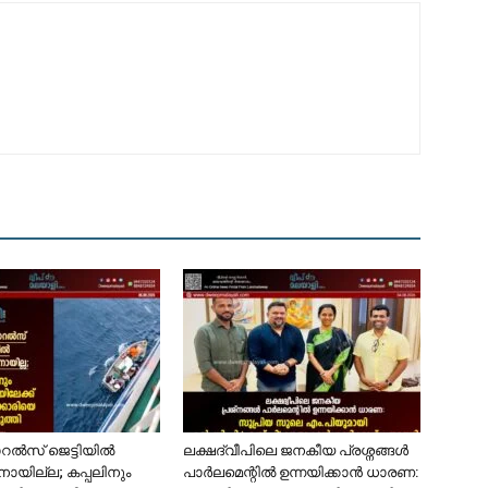
ോറൽസ് ജെട്ടിയിൽ
ലക്ഷദ്വീപിലെ ജനകീയ പ്രശ്നങ്ങൾ
ാനായില്ല; കപ്പലിനും
പാർലമെന്റിൽ ഉന്നയിക്കാൻ ധാരണ: