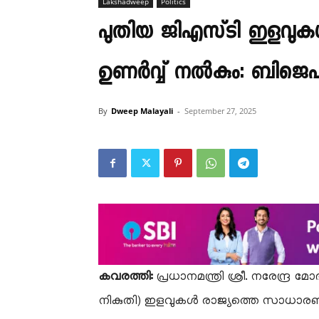
Lakshadweep
Politics
പുതിയ ജിഎസ്‌ടി ഇളവുകൾ
ഉണർവ്വ് നൽകും: ബിജെ
By
Dweep Malayali
-
September 27, 2025
കവരത്തി:
പ്രധാനമന്ത്രി ശ്രീ. നരേന്ദ്ര 
നികുതി) ഇളവുകൾ രാജ്യത്തെ സാധാരണ ജനങ്