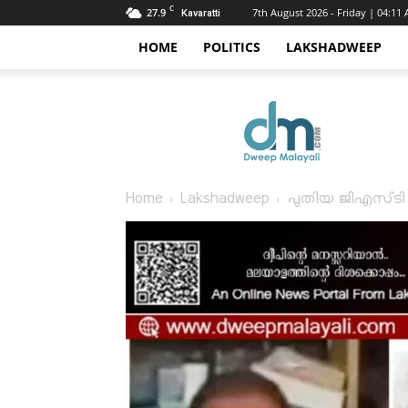
C
27.9
7th August 2026 - Friday | 04:11
Kavaratti
HOME
POLITICS
LAKSHADWEEP
Dweep
Malayali
Home
Lakshadweep
പുതിയ ജിഎസ്‌ടി