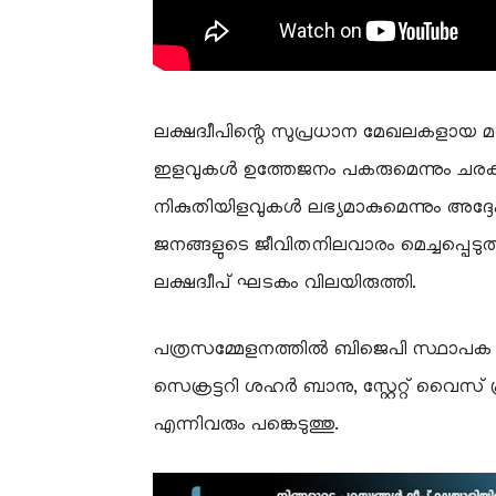
ലക്ഷദ്വീപിന്റെ സുപ്രധാന മേഖലകളായ മത്
ഇളവുകൾ ഉത്തേജനം പകരുമെന്നും ചരക്
നികുതിയിളവുകൾ ലഭ്യമാകുമെന്നും അദ്ദ
ജനങ്ങളുടെ ജീവിതനിലവാരം മെച്ചപ്പെടു
ലക്ഷദ്വീപ് ഘടകം വിലയിരുത്തി.
പത്രസമ്മേളനത്തിൽ ബിജെപി സ്ഥാപക പ്
സെക്രട്ടറി ശഹർ ബാനു, സ്റ്റേറ്റ് വൈസ
എന്നിവരും പങ്കെടുത്തു.