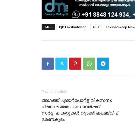
TAGS
BJP Lakshadweep
GST
Lakshadweep New
Previous article
അഗത്തി എയർപോർട്ട് വികസനം;
പ്രദേശത്തെ ഡൈവേർഷൻ
സർട്ടിഫിക്കറ്റുകൾ റദ്ദാക്കി ലക്ഷദ്വീപ്
ഭരണകൂടം