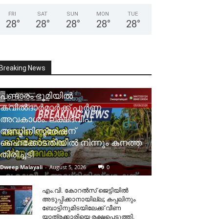
FRI
SAT
SUN
MON
TUE
28
°
28
°
28
°
28
°
28
°
Breaking News
പണ്ടാരം ഭൂമിയിൽ
കവിൽദാർമാർക്ക് പൂർണ്ണ
അവകാശം: ലക്ഷദ്വീപ്
അഡ്മിനിസ്ട്രേഷന്
ഹൈക്കോടതിയിൽ നിന്നും കനത്ത
തിരിച്ചടി
Dweep Malayali
-
August 5, 2026
0
​എം.വി. കോറൽസ് ജെട്ടിയിൽ
അടുപ്പിക്കാനായില്ല; കപ്പലിനും
ബോട്ടിനുമിടയിലേക്ക് വീണ
യാത്രക്കാരിയെ രക്ഷപ്പെടുത്തി.