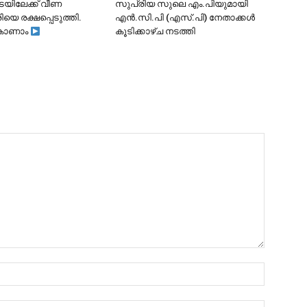
ടയിലേക്ക് വീണ
സുപ്രിയ സുലെ എം.പിയുമായി
ിയെ രക്ഷപ്പെടുത്തി.
എൻ.സി.പി (എസ്.പി) നേതാക്കൾ
കാണാം
കൂടിക്കാഴ്ച നടത്തി