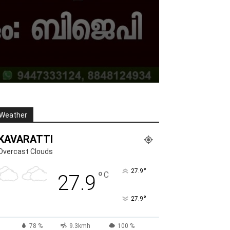
Weather
KAVARATTI
Overcast Clouds
°
27.9
°
C
27.9
°
27.9
78 %
9.3kmh
100 %