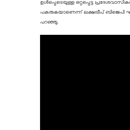
ഉൾപ്പെടെയുള്ള ഒറ്റപ്പെട്ട പ്രദേശവാസി
പകരുകയാണെന്ന് ലക്ഷദ്വീപ് ബിജെപി 
പറഞ്ഞു.