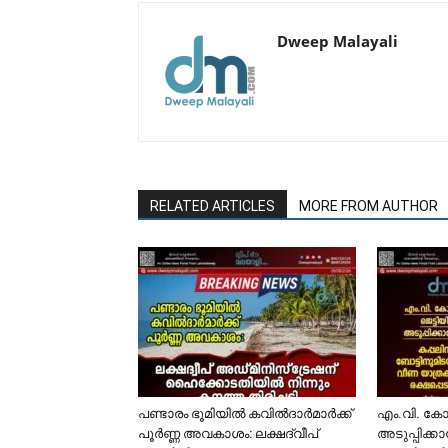
Dweep Malayali
RELATED ARTICLES
MORE FROM AUTHOR
പണ്ടാരം ഭൂമിയിൽ കവിൽദാർമാർക്ക്
​എം.വി. ക
പൂർണ്ണ അവകാശം: ലക്ഷദ്വീപ്
അടുപ്പിക്ക