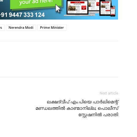
s
Nerendra Modi
Prime Minister
Next article
ലക്ഷദ്വീപ് എം.പിയെ പാർലിമെന്റ്
മണ്ഡലത്തിൽ കാണ്മാനില്ല; പൊലീസ്
സ്റ്റേഷനില്‍ പരാതി