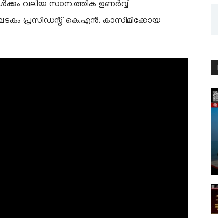
കൾക്കും വലിയ സാമ്പത്തിക ഉണർവ്വ്
ഘടകം പ്രസിഡന്റ് കെ.എൻ. കാസിമിക്കോയ