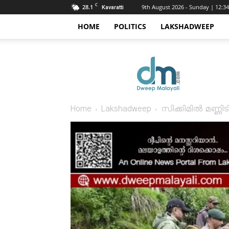
C
28.1
9th August 2026 - Sunday | 12:3
Kavaratti
HOME
POLITICS
LAKSHADWEEP
Dweep
Malayali
Home
Lakshadweep
സിക്കിമിൽ മണ്ണി