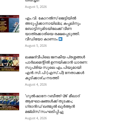
തിരിച്ചടി
August 5, 2026
​എം.വി. കോറൽസ് ജെട്ടിയിൽ
അടുപ്പിക്കാനായില്ല; കപ്പലിനും
ബോട്ടിനുമിടയിലേക്ക് വീണ
യാത്രക്കാരിയെ രക്ഷപ്പെടുത്തി.
വീഡിയോ കാണാം
August 5, 2026
ലക്ഷദ്വീപിലെ ജനകീയ പ്രശ്നങ്ങൾ
പാർലമെന്റിൽ ഉന്നയിക്കാൻ ധാരണ:
സുപ്രിയ സുലെ എം.പിയുമായി
എൻ.സി.പി (എസ്.പി) നേതാക്കൾ
കൂടിക്കാഴ്ച നടത്തി
August 4, 2026
‘ഗുൽഷാനേ റബീഅ്–26’ മീലാദ്
ആഘോഷങ്ങൾക്ക് തുടക്കം;
ഗ്രാൻഡ് ഖത്മുൽ ഖുർആൻ
മജ്‌ലിസ് സംഘടിപ്പിച്ചു
August 4, 2026