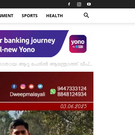
NMENT
SPORTS
HEALTH
ാതായ ആറു പേരിൽ ആന്ത്രോത്ത് ദ്വീപ്...