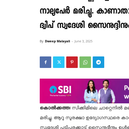
നാലുപേർ മരിച്ചു. കാണാ
ദ്വീപ് സ്വദേശി സൈനുദ്ദീനു
By
Dweep Malayali
-
June 3, 2025
കൊൽക്കത്ത:
സിക്കിമിലെ ചാറ്റെനിൽ മണ
മരിച്ചു. ആറു സുരക്ഷാ ഉദ്യോഗസ്ഥരെ 
സ്വദേശി പടിപ്പുരക്കാട് സൈനുദ്ദീനും ഉ