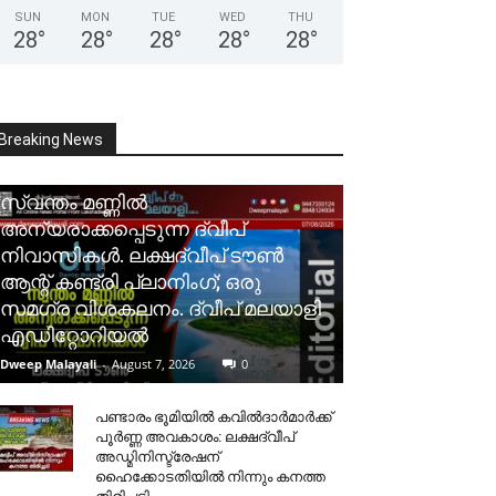
SUN
MON
TUE
WED
THU
28
°
28
°
28
°
28
°
28
°
Breaking News
സ്വന്തം മണ്ണിൽ
അന്യരാക്കപ്പെടുന്ന ദ്വീപ്
നിവാസികൾ. ലക്ഷദ്വീപ് ടൗൺ
ആന്റ് കണ്ട്രി പ്ലാനിംഗ്; ഒരു
സമഗ്ര വിശകലനം. ദ്വീപ് മലയാളി
എഡിറ്റോറിയൽ
Dweep Malayali
-
August 7, 2026
0
പണ്ടാരം ഭൂമിയിൽ കവിൽദാർമാർക്ക്
പൂർണ്ണ അവകാശം: ലക്ഷദ്വീപ്
അഡ്മിനിസ്ട്രേഷന്
ഹൈക്കോടതിയിൽ നിന്നും കനത്ത