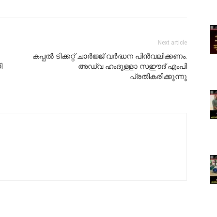
Next article
കപ്പൽ ടിക്കറ്റ് ചാർജ്ജ് വർദ്ധന പിൻവലിക്കണം.
ി
അഡ്വ ഹംദുള്ളാ സഈദ് എംപി
പ്രതികരിക്കുന്നു