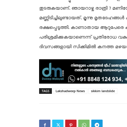
തുടരുകയാണ്. ഞായറാഴ്ച രാത്രി 7 മ
മണ്ണിടിച്ചിലുണ്ടായത്. മൂന്നു മൃതദേഹങ്
രക്ഷപ്പെടുത്തി. കാണാതായ ആറുപേരെ 
പരിശ്രമിക്കുകയാണെന്ന് പ്രതിരോധ വകുപ്
ദിവസങ്ങളായി സിക്കിമിൽ കനത്ത മഴയാ
TAGS
Lakshadweep News
sikkim landslide