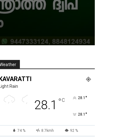
Weather
KAVARATTI
Light Rain
°
28.1
°
C
28.1
°
28.1
74 %
8.7kmh
92 %