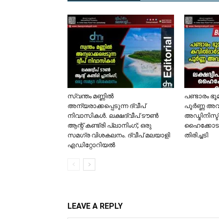
സ്വന്തം മണ്ണിൽ
പണ്ടാരം ഭ
അന്യരാക്കപ്പെടുന്ന ദ്വീപ്
പൂർണ്ണ അവ
നിവാസികൾ. ലക്ഷദ്വീപ് ടൗൺ
അഡ്മിനിസ്ട
ആന്റ് കണ്ട്രി പ്ലാനിംഗ്; ഒരു
ഹൈക്കോടത
സമഗ്ര വിശകലനം. ദ്വീപ് മലയാളി
തിരിച്ചടി
എഡിറ്റോറിയൽ
LEAVE A REPLY