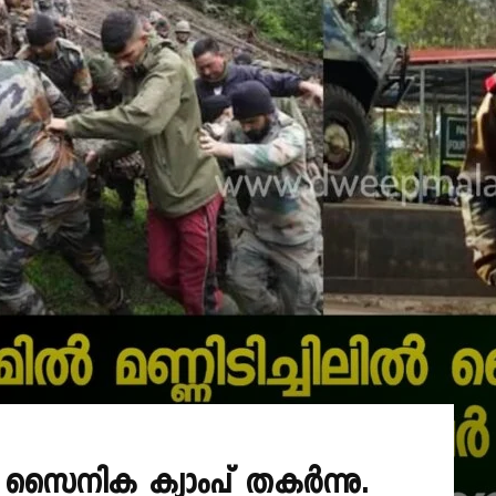
ിൽ സൈനിക ക്യാംപ് തകർന്നു.