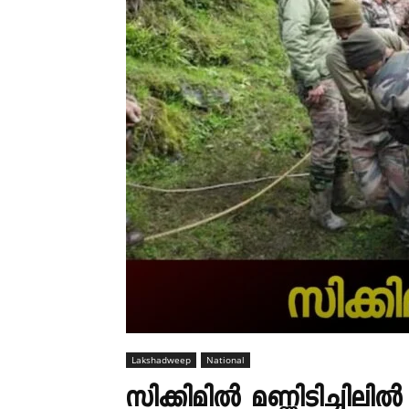
Lakshadweep
National
സിക്കിമിൽ മണ്ണിടിച്ചില