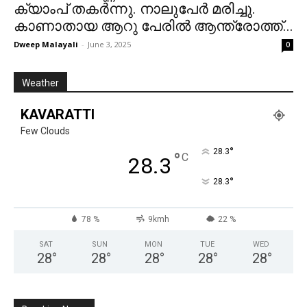
ക്യാംപ് തകർന്നു. നാലുപേർ മരിച്ചു.
കാണാതായ ആറു പേരിൽ ആന്ത്രോത്ത്...
Dweep Malayali
-
June 3, 2025
0
Weather
KAVARATTI
Few Clouds
°
28.3
°
C
28.3
°
28.3
78 %
9kmh
22 %
SAT
SUN
MON
TUE
WED
28
°
28
°
28
°
28
°
28
°