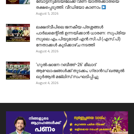
ബോട്ടിനുമിടയിലേക്ക് വീണ യാത്രക്കാരിയെ
രക്ഷപ്പെടുത്തി. വീഡിയോ കാണാം
August 5, 2026
ലക്ഷദ്വീപിലെ ജനകീയ പ്രശ്നങ്ങൾ
പാർലമെന്റിൽ ഉന്നയിക്കാൻ ധാരണ: സുപ്രിയ
സുലെ എം.പിയുമായി എൻ.സി.പി (എസ്.പി)
നേതാക്കൾ കൂടിക്കാഴ്ച നടത്തി
August 4, 2026
‘ഗുൽഷാനേ റബീഅ്–26’ മീലാദ്
ആഘോഷങ്ങൾക്ക് തുടക്കം; ഗ്രാൻഡ് ഖത്മുൽ
ഖുർആൻ മജ്‌ലിസ് സംഘടിപ്പിച്ചു
August 4, 2026