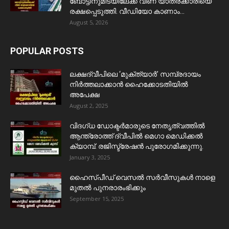
ബോട്ടിനുമിടയിലേക്ക് വീണ യാത്രക്കാരിയെ
രക്ഷപ്പെടുത്തി. വീഡിയോ കാണാം...
August 5, 2026
POPULAR POSTS
ലക്ഷദ്വീപിലെ ‘മുക്ത്യാർ’ സമ്പ്രദായം
നിർത്തലാക്കാൻ ഹൈക്കോടതിയിൽ
അപേക്ഷ
August 2, 2025
വിദഗ്ധ ഡോക്ടർമാരുടെ നേതൃത്വത്തിൽ
ആന്ത്രോത്ത് ദ്വീപിൽ മെഗാ മെഡിക്കൽ
ക്യാമ്പ്. രജിസ്ട്രേഷൻ പുരോഗമിക്കുന്നു.
January 3, 2025
ഹൈസ്പീഡ് വെസൽ സർവീസുകൾ നാളെ
മുതൽ പുനരാരംഭിക്കും
September 15, 2025