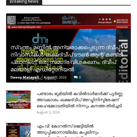
Breaking News
സ്വന്തം മണ്ണിൽ അന്യരാക്കപ്പെടുന്ന ദ്വീപ്
നിവാസികൾ. ലക്ഷദ്വീപ് ടൗൺ ആന്റ് കണ്ട്രി
പ്ലാനിംഗ്; ഒരു സമഗ്ര വിശകലനം. ദ്വീപ്
മലയാളി എഡിറ്റോറിയൽ
Dweep Malayali
-
August 7, 2026
0
പണ്ടാരം ഭൂമിയിൽ കവിൽദാർമാർക്ക് പൂർണ്ണ
അവകാശം: ലക്ഷദ്വീപ് അഡ്മിനിസ്ട്രേഷന്
ഹൈക്കോടതിയിൽ നിന്നും കനത്ത തിരിച്ചടി
August 5, 2026
​എം.വി. കോറൽസ് ജെട്ടിയിൽ
അടുപ്പിക്കാനായില്ല; കപ്പലിനും