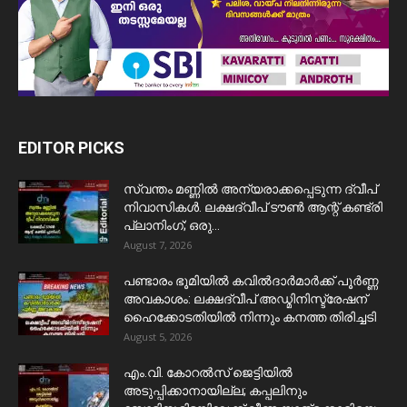
EDITOR PICKS
സ്വന്തം മണ്ണിൽ അന്യരാക്കപ്പെടുന്ന ദ്വീപ്
നിവാസികൾ. ലക്ഷദ്വീപ് ടൗൺ ആന്റ് കണ്ട്രി
പ്ലാനിംഗ്; ഒരു...
August 7, 2026
പണ്ടാരം ഭൂമിയിൽ കവിൽദാർമാർക്ക് പൂർണ്ണ
അവകാശം: ലക്ഷദ്വീപ് അഡ്മിനിസ്ട്രേഷന്
ഹൈക്കോടതിയിൽ നിന്നും കനത്ത തിരിച്ചടി
August 5, 2026
​എം.വി. കോറൽസ് ജെട്ടിയിൽ
അടുപ്പിക്കാനായില്ല; കപ്പലിനും