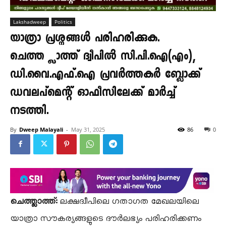
Lakshadweep
Politics
യാത്രാ പ്രശ്നങ്ങൾ പരിഹരിക്കുക.
ചെത്ത്ലാത്ത് ദ്വീപിൽ സി.പി.ഐ(എം),
ഡി.വൈ.എഫ്.ഐ പ്രവർത്തകർ ബ്ലോക്ക്
ഡവലപ്മെന്റ് ഓഫീസിലേക്ക് മാർച്ച്
നടത്തി.
By
Dweep Malayali
-
May 31, 2025
86
0
ചെത്ത്ലാത്ത്:
ലക്ഷദ്വീപിലെ ഗതാഗത മേഖലയിലെ
യാത്രാ സൗകര്യങ്ങളുടെ ദൗർലഭ്യം പരിഹരിക്കണം