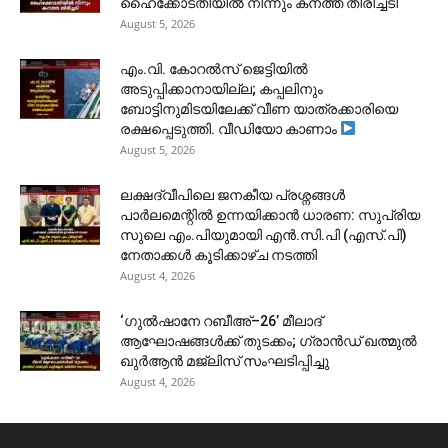
ഹൈക്കോടതിയിൽ നിന്നും കനത്ത തിരിച്ചടി
August 5, 2026
​എം.വി. കോറൽസ് ജെട്ടിയിൽ
അടുപ്പിക്കാനായില്ല; കപ്പലിനും
ബോട്ടിനുമിടയിലേക്ക് വീണ യാത്രക്കാരിയെ
രക്ഷപ്പെടുത്തി. വീഡിയോ കാണാം
August 5, 2026
ലക്ഷദ്വീപിലെ ജനകീയ പ്രശ്നങ്ങൾ
പാർലമെന്റിൽ ഉന്നയിക്കാൻ ധാരണ: സുപ്രിയ
സുലെ എം.പിയുമായി എൻ.സി.പി (എസ്.പി)
നേതാക്കൾ കൂടിക്കാഴ്ച നടത്തി
August 4, 2026
‘ഗുൽഷാനേ റബീഅ്–26’ മീലാദ്
ആഘോഷങ്ങൾക്ക് തുടക്കം; ഗ്രാൻഡ് ഖത്മുൽ
ഖുർആൻ മജ്‌ലിസ് സംഘടിപ്പിച്ചു
August 4, 2026