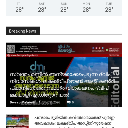
FRI
SAT
SUN
MON
TUE
28
°
28
°
28
°
28
°
28
°
Breaking News
സ്വന്തം മണ്ണിൽ അന്യരാക്കപ്പെടുന്ന ദ്വീപ്
നിവാസികൾ. ലക്ഷദ്വീപ് ടൗൺ ആന്റ് കണ്ട്രി
പ്ലാനിംഗ്; ഒരു സമഗ്ര വിശകലനം. ദ്വീപ്
മലയാളി എഡിറ്റോറിയൽ
Dweep Malayali
-
August 7, 2026
0
പണ്ടാരം ഭൂമിയിൽ കവിൽദാർമാർക്ക് പൂർണ്ണ
അവകാശം: ലക്ഷദ്വീപ് അഡ്മിനിസ്ട്രേഷന്