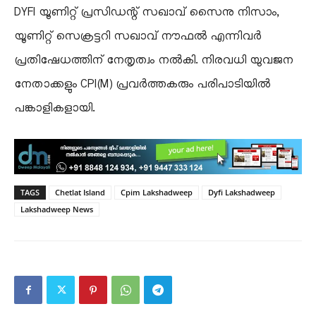
DYFI യൂണിറ്റ് പ്രസിഡന്റ് സഖാവ് സൈനു നിസാം,
യൂണിറ്റ് സെക്രട്ടറി സഖാവ് നൗഫൽ എന്നിവർ
പ്രതിഷേധത്തിന് നേതൃത്വം നൽകി. നിരവധി യുവജന
നേതാക്കളും CPI(M) പ്രവർത്തകരും പരിപാടിയിൽ
പങ്കാളികളായി.
TAGS
Chetlat Island
Cpim Lakshadweep
Dyfi Lakshadweep
Lakshadweep News