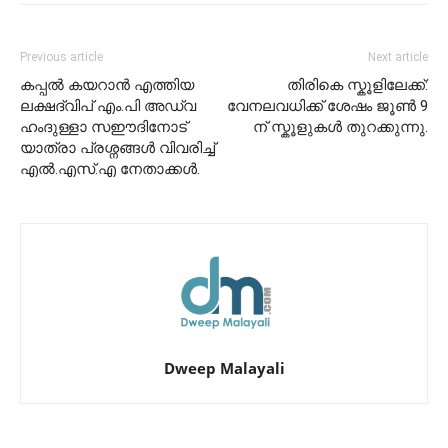
Previous article
Next article
കപ്പൽ കയറാൻ എത്തിയ
തിരികെ സ്കൂളിലേക്ക്:
ലക്ഷദ്വിപ് എം.പി അഡ്വ
വേനലവധിക്ക് ശേഷം ജൂൺ 9
ഹംദുള്ളാ സഈദിനോട്
ന് സ്കൂളുകൾ തുറക്കുന്നു.
യാത്രാ പ്രശ്നങ്ങൾ വിവരിച്ച്
എൽ.എസ്.എ നേതാക്കൾ.
Dweep Malayali