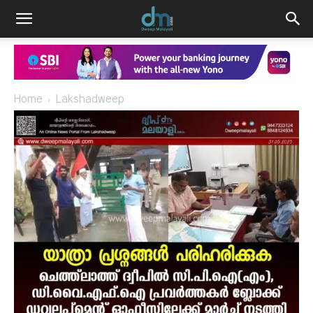
Home
Lakshadweep