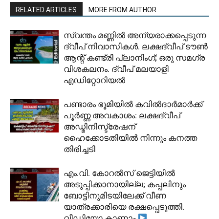
RELATED ARTICLES
MORE FROM AUTHOR
സ്വന്തം മണ്ണിൽ അന്യരാക്കപ്പെടുന്ന
ദ്വീപ് നിവാസികൾ. ലക്ഷദ്വീപ് ടൗൺ
ആന്റ് കണ്ട്രി പ്ലാനിംഗ്; ഒരു സമഗ്ര
വിശകലനം. ദ്വീപ് മലയാളി
എഡിറ്റോറിയൽ
പണ്ടാരം ഭൂമിയിൽ കവിൽദാർമാർക്ക്
പൂർണ്ണ അവകാശം: ലക്ഷദ്വീപ്
അഡ്മിനിസ്ട്രേഷന്
ഹൈക്കോടതിയിൽ നിന്നും കനത്ത
തിരിച്ചടി
​എം.വി. കോറൽസ് ജെട്ടിയിൽ
അടുപ്പിക്കാനായില്ല; കപ്പലിനും
ബോട്ടിനുമിടയിലേക്ക് വീണ
യാത്രക്കാരിയെ രക്ഷപ്പെടുത്തി.
വീഡിയോ കാണാം