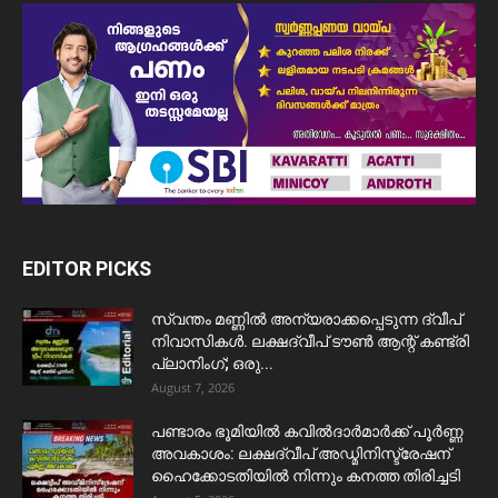
EDITOR PICKS
സ്വന്തം മണ്ണിൽ അന്യരാക്കപ്പെടുന്ന ദ്വീപ്
നിവാസികൾ. ലക്ഷദ്വീപ് ടൗൺ ആന്റ് കണ്ട്രി
പ്ലാനിംഗ്; ഒരു...
August 7, 2026
പണ്ടാരം ഭൂമിയിൽ കവിൽദാർമാർക്ക് പൂർണ്ണ
അവകാശം: ലക്ഷദ്വീപ് അഡ്മിനിസ്ട്രേഷന്
ഹൈക്കോടതിയിൽ നിന്നും കനത്ത തിരിച്ചടി