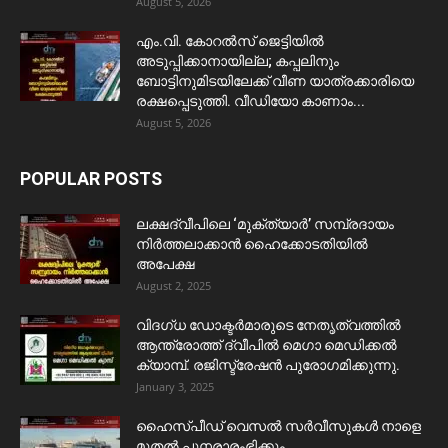
August 5, 2026
​എം.വി. കോറൽസ് ജെട്ടിയിൽ
അടുപ്പിക്കാനായില്ല; കപ്പലിനും
ബോട്ടിനുമിടയിലേക്ക് വീണ യാത്രക്കാരിയെ
രക്ഷപ്പെടുത്തി. വീഡിയോ കാണാം...
August 5, 2026
POPULAR POSTS
ലക്ഷദ്വീപിലെ ‘മുക്ത്യാർ’ സമ്പ്രദായം
നിർത്തലാക്കാൻ ഹൈക്കോടതിയിൽ
അപേക്ഷ
August 2, 2025
വിദഗ്ധ ഡോക്ടർമാരുടെ നേതൃത്വത്തിൽ
ആന്ത്രോത്ത് ദ്വീപിൽ മെഗാ മെഡിക്കൽ
ക്യാമ്പ്. രജിസ്ട്രേഷൻ പുരോഗമിക്കുന്നു.
January 3, 2025
ഹൈസ്പീഡ് വെസൽ സർവീസുകൾ നാളെ
മുതൽ പുനരാരംഭിക്കും