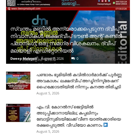
സ്വന്തം മണ്ണിൽ അന്യരാക്കപ്പെടുന്ന ദ്വീപ്
നിവാസികൾ. ലക്ഷദ്വീപ് ടൗൺ ആന്റ് കണ്ട്രി
പ്ലാനിംഗ്; ഒരു സമഗ്ര വിശകലനം. ദ്വീപ്
മലയാളി എഡിറ്റോറിയൽ
Dweep Malayali
-
August 7, 2026
0
പണ്ടാരം ഭൂമിയിൽ കവിൽദാർമാർക്ക് പൂർണ്ണ
അവകാശം: ലക്ഷദ്വീപ് അഡ്മിനിസ്ട്രേഷന്
ഹൈക്കോടതിയിൽ നിന്നും കനത്ത തിരിച്ചടി
August 5, 2026
​എം.വി. കോറൽസ് ജെട്ടിയിൽ
അടുപ്പിക്കാനായില്ല; കപ്പലിനും
ബോട്ടിനുമിടയിലേക്ക് വീണ യാത്രക്കാരിയെ
രക്ഷപ്പെടുത്തി. വീഡിയോ കാണാം
August 5, 2026