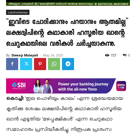
Lakshadweep
“ഇവിടെ ചോദിക്കാനും പറയാനും ആരുമില്ല”
ലക്ഷദ്വീപിന്റെ കഥാകാരി ഹസൂരിയ ഖാന്റെ
ചെറുകഥയിലെ വരികൾ ചർച്ചയാകുന്നു.
By
Dweep Malayali
-
May 24, 2025
727
0
കൊച്ചി:
‘ഇല പൊഴിയും കാലം’ എന്ന ശ്രദ്ധേയമായ
കൃതിക്കു ശേഷം ലക്ഷദ്വിപിന്റെ കഥാകാരി ഹസൂരിയ
ഖാൻ എഴുതിയ ‘മഴപ്പക്ഷികൾ’ എന്ന ചെറുകഥാ
സമാഹാരം പ്രസിദ്ധീകരിച്ചു. നിരൂപക പ്രശംസ