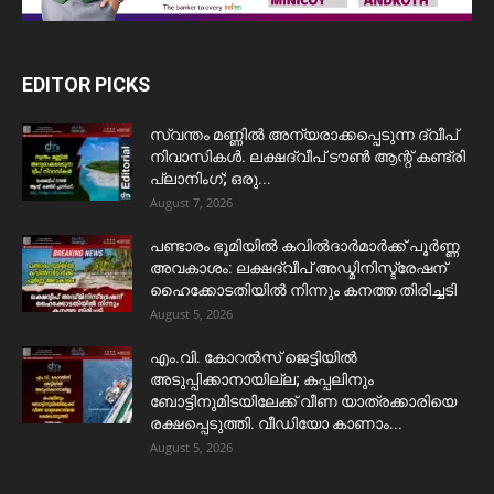
EDITOR PICKS
സ്വന്തം മണ്ണിൽ അന്യരാക്കപ്പെടുന്ന ദ്വീപ്
നിവാസികൾ. ലക്ഷദ്വീപ് ടൗൺ ആന്റ് കണ്ട്രി
പ്ലാനിംഗ്; ഒരു...
August 7, 2026
പണ്ടാരം ഭൂമിയിൽ കവിൽദാർമാർക്ക് പൂർണ്ണ
അവകാശം: ലക്ഷദ്വീപ് അഡ്മിനിസ്ട്രേഷന്
ഹൈക്കോടതിയിൽ നിന്നും കനത്ത തിരിച്ചടി
August 5, 2026
​എം.വി. കോറൽസ് ജെട്ടിയിൽ
അടുപ്പിക്കാനായില്ല; കപ്പലിനും
ബോട്ടിനുമിടയിലേക്ക് വീണ യാത്രക്കാരിയെ
രക്ഷപ്പെടുത്തി. വീഡിയോ കാണാം...
August 5, 2026