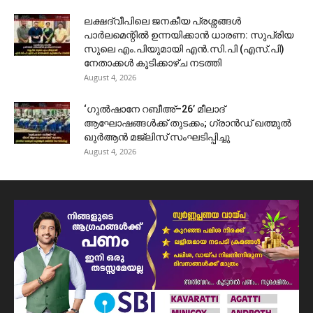
ലക്ഷദ്വീപിലെ ജനകീയ പ്രശ്നങ്ങൾ
പാർലമെന്റിൽ ഉന്നയിക്കാൻ ധാരണ: സുപ്രിയ
സുലെ എം.പിയുമായി എൻ.സി.പി (എസ്.പി)
നേതാക്കൾ കൂടിക്കാഴ്ച നടത്തി
August 4, 2026
‘ഗുൽഷാനേ റബീഅ്–26’ മീലാദ്
ആഘോഷങ്ങൾക്ക് തുടക്കം; ഗ്രാൻഡ് ഖത്മുൽ
ഖുർആൻ മജ്‌ലിസ് സംഘടിപ്പിച്ചു
August 4, 2026