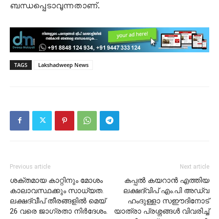
ബന്ധപ്പെടാവുന്നതാണ്.
TAGS
Lakshadweep News
Previous article
Next article
ശക്തമായ കാറ്റിനും മോശം
കപ്പൽ കയറാൻ എത്തിയ
കാലാവസ്ഥക്കും സാധ്യത.
ലക്ഷദ്വിപ് എം.പി അഡ്വ
ലക്ഷദ്വീപ് തീരങ്ങളിൽ മെയ്
ഹംദുള്ളാ സഈദിനോട്
26 വരെ ജാഗ്രതാ നിർദേശം.
യാത്രാ പ്രശ്നങ്ങൾ വിവരിച്ച്