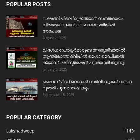
POPULAR POSTS
ലക്ഷദ്വീപിലെ ‘മുക്ത്യാർ’ സമ്പ്രദായം
നിർത്തലാക്കാൻ ഹൈക്കോടതിയിൽ
അപേക്ഷ
August 2, 2025
വിദഗ്ധ ഡോക്ടർമാരുടെ നേതൃത്വത്തിൽ
ആന്ത്രോത്ത് ദ്വീപിൽ മെഗാ മെഡിക്കൽ
ക്യാമ്പ്. രജിസ്ട്രേഷൻ പുരോഗമിക്കുന്നു.
January 3, 2025
ഹൈസ്പീഡ് വെസൽ സർവീസുകൾ നാളെ
മുതൽ പുനരാരംഭിക്കും
September 15, 2025
POPULAR CATEGORY
Lakshadweep
1143