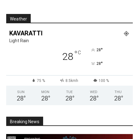
Weather
KAVARATTI
Light Rain
°
28
°
C
28
°
28
75 %
8.5kmh
100 %
SUN
MON
TUE
WED
THU
28
°
28
°
28
°
28
°
28
°
Breaking News