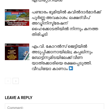
പണ്ടാരം ഭൂമിയിൽ കവിൽദാർമാർക്ക്
പൂർണ്ണ അവകാശം: ലക്ഷദ്വീപ്
അഡ്മിനിസ്ട്രേഷന്
ഹൈക്കോടതിയിൽ നിന്നും കനത്ത
തിരിച്ചടി
​എം.വി. കോറൽസ് ജെട്ടിയിൽ
അടുപ്പിക്കാനായില്ല; കപ്പലിനും
ബോട്ടിനുമിടയിലേക്ക് വീണ
യാത്രക്കാരിയെ രക്ഷപ്പെടുത്തി.
വീഡിയോ കാണാം
LEAVE A REPLY