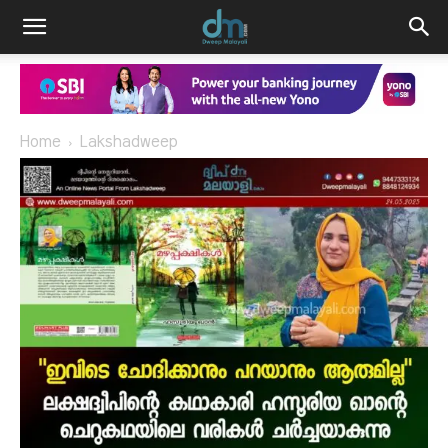
Home
Lakshadweep