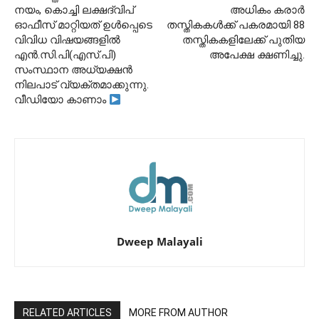
നയം, കൊച്ചി ലക്ഷദ്വിപ്
അധികം കരാർ
ഓഫീസ് മാറ്റിയത് ഉൾപ്പെടെ
തസ്തികകൾക്ക് പകരമായി 88
വിവിധ വിഷയങ്ങളിൽ
തസ്തികകളിലേക്ക് പുതിയ
എൻ.സി.പി(എസ്.പി)
അപേക്ഷ ക്ഷണിച്ചു.
സംസ്ഥാന അധ്യക്ഷൻ
നിലപാട് വ്യക്തമാക്കുന്നു.
വീഡിയോ കാണാം
Dweep Malayali
RELATED ARTICLES
MORE FROM AUTHOR