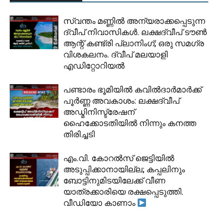
സ്വന്തം മണ്ണിൽ അന്യരാക്കപ്പെടുന്ന
ദ്വീപ് നിവാസികൾ. ലക്ഷദ്വീപ് ടൗൺ
ആന്റ് കണ്ട്രി പ്ലാനിംഗ്; ഒരു സമഗ്ര
വിശകലനം. ദ്വീപ് മലയാളി
എഡിറ്റോറിയൽ
പണ്ടാരം ഭൂമിയിൽ കവിൽദാർമാർക്ക്
പൂർണ്ണ അവകാശം: ലക്ഷദ്വീപ്
അഡ്മിനിസ്ട്രേഷന്
ഹൈക്കോടതിയിൽ നിന്നും കനത്ത
തിരിച്ചടി
​എം.വി. കോറൽസ് ജെട്ടിയിൽ
അടുപ്പിക്കാനായില്ല; കപ്പലിനും
ബോട്ടിനുമിടയിലേക്ക് വീണ
യാത്രക്കാരിയെ രക്ഷപ്പെടുത്തി.
വീഡിയോ കാണാം