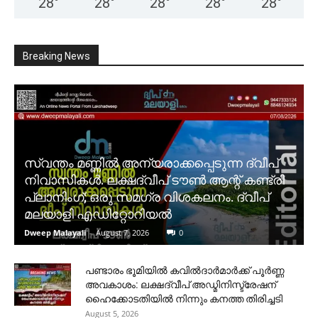
28
°
28
°
28
°
28
°
28
°
Breaking News
സ്വന്തം മണ്ണിൽ അന്യരാക്കപ്പെടുന്ന ദ്വീപ്
നിവാസികൾ. ലക്ഷദ്വീപ് ടൗൺ ആന്റ് കണ്ട്രി
പ്ലാനിംഗ്; ഒരു സമഗ്ര വിശകലനം. ദ്വീപ്
മലയാളി എഡിറ്റോറിയൽ
Dweep Malayali
-
August 7, 2026
0
പണ്ടാരം ഭൂമിയിൽ കവിൽദാർമാർക്ക് പൂർണ്ണ
അവകാശം: ലക്ഷദ്വീപ് അഡ്മിനിസ്ട്രേഷന്
ഹൈക്കോടതിയിൽ നിന്നും കനത്ത തിരിച്ചടി
August 5, 2026