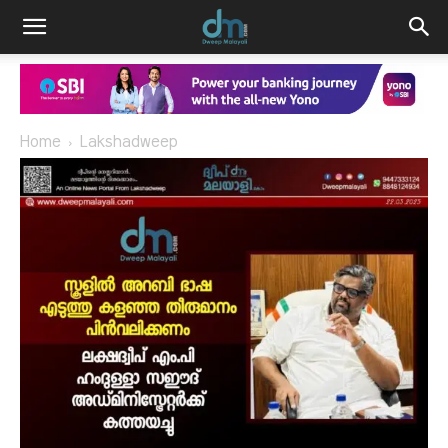
Home
Lakshadweep