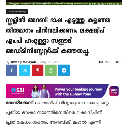
Lakshadweep
സ്കൂളിൽ അറബി ഭാഷ എടുത്തു കളഞ്ഞ
തീരുമാനം പിൻവലിക്കണം. ലക്ഷദ്വീപ്
എം.പി ഹംദുള്ളാ സഈദ്
അഡ്മിനിസ്ട്രേറ്റർക്ക് കത്തയച്ചു.
By
Dweep Malayali
-
May 22, 2025
159
0
കോഴിക്കോട് :
ലക്ഷദ്വീപ് വിദ്യാഭ്യാസ വകുപ്പിന്റെ
പുതിയ ഭാഷാ നയത്തിനെതിരെ ലക്ഷദ്വീപിൽ
പ്രതിഷേധം ശക്തം. അറബിക്, മഹൽ എന്നീ