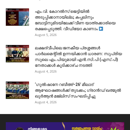
​എം.വി. കോറൽസ് ജെട്ടിയിൽ
അടുപ്പിക്കാനായില്ല; കപ്പലിനും
ബോട്ടിനുമിടയിലേക്ക് വീണ യാത്രക്കാരിയെ
രക്ഷപ്പെടുത്തി. വീഡിയോ കാണാം
August 5, 2026
ലക്ഷദ്വീപിലെ ജനകീയ പ്രശ്നങ്ങൾ
പാർലമെന്റിൽ ഉന്നയിക്കാൻ ധാരണ: സുപ്രിയ
സുലെ എം.പിയുമായി എൻ.സി.പി (എസ്.പി)
നേതാക്കൾ കൂടിക്കാഴ്ച നടത്തി
August 4, 2026
‘ഗുൽഷാനേ റബീഅ്–26’ മീലാദ്
ആഘോഷങ്ങൾക്ക് തുടക്കം; ഗ്രാൻഡ് ഖത്മുൽ
ഖുർആൻ മജ്‌ലിസ് സംഘടിപ്പിച്ചു
August 4, 2026