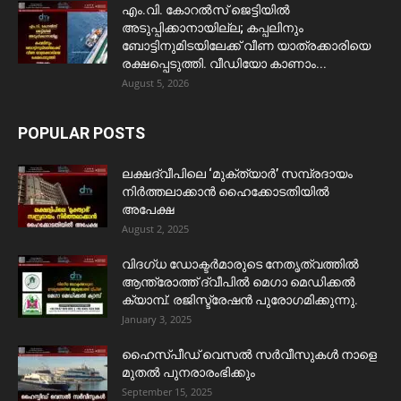
​എം.വി. കോറൽസ് ജെട്ടിയിൽ
അടുപ്പിക്കാനായില്ല; കപ്പലിനും
ബോട്ടിനുമിടയിലേക്ക് വീണ യാത്രക്കാരിയെ
രക്ഷപ്പെടുത്തി. വീഡിയോ കാണാം...
August 5, 2026
POPULAR POSTS
ലക്ഷദ്വീപിലെ ‘മുക്ത്യാർ’ സമ്പ്രദായം
നിർത്തലാക്കാൻ ഹൈക്കോടതിയിൽ
അപേക്ഷ
August 2, 2025
വിദഗ്ധ ഡോക്ടർമാരുടെ നേതൃത്വത്തിൽ
ആന്ത്രോത്ത് ദ്വീപിൽ മെഗാ മെഡിക്കൽ
ക്യാമ്പ്. രജിസ്ട്രേഷൻ പുരോഗമിക്കുന്നു.
January 3, 2025
ഹൈസ്പീഡ് വെസൽ സർവീസുകൾ നാളെ
മുതൽ പുനരാരംഭിക്കും
September 15, 2025