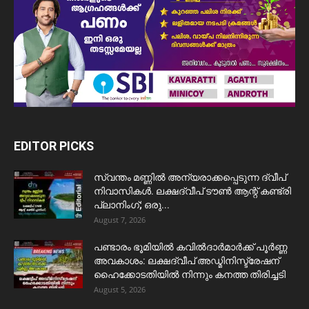
EDITOR PICKS
സ്വന്തം മണ്ണിൽ അന്യരാക്കപ്പെടുന്ന ദ്വീപ്
നിവാസികൾ. ലക്ഷദ്വീപ് ടൗൺ ആന്റ് കണ്ട്രി
പ്ലാനിംഗ്; ഒരു...
August 7, 2026
പണ്ടാരം ഭൂമിയിൽ കവിൽദാർമാർക്ക് പൂർണ്ണ
അവകാശം: ലക്ഷദ്വീപ് അഡ്മിനിസ്ട്രേഷന്
ഹൈക്കോടതിയിൽ നിന്നും കനത്ത തിരിച്ചടി
August 5, 2026