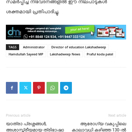
സമർപ്പിച്ച നിവേദനങ്ങളിൽ ഈ നിലപാടുകൾ
ശക്തമായി പ്രതിപാദിച്ചു.
TAGS
Administrator
Director of education Lakshadweep
Hamdullah Sayeed MP
Lakshadweep News
Praful koda patel
Previous article
Next article
യാത്രാ പ്രശ്നങ്ങൾ,
ആരോഗ്യ വകുപ്പിലെ
അശാസ്ത്രീയമായ ത്രിഭാഷാ
കാലാവധി കഴിഞ്ഞ 130-ൽ