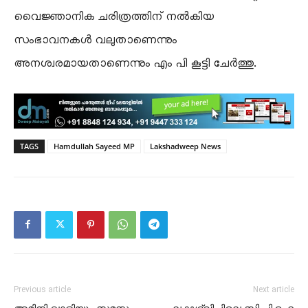
വൈജ്ഞാനിക ചരിത്രത്തിന് നൽകിയ
സംഭാവനകൾ വലുതാണെന്നും
അനശ്വരമായതാണെന്നും എം പി കൂട്ടി ചേർത്തു.
TAGS
Hamdullah Sayeed MP
Lakshadweep News
Previous article
Next article