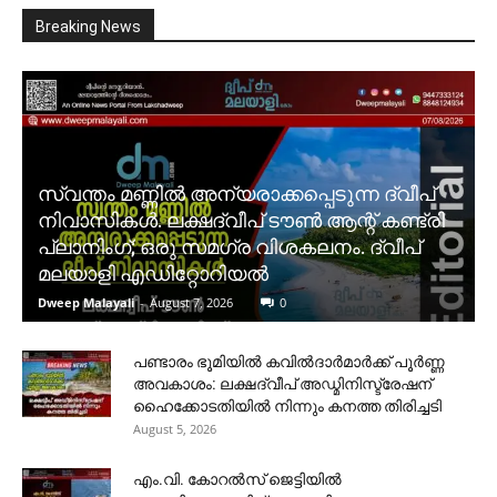
Breaking News
സ്വന്തം മണ്ണിൽ അന്യരാക്കപ്പെടുന്ന ദ്വീപ്
നിവാസികൾ. ലക്ഷദ്വീപ് ടൗൺ ആന്റ് കണ്ട്രി
പ്ലാനിംഗ്; ഒരു സമഗ്ര വിശകലനം. ദ്വീപ്
മലയാളി എഡിറ്റോറിയൽ
Dweep Malayali
-
August 7, 2026
0
പണ്ടാരം ഭൂമിയിൽ കവിൽദാർമാർക്ക് പൂർണ്ണ
അവകാശം: ലക്ഷദ്വീപ് അഡ്മിനിസ്ട്രേഷന്
ഹൈക്കോടതിയിൽ നിന്നും കനത്ത തിരിച്ചടി
August 5, 2026
​എം.വി. കോറൽസ് ജെട്ടിയിൽ