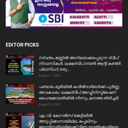
EDITOR PICKS
സ്വന്തം മണ്ണിൽ അന്യരാക്കപ്പെടുന്ന ദ്വീപ്
നിവാസികൾ. ലക്ഷദ്വീപ് ടൗൺ ആന്റ് കണ്ട്രി
പ്ലാനിംഗ്; ഒരു...
August 7, 2026
പണ്ടാരം ഭൂമിയിൽ കവിൽദാർമാർക്ക് പൂർണ്ണ
അവകാശം: ലക്ഷദ്വീപ് അഡ്മിനിസ്ട്രേഷന്
ഹൈക്കോടതിയിൽ നിന്നും കനത്ത തിരിച്ചടി
August 5, 2026
​എം.വി. കോറൽസ് ജെട്ടിയിൽ
അടുപ്പിക്കാനായില്ല; കപ്പലിനും
ബോട്ടിനുമിടയിലേക്ക് വീണ യാത്രക്കാരിയെ