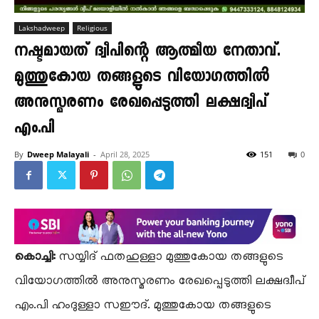
Lakshadweep
Religious
നഷ്ടമായത് ദ്വീപിന്റെ ആത്മീയ നേതാവ്.
മുത്തുകോയ തങ്ങളുടെ വിയോഗത്തിൽ
അനുസ്മരണം രേഖപ്പെടുത്തി ലക്ഷദ്വീപ്
എം.പി
By
Dweep Malayali
-
April 28, 2025
151
0
കൊച്ചി:
സയ്യിദ് ഫതഹുള്ളാ മുത്തുകോയ തങ്ങളുടെ
വിയോഗത്തിൽ അനുസ്മരണം രേഖപ്പെടുത്തി ലക്ഷദ്വീപ്
എം.പി ഹംദുള്ളാ സഈദ്. മുത്തുകോയ തങ്ങളുടെ