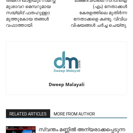
അമിനി ഖാളിയും സമസ്ത
ലക്ഷദ്വിപിലെ സി.പി.ഐ
മുശാവറ മെമ്പറുമായ
(എം) നേതാക്കൾ
സയ്യിദ് ഫതഹുള്ളാ
കേരളത്തിലെ മുതിർന്ന
മുത്തുകോയ തങ്ങൾ
നേതാക്കളെ കണ്ടു. വിവിധ
വഫാത്തായി.
വിഷയങ്ങൾ ചർച്ച ചെയ്തു.
Dweep Malayali
RELATED ARTICLES
MORE FROM AUTHOR
സ്വന്തം മണ്ണിൽ അന്യരാക്കപ്പെടുന്ന