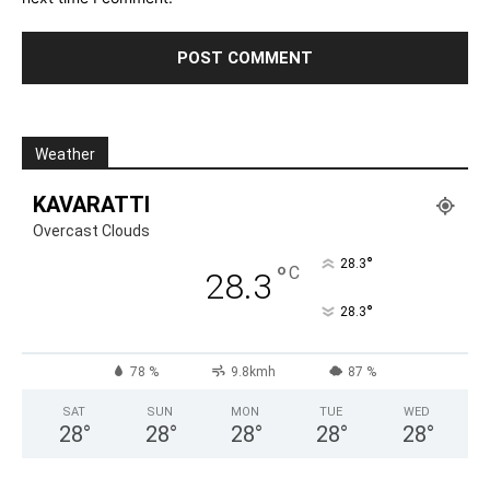
Weather
KAVARATTI
Overcast Clouds
°
28.3
°
C
28.3
°
28.3
78 %
9.8kmh
87 %
SAT
SUN
MON
TUE
WED
28
°
28
°
28
°
28
°
28
°