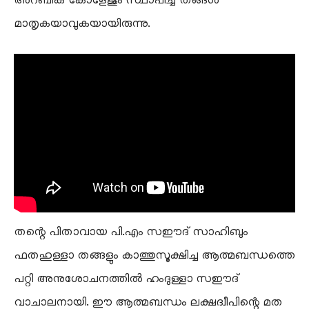
അറബിക് കോളേജും സ്ഥാപിച്ച് തങ്ങൾ
മാതൃകയാവുകയായിരുന്നു.
തന്റെ പിതാവായ പി.എം സഈദ് സാഹിബും
ഫതഹുള്ളാ തങ്ങളും കാത്തുസൂക്ഷിച്ച ആത്മബന്ധത്തെ
പറ്റി അനുശോചനത്തിൽ ഹംദുള്ളാ സഈദ്
വാചാലനായി. ഈ ആത്മബന്ധം ലക്ഷദ്വീപിന്റെ മത