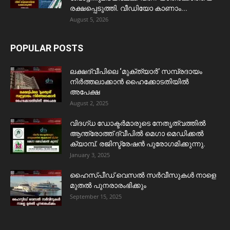
രക്ഷപ്പെടുത്തി. വീഡിയോ കാണാം...
August 5, 2026
POPULAR POSTS
ലക്ഷദ്വീപിലെ ‘മുക്ത്യാർ’ സമ്പ്രദായം
നിർത്തലാക്കാൻ ഹൈക്കോടതിയിൽ
അപേക്ഷ
August 2, 2025
വിദഗ്ധ ഡോക്ടർമാരുടെ നേതൃത്വത്തിൽ
ആന്ത്രോത്ത് ദ്വീപിൽ മെഗാ മെഡിക്കൽ
ക്യാമ്പ്. രജിസ്ട്രേഷൻ പുരോഗമിക്കുന്നു.
January 3, 2025
ഹൈസ്പീഡ് വെസൽ സർവീസുകൾ നാളെ
മുതൽ പുനരാരംഭിക്കും
September 15, 2025