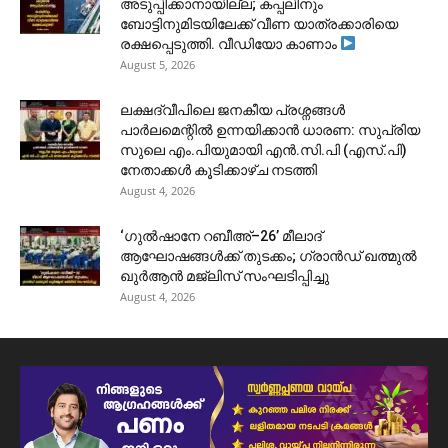
അടുപ്പിക്കാനായില്ല; കപ്പലിനും
ബോട്ടിനുമിടയിലേക്ക് വീണ യാത്രക്കാരിയെ
രക്ഷപ്പെടുത്തി. വീഡിയോ കാണാം
August 5, 2026
ലക്ഷദ്വീപിലെ ജനകീയ പ്രശ്നങ്ങൾ
പാർലമെന്റിൽ ഉന്നയിക്കാൻ ധാരണ: സുപ്രിയ
സുലെ എം.പിയുമായി എൻ.സി.പി (എസ്.പി)
നേതാക്കൾ കൂടിക്കാഴ്ച നടത്തി
August 4, 2026
‘ഗുൽഷാനേ റബീഅ്–26’ മീലാദ്
ആഘോഷങ്ങൾക്ക് തുടക്കം; ഗ്രാൻഡ് ഖത്മുൽ
ഖുർആൻ മജ്‌ലിസ് സംഘടിപ്പിച്ചു
August 4, 2026