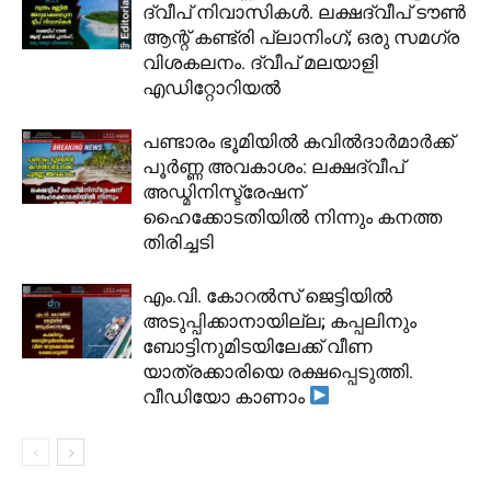
ദ്വീപ് നിവാസികൾ. ലക്ഷദ്വീപ് ടൗൺ
ആന്റ് കണ്ട്രി പ്ലാനിംഗ്; ഒരു സമഗ്ര
വിശകലനം. ദ്വീപ് മലയാളി
എഡിറ്റോറിയൽ
പണ്ടാരം ഭൂമിയിൽ കവിൽദാർമാർക്ക്
പൂർണ്ണ അവകാശം: ലക്ഷദ്വീപ്
അഡ്മിനിസ്ട്രേഷന്
ഹൈക്കോടതിയിൽ നിന്നും കനത്ത
തിരിച്ചടി
​എം.വി. കോറൽസ് ജെട്ടിയിൽ
അടുപ്പിക്കാനായില്ല; കപ്പലിനും
ബോട്ടിനുമിടയിലേക്ക് വീണ
യാത്രക്കാരിയെ രക്ഷപ്പെടുത്തി.
വീഡിയോ കാണാം