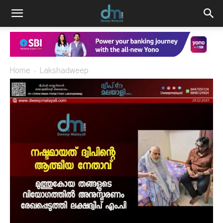
Home
Lakshadweep