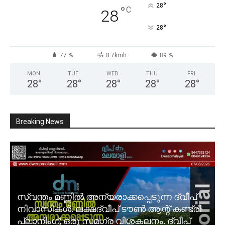
°
28
°
C
28
°
28
77 %
8.7kmh
89 %
MON
TUE
WED
THU
FRI
28
°
28
°
28
°
28
°
28
°
Breaking News
സ്വന്തം മണ്ണിൽ അന്യരാക്കപ്പെടുന്ന ദ്വീപ്
നിവാസികൾ. ലക്ഷദ്വീപ് ടൗൺ ആന്റ് കണ്ട്രി
പ്ലാനിംഗ്; ഒരു സമഗ്ര വിശകലനം. ദ്വീപ്