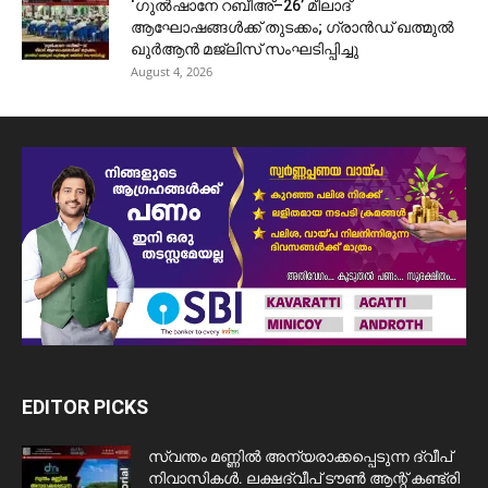
‘ഗുൽഷാനേ റബീഅ്–26’ മീലാദ്
ആഘോഷങ്ങൾക്ക് തുടക്കം; ഗ്രാൻഡ് ഖത്മുൽ
ഖുർആൻ മജ്‌ലിസ് സംഘടിപ്പിച്ചു
August 4, 2026
EDITOR PICKS
സ്വന്തം മണ്ണിൽ അന്യരാക്കപ്പെടുന്ന ദ്വീപ്
നിവാസികൾ. ലക്ഷദ്വീപ് ടൗൺ ആന്റ് കണ്ട്രി