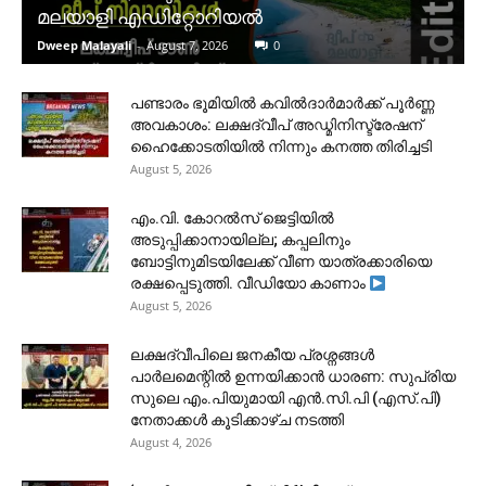
മലയാളി എഡിറ്റോറിയൽ
Dweep Malayali
-
August 7, 2026
0
പണ്ടാരം ഭൂമിയിൽ കവിൽദാർമാർക്ക് പൂർണ്ണ
അവകാശം: ലക്ഷദ്വീപ് അഡ്മിനിസ്ട്രേഷന്
ഹൈക്കോടതിയിൽ നിന്നും കനത്ത തിരിച്ചടി
August 5, 2026
​എം.വി. കോറൽസ് ജെട്ടിയിൽ
അടുപ്പിക്കാനായില്ല; കപ്പലിനും
ബോട്ടിനുമിടയിലേക്ക് വീണ യാത്രക്കാരിയെ
രക്ഷപ്പെടുത്തി. വീഡിയോ കാണാം
August 5, 2026
ലക്ഷദ്വീപിലെ ജനകീയ പ്രശ്നങ്ങൾ
പാർലമെന്റിൽ ഉന്നയിക്കാൻ ധാരണ: സുപ്രിയ
സുലെ എം.പിയുമായി എൻ.സി.പി (എസ്.പി)
നേതാക്കൾ കൂടിക്കാഴ്ച നടത്തി
August 4, 2026