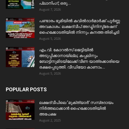
പ്ലാനിംഗ്; ഒരു...
August 7, 2026
പണ്ടാരം ഭൂമിയിൽ കവിൽദാർമാർക്ക് പൂർണ്ണ
അവകാശം: ലക്ഷദ്വീപ് അഡ്മിനിസ്ട്രേഷന്
ഹൈക്കോടതിയിൽ നിന്നും കനത്ത തിരിച്ചടി
August 5, 2026
​എം.വി. കോറൽസ് ജെട്ടിയിൽ
അടുപ്പിക്കാനായില്ല; കപ്പലിനും
ബോട്ടിനുമിടയിലേക്ക് വീണ യാത്രക്കാരിയെ
രക്ഷപ്പെടുത്തി. വീഡിയോ കാണാം...
August 5, 2026
POPULAR POSTS
ലക്ഷദ്വീപിലെ ‘മുക്ത്യാർ’ സമ്പ്രദായം
നിർത്തലാക്കാൻ ഹൈക്കോടതിയിൽ
അപേക്ഷ
August 2, 2025