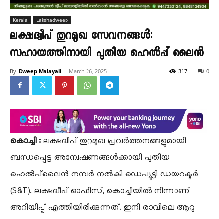
Kerala
Lakshadweep
ലക്ഷദ്വീപ് തുറമുഖ സേവനങ്ങൾ:
സഹായത്തിനായി പുതിയ ഹെൽപ്പ് ലൈൻ
By
Dweep Malayali
-
March 26, 2025
317
0
കൊച്ചി :
ലക്ഷദ്വീപ് തുറമുഖ പ്രവർത്തനങ്ങളുമായി
ബന്ധപ്പെട്ട അന്വേഷണങ്ങൾക്കായി പുതിയ
ഹെൽപ്‌ലൈൻ നമ്പർ നൽകി ഡെപ്യുട്ടി ഡയറക്ടർ
(S&T). ലക്ഷദ്വീപ് ഓഫിസ്, കൊച്ചിയിൽ നിന്നാണ്
അറിയിപ്പ് എത്തിയിരിക്കുന്നത്. ഇനി രാവിലെ ആറു