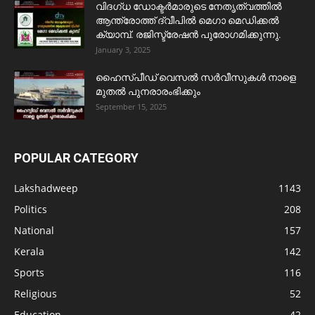
വിദഗ്ധ ഡോക്ടർമാരുടെ നേതൃത്വത്തിൽ
ആന്ത്രോത്ത് ദ്വീപിൽ മെഗാ മെഡിക്കൽ
ക്യാമ്പ്. രജിസ്ട്രേഷൻ പുരോഗമിക്കുന്നു.
January 3, 2025
ഹൈസ്പീഡ് വെസൽ സർവീസുകൾ നാളെ
മുതൽ പുനരാരംഭിക്കും
September 15, 2025
POPULAR CATEGORY
Lakshadweep
1143
Politics
208
National
157
Kerala
142
Sports
116
Religious
52
Education
42