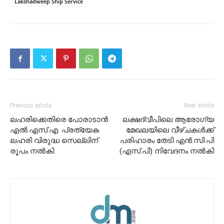
Lakshadweep Ship Service
Previous article
Next article
ലഹരിക്കെതിരെ പോരാടാൻ
ലക്ഷദ്വീപിലെ ആരോഗ്യ
എൽ.എസ്.എ. പ്രത്യേക
മേഖലയിലെ വീഴ്ചകൾക്ക്
ലഹരി വിരുദ്ധ സെല്ലിന്
പരിഹാരം തേടി എൻ.സി.പി
രൂപം നൽകി.
(എസ്.പി) നിവേദനം നൽകി