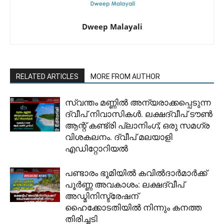
Dweep Malayali
RELATED ARTICLES
MORE FROM AUTHOR
സ്വന്തം മണ്ണിൽ അന്യരാക്കപ്പെടുന്ന
ദ്വീപ് നിവാസികൾ. ലക്ഷദ്വീപ് ടൗൺ
ആന്റ് കണ്ട്രി പ്ലാനിംഗ്; ഒരു സമഗ്ര
വിശകലനം. ദ്വീപ് മലയാളി
എഡിറ്റോറിയൽ
പണ്ടാരം ഭൂമിയിൽ കവിൽദാർമാർക്ക്
പൂർണ്ണ അവകാശം: ലക്ഷദ്വീപ്
അഡ്മിനിസ്ട്രേഷന്
ഹൈക്കോടതിയിൽ നിന്നും കനത്ത
തിരിച്ചടി