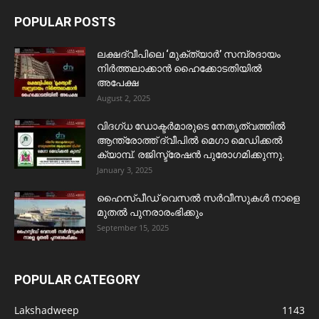
POPULAR POSTS
ലക്ഷദ്വീപിലെ ‘മുക്ത്യാർ’ സമ്പ്രദായം
നിർത്തലാക്കാൻ ഹൈക്കോടതിയിൽ
അപേക്ഷ
August 2, 2025
വിദഗ്ധ ഡോക്ടർമാരുടെ നേതൃത്വത്തിൽ
ആന്ത്രോത്ത് ദ്വീപിൽ മെഗാ മെഡിക്കൽ
ക്യാമ്പ്. രജിസ്ട്രേഷൻ പുരോഗമിക്കുന്നു.
January 3, 2025
ഹൈസ്പീഡ് വെസൽ സർവീസുകൾ നാളെ
മുതൽ പുനരാരംഭിക്കും
September 15, 2025
POPULAR CATEGORY
Lakshadweep
1143