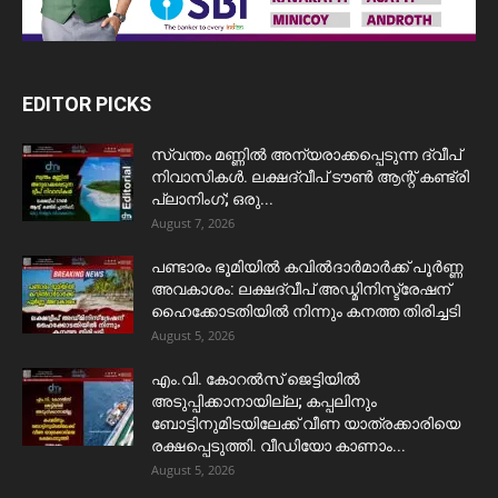
EDITOR PICKS
സ്വന്തം മണ്ണിൽ അന്യരാക്കപ്പെടുന്ന ദ്വീപ്
നിവാസികൾ. ലക്ഷദ്വീപ് ടൗൺ ആന്റ് കണ്ട്രി
പ്ലാനിംഗ്; ഒരു...
August 7, 2026
പണ്ടാരം ഭൂമിയിൽ കവിൽദാർമാർക്ക് പൂർണ്ണ
അവകാശം: ലക്ഷദ്വീപ് അഡ്മിനിസ്ട്രേഷന്
ഹൈക്കോടതിയിൽ നിന്നും കനത്ത തിരിച്ചടി
August 5, 2026
​എം.വി. കോറൽസ് ജെട്ടിയിൽ
അടുപ്പിക്കാനായില്ല; കപ്പലിനും
ബോട്ടിനുമിടയിലേക്ക് വീണ യാത്രക്കാരിയെ
രക്ഷപ്പെടുത്തി. വീഡിയോ കാണാം...
August 5, 2026