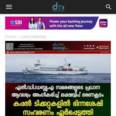
Home
Lakshadweep