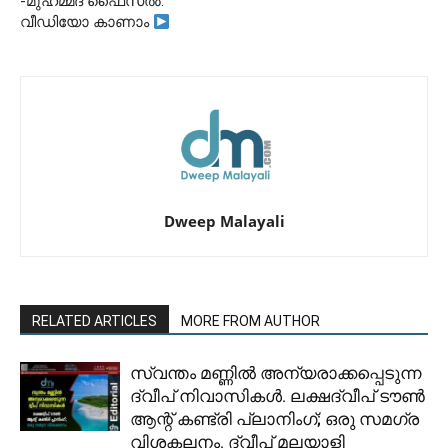
-മുഹമ്മദ് ഫൈസൽ.
വീഡിയോ കാണാം
Dweep Malayali
RELATED ARTICLES
MORE FROM AUTHOR
സ്വന്തം മണ്ണിൽ അന്യരാക്കപ്പെടുന്ന
ദ്വീപ് നിവാസികൾ. ലക്ഷദ്വീപ് ടൗൺ
ആന്റ് കണ്ട്രി പ്ലാനിംഗ്; ഒരു സമഗ്ര
വിശകലനം. ദ്വീപ് മലയാളി