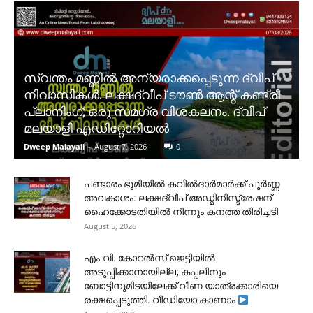
സ്വന്തം മണ്ണിൽ അന്യരാക്കപ്പെടുന്ന ദ്വീപ്
നിവാസികൾ. ലക്ഷദ്വീപ് ടൗൺ ആന്റ് കണ്ട്രി
പ്ലാനിംഗ്; ഒരു സമഗ്ര വിശകലനം. ദ്വീപ്
മലയാളി എഡിറ്റോറിയൽ
Dweep Malayali
-
August 7, 2026
0
പണ്ടാരം ഭൂമിയിൽ കവിൽദാർമാർക്ക് പൂർണ്ണ
അവകാശം: ലക്ഷദ്വീപ് അഡ്മിനിസ്ട്രേഷന്
ഹൈക്കോടതിയിൽ നിന്നും കനത്ത തിരിച്ചടി
August 5, 2026
​എം.വി. കോറൽസ് ജെട്ടിയിൽ
അടുപ്പിക്കാനായില്ല; കപ്പലിനും
ബോട്ടിനുമിടയിലേക്ക് വീണ യാത്രക്കാരിയെ
രക്ഷപ്പെടുത്തി. വീഡിയോ കാണാം