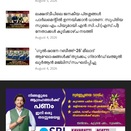
August 5, 2026
ലക്ഷദ്വീപിലെ ജനകീയ പ്രശ്നങ്ങൾ
പാർലമെന്റിൽ ഉന്നയിക്കാൻ ധാരണ: സുപ്രിയ
സുലെ എം.പിയുമായി എൻ.സി.പി (എസ്.പി)
നേതാക്കൾ കൂടിക്കാഴ്ച നടത്തി
August 4, 2026
‘ഗുൽഷാനേ റബീഅ്–26’ മീലാദ്
ആഘോഷങ്ങൾക്ക് തുടക്കം; ഗ്രാൻഡ് ഖത്മുൽ
ഖുർആൻ മജ്‌ലിസ് സംഘടിപ്പിച്ചു
August 4, 2026