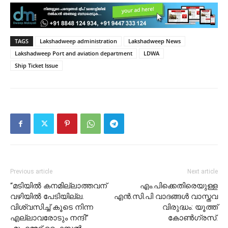
TAGS
Lakshadweep administration
Lakshadweep News
Lakshadweep Port and aviation department
LDWA
Ship Ticket Issue
Previous article
Next article
“മടിയിൽ കനമില്ലാത്തവന്
എം.പിക്കെതിരെയുള്ള
വഴിയിൽ പേടിയില്ല.
എൻ.സി.പി വാദങ്ങൾ വാസ്തവ
വിശ്വസിച്ച് കൂടെ നിന്ന
വിരുദ്ധം: യൂത്ത്
എല്ലാവരോടും നന്ദി”
കോൺഗ്രസ്.