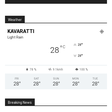
Weather
KAVARATTI
Light Rain
°
28
°
C
28
°
28
78 %
9.1kmh
100 %
FRI
SAT
SUN
MON
TUE
28
°
28
°
28
°
28
°
28
°
Breaking News