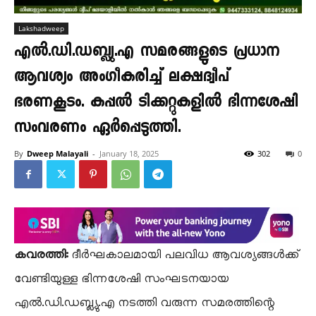
Lakshadweep
എൽ.ഡി.ഡബ്ല്യു.എ സമരങ്ങളുടെ പ്രധാന
ആവശ്യം അംഗീകരിച്ച് ലക്ഷദ്വീപ്
ഭരണകൂടം. കപ്പൽ ടിക്കറ്റുകളിൽ ഭിന്നശേഷി
സംവരണം ഏർപ്പെടുത്തി.
By
Dweep Malayali
-
January 18, 2025
302
0
കവരത്തി:
ദീർഘകാലമായി പലവിധ ആവശ്യങ്ങൾക്ക്
വേണ്ടിയുള്ള ഭിന്നശേഷി സംഘടനയായ
എൽ.ഡി.ഡബ്ല്യു.എ നടത്തി വരുന്ന സമരത്തിന്റെ