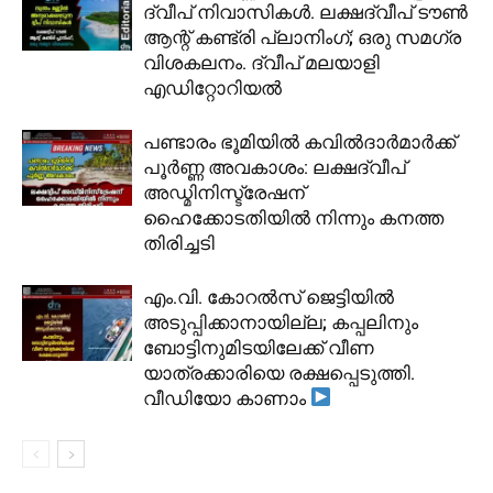
ദ്വീപ് നിവാസികൾ. ലക്ഷദ്വീപ് ടൗൺ
ആന്റ് കണ്ട്രി പ്ലാനിംഗ്; ഒരു സമഗ്ര
വിശകലനം. ദ്വീപ് മലയാളി
എഡിറ്റോറിയൽ
പണ്ടാരം ഭൂമിയിൽ കവിൽദാർമാർക്ക്
പൂർണ്ണ അവകാശം: ലക്ഷദ്വീപ്
അഡ്മിനിസ്ട്രേഷന്
ഹൈക്കോടതിയിൽ നിന്നും കനത്ത
തിരിച്ചടി
​എം.വി. കോറൽസ് ജെട്ടിയിൽ
അടുപ്പിക്കാനായില്ല; കപ്പലിനും
ബോട്ടിനുമിടയിലേക്ക് വീണ
യാത്രക്കാരിയെ രക്ഷപ്പെടുത്തി.
വീഡിയോ കാണാം