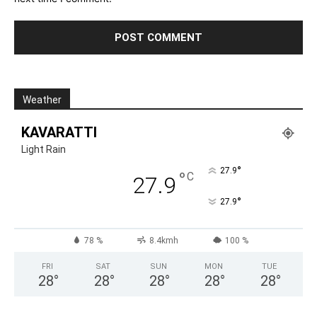
Weather
KAVARATTI
Light Rain
°
27.9
°
C
27.9
°
27.9
78 %
8.4kmh
100 %
FRI
SAT
SUN
MON
TUE
28
°
28
°
28
°
28
°
28
°