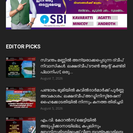
EDITOR PICKS
സ്വന്തം മണ്ണിൽ അന്യരാക്കപ്പെടുന്ന ദ്വീപ്
നിവാസികൾ. ലക്ഷദ്വീപ് ടൗൺ ആന്റ് കണ്ട്രി
പ്ലാനിംഗ്; ഒരു...
August 7, 2026
പണ്ടാരം ഭൂമിയിൽ കവിൽദാർമാർക്ക് പൂർണ്ണ
അവകാശം: ലക്ഷദ്വീപ് അഡ്മിനിസ്ട്രേഷന്
ഹൈക്കോടതിയിൽ നിന്നും കനത്ത തിരിച്ചടി
August 5, 2026
​എം.വി. കോറൽസ് ജെട്ടിയിൽ
അടുപ്പിക്കാനായില്ല; കപ്പലിനും
ബോട്ടിനുമിടയിലേക്ക് വീണ യാത്രക്കാരിയെ