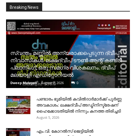
Breaking News
സ്വന്തം മണ്ണിൽ അന്യരാക്കപ്പെടുന്ന ദ്വീപ്
നിവാസികൾ. ലക്ഷദ്വീപ് ടൗൺ ആന്റ് കണ്ട്രി
പ്ലാനിംഗ്; ഒരു സമഗ്ര വിശകലനം. ദ്വീപ്
മലയാളി എഡിറ്റോറിയൽ
Dweep Malayali
-
August 7, 2026
0
പണ്ടാരം ഭൂമിയിൽ കവിൽദാർമാർക്ക് പൂർണ്ണ
അവകാശം: ലക്ഷദ്വീപ് അഡ്മിനിസ്ട്രേഷന്
ഹൈക്കോടതിയിൽ നിന്നും കനത്ത തിരിച്ചടി
August 5, 2026
​എം.വി. കോറൽസ് ജെട്ടിയിൽ