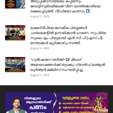
അടുപ്പിക്കാനായില്ല; കപ്പലിനും
ബോട്ടിനുമിടയിലേക്ക് വീണ യാത്രക്കാരിയെ
രക്ഷപ്പെടുത്തി. വീഡിയോ കാണാം
August 5, 2026
ലക്ഷദ്വീപിലെ ജനകീയ പ്രശ്നങ്ങൾ
പാർലമെന്റിൽ ഉന്നയിക്കാൻ ധാരണ: സുപ്രിയ
സുലെ എം.പിയുമായി എൻ.സി.പി (എസ്.പി)
നേതാക്കൾ കൂടിക്കാഴ്ച നടത്തി
August 4, 2026
‘ഗുൽഷാനേ റബീഅ്–26’ മീലാദ്
ആഘോഷങ്ങൾക്ക് തുടക്കം; ഗ്രാൻഡ് ഖത്മുൽ
ഖുർആൻ മജ്‌ലിസ് സംഘടിപ്പിച്ചു
August 4, 2026