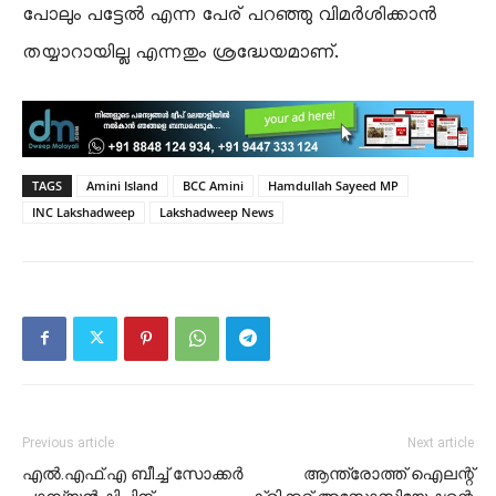
പോലും പട്ടേൽ എന്ന പേര് പറഞ്ഞു വിമർശിക്കാൻ
തയ്യാറായില്ല എന്നതും ശ്രദ്ധേയമാണ്.
TAGS
Amini Island
BCC Amini
Hamdullah Sayeed MP
INC Lakshadweep
Lakshadweep News
Previous article
Next article
എൽ.എഫ്.എ ബീച്ച് സോക്കർ
ആന്ത്രോത്ത് ഐലന്റ്