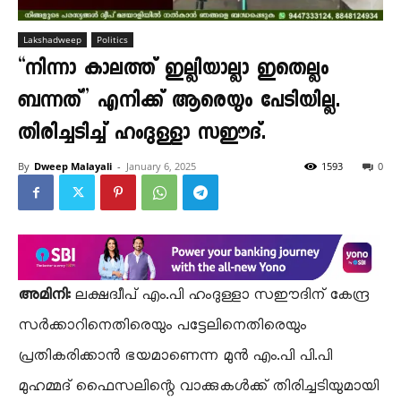
Lakshadweep
Politics
“നിന്നാ കാലത്ത് ഇല്ലിയാല്ലാ ഇതെല്ലം
ബന്നത്” എനിക്ക് ആരെയും പേടിയില്ല.
തിരിച്ചടിച്ച് ഹംദുള്ളാ സഈദ്.
By
Dweep Malayali
-
January 6, 2025
1593
0
അമിനി:
ലക്ഷദ്വീപ് എം.പി ഹംദുള്ളാ സഈദിന് കേന്ദ്ര
സർക്കാറിനെതിരെയും പട്ടേലിനെതിരെയും
പ്രതികരിക്കാൻ ഭയമാണെന്ന മുൻ എം.പി പി.പി
മുഹമ്മദ് ഫൈസലിന്റെ വാക്കുകൾക്ക് തിരിച്ചടിയുമായി