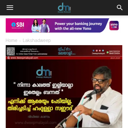
Home
Lakshadweep