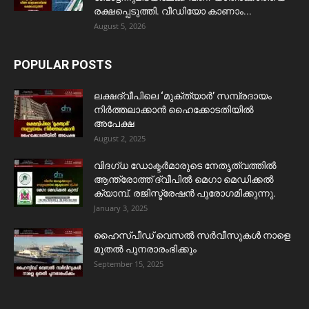
രക്ഷപ്പെടുത്തി. വീഡിയോ കാണാം...
August 5, 2026
POPULAR POSTS
ലക്ഷദ്വീപിലെ ‘മുക്ത്യാർ’ സമ്പ്രദായം
നിർത്തലാക്കാൻ ഹൈക്കോടതിയിൽ
അപേക്ഷ
August 2, 2025
വിദഗ്ധ ഡോക്ടർമാരുടെ നേതൃത്വത്തിൽ
ആന്ത്രോത്ത് ദ്വീപിൽ മെഗാ മെഡിക്കൽ
ക്യാമ്പ്. രജിസ്ട്രേഷൻ പുരോഗമിക്കുന്നു.
January 3, 2025
ഹൈസ്പീഡ് വെസൽ സർവീസുകൾ നാളെ
മുതൽ പുനരാരംഭിക്കും
September 15, 2025