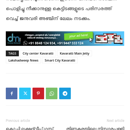
പൊളിച്ചു നീക്കാനുള്ള കെട്ടിടങ്ങളുടെ പരിസരത്ത്
വെച്ച് ജനുവരി അഞ്ചിന് ലേലം നടക്കും.
TAGS
City center Kavaratti
Kavaratti Main Jetty
Lakshadweep News
Smart City Kavaratti
Previous article
Next article
കൊച്ചി ലക്ഷദ്വീപ് ഗസ്റ്റ്
തിണ്ണകരയിലെ നിസ്കാരപള്ളി