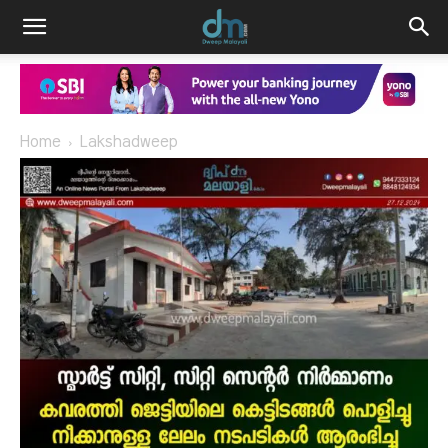
Home
Lakshadweep