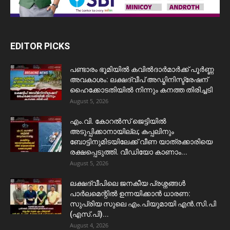
EDITOR PICKS
പണ്ടാരം ഭൂമിയിൽ കവിൽദാർമാർക്ക് പൂർണ്ണ
അവകാശം: ലക്ഷദ്വീപ് അഡ്മിനിസ്ട്രേഷന്
ഹൈക്കോടതിയിൽ നിന്നും കനത്ത തിരിച്ചടി
August 5, 2026
​എം.വി. കോറൽസ് ജെട്ടിയിൽ
അടുപ്പിക്കാനായില്ല; കപ്പലിനും
ബോട്ടിനുമിടയിലേക്ക് വീണ യാത്രക്കാരിയെ
രക്ഷപ്പെടുത്തി. വീഡിയോ കാണാം...
August 5, 2026
ലക്ഷദ്വീപിലെ ജനകീയ പ്രശ്നങ്ങൾ
പാർലമെന്റിൽ ഉന്നയിക്കാൻ ധാരണ:
സുപ്രിയ സുലെ എം.പിയുമായി എൻ.സി.പി
(എസ്.പി)...
August 4, 2026