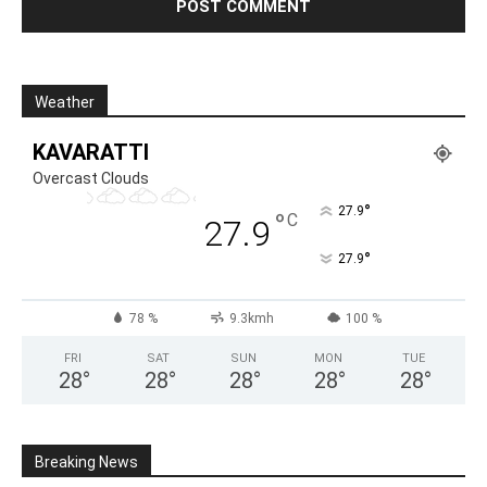
Weather
KAVARATTI
Overcast Clouds
°
27.9
°
C
27.9
°
27.9
78 %
9.3kmh
100 %
FRI
SAT
SUN
MON
TUE
28
°
28
°
28
°
28
°
28
°
Breaking News