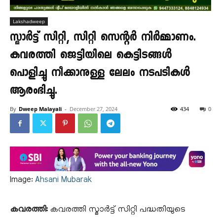
Lakshadweep
സ്മാർട്ട് സിറ്റി, സിറ്റി സെന്റർ നിർമ്മാണം.
കവരത്തി ജെട്ടിയിലെ കെട്ടിടങ്ങൾ
പൊളിച്ചു നീക്കാനുള്ള ലേലം നടപടികൾ
ആരംഭിച്ചു.
By
Dweep Malayali
-
December 27, 2024
434
0
Image:
Ahsani Mubarak
കവരത്തി:
കവരത്തി സ്മാർട്ട് സിറ്റി പദ്ധതിയുടെ