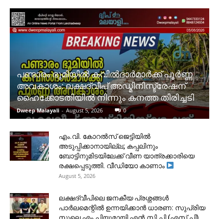
പണ്ടാരം ഭൂമിയിൽ കവിൽദാർമാർക്ക് പൂർണ്ണ
അവകാശം: ലക്ഷദ്വീപ് അഡ്മിനിസ്ട്രേഷന്
ഹൈക്കോടതിയിൽ നിന്നും കനത്ത തിരിച്ചടി
Dweep Malayali
-
August 5, 2026
0
​എം.വി. കോറൽസ് ജെട്ടിയിൽ
അടുപ്പിക്കാനായില്ല; കപ്പലിനും
ബോട്ടിനുമിടയിലേക്ക് വീണ യാത്രക്കാരിയെ
രക്ഷപ്പെടുത്തി. വീഡിയോ കാണാം
August 5, 2026
ലക്ഷദ്വീപിലെ ജനകീയ പ്രശ്നങ്ങൾ
പാർലമെന്റിൽ ഉന്നയിക്കാൻ ധാരണ: സുപ്രിയ
സുലെ എം.പിയുമായി എൻ.സി.പി (എസ്.പി)