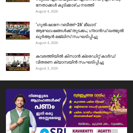
നേതാക്കൾ കൂടിക്കാഴ്ച നടത്തി
August 4, 2026
‘ഗുൽഷാനേ റബീഅ്–26’ മീലാദ്
ആഘോഷങ്ങൾക്ക് തുടക്കം; ഗ്രാൻഡ് ഖത്മുൽ
ഖുർആൻ മജ്‌ലിസ് സംഘടിപ്പിച്ചു
August 4, 2026
കവരത്തിയിൽ കിസാൻ ക്രെഡിറ്റ് കാർഡ്
വിതരണ ക്യാമ്പയിൻ സംഘടിപ്പിച്ചു
August 3, 2026