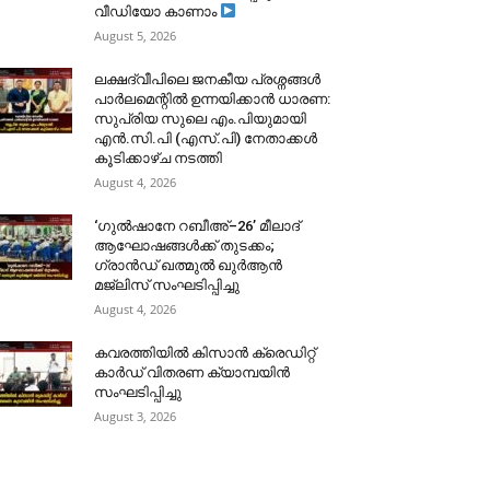
വീഡിയോ കാണാം
August 5, 2026
ലക്ഷദ്വീപിലെ ജനകീയ പ്രശ്നങ്ങൾ
പാർലമെന്റിൽ ഉന്നയിക്കാൻ ധാരണ:
സുപ്രിയ സുലെ എം.പിയുമായി
എൻ.സി.പി (എസ്.പി) നേതാക്കൾ
കൂടിക്കാഴ്ച നടത്തി
August 4, 2026
‘ഗുൽഷാനേ റബീഅ്–26’ മീലാദ്
ആഘോഷങ്ങൾക്ക് തുടക്കം;
ഗ്രാൻഡ് ഖത്മുൽ ഖുർആൻ
മജ്‌ലിസ് സംഘടിപ്പിച്ചു
August 4, 2026
കവരത്തിയിൽ കിസാൻ ക്രെഡിറ്റ്
കാർഡ് വിതരണ ക്യാമ്പയിൻ
സംഘടിപ്പിച്ചു
August 3, 2026