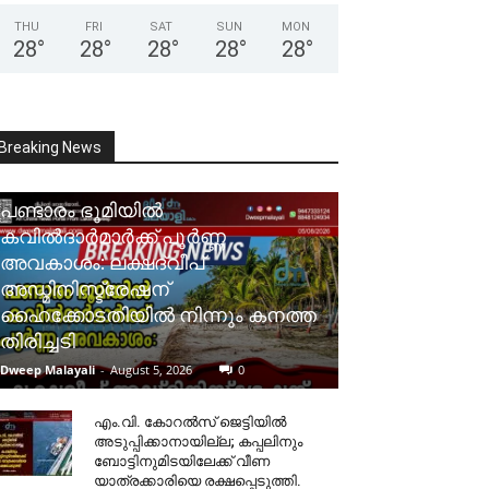
THU
FRI
SAT
SUN
MON
28
°
28
°
28
°
28
°
28
°
Breaking News
പണ്ടാരം ഭൂമിയിൽ
കവിൽദാർമാർക്ക് പൂർണ്ണ
അവകാശം: ലക്ഷദ്വീപ്
അഡ്മിനിസ്ട്രേഷന്
ഹൈക്കോടതിയിൽ നിന്നും കനത്ത
തിരിച്ചടി
Dweep Malayali
-
August 5, 2026
0
​എം.വി. കോറൽസ് ജെട്ടിയിൽ
അടുപ്പിക്കാനായില്ല; കപ്പലിനും
ബോട്ടിനുമിടയിലേക്ക് വീണ
യാത്രക്കാരിയെ രക്ഷപ്പെടുത്തി.