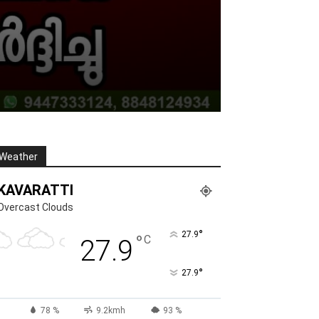
Weather
KAVARATTI
Overcast Clouds
°
27.9
°
C
27.9
°
27.9
78 %
9.2kmh
93 %