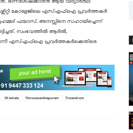
റത്. ഭിന്നശേഷിക്കാരൻ ആയ വിദ്യാർത്ഥി
ിവേഴ്സിറ്റി കോളേജിലെ എസ്എഫ്ഐ പ്രവർത്തകർ
ണ് മുഹമ്മദ് ഫയാസ്. അനസ്സിനെ സഹായിച്ചെന്ന്
ദിച്ചത്. സംഭവത്തിൽ ആദിൽ,
 എന്നീ എസ്എഫ്ഐ പ്രവർത്തകർക്കെതിരെ
Sfi kerala
Thiruvananthapuram
Trivandrum