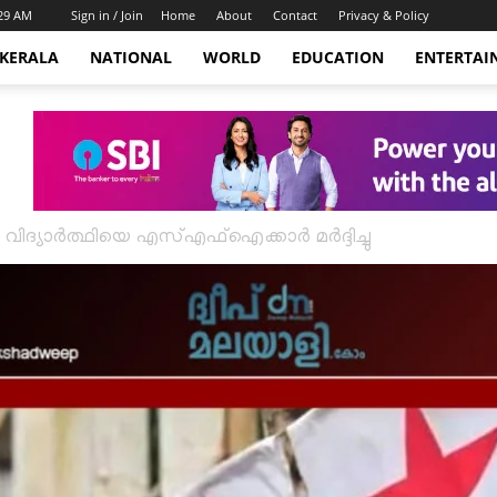
:29 AM
Sign in / Join
Home
About
Contact
Privacy & Policy
KERALA
NATIONAL
WORLD
EDUCATION
ENTERTAI
യ വിദ്യാർത്ഥിയെ എസ്എഫ്ഐക്കാർ മർദ്ദിച്ചു