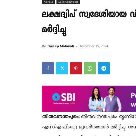
Kerala
Lakshadweep
ലക്ഷദ്വീപ് സ്വദേശിയായ
മർദ്ദിച്ചു
By
Dweep Malayali
-
December 15, 2024
തിരുവനന്തപുരം:
തിരുവനന്തപുരം യൂണിവേഴ
എസ്എഫ്ഐ പ്രവർത്തകർ മർദ്ദിച്ചു. ശന