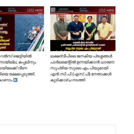
ോറൽസ് ജെട്ടിയിൽ
ലക്ഷദ്വീപിലെ ജനകീയ പ്രശ്നങ്ങൾ
ാനായില്ല; കപ്പലിനും
പാർലമെന്റിൽ ഉന്നയിക്കാൻ ധാരണ:
ടയിലേക്ക് വീണ
സുപ്രിയ സുലെ എം.പിയുമായി
ിയെ രക്ഷപ്പെടുത്തി.
എൻ.സി.പി (എസ്.പി) നേതാക്കൾ
കാണാം
കൂടിക്കാഴ്ച നടത്തി