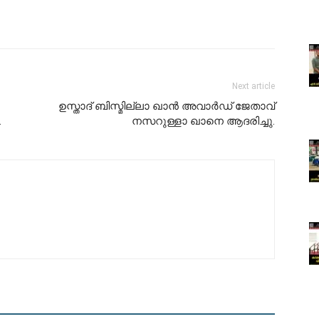
Next article
ഉസ്താദ് ബിസ്മില്ലാ ഖാൻ അവാർഡ് ജേതാവ്
.
നസറുള്ളാ ഖാനെ ആദരിച്ചു.