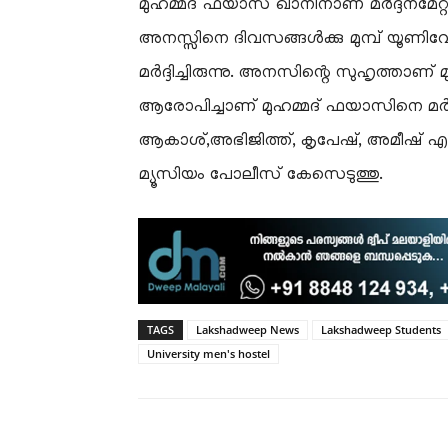
മുഹമ്മദ് ഫയാസ് ഖാനിനാണ് മർദ്ദനമേറ്
അനസ്സിനെ ദിവസങ്ങൾക്കു മുമ്പ് യൂണ
മർദ്ദിച്ചിരുന്നു. അനസിന്റെ സുഹൃത്താ
ആരോപിച്ചാണ് മുഹമ്മദ് ഫയാസിനെ മർദ്
ആകാശ്,അഭിജിത്ത്, കൃപേഷ്, അമീഷ്
മ്യൂസിയം പോലീസ് കേസെടുത്തു.
TAGS
Lakshadweep News
Lakshadweep Students
University men's hostel