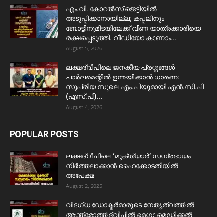
​എം.വി. കോറൽസ് ജെട്ടിയിൽ
അടുപ്പിക്കാനായില്ല; കപ്പലിനും
ബോട്ടിനുമിടയിലേക്ക് വീണ യാത്രക്കാരിയെ
രക്ഷപ്പെടുത്തി. വീഡിയോ കാണാം...
August 5, 2026
ലക്ഷദ്വീപിലെ ജനകീയ പ്രശ്നങ്ങൾ
പാർലമെന്റിൽ ഉന്നയിക്കാൻ ധാരണ:
സുപ്രിയ സുലെ എം.പിയുമായി എൻ.സി.പി
(എസ്.പി)...
August 4, 2026
POPULAR POSTS
ലക്ഷദ്വീപിലെ ‘മുക്ത്യാർ’ സമ്പ്രദായം
നിർത്തലാക്കാൻ ഹൈക്കോടതിയിൽ
അപേക്ഷ
August 2, 2025
വിദഗ്ധ ഡോക്ടർമാരുടെ നേതൃത്വത്തിൽ
ആന്ത്രോത്ത് ദ്വീപിൽ മെഗാ മെഡിക്കൽ