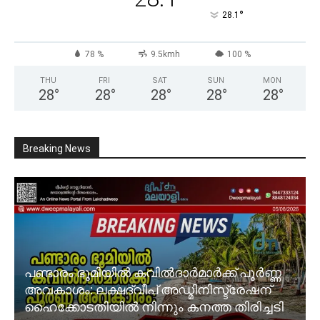
°
28.1
78 %
9.5kmh
100 %
THU
FRI
SAT
SUN
MON
28
°
28
°
28
°
28
°
28
°
Breaking News
പണ്ടാരം ഭൂമിയിൽ കവിൽദാർമാർക്ക് പൂർണ്ണ
അവകാശം: ലക്ഷദ്വീപ് അഡ്മിനിസ്ട്രേഷന്
ഹൈക്കോടതിയിൽ നിന്നും കനത്ത തിരിച്ചടി