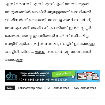
എസ്.വൈ.സ്, എസ്.എസ്.എഫ് നേതാക്കളുടെ
നേതൃത്വത്തിൽ മെഷീൻ ആന്ത്രോത്ത് മെഡിക്കൽ
ഓഫിസർക്ക് കൈമാറി. ഡോ. മുഹമ്മദ് സാലിഹ്,
ഡോ മുഹമ്മദ് അഷ്റഫ്, ഹെൽത്ത് ഇൻസ്പെക്ടർ
കോമലം അബ്ദു തുടങ്ങിയവർ ചേർന്ന് സ്വീകരിച്ചു.
സയ്യിദ് ബുർഹാനുദ്ദീൻ സഅദി, സയ്യിദ് ഉബൈദുള്ള
ഫാളിലി, ഹിദായത്തുള്ള സഖാഫി, മറ്റു നേതാക്കൾ
പങ്കെടുത്തു.
TAGS
Lakshadweep News
SSF Lakshadweep
SYS Lakshadweep