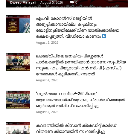
Dweep Malayali
-
August 5, 2026
0
​എം.വി. കോറൽസ് ജെട്ടിയിൽ
അടുപ്പിക്കാനായില്ല; കപ്പലിനും
ബോട്ടിനുമിടയിലേക്ക് വീണ യാത്രക്കാരിയെ
രക്ഷപ്പെടുത്തി. വീഡിയോ കാണാം
August 5, 2026
ലക്ഷദ്വീപിലെ ജനകീയ പ്രശ്നങ്ങൾ
പാർലമെന്റിൽ ഉന്നയിക്കാൻ ധാരണ: സുപ്രിയ
സുലെ എം.പിയുമായി എൻ.സി.പി (എസ്.പി)
നേതാക്കൾ കൂടിക്കാഴ്ച നടത്തി
August 4, 2026
‘ഗുൽഷാനേ റബീഅ്–26’ മീലാദ്
ആഘോഷങ്ങൾക്ക് തുടക്കം; ഗ്രാൻഡ് ഖത്മുൽ
ഖുർആൻ മജ്‌ലിസ് സംഘടിപ്പിച്ചു
August 4, 2026
കവരത്തിയിൽ കിസാൻ ക്രെഡിറ്റ് കാർഡ്
വിതരണ ക്യാമ്പയിൻ സംഘടിപ്പിച്ചു