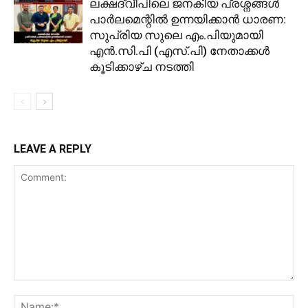
ലക്ഷദ്വീപിലെ ജനകീയ പ്രശ്നങ്ങൾ
പാർലമെന്റിൽ ഉന്നയിക്കാൻ ധാരണ:
സുപ്രിയ സുലെ എം.പിയുമായി
എൻ.സി.പി (എസ്.പി) നേതാക്കൾ
കൂടിക്കാഴ്ച നടത്തി
LEAVE A REPLY