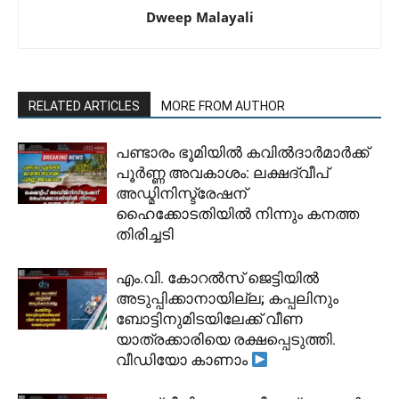
Dweep Malayali
RELATED ARTICLES
MORE FROM AUTHOR
പണ്ടാരം ഭൂമിയിൽ കവിൽദാർമാർക്ക്
പൂർണ്ണ അവകാശം: ലക്ഷദ്വീപ്
അഡ്മിനിസ്ട്രേഷന്
ഹൈക്കോടതിയിൽ നിന്നും കനത്ത
തിരിച്ചടി
​എം.വി. കോറൽസ് ജെട്ടിയിൽ
അടുപ്പിക്കാനായില്ല; കപ്പലിനും
ബോട്ടിനുമിടയിലേക്ക് വീണ
യാത്രക്കാരിയെ രക്ഷപ്പെടുത്തി.
വീഡിയോ കാണാം