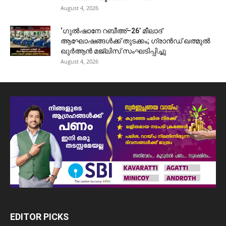
August 4, 2026
‘ഗുൽഷാനേ റബീഅ്–26’ മീലാദ്
ആഘോഷങ്ങൾക്ക് തുടക്കം; ഗ്രാൻഡ് ഖത്മുൽ
ഖുർആൻ മജ്‌ലിസ് സംഘടിപ്പിച്ചു
August 4, 2026
EDITOR PICKS