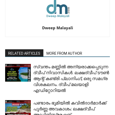
Dweep Malayali
RELATED ARTICLES
MORE FROM AUTHOR
സ്വന്തം മണ്ണിൽ അന്യരാക്കപ്പെടുന്ന
ദ്വീപ് നിവാസികൾ. ലക്ഷദ്വീപ് ടൗൺ
ആന്റ് കണ്ട്രി പ്ലാനിംഗ്; ഒരു സമഗ്ര
വിശകലനം. ദ്വീപ് മലയാളി
എഡിറ്റോറിയൽ
പണ്ടാരം ഭൂമിയിൽ കവിൽദാർമാർക്ക്
പൂർണ്ണ അവകാശം: ലക്ഷദ്വീപ്
അഡ്മിനിസ്ട്രേഷന്