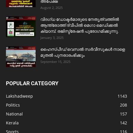
അപേക്ഷ
August 2, 2025
വിദഗ്ധ ഡോക്ടർമാരുടെ നേതൃത്വത്തിൽ
ആന്ത്രോത്ത് ദ്വീപിൽ മെഗാ മെഡിക്കൽ
ക്യാമ്പ്. രജിസ്ട്രേഷൻ പുരോഗമിക്കുന്നു.
January 3, 2025
ഹൈസ്പീഡ് വെസൽ സർവീസുകൾ നാളെ
മുതൽ പുനരാരംഭിക്കും
September 15, 2025
POPULAR CATEGORY
Lakshadweep
1143
Politics
208
National
157
Kerala
142
Sports
116