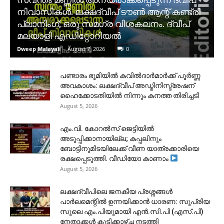
നിവാസികൾ. ലക്ഷദ്വീപ് ടൗൺ ആന്റ് കണ്ട്രി
പ്ലാനിംഗ്; ഒരു സമഗ്ര വിശകലനം. ദ്വീപ്
മലയാളി എഡിറ്റോറിയൽ
Dweep Malayali
-
August 7, 2026
0
പണ്ടാരം ഭൂമിയിൽ കവിൽദാർമാർക്ക് പൂർണ്ണ
അവകാശം: ലക്ഷദ്വീപ് അഡ്മിനിസ്ട്രേഷന്
ഹൈക്കോടതിയിൽ നിന്നും കനത്ത തിരിച്ചടി
August 5, 2026
​എം.വി. കോറൽസ് ജെട്ടിയിൽ
അടുപ്പിക്കാനായില്ല; കപ്പലിനും
ബോട്ടിനുമിടയിലേക്ക് വീണ യാത്രക്കാരിയെ
രക്ഷപ്പെടുത്തി. വീഡിയോ കാണാം
August 5, 2026
ലക്ഷദ്വീപിലെ ജനകീയ പ്രശ്നങ്ങൾ
പാർലമെന്റിൽ ഉന്നയിക്കാൻ ധാരണ: സുപ്രിയ
സുലെ എം.പിയുമായി എൻ.സി.പി (എസ്.പി)
നേതാക്കൾ കൂടിക്കാഴ്ച നടത്തി