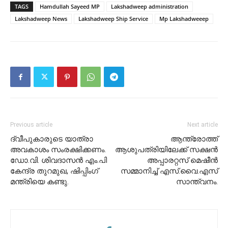
TAGS
Hamdullah Sayeed MP
Lakshadweep administration
Lakshadweep News
Lakshadweep Ship Service
Mp Lakshadweeep
Previous article
Next article
ദ്വീപുകാരുടെ യാത്രാ
ആന്ത്രോത്ത്
അവകാശം സംരക്ഷിക്കണം.
ആശുപത്രിയിലേക്ക് സക്ഷൻ
ഡോ.വി. ശിവദാസൻ എം.പി
അപ്പാരറ്റസ് മെഷീൻ
കേന്ദ്ര തുറമുഖ, ഷിപ്പിംഗ്
സമ്മാനിച്ച് എസ്.വൈ.എസ്
മന്ത്രിയെ കണ്ടു.
സാന്ത്വനം.