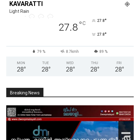
KAVARATTI
Light Rain
°
27.8
°
C
27.8
°
27.8
79 %
8.7kmh
89 %
MON
TUE
WED
THU
FRI
28
°
28
°
28
°
28
°
28
°
Breaking News
സ്വന്തം മണ്ണിൽ അന്യരാക്കപ്പെടുന്ന ദ്വീപ്