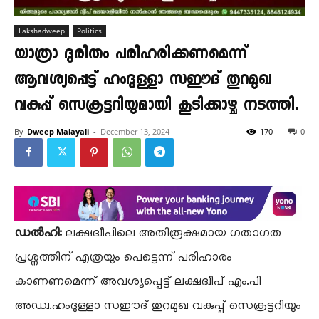
Lakshadweep
Politics
യാത്രാ ദുരിതം പരിഹരിക്കണമെന്ന്
ആവശ്യപ്പെട്ട് ഹംദുള്ളാ സഈദ് തുറമുഖ
വകുപ്പ് സെക്രട്ടറിയുമായി കൂടിക്കാഴ്ച നടത്തി.
By
Dweep Malayali
-
December 13, 2024
170
0
ഡൽഹി:
ലക്ഷദ്വീപിലെ അതിരൂക്ഷമായ ഗതാഗത
പ്രശ്നത്തിന് എത്രയും പെട്ടെന്ന് പരിഹാരം
കാണണമെന്ന് അവശ്യപ്പെട്ട് ലക്ഷദ്വീപ് എം.പി
അഡ്വ.ഹംദുള്ളാ സഈദ് തുറമുഖ വകുപ്പ് സെക്രട്ടറിയും