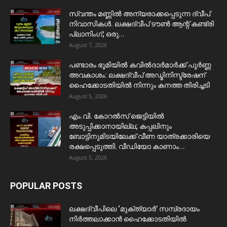
സ്വന്തം മണ്ണിൽ അന്യരാക്കപ്പെടുന്ന ദ്വീപ്
നിവാസികൾ. ലക്ഷദ്വീപ് ടൗൺ ആന്റ് കണ്ട്രി
പ്ലാനിംഗ്; ഒരു...
August 7, 2026
പണ്ടാരം ഭൂമിയിൽ കവിൽദാർമാർക്ക് പൂർണ്ണ
അവകാശം: ലക്ഷദ്വീപ് അഡ്മിനിസ്ട്രേഷന്
ഹൈക്കോടതിയിൽ നിന്നും കനത്ത തിരിച്ചടി
August 5, 2026
​എം.വി. കോറൽസ് ജെട്ടിയിൽ
അടുപ്പിക്കാനായില്ല; കപ്പലിനും
ബോട്ടിനുമിടയിലേക്ക് വീണ യാത്രക്കാരിയെ
രക്ഷപ്പെടുത്തി. വീഡിയോ കാണാം...
August 5, 2026
POPULAR POSTS
ലക്ഷദ്വീപിലെ ‘മുക്ത്യാർ’ സമ്പ്രദായം
നിർത്തലാക്കാൻ ഹൈക്കോടതിയിൽ