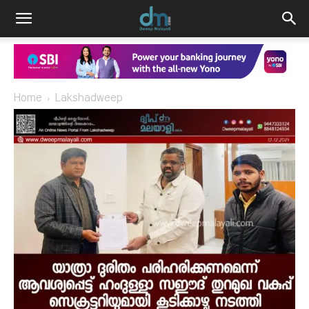
Home
Lakshadweep