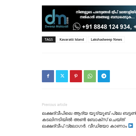
TAGS
Kavaratti Island
Lakshadweep News
Previous article
ലക്ഷദ്വീപിലെ ആദ്യ യൂട്യൂബ് പ്ലേ ബട്ടൺ
കടലിനടിയിൽ അൺ ബോക്സ് ചെയ്ത്
ലക്ഷദ്വീപ് വ്ലോഗർ. വീഡിയോ കാണാം