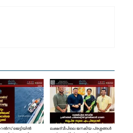
ോറൽസ് ജെട്ടിയിൽ
ലക്ഷദ്വീപിലെ ജനകീയ പ്രശ്നങ്ങൾ