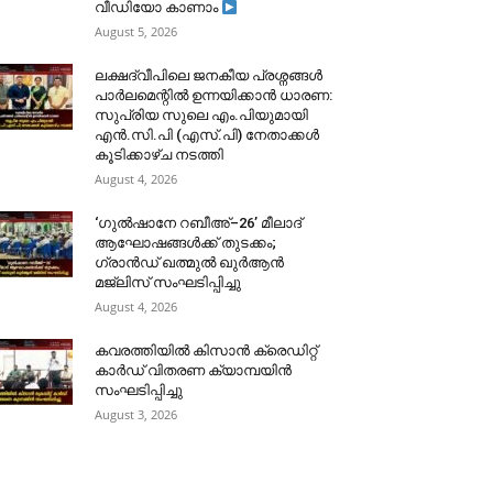
വീഡിയോ കാണാം
August 5, 2026
ലക്ഷദ്വീപിലെ ജനകീയ പ്രശ്നങ്ങൾ
പാർലമെന്റിൽ ഉന്നയിക്കാൻ ധാരണ:
സുപ്രിയ സുലെ എം.പിയുമായി
എൻ.സി.പി (എസ്.പി) നേതാക്കൾ
കൂടിക്കാഴ്ച നടത്തി
August 4, 2026
‘ഗുൽഷാനേ റബീഅ്–26’ മീലാദ്
ആഘോഷങ്ങൾക്ക് തുടക്കം;
ഗ്രാൻഡ് ഖത്മുൽ ഖുർആൻ
മജ്‌ലിസ് സംഘടിപ്പിച്ചു
August 4, 2026
കവരത്തിയിൽ കിസാൻ ക്രെഡിറ്റ്
കാർഡ് വിതരണ ക്യാമ്പയിൻ
സംഘടിപ്പിച്ചു
August 3, 2026