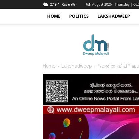
C
27.9
6th August 2026 - Thursday | 06
Kavaratti
HOME
POLITICS
LAKSHADWEEP
Dweep
Malayali
Home
Lakshadweep
“ഹരിത ദ്വീപ്” ലക