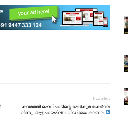
Next article
.
കവരത്തി ഹെലിപാടിന്റെ മേൽകൂര തകർന്നു
വീണു. ആളപായമില്ല. വീഡിയോ കാണാം