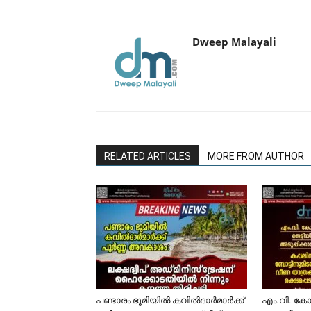
Dweep Malayali
RELATED ARTICLES
MORE FROM AUTHOR
പണ്ടാരം ഭൂമിയിൽ കവിൽദാർമാർക്ക്
​എം.വി. ക