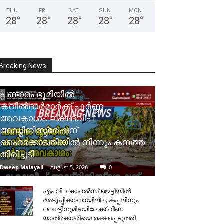
THU
FRI
SAT
SUN
MON
28
°
28
°
28
°
28
°
28
°
Breaking News
പണ്ടാരം ഭൂമിയിൽ
കവിൽദാർമാർക്ക് പൂർണ്ണ
അവകാശം: ലക്ഷദ്വീപ്
അഡ്മിനിസ്ട്രേഷന്
ഹൈക്കോടതിയിൽ നിന്നും കനത്ത
തിരിച്ചടി
Dweep Malayali
-
August 5, 2026
0
​എം.വി. കോറൽസ് ജെട്ടിയിൽ
അടുപ്പിക്കാനായില്ല; കപ്പലിനും
ബോട്ടിനുമിടയിലേക്ക് വീണ
യാത്രക്കാരിയെ രക്ഷപ്പെടുത്തി.