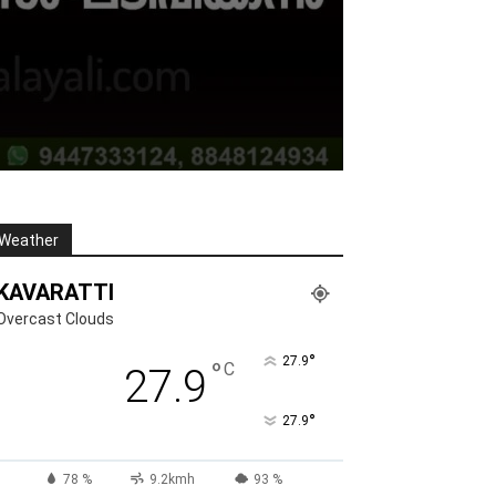
Weather
KAVARATTI
Overcast Clouds
°
27.9
°
C
27.9
°
27.9
78 %
9.2kmh
93 %