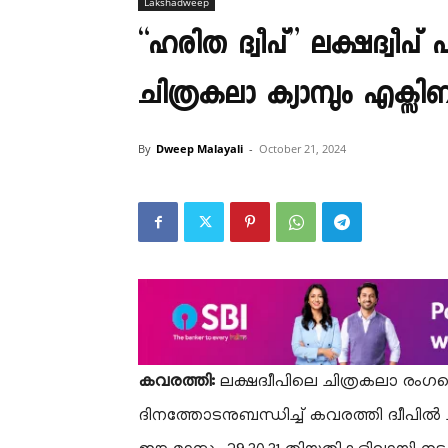
Lakshadweep
“ഹരിത ദ്വീപ്” ലക്ഷദ്വീപ്
ചിത്രകലാ ക്യാമ്പും എക്സിബ
By
Dweep Malayali
-
October 21, 2024
കവരത്തി:
ലക്ഷദ്വീപിലെ ചിത്രകലാ രംഗത്
ദിനത്തോടനുബന്ധിച്ച് കവരത്തി ദ്വീപിൽ ചി