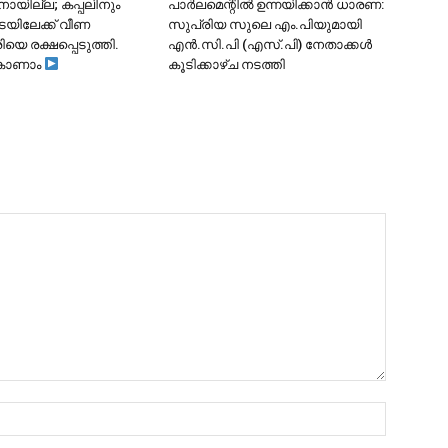
ാനായില്ല; കപ്പലിനും
പാർലമെന്റിൽ ഉന്നയിക്കാൻ ധാരണ:
ടയിലേക്ക് വീണ
സുപ്രിയ സുലെ എം.പിയുമായി
ിയെ രക്ഷപ്പെടുത്തി.
എൻ.സി.പി (എസ്.പി) നേതാക്കൾ
കാണാം
കൂടിക്കാഴ്ച നടത്തി