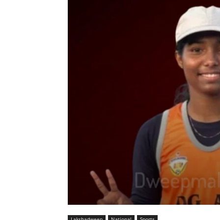
Lakshadweep
National
Sports