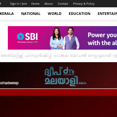
M
Sign in / Join
Home
About
Contact
Privacy & Policy
KERALA
NATIONAL
WORLD
EDUCATION
ENTERTAI
‌ലറ്റിക്സ് ചാമ്പ്യൻഷിപ്പ്; വെങ്കല മെഡൽ നേട്ടവുമായ