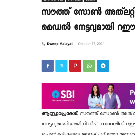
സൗത്ത് സോൺ അത്‌ലറ്റിക്
മെഡൽ നേട്ടവുമായി റ
By
Dweep Malayali
-
October 17, 2024
ആന്ധ്രാപ്രദേശ്:
സൗത്ത് സോൺ അത്‌ലറ്റി
നേട്ടവുമായി അമിനി ദ്വീപ് സ്വദേശിനി
പെൺകുട്ടികളുടെ ജാവലിംഗ് ത്രോ മത്