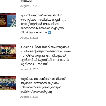
തിരിച്ചടി
August 5, 2026
​എം.വി. കോറൽസ് ജെട്ടിയിൽ
അടുപ്പിക്കാനായില്ല; കപ്പലിനും
ബോട്ടിനുമിടയിലേക്ക് വീണ
യാത്രക്കാരിയെ രക്ഷപ്പെടുത്തി.
വീഡിയോ കാണാം
August 5, 2026
ലക്ഷദ്വീപിലെ ജനകീയ പ്രശ്നങ്ങൾ
പാർലമെന്റിൽ ഉന്നയിക്കാൻ ധാരണ:
സുപ്രിയ സുലെ എം.പിയുമായി
എൻ.സി.പി (എസ്.പി) നേതാക്കൾ
കൂടിക്കാഴ്ച നടത്തി
August 4, 2026
‘ഗുൽഷാനേ റബീഅ്–26’ മീലാദ്
ആഘോഷങ്ങൾക്ക് തുടക്കം;
ഗ്രാൻഡ് ഖത്മുൽ ഖുർആൻ
മജ്‌ലിസ് സംഘടിപ്പിച്ചു
August 4, 2026