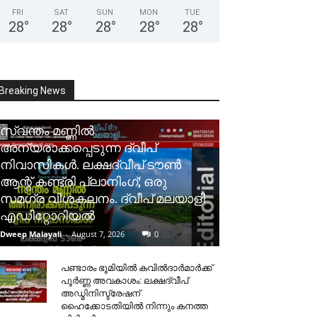
FRI
SAT
SUN
MON
TUE
28
°
28
°
28
°
28
°
28
°
Breaking News
സ്വന്തം മണ്ണിൽ
അന്യരാക്കപ്പെടുന്ന ദ്വീപ്
നിവാസികൾ. ലക്ഷദ്വീപ് ടൗൺ
ആന്റ് കണ്ട്രി പ്ലാനിംഗ്; ഒരു
സമഗ്ര വിശകലനം. ദ്വീപ് മലയാളി
എഡിറ്റോറിയൽ
Dweep Malayali
-
August 7, 2026
0
പണ്ടാരം ഭൂമിയിൽ കവിൽദാർമാർക്ക്
പൂർണ്ണ അവകാശം: ലക്ഷദ്വീപ്
അഡ്മിനിസ്ട്രേഷന്
ഹൈക്കോടതിയിൽ നിന്നും കനത്ത