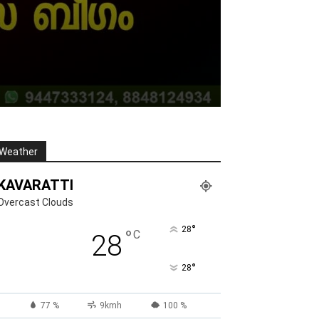
Weather
KAVARATTI
Overcast Clouds
°
28
°
C
28
°
28
77 %
9kmh
100 %