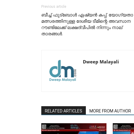
Previous article
ബീച്ച് ഫുട്ബോൾ ഏഷ്യൻ കപ്പ്. യോഗ്യതാ
മത്സരത്തിനുള്ള ദേശീയ ടീമിന്റെ അവസാന
റൗണ്ടിലേക്ക് ലക്ഷദ്വീപിൽ നിന്നും നാല്
താരങ്ങൾ.
Dweep Malayali
RELATED ARTICLES
MORE FROM AUTHOR