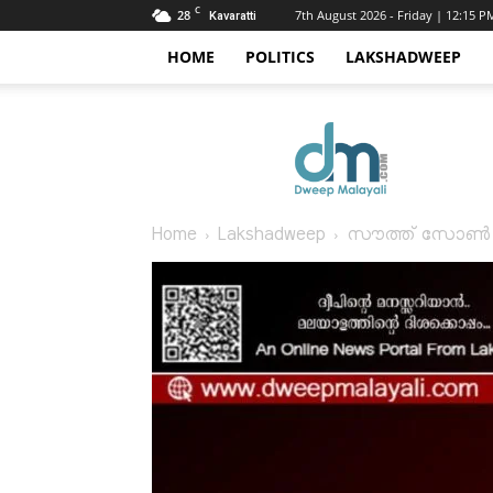
C
28
7th August 2026 - Friday | 12:15 P
Kavaratti
HOME
POLITICS
LAKSHADWEEP
Dweep
Malayali
Home
Lakshadweep
സൗത്ത് സോൺ അത്