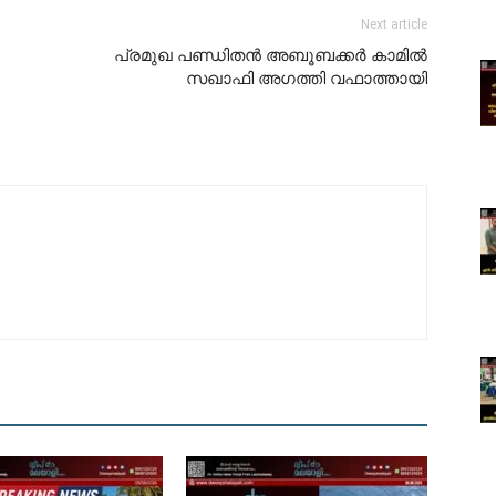
Next article
പ്രമുഖ പണ്ഡിതൻ അബൂബക്കർ കാമിൽ
സഖാഫി അഗത്തി വഫാത്തായി