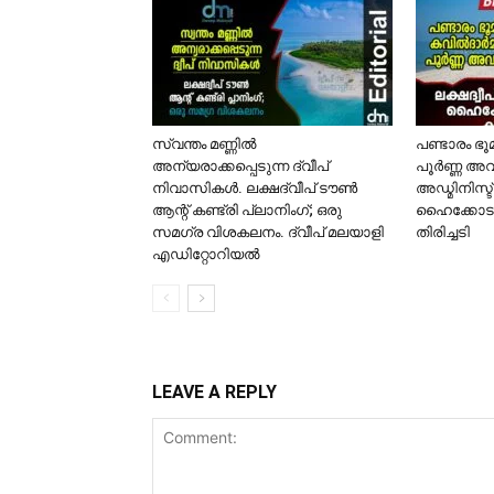
സ്വന്തം മണ്ണിൽ
പണ്ടാരം ഭ
അന്യരാക്കപ്പെടുന്ന ദ്വീപ്
പൂർണ്ണ അവ
നിവാസികൾ. ലക്ഷദ്വീപ് ടൗൺ
അഡ്മിനിസ്ട
ആന്റ് കണ്ട്രി പ്ലാനിംഗ്; ഒരു
ഹൈക്കോടത
സമഗ്ര വിശകലനം. ദ്വീപ് മലയാളി
തിരിച്ചടി
എഡിറ്റോറിയൽ
LEAVE A REPLY