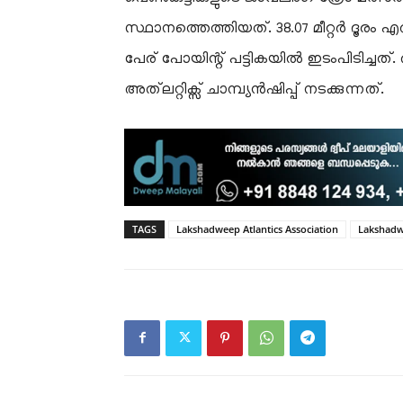
സ്ഥാനത്തെത്തിയത്. 38.07 മീറ്റർ ദൂരം എറ
പേര് പോയിന്റ് പട്ടികയിൽ ഇടംപിടിച്ച
അത്‌ലറ്റിക്സ് ചാമ്പ്യൻഷിപ്പ് നടക്കുന്നത്.
TAGS
Lakshadweep Atlantics Association
Lakshad