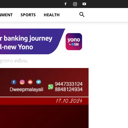
NMENT
SPORTS
HEALTH
ി റഈസ ബീഗം.