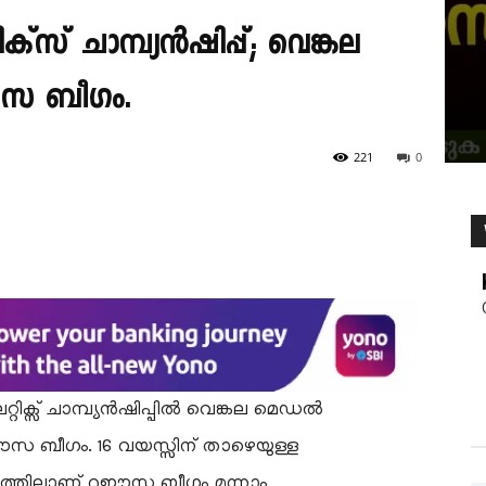
സ് ചാമ്പ്യൻഷിപ്പ്; വെങ്കല
ഈസ ബീഗം.
221
0
ക്സ് ചാമ്പ്യൻഷിപ്പിൽ വെങ്കല മെഡൽ
 റഈസ ബീഗം. 16 വയസ്സിന് താഴെയുള്ള
സരത്തിലാണ് റഈസ ബീഗം മൂന്നാം