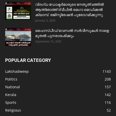
വിദഗ്ധ ഡോക്ടർമാരുടെ നേതൃത്വത്തിൽ
ആന്ത്രോത്ത് ദ്വീപിൽ മെഗാ മെഡിക്കൽ
ക്യാമ്പ്. രജിസ്ട്രേഷൻ പുരോഗമിക്കുന്നു.
January 3, 2025
ഹൈസ്പീഡ് വെസൽ സർവീസുകൾ നാളെ
മുതൽ പുനരാരംഭിക്കും
September 15, 2025
POPULAR CATEGORY
Lakshadweep
1143
Politics
208
National
157
Kerala
142
Sports
116
Religious
52