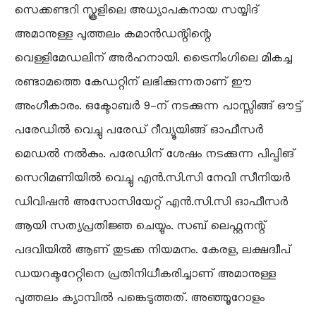
സെക്കണ്ടറി സ്കൂളിലെ അധ്യാപകനായ സയ്യിദ്
അമാനുള്ള പുത്തലം കമാൻഡന്റിന്റെ
വെള്ളിമേഡലിന് അർഹനായി. ട്രൈനിംഗിലെ മികച്ച
രണ്ടാമത്തെ കേഡറ്റിന് ലഭിക്കുന്നതാണ് ഈ
അംഗീകാരം. ഒക്ടോബർ 9-ന് നടക്കുന്ന പാസ്സിങ്ങ് ഔട്ട്
പരേഡിൽ വെച്ചു പരേഡ് റീവ്യൂയിങ്ങ് ഓഫീസർ
മെഡൽ നൽകും. പരേഡിന് ശേഷം നടക്കുന്ന പിപ്പിങ്
സെറിമണിയിൽ വെച്ചു എൻ.സി.സി നേവി സീനിയർ
ഡിവിഷൻ അസോസിയേറ്റ് എൻ.സി.സി ഓഫീസർ
ആയി സത്യപ്രതിജ്ഞ ചെയ്യും. സബ് ലെഫ്റ്റനന്റ്
പദവിയിൽ ആണ് തുടക്ക നിയമനം. കേരള, ലക്ഷദ്വീപ്
ഡയറക്ടറേറ്റിനെ പ്രതിനിധീകരിച്ചാണ് അമാനുള്ള
പുത്തലം ക്യാമ്പിൽ പങ്കെടുത്തത്. അഞ്ഞൂറോളം