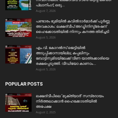
പ്ലാനിംഗ്; ഒരു...
August 7, 2026
പണ്ടാരം ഭൂമിയിൽ കവിൽദാർമാർക്ക് പൂർണ്ണ
അവകാശം: ലക്ഷദ്വീപ് അഡ്മിനിസ്ട്രേഷന്
ഹൈക്കോടതിയിൽ നിന്നും കനത്ത തിരിച്ചടി
August 5, 2026
​എം.വി. കോറൽസ് ജെട്ടിയിൽ
അടുപ്പിക്കാനായില്ല; കപ്പലിനും
ബോട്ടിനുമിടയിലേക്ക് വീണ യാത്രക്കാരിയെ
രക്ഷപ്പെടുത്തി. വീഡിയോ കാണാം...
August 5, 2026
POPULAR POSTS
ലക്ഷദ്വീപിലെ ‘മുക്ത്യാർ’ സമ്പ്രദായം
നിർത്തലാക്കാൻ ഹൈക്കോടതിയിൽ
അപേക്ഷ
August 2, 2025