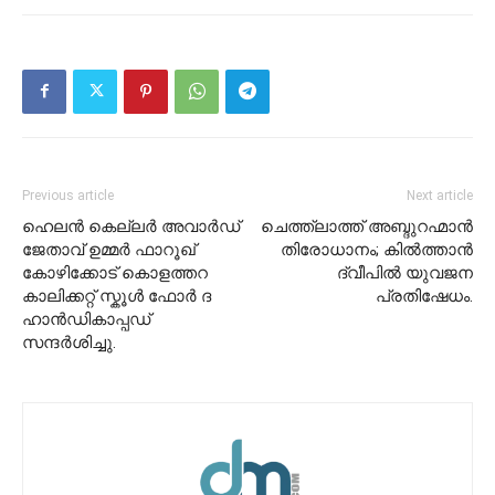
Previous article
Next article
ഹെലൻ കെല്ലർ അവാർഡ്
ചെത്ത്ലാത്ത് അബ്ദുറഹ്മാൻ
ജേതാവ് ഉമ്മർ ഫാറൂഖ്
തിരോധാനം; കിൽത്താൻ
കോഴിക്കോട് കൊളത്തറ
ദ്വീപിൽ യുവജന
കാലിക്കറ്റ് സ്കൂൾ ഫോർ ദ
പ്രതിഷേധം.
ഹാൻഡികാപ്പഡ്
സന്ദർശിച്ചു.