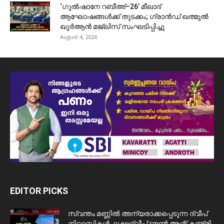
‘ഗുൽഷാനേ റബീഅ്–26’ മീലാദ്
ആഘോഷങ്ങൾക്ക് തുടക്കം; ഗ്രാൻഡ് ഖത്മുൽ
ഖുർആൻ മജ്‌ലിസ് സംഘടിപ്പിച്ചു
August 4, 2026
EDITOR PICKS
സ്വന്തം മണ്ണിൽ അന്യരാക്കപ്പെടുന്ന ദ്വീപ്
നിവാസികൾ. ലക്ഷദ്വീപ് ടൗൺ ആന്റ് കണ്ട്രി