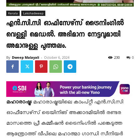
Kerala
Lakshadweep
എൻ.സി.സി ഓഫീസേഴ്സ് ട്രൈനിംഗിൽ
വെള്ളി മെഡൽ. അഭിമാന നേട്ടവുമായി
അമാനുള്ള പുത്തലം.
By
Dweep Malayali
-
October 6, 2024
230
0
മഹാരാഷ്ട്ര:
മഹാരാഷ്ട്രയിലെ കാംപ്റ്റീ എൻ.സി.സി
ഓഫീസേഴ്‌സ് ട്രെയിനിങ് അക്കാദമിയിൽ രണ്ടര
മാസത്തെ പ്രീ കമ്മീഷൻ ട്രൈനിംഗിൽ പങ്കെടുത്ത
ആന്ത്രോത്ത് ദ്വീപിലെ മഹാത്മാ ഗാന്ധി സീനിയർ