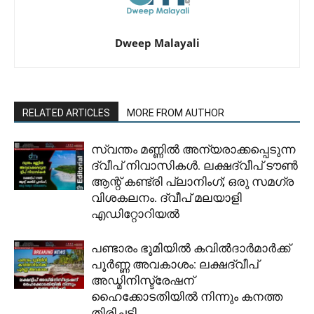
Dweep Malayali
RELATED ARTICLES
MORE FROM AUTHOR
സ്വന്തം മണ്ണിൽ അന്യരാക്കപ്പെടുന്ന
ദ്വീപ് നിവാസികൾ. ലക്ഷദ്വീപ് ടൗൺ
ആന്റ് കണ്ട്രി പ്ലാനിംഗ്; ഒരു സമഗ്ര
വിശകലനം. ദ്വീപ് മലയാളി
എഡിറ്റോറിയൽ
പണ്ടാരം ഭൂമിയിൽ കവിൽദാർമാർക്ക്
പൂർണ്ണ അവകാശം: ലക്ഷദ്വീപ്
അഡ്മിനിസ്ട്രേഷന്
ഹൈക്കോടതിയിൽ നിന്നും കനത്ത
തിരിച്ചടി