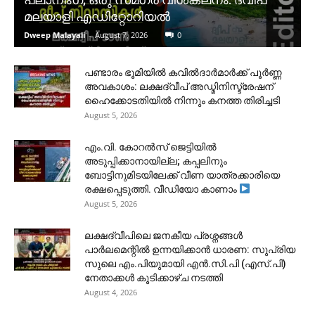
മലയാളി എഡിറ്റോറിയൽ
Dweep Malayali
-
August 7, 2026
0
പണ്ടാരം ഭൂമിയിൽ കവിൽദാർമാർക്ക് പൂർണ്ണ
അവകാശം: ലക്ഷദ്വീപ് അഡ്മിനിസ്ട്രേഷന്
ഹൈക്കോടതിയിൽ നിന്നും കനത്ത തിരിച്ചടി
August 5, 2026
​എം.വി. കോറൽസ് ജെട്ടിയിൽ
അടുപ്പിക്കാനായില്ല; കപ്പലിനും
ബോട്ടിനുമിടയിലേക്ക് വീണ യാത്രക്കാരിയെ
രക്ഷപ്പെടുത്തി. വീഡിയോ കാണാം
August 5, 2026
ലക്ഷദ്വീപിലെ ജനകീയ പ്രശ്നങ്ങൾ
പാർലമെന്റിൽ ഉന്നയിക്കാൻ ധാരണ: സുപ്രിയ
സുലെ എം.പിയുമായി എൻ.സി.പി (എസ്.പി)
നേതാക്കൾ കൂടിക്കാഴ്ച നടത്തി
August 4, 2026