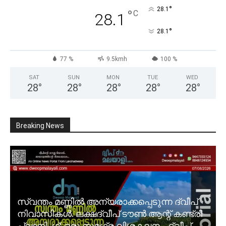
°
28.1
°
C
28.1
°
28.1
77 %
9.5kmh
100 %
SAT
SUN
MON
TUE
WED
28
°
28
°
28
°
28
°
28
°
Breaking News
സ്വന്തം മണ്ണിൽ അന്യരാക്കപ്പെടുന്ന ദ്വീപ്
നിവാസികൾ. ലക്ഷദ്വീപ് ടൗൺ ആന്റ് കണ്ട്രി
പ്ലാനിംഗ്; ഒരു സമഗ്ര വിശകലനം. ദ്വീപ്