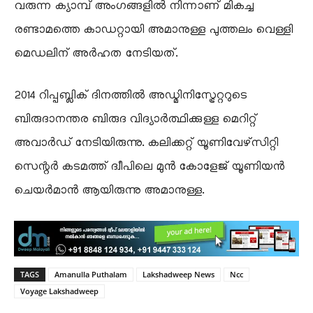
വരുന്ന ക്യാമ്പ് അംഗങ്ങളിൽ നിന്നാണ് മികച്ച
രണ്ടാമത്തെ കാഡറ്റായി അമാനുള്ള പുത്തലം വെള്ളി
മെഡലിന് അർഹത നേടിയത്.
2014 റിപ്പബ്ലിക് ദിനത്തിൽ അഡ്മിനിസ്ട്രേറ്ററുടെ
ബിരുദാനന്തര ബിരുദ വിദ്യാർത്ഥിക്കുള്ള മെറിറ്റ്
അവാർഡ് നേടിയിരുന്നു. കലിക്കറ്റ് യൂണിവേഴ്‌സിറ്റി
സെന്റർ കടമത്ത് ദ്വീപിലെ മുൻ കോളേജ് യൂണിയൻ
ചെയർമാൻ ആയിരുന്നു അമാനുള്ള.
TAGS
Amanulla Puthalam
Lakshadweep News
Ncc
Voyage Lakshadweep