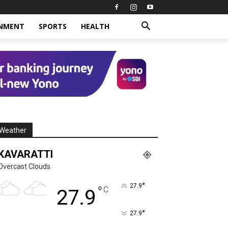
INMENT
SPORTS
HEALTH
Weather
KAVARATTI
Overcast Clouds
°
27.9
°
C
27.9
°
27.9