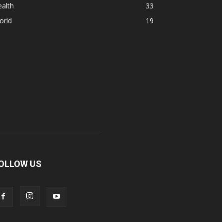
alth
33
orld
19
OLLOW US