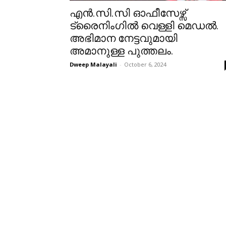
എൻ.സി.സി ഓഫീസേഴ്സ്
ട്രൈനിംഗിൽ വെള്ളി മെഡൽ.
അഭിമാന നേട്ടവുമായി
അമാനുള്ള പുത്തലം.
Dweep Malayali
-
October 6, 2024