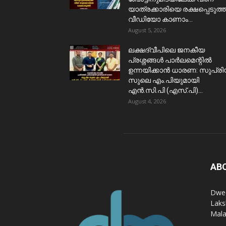
യാത്രക്കാരിയെ രക്ഷപ്പെടുത്ത
വീഡിയോ കാണാം...
August 5, 2026
ലക്ഷദ്വീപിലെ ജനകീയ
പ്രശ്നങ്ങൾ പാർലമെന്റിൽ
ഉന്നയിക്കാൻ ധാരണ: സുപ്ര
സുലെ എം.പിയുമായി
എൻ.സി.പി (എസ്.പി)...
August 4, 2026
AB
Dwee
Laks
Mala