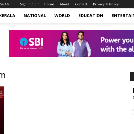
:54 AM
Sign in / Join
Home
About
Contact
Privacy & Policy
KERALA
NATIONAL
WORLD
EDUCATION
ENTERTA
am