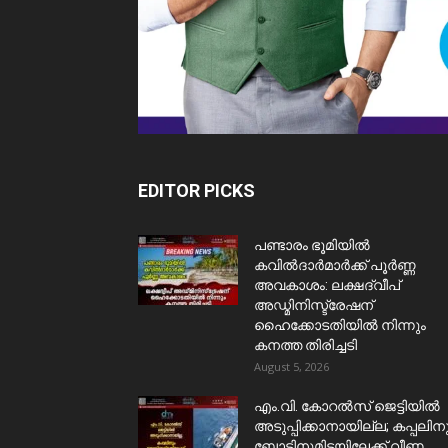
EDITOR PICKS
പണ്ടാരം ഭൂമിയിൽ
കവിൽദാർമാർക്ക് പൂർണ്ണ
അവകാശം: ലക്ഷദ്വീപ്
അഡ്മിനിസ്ട്രേഷന്
ഹൈക്കോടതിയിൽ നിന്നും
കനത്ത തിരിച്ചടി
August 5, 2026
​എം.വി. കോറൽസ് ജെട്ടിയിൽ
അടുപ്പിക്കാനായില്ല; കപ്പലിന
ബോട്ടിനുമിടയിലേക്ക് വീണ