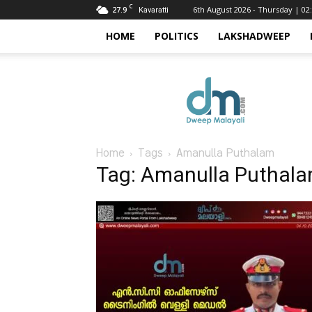
C
27.9
6th August 2026 - Thursday | 02
Kavaratti
HOME
POLITICS
LAKSHADWEEP
Dweep
Malayali
Home
Tags
Amanulla Puthalam
Tag: Amanulla Puthal