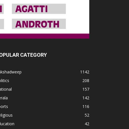
OPULAR CATEGORY
akshadweep
1142
litics
208
tional
157
rala
142
orts
116
ligious
52
ducation
42