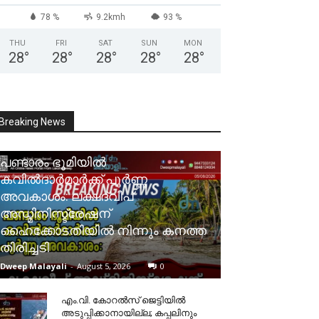
78 %
9.2kmh
93 %
THU
FRI
SAT
SUN
MON
28
°
28
°
28
°
28
°
28
°
Breaking News
പണ്ടാരം ഭൂമിയിൽ
കവിൽദാർമാർക്ക് പൂർണ്ണ
അവകാശം: ലക്ഷദ്വീപ്
അഡ്മിനിസ്ട്രേഷന്
ഹൈക്കോടതിയിൽ നിന്നും കനത്ത
തിരിച്ചടി
Dweep Malayali
-
August 5, 2026
0
​എം.വി. കോറൽസ് ജെട്ടിയിൽ
അടുപ്പിക്കാനായില്ല; കപ്പലിനും