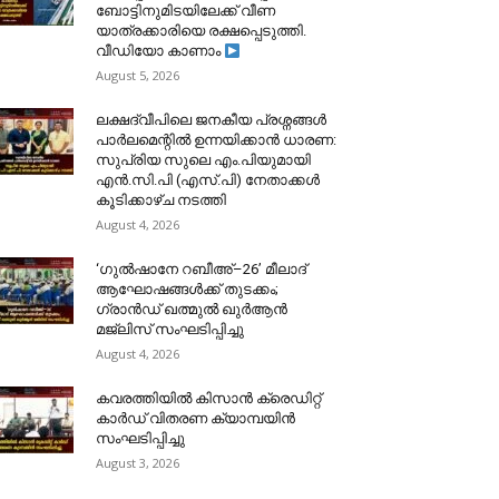
ബോട്ടിനുമിടയിലേക്ക് വീണ
യാത്രക്കാരിയെ രക്ഷപ്പെടുത്തി.
വീഡിയോ കാണാം
August 5, 2026
ലക്ഷദ്വീപിലെ ജനകീയ പ്രശ്നങ്ങൾ
പാർലമെന്റിൽ ഉന്നയിക്കാൻ ധാരണ:
സുപ്രിയ സുലെ എം.പിയുമായി
എൻ.സി.പി (എസ്.പി) നേതാക്കൾ
കൂടിക്കാഴ്ച നടത്തി
August 4, 2026
‘ഗുൽഷാനേ റബീഅ്–26’ മീലാദ്
ആഘോഷങ്ങൾക്ക് തുടക്കം;
ഗ്രാൻഡ് ഖത്മുൽ ഖുർആൻ
മജ്‌ലിസ് സംഘടിപ്പിച്ചു
August 4, 2026
കവരത്തിയിൽ കിസാൻ ക്രെഡിറ്റ്
കാർഡ് വിതരണ ക്യാമ്പയിൻ
സംഘടിപ്പിച്ചു
August 3, 2026