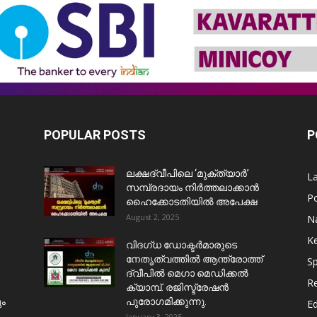
POPULAR POSTS
P
ലക്ഷദ്വീപിലെ ‘മുക്ത്യാർ’
L
സമ്പ്രദായം നിർത്തലാക്കാൻ
Po
ഹൈക്കോടതിയിൽ അപേക്ഷ
August 2, 2025
Na
Ke
വിദഗ്ധ ഡോക്ടർമാരുടെ
നേതൃത്വത്തിൽ ആന്ത്രോത്ത്
Sp
ദ്വീപിൽ മെഗാ മെഡിക്കൽ
Re
ക്യാമ്പ്. രജിസ്ട്രേഷൻ
ും
പുരോഗമിക്കുന്നു.
E
January 3, 2025