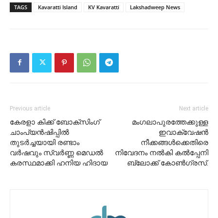
TAGS
Kavaratti Island
KV Kavaratti
Lakshadweep News
Previous article
Next article
കേരളാ കിക്ക് ബോക്സിംഗ്
മംഗലാപുരത്തേക്കുള്ള
ചാംപ്യൻഷിപ്പിൽ
ഇവാക്വേഷൻ
തുടർച്ചയായി രണ്ടാം
നീക്കങ്ങൾക്കെതിരെ
വർഷവും സ്വർണ്ണ മെഡൽ
നിവേദനം നൽകി കൽപ്പേനി
കരസ്ഥമാക്കി ഹനിയ ഹിദായ
ബ്ലോക്ക് കോൺഗ്രസ്.