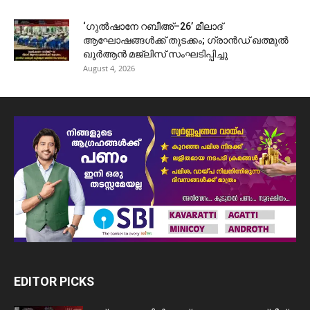
‘ഗുൽഷാനേ റബീഅ്–26’ മീലാദ്
ആഘോഷങ്ങൾക്ക് തുടക്കം; ഗ്രാൻഡ് ഖത്മുൽ
ഖുർആൻ മജ്‌ലിസ് സംഘടിപ്പിച്ചു
August 4, 2026
EDITOR PICKS