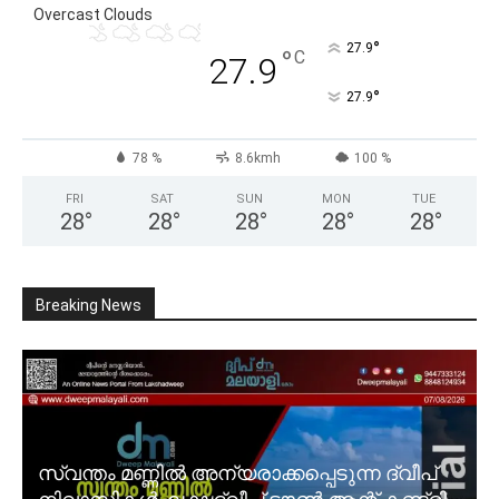
Overcast Clouds
°
27.9
°
C
27.9
°
27.9
78 %
8.6kmh
100 %
FRI
SAT
SUN
MON
TUE
28
°
28
°
28
°
28
°
28
°
Breaking News
സ്വന്തം മണ്ണിൽ അന്യരാക്കപ്പെടുന്ന ദ്വീപ്