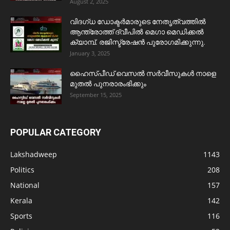
August 2, 2025
വിദഗ്ധ ഡോക്ടർമാരുടെ നേതൃത്വത്തിൽ
ആന്ത്രോത്ത് ദ്വീപിൽ മെഗാ മെഡിക്കൽ
ക്യാമ്പ്. രജിസ്ട്രേഷൻ പുരോഗമിക്കുന്നു.
January 3, 2025
ഹൈസ്പീഡ് വെസൽ സർവീസുകൾ നാളെ
മുതൽ പുനരാരംഭിക്കും
September 15, 2025
POPULAR CATEGORY
Lakshadweep
1143
Politics
208
National
157
Kerala
142
Sports
116