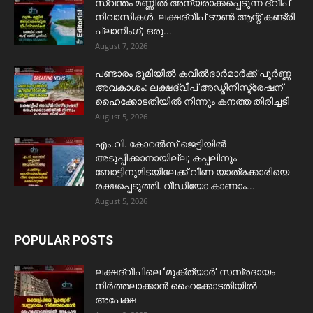
സ്വന്തം മണ്ണിൽ അന്യരാക്കപ്പെടുന്ന ദ്വീപ്
നിവാസികൾ. ലക്ഷദ്വീപ് ടൗൺ ആന്റ് കണ്ട്രി
പ്ലാനിംഗ്; ഒരു...
August 7, 2026
പണ്ടാരം ഭൂമിയിൽ കവിൽദാർമാർക്ക് പൂർണ്ണ
അവകാശം: ലക്ഷദ്വീപ് അഡ്മിനിസ്ട്രേഷന്
ഹൈക്കോടതിയിൽ നിന്നും കനത്ത തിരിച്ചടി
August 5, 2026
​എം.വി. കോറൽസ് ജെട്ടിയിൽ
അടുപ്പിക്കാനായില്ല; കപ്പലിനും
ബോട്ടിനുമിടയിലേക്ക് വീണ യാത്രക്കാരിയെ
രക്ഷപ്പെടുത്തി. വീഡിയോ കാണാം...
August 5, 2026
POPULAR POSTS
ലക്ഷദ്വീപിലെ ‘മുക്ത്യാർ’ സമ്പ്രദായം
നിർത്തലാക്കാൻ ഹൈക്കോടതിയിൽ
അപേക്ഷ