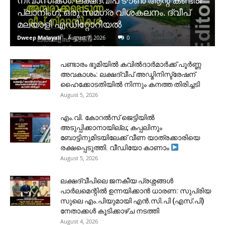
നിവാസികൾ. ലക്ഷദ്വീപ് ടൗൺ ആന്റ് കണ്ട്രി
പ്ലാനിംഗ്; ഒരു സമഗ്ര വിശകലനം. ദ്വീപ്
മലയാളി എഡിറ്റോറിയൽ
Dweep Malayali
-
August 7, 2026
0
പണ്ടാരം ഭൂമിയിൽ കവിൽദാർമാർക്ക് പൂർണ്ണ
അവകാശം: ലക്ഷദ്വീപ് അഡ്മിനിസ്ട്രേഷന്
ഹൈക്കോടതിയിൽ നിന്നും കനത്ത തിരിച്ചടി
August 5, 2026
​എം.വി. കോറൽസ് ജെട്ടിയിൽ
അടുപ്പിക്കാനായില്ല; കപ്പലിനും
ബോട്ടിനുമിടയിലേക്ക് വീണ യാത്രക്കാരിയെ
രക്ഷപ്പെടുത്തി. വീഡിയോ കാണാം
August 5, 2026
ലക്ഷദ്വീപിലെ ജനകീയ പ്രശ്നങ്ങൾ
പാർലമെന്റിൽ ഉന്നയിക്കാൻ ധാരണ: സുപ്രിയ
സുലെ എം.പിയുമായി എൻ.സി.പി (എസ്.പി)
നേതാക്കൾ കൂടിക്കാഴ്ച നടത്തി
August 4, 2026