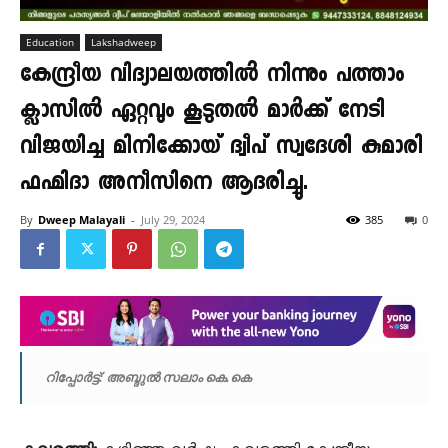
Education
Lakshadweep
കേന്ദ്രീയ വിദ്യാലയത്തിൽ നിന്നും പത്താം
ക്ലാസിൽ ഏറ്റവും കൂടുതൽ മാർക്ക് നേടി
വിജയിച്ച മിനിക്കോയ് ദ്വീപ് സ്വദേശി കുമാരി
ഫഹ്മിദാ അനീസിനെ ആദരിച്ചു.
By
Dweep Malayali
-
July 29, 2024
385
0
റിപ്പോർട്ട്: അബ്ദുൽ സലാം കെ.കെ