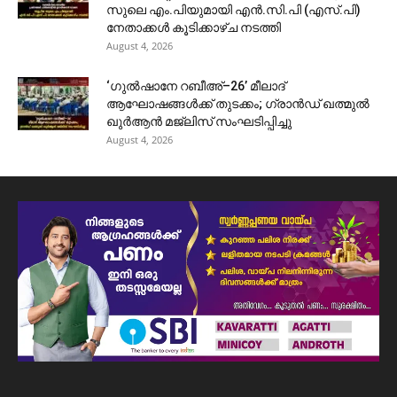
സുലെ എം.പിയുമായി എൻ.സി.പി (എസ്.പി)
നേതാക്കൾ കൂടിക്കാഴ്ച നടത്തി
August 4, 2026
‘ഗുൽഷാനേ റബീഅ്–26’ മീലാദ്
ആഘോഷങ്ങൾക്ക് തുടക്കം; ഗ്രാൻഡ് ഖത്മുൽ
ഖുർആൻ മജ്‌ലിസ് സംഘടിപ്പിച്ചു
August 4, 2026