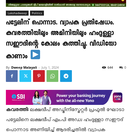
Lakshadweep
Politics
പട്ടേലിന് പൊന്നാട. വ്യാപക പ്രതിഷേധം.
കവരത്തിയിലും അമിനിയിലും ഹംദുള്ളാ
സഈദിന്റെ കോലം കത്തിച്ചു. വീഡിയോ
കാണാം
By
Dweep Malayali
-
July 1, 2024
644
0
കവരത്തി:
ലക്ഷദ്വീപ് അഡ്മിനിസ്ട്രേറ്റർ പ്രഫുൽ ഘോടാ
പട്ടേലിനെ ലക്ഷദ്വീപ് എം.പി അഡ്വ ഹംദുള്ളാ സഈദ്
പൊന്നാട അണിയിച്ച് ആദരിച്ചതിൽ വ്യാപക