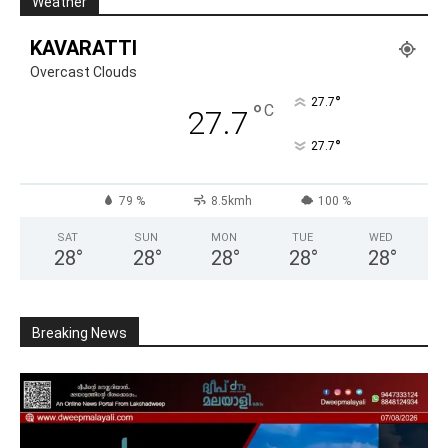
Weather
KAVARATTI
Overcast Clouds
°
27.7
°
C
27.7
°
27.7
79 %
8.5kmh
100 %
SAT
SUN
MON
TUE
WED
28
°
28
°
28
°
28
°
28
°
Breaking News