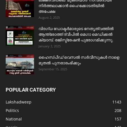
നിർത്തലാക്കാൻ ഹൈക്കോടതിയിൽ
അപേക്ഷ
August 2, 2025
വിദഗ്ധ ഡോക്ടർമാരുടെ നേതൃത്വത്തിൽ
ആന്ത്രോത്ത് ദ്വീപിൽ മെഗാ മെഡിക്കൽ
ക്യാമ്പ്. രജിസ്ട്രേഷൻ പുരോഗമിക്കുന്നു.
January 3, 2025
ഹൈസ്പീഡ് വെസൽ സർവീസുകൾ നാളെ
മുതൽ പുനരാരംഭിക്കും
September 15, 2025
POPULAR CATEGORY
Lakshadweep
1143
Politics
208
National
157