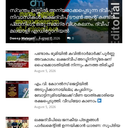
സ്വന്തം മണ്ണിൽ അന്യരാക്കപ്പെടുന്ന ദ്വീപ്
നിവാസികൾ. ലക്ഷദ്വീപ് ടൗൺ ആന്റ് കണ്ട്രി
പ്ലാനിംഗ്; ഒരു സമഗ്ര വിശകലനം. ദ്വീപ്
മലയാളി എഡിറ്റോറിയൽ
Dweep Malayali
-
August 7, 2026
0
പണ്ടാരം ഭൂമിയിൽ കവിൽദാർമാർക്ക് പൂർണ്ണ
അവകാശം: ലക്ഷദ്വീപ് അഡ്മിനിസ്ട്രേഷന്
ഹൈക്കോടതിയിൽ നിന്നും കനത്ത തിരിച്ചടി
August 5, 2026
​എം.വി. കോറൽസ് ജെട്ടിയിൽ
അടുപ്പിക്കാനായില്ല; കപ്പലിനും
ബോട്ടിനുമിടയിലേക്ക് വീണ യാത്രക്കാരിയെ
രക്ഷപ്പെടുത്തി. വീഡിയോ കാണാം
August 5, 2026
ലക്ഷദ്വീപിലെ ജനകീയ പ്രശ്നങ്ങൾ
പാർലമെന്റിൽ ഉന്നയിക്കാൻ ധാരണ: സുപ്രിയ