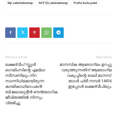
Mp Lakshadweeep
NCP (S) Lakshadweep
Praful koda patel
Previous article
Next article
ലക്ഷദ്വീപ് സ്കൂൾ
മാനസിക ആരോഗ്യം ഉറപ്പു
ഗെയിംസിന്റെ എല്ലാ
വരുത്തുന്നതിന് ആരോഗ്യ
സീസണിലും നിറ
വകുപ്പിന്റെ ടെലി മാനസ്.
സാന്നിധ്യമായിരുന്ന
ടോൾ ഫ്രീ നമ്പർ 14416
കായികാധ്യാപകൻ
ഇപ്പോൾ ലക്ഷദ്വീപിലും.
ബി.ജലാലുദ്ദീൻ ഔദ്യോഗിക
ജീവിതത്തിൽ നിന്നും
വിരമിച്ചു.