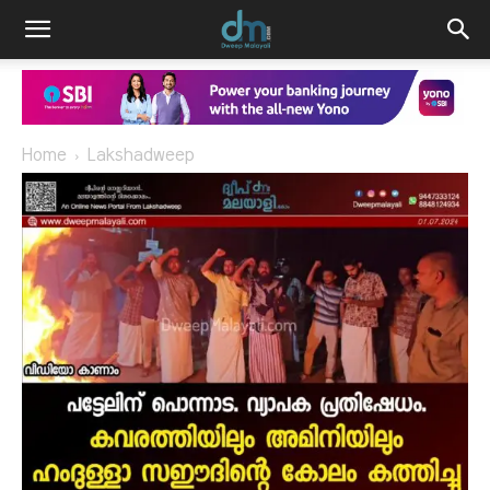
Home
Lakshadweep