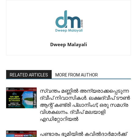
Dweep Malayali
RELATED ARTICLES
MORE FROM AUTHOR
സ്വന്തം മണ്ണിൽ അന്യരാക്കപ്പെടുന്ന
ദ്വീപ് നിവാസികൾ. ലക്ഷദ്വീപ് ടൗൺ
ആന്റ് കണ്ട്രി പ്ലാനിംഗ്; ഒരു സമഗ്ര
വിശകലനം. ദ്വീപ് മലയാളി
എഡിറ്റോറിയൽ
പണ്ടാരം ഭൂമിയിൽ കവിൽദാർമാർക്ക്