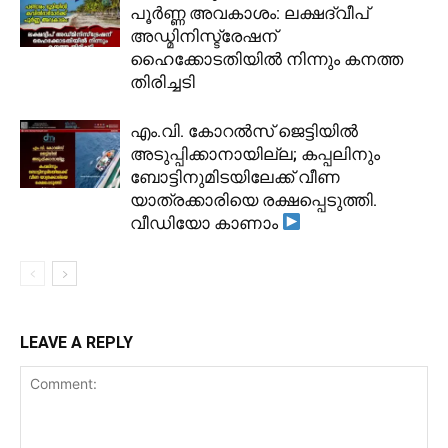
പൂർണ്ണ അവകാശം: ലക്ഷദ്വീപ്
അഡ്മിനിസ്ട്രേഷന്
ഹൈക്കോടതിയിൽ നിന്നും കനത്ത
തിരിച്ചടി
​എം.വി. കോറൽസ് ജെട്ടിയിൽ
അടുപ്പിക്കാനായില്ല; കപ്പലിനും
ബോട്ടിനുമിടയിലേക്ക് വീണ
യാത്രക്കാരിയെ രക്ഷപ്പെടുത്തി.
വീഡിയോ കാണാം
LEAVE A REPLY