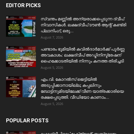
EDITOR PICKS
സ്വന്തം മണ്ണിൽ അന്യരാക്കപ്പെടുന്ന ദ്വീപ്
നിവാസികൾ. ലക്ഷദ്വീപ് ടൗൺ ആന്റ് കണ്ട്രി
പ്ലാനിംഗ്; ഒരു...
August 7, 2026
പണ്ടാരം ഭൂമിയിൽ കവിൽദാർമാർക്ക് പൂർണ്ണ
അവകാശം: ലക്ഷദ്വീപ് അഡ്മിനിസ്ട്രേഷന്
ഹൈക്കോടതിയിൽ നിന്നും കനത്ത തിരിച്ചടി
August 5, 2026
​എം.വി. കോറൽസ് ജെട്ടിയിൽ
അടുപ്പിക്കാനായില്ല; കപ്പലിനും
ബോട്ടിനുമിടയിലേക്ക് വീണ യാത്രക്കാരിയെ
രക്ഷപ്പെടുത്തി. വീഡിയോ കാണാം...
August 5, 2026
POPULAR POSTS
ലക്ഷദ്വീപിലെ ‘മുക്ത്യാർ’ സമ്പ്രദായം