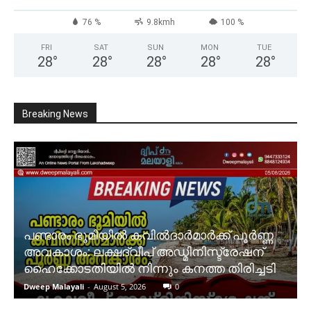
76 %
9.8kmh
100 %
FRI
SAT
SUN
MON
TUE
28
°
28
°
28
°
28
°
28
°
Breaking News
പണ്ടാരം ഭൂമിയിൽ കവിൽദാർമാർക്ക് പൂർണ്ണ
അവകാശം: ലക്ഷദ്വീപ് അഡ്മിനിസ്ട്രേഷന്
ഹൈക്കോടതിയിൽ നിന്നും കനത്ത തിരിച്ചടി
Dweep Malayali
-
August 5, 2026
0