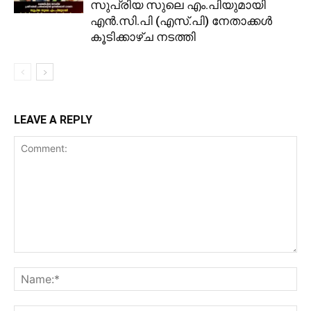
സുപ്രിയ സുലെ എം.പിയുമായി
എൻ.സി.പി (എസ്.പി) നേതാക്കൾ
കൂടിക്കാഴ്ച നടത്തി
LEAVE A REPLY