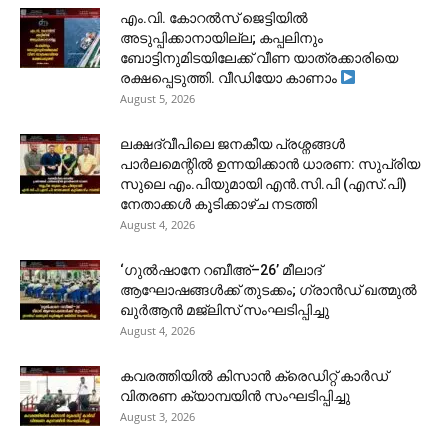
​എം.വി. കോറൽസ് ജെട്ടിയിൽ
അടുപ്പിക്കാനായില്ല; കപ്പലിനും
ബോട്ടിനുമിടയിലേക്ക് വീണ യാത്രക്കാരിയെ
രക്ഷപ്പെടുത്തി. വീഡിയോ കാണാം
August 5, 2026
ലക്ഷദ്വീപിലെ ജനകീയ പ്രശ്നങ്ങൾ
പാർലമെന്റിൽ ഉന്നയിക്കാൻ ധാരണ: സുപ്രിയ
സുലെ എം.പിയുമായി എൻ.സി.പി (എസ്.പി)
നേതാക്കൾ കൂടിക്കാഴ്ച നടത്തി
August 4, 2026
‘ഗുൽഷാനേ റബീഅ്–26’ മീലാദ്
ആഘോഷങ്ങൾക്ക് തുടക്കം; ഗ്രാൻഡ് ഖത്മുൽ
ഖുർആൻ മജ്‌ലിസ് സംഘടിപ്പിച്ചു
August 4, 2026
കവരത്തിയിൽ കിസാൻ ക്രെഡിറ്റ് കാർഡ്
വിതരണ ക്യാമ്പയിൻ സംഘടിപ്പിച്ചു
August 3, 2026