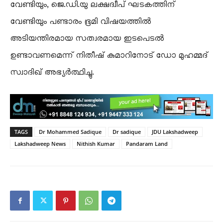
വേണ്ടിയും, ജെ.ഡി.യു ലക്ഷദ്വീപ് ഘടകത്തിന്
വേണ്ടിയും പണ്ടാരം ഭൂമി വിഷയത്തിൽ
അടിയന്തിരമായ സത്വരമായ ഇടപെടൽ
ഉണ്ടാവണമെന്ന് നിതീഷ് കുമാറിനോട് ഡോ മുഹമ്മദ്
സ്വാദിഖ് അഭ്യർത്ഥിച്ചു.
TAGS
Dr Mohammed Sadique
Dr sadique
JDU Lakshadweep
Lakshadweep News
Nithish Kumar
Pandaram Land