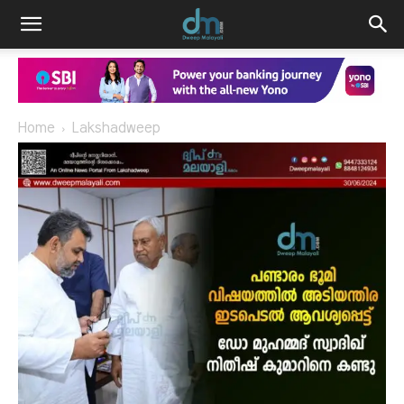
Home
Lakshadweep