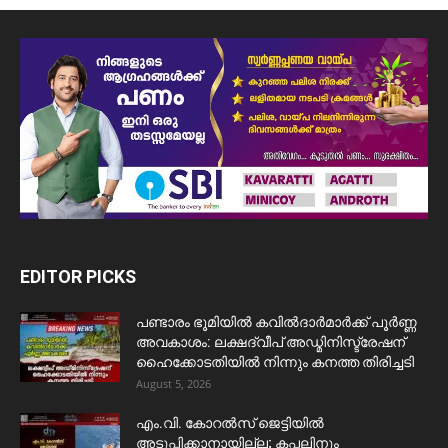
EDITOR PICKS
പണ്ടാരം ഭൂമിയിൽ കവിൽദാർമാർക്ക് പൂർണ്ണ
അവകാശം: ലക്ഷദ്വീപ് അഡ്മിനിസ്ട്രേഷന്
ഹൈക്കോടതിയിൽ നിന്നും കനത്ത തിരിച്ചടി
August 5, 2026
​എം.വി. കോറൽസ് ജെട്ടിയിൽ
അടുപ്പിക്കാനായില്ല; കപ്പലിനും