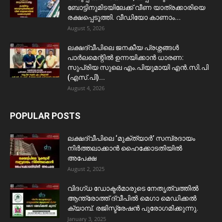
ബോട്ടിനുമിടയിലേക്ക് വീണ യാത്രക്കാരിയെ
രക്ഷപ്പെടുത്തി. വീഡിയോ കാണാം...
August 5, 2026
ലക്ഷദ്വീപിലെ ജനകീയ പ്രശ്നങ്ങൾ
പാർലമെന്റിൽ ഉന്നയിക്കാൻ ധാരണ:
സുപ്രിയ സുലെ എം.പിയുമായി എൻ.സി.പി
(എസ്.പി)...
August 4, 2026
POPULAR POSTS
ലക്ഷദ്വീപിലെ ‘മുക്ത്യാർ’ സമ്പ്രദായം
നിർത്തലാക്കാൻ ഹൈക്കോടതിയിൽ
അപേക്ഷ
August 2, 2025
വിദഗ്ധ ഡോക്ടർമാരുടെ നേതൃത്വത്തിൽ
ആന്ത്രോത്ത് ദ്വീപിൽ മെഗാ മെഡിക്കൽ
ക്യാമ്പ്. രജിസ്ട്രേഷൻ പുരോഗമിക്കുന്നു.
January 3, 2025