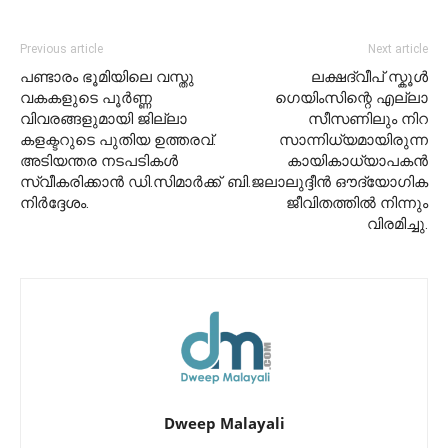
Previous article
Next article
പണ്ടാരം ഭൂമിയിലെ വസ്തു
ലക്ഷദ്വീപ് സ്കൂൾ
വകകളുടെ പൂർണ്ണ
ഗെയിംസിന്റെ എല്ലാ
വിവരങ്ങളുമായി ജില്ലാ
സീസണിലും നിറ
കളക്ടറുടെ പുതിയ ഉത്തരവ്.
സാന്നിധ്യമായിരുന്ന
അടിയന്തര നടപടികൾ
കായികാധ്യാപകൻ
സ്വീകരിക്കാൻ ഡി.സിമാർക്ക്
ബി.ജലാലുദ്ദീൻ ഔദ്യോഗിക
നിർദ്ദേശം.
ജീവിതത്തിൽ നിന്നും
വിരമിച്ചു.
Dweep Malayali