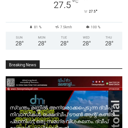
°
C
27.5
°
27.5
81 %
7.5kmh
100 %
SUN
MON
TUE
WED
THU
28
°
28
°
28
°
28
°
28
°
Breaking News
സ്വന്തം മണ്ണിൽ അന്യരാക്കപ്പെടുന്ന ദ്വീപ്
നിവാസികൾ. ലക്ഷദ്വീപ് ടൗൺ ആന്റ് കണ്ട്രി
പ്ലാനിംഗ്; ഒരു സമഗ്ര വിശകലനം. ദ്വീപ്