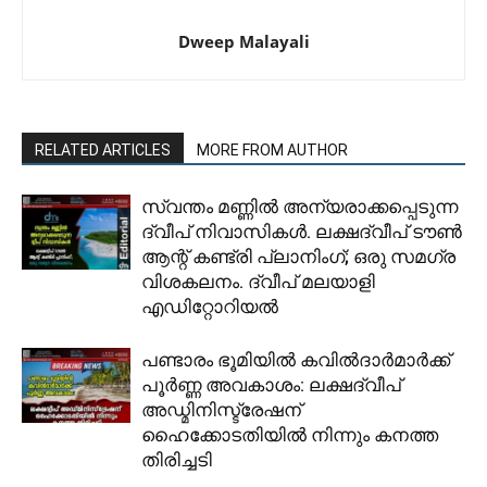
Dweep Malayali
RELATED ARTICLES
MORE FROM AUTHOR
സ്വന്തം മണ്ണിൽ അന്യരാക്കപ്പെടുന്ന
ദ്വീപ് നിവാസികൾ. ലക്ഷദ്വീപ് ടൗൺ
ആന്റ് കണ്ട്രി പ്ലാനിംഗ്; ഒരു സമഗ്ര
വിശകലനം. ദ്വീപ് മലയാളി
എഡിറ്റോറിയൽ
പണ്ടാരം ഭൂമിയിൽ കവിൽദാർമാർക്ക്
പൂർണ്ണ അവകാശം: ലക്ഷദ്വീപ്
അഡ്മിനിസ്ട്രേഷന്
ഹൈക്കോടതിയിൽ നിന്നും കനത്ത
തിരിച്ചടി