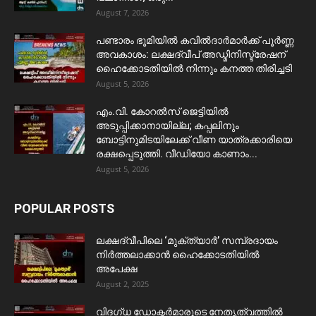
August 7, 2026
പണ്ടാരം ഭൂമിയിൽ കവിൽദാർമാർക്ക് പൂർണ്ണ
അവകാശം: ലക്ഷദ്വീപ് അഡ്മിനിസ്ട്രേഷന്
ഹൈക്കോടതിയിൽ നിന്നും കനത്ത തിരിച്ചടി
August 5, 2026
​എം.വി. കോറൽസ് ജെട്ടിയിൽ
അടുപ്പിക്കാനായില്ല; കപ്പലിനും
ബോട്ടിനുമിടയിലേക്ക് വീണ യാത്രക്കാരിയെ
രക്ഷപ്പെടുത്തി. വീഡിയോ കാണാം...
August 5, 2026
POPULAR POSTS
ലക്ഷദ്വീപിലെ ‘മുക്ത്യാർ’ സമ്പ്രദായം
നിർത്തലാക്കാൻ ഹൈക്കോടതിയിൽ
അപേക്ഷ
August 2, 2025
വിദഗ്ധ ഡോക്ടർമാരുടെ നേതൃത്വത്തിൽ