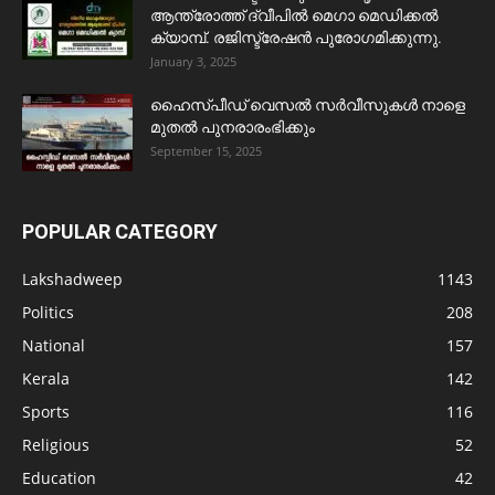
ആന്ത്രോത്ത് ദ്വീപിൽ മെഗാ മെഡിക്കൽ
ക്യാമ്പ്. രജിസ്ട്രേഷൻ പുരോഗമിക്കുന്നു.
January 3, 2025
ഹൈസ്പീഡ് വെസൽ സർവീസുകൾ നാളെ
മുതൽ പുനരാരംഭിക്കും
September 15, 2025
POPULAR CATEGORY
Lakshadweep
1143
Politics
208
National
157
Kerala
142
Sports
116
Religious
52
Education
42