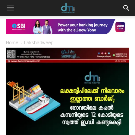
Home
Lakshadweep