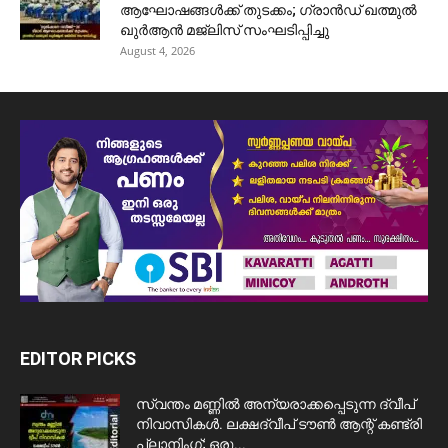
ആഘോഷങ്ങൾക്ക് തുടക്കം; ഗ്രാൻഡ് ഖത്മുൽ
ഖുർആൻ മജ്‌ലിസ് സംഘടിപ്പിച്ചു
August 4, 2026
EDITOR PICKS
സ്വന്തം മണ്ണിൽ അന്യരാക്കപ്പെടുന്ന ദ്വീപ്
നിവാസികൾ. ലക്ഷദ്വീപ് ടൗൺ ആന്റ് കണ്ട്രി
പ്ലാനിംഗ്; ഒരു...