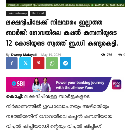
Lakshadweep
National
ലക്ഷദ്വീപിലേക്ക് നിലവാരം ഇല്ലാത്ത
ബാർജ്: ഗോവയിലെ കപ്പൽ കമ്പനിയുടെ
12 കോടിയുടെ സ്വത്ത് ഇ.ഡി കണ്ടുകെട്ടി.
By
Dweep Malayali
-
May 19, 2024
766
0
കൊച്ചി:
ലക്ഷദ്വീപിനുള്ള ബാർജുകളുടെ
നിർമാണത്തിൽ ഗൂഢാലോചനയും അഴിമതിയും
നടത്തിയതിന് ഗോവയിലെ കപ്പൽ കമ്പനിയായ
വിപുൽ ഷിപ്പിയാഡി ന്റെയും വിപുൽ ഷിപ്പിംഗ്