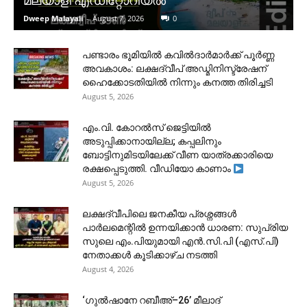
മലയാളി എഡിറ്റോറിയൽ
Dweep Malayali
-
August 7, 2026
0
പണ്ടാരം ഭൂമിയിൽ കവിൽദാർമാർക്ക് പൂർണ്ണ
അവകാശം: ലക്ഷദ്വീപ് അഡ്മിനിസ്ട്രേഷന്
ഹൈക്കോടതിയിൽ നിന്നും കനത്ത തിരിച്ചടി
August 5, 2026
​എം.വി. കോറൽസ് ജെട്ടിയിൽ
അടുപ്പിക്കാനായില്ല; കപ്പലിനും
ബോട്ടിനുമിടയിലേക്ക് വീണ യാത്രക്കാരിയെ
രക്ഷപ്പെടുത്തി. വീഡിയോ കാണാം
August 5, 2026
ലക്ഷദ്വീപിലെ ജനകീയ പ്രശ്നങ്ങൾ
പാർലമെന്റിൽ ഉന്നയിക്കാൻ ധാരണ: സുപ്രിയ
സുലെ എം.പിയുമായി എൻ.സി.പി (എസ്.പി)
നേതാക്കൾ കൂടിക്കാഴ്ച നടത്തി
August 4, 2026
‘ഗുൽഷാനേ റബീഅ്–26’ മീലാദ്