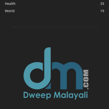
Health
33
World
19