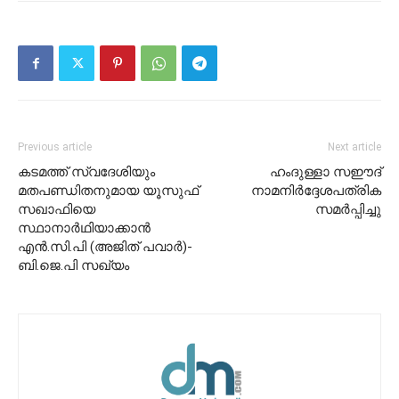
Previous article
Next article
കടമത്ത് സ്വദേശിയും
ഹംദുള്ളാ സഈദ്
മതപണ്ഡിതനുമായ യൂസുഫ്
നാമനിർദ്ദേശപത്രിക
സഖാഫിയെ
സമർപ്പിച്ചു
സ്ഥാനാർഥിയാക്കാൻ
എൻ.സി.പി (അജിത് പവാർ)-
ബി.ജെ.പി സഖ്യം