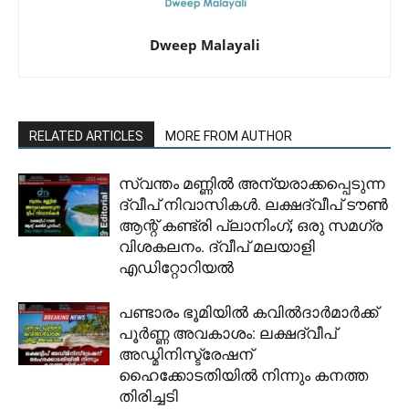
Dweep Malayali
RELATED ARTICLES
MORE FROM AUTHOR
സ്വന്തം മണ്ണിൽ അന്യരാക്കപ്പെടുന്ന
ദ്വീപ് നിവാസികൾ. ലക്ഷദ്വീപ് ടൗൺ
ആന്റ് കണ്ട്രി പ്ലാനിംഗ്; ഒരു സമഗ്ര
വിശകലനം. ദ്വീപ് മലയാളി
എഡിറ്റോറിയൽ
പണ്ടാരം ഭൂമിയിൽ കവിൽദാർമാർക്ക്
പൂർണ്ണ അവകാശം: ലക്ഷദ്വീപ്
അഡ്മിനിസ്ട്രേഷന്
ഹൈക്കോടതിയിൽ നിന്നും കനത്ത
തിരിച്ചടി