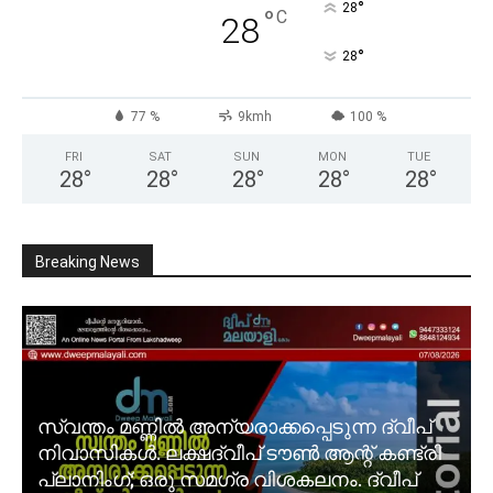
°
28
°
C
28
°
28
77 %
9kmh
100 %
FRI
SAT
SUN
MON
TUE
28
°
28
°
28
°
28
°
28
°
Breaking News
സ്വന്തം മണ്ണിൽ അന്യരാക്കപ്പെടുന്ന ദ്വീപ്
നിവാസികൾ. ലക്ഷദ്വീപ് ടൗൺ ആന്റ് കണ്ട്രി
പ്ലാനിംഗ്; ഒരു സമഗ്ര വിശകലനം. ദ്വീപ്