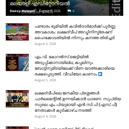
മലയാളി എഡിറ്റോറിയൽ
Dweep Malayali
-
August 7, 2026
0
പണ്ടാരം ഭൂമിയിൽ കവിൽദാർമാർക്ക് പൂർണ്ണ
അവകാശം: ലക്ഷദ്വീപ് അഡ്മിനിസ്ട്രേഷന്
ഹൈക്കോടതിയിൽ നിന്നും കനത്ത തിരിച്ചടി
August 5, 2026
​എം.വി. കോറൽസ് ജെട്ടിയിൽ
അടുപ്പിക്കാനായില്ല; കപ്പലിനും
ബോട്ടിനുമിടയിലേക്ക് വീണ യാത്രക്കാരിയെ
രക്ഷപ്പെടുത്തി. വീഡിയോ കാണാം
August 5, 2026
ലക്ഷദ്വീപിലെ ജനകീയ പ്രശ്നങ്ങൾ
പാർലമെന്റിൽ ഉന്നയിക്കാൻ ധാരണ: സുപ്രിയ
സുലെ എം.പിയുമായി എൻ.സി.പി (എസ്.പി)
നേതാക്കൾ കൂടിക്കാഴ്ച നടത്തി
August 4, 2026