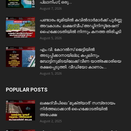
പ്ലാനിംഗ്; ഒരു...
August 7, 2026
പണ്ടാരം ഭൂമിയിൽ കവിൽദാർമാർക്ക് പൂർണ്ണ
അവകാശം: ലക്ഷദ്വീപ് അഡ്മിനിസ്ട്രേഷന്
ഹൈക്കോടതിയിൽ നിന്നും കനത്ത തിരിച്ചടി
August 5, 2026
​എം.വി. കോറൽസ് ജെട്ടിയിൽ
അടുപ്പിക്കാനായില്ല; കപ്പലിനും
ബോട്ടിനുമിടയിലേക്ക് വീണ യാത്രക്കാരിയെ
രക്ഷപ്പെടുത്തി. വീഡിയോ കാണാം...
August 5, 2026
POPULAR POSTS
ലക്ഷദ്വീപിലെ ‘മുക്ത്യാർ’ സമ്പ്രദായം
നിർത്തലാക്കാൻ ഹൈക്കോടതിയിൽ
അപേക്ഷ
August 2, 2025