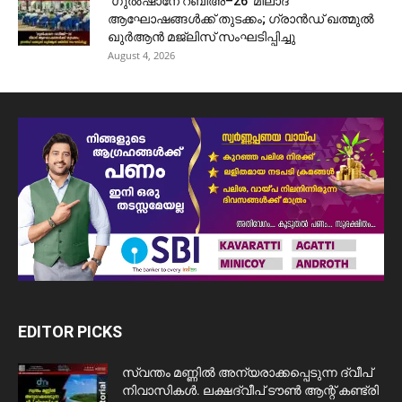
‘ഗുൽഷാനേ റബീഅ്–26’ മീലാദ്
ആഘോഷങ്ങൾക്ക് തുടക്കം; ഗ്രാൻഡ് ഖത്മുൽ
ഖുർആൻ മജ്‌ലിസ് സംഘടിപ്പിച്ചു
August 4, 2026
EDITOR PICKS
സ്വന്തം മണ്ണിൽ അന്യരാക്കപ്പെടുന്ന ദ്വീപ്
നിവാസികൾ. ലക്ഷദ്വീപ് ടൗൺ ആന്റ് കണ്ട്രി