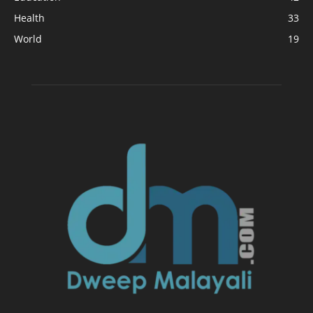
Health
33
World
19