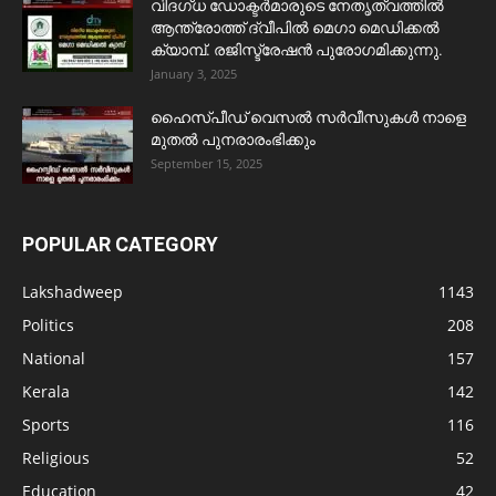
വിദഗ്ധ ഡോക്ടർമാരുടെ നേതൃത്വത്തിൽ
ആന്ത്രോത്ത് ദ്വീപിൽ മെഗാ മെഡിക്കൽ
ക്യാമ്പ്. രജിസ്ട്രേഷൻ പുരോഗമിക്കുന്നു.
January 3, 2025
ഹൈസ്പീഡ് വെസൽ സർവീസുകൾ നാളെ
മുതൽ പുനരാരംഭിക്കും
September 15, 2025
POPULAR CATEGORY
Lakshadweep
1143
Politics
208
National
157
Kerala
142
Sports
116
Religious
52
Education
42