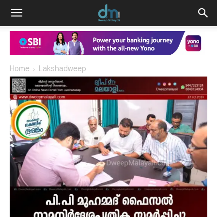
Home
Lakshadweep