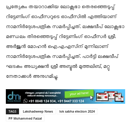
പ്രത്യേകം തയാറാക്കിയ ലോക്സഭാ തെരഞ്ഞെടുപ്പ്
റിട്ടേണിംഗ് ഓഫീസറുടെ ഓഫീസിൽ എത്തിയാണ്
നാമനിർദ്ദേശപത്രിക സമർപ്പിച്ചത്. ലക്ഷദ്വീപ് ലോക്സഭാ
മണ്ഡലം തിരഞ്ഞെടുപ്പ് റിട്ടേണിംഗ് ഓഫീസർ ശ്രീ.
അർജുൻ മോഹൻ ഐ.എ.എസിന് മുന്നിലാണ്
നാമനിർദ്ദേശപത്രിക സമർപ്പിച്ചത്. പാർട്ടി ലക്ഷദ്വീപ്
ഘടകം അധ്യക്ഷൻ ശ്രീ അബ്ദുൽ മുത്തലിബ്, മറ്റു
നേതാക്കൾ അനുഗമിച്ചു.
TAGS
Lakshadweep News
lok sabha election 2024
PP Mohammed Faizal