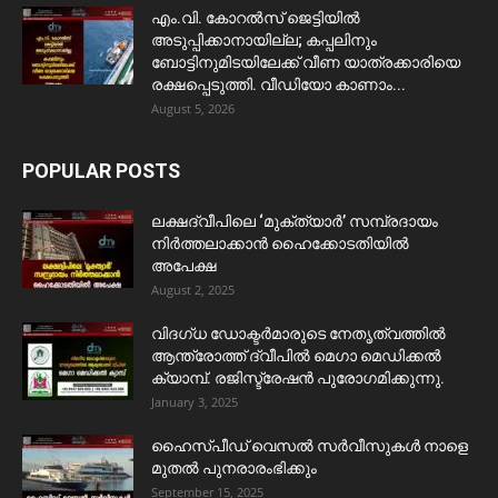
​എം.വി. കോറൽസ് ജെട്ടിയിൽ
അടുപ്പിക്കാനായില്ല; കപ്പലിനും
ബോട്ടിനുമിടയിലേക്ക് വീണ യാത്രക്കാരിയെ
രക്ഷപ്പെടുത്തി. വീഡിയോ കാണാം...
August 5, 2026
POPULAR POSTS
ലക്ഷദ്വീപിലെ ‘മുക്ത്യാർ’ സമ്പ്രദായം
നിർത്തലാക്കാൻ ഹൈക്കോടതിയിൽ
അപേക്ഷ
August 2, 2025
വിദഗ്ധ ഡോക്ടർമാരുടെ നേതൃത്വത്തിൽ
ആന്ത്രോത്ത് ദ്വീപിൽ മെഗാ മെഡിക്കൽ
ക്യാമ്പ്. രജിസ്ട്രേഷൻ പുരോഗമിക്കുന്നു.
January 3, 2025
ഹൈസ്പീഡ് വെസൽ സർവീസുകൾ നാളെ
മുതൽ പുനരാരംഭിക്കും
September 15, 2025