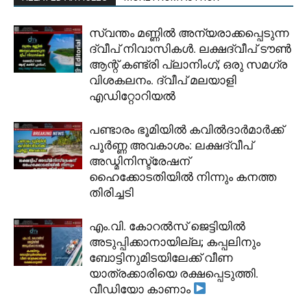
സ്വന്തം മണ്ണിൽ അന്യരാക്കപ്പെടുന്ന
ദ്വീപ് നിവാസികൾ. ലക്ഷദ്വീപ് ടൗൺ
ആന്റ് കണ്ട്രി പ്ലാനിംഗ്; ഒരു സമഗ്ര
വിശകലനം. ദ്വീപ് മലയാളി
എഡിറ്റോറിയൽ
പണ്ടാരം ഭൂമിയിൽ കവിൽദാർമാർക്ക്
പൂർണ്ണ അവകാശം: ലക്ഷദ്വീപ്
അഡ്മിനിസ്ട്രേഷന്
ഹൈക്കോടതിയിൽ നിന്നും കനത്ത
തിരിച്ചടി
​എം.വി. കോറൽസ് ജെട്ടിയിൽ
അടുപ്പിക്കാനായില്ല; കപ്പലിനും
ബോട്ടിനുമിടയിലേക്ക് വീണ
യാത്രക്കാരിയെ രക്ഷപ്പെടുത്തി.
വീഡിയോ കാണാം