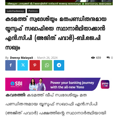
Lakshadweep
Politics
കടമത്ത് സ്വദേശിയും മതപണ്ഡിതനുമായ
യൂസുഫ് സഖാഫിയെ സ്ഥാനാർഥിയാക്കാൻ
എൻ.സി.പി (അജിത് പവാർ)-ബി.ജെ.പി
സഖ്യം
By
Dweep Malayali
-
March 26, 2024
659
0
കവരത്തി:
കടമത്ത് ദ്വീപ് സ്വദേശിയും മത
പണ്ഡിതനുമായ യൂസുഫ് സഖാഫി എൻ.സി.പി
(അജിത് പവാർ) പക്ഷത്തിന്റെ സ്ഥാനാർത്ഥിയായി