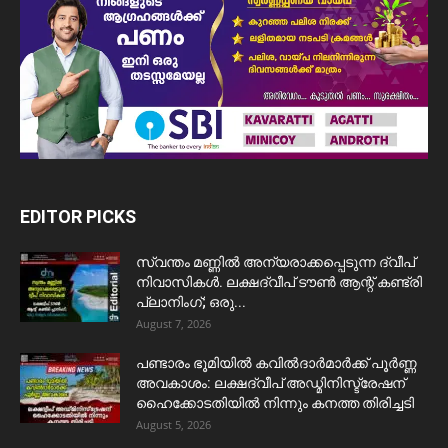
EDITOR PICKS
സ്വന്തം മണ്ണിൽ അന്യരാക്കപ്പെടുന്ന ദ്വീപ്
നിവാസികൾ. ലക്ഷദ്വീപ് ടൗൺ ആന്റ് കണ്ട്രി
പ്ലാനിംഗ്; ഒരു...
August 7, 2026
പണ്ടാരം ഭൂമിയിൽ കവിൽദാർമാർക്ക് പൂർണ്ണ
അവകാശം: ലക്ഷദ്വീപ് അഡ്മിനിസ്ട്രേഷന്
ഹൈക്കോടതിയിൽ നിന്നും കനത്ത തിരിച്ചടി
August 5, 2026