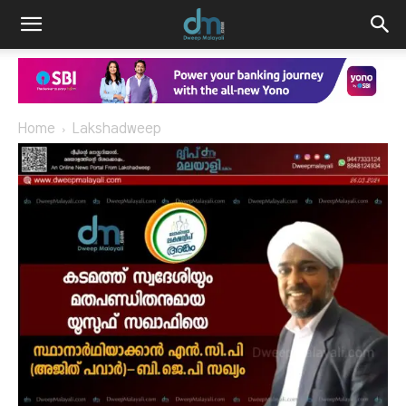
Home
Lakshadweep