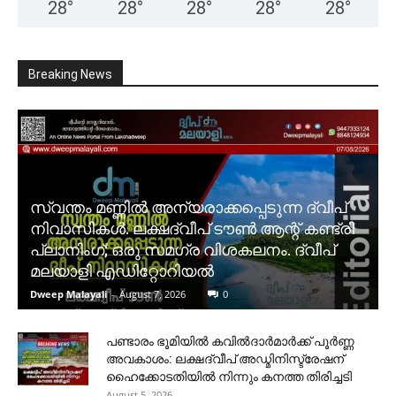
28
°
28
°
28
°
28
°
28
°
Breaking News
സ്വന്തം മണ്ണിൽ അന്യരാക്കപ്പെടുന്ന ദ്വീപ്
നിവാസികൾ. ലക്ഷദ്വീപ് ടൗൺ ആന്റ് കണ്ട്രി
പ്ലാനിംഗ്; ഒരു സമഗ്ര വിശകലനം. ദ്വീപ്
മലയാളി എഡിറ്റോറിയൽ
Dweep Malayali
-
August 7, 2026
0
പണ്ടാരം ഭൂമിയിൽ കവിൽദാർമാർക്ക് പൂർണ്ണ
അവകാശം: ലക്ഷദ്വീപ് അഡ്മിനിസ്ട്രേഷന്
ഹൈക്കോടതിയിൽ നിന്നും കനത്ത തിരിച്ചടി
August 5, 2026