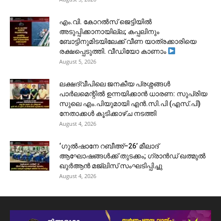
​എം.വി. കോറൽസ് ജെട്ടിയിൽ
അടുപ്പിക്കാനായില്ല; കപ്പലിനും
ബോട്ടിനുമിടയിലേക്ക് വീണ യാത്രക്കാരിയെ
രക്ഷപ്പെടുത്തി. വീഡിയോ കാണാം
August 5, 2026
ലക്ഷദ്വീപിലെ ജനകീയ പ്രശ്നങ്ങൾ
പാർലമെന്റിൽ ഉന്നയിക്കാൻ ധാരണ: സുപ്രിയ
സുലെ എം.പിയുമായി എൻ.സി.പി (എസ്.പി)
നേതാക്കൾ കൂടിക്കാഴ്ച നടത്തി
August 4, 2026
‘ഗുൽഷാനേ റബീഅ്–26’ മീലാദ്
ആഘോഷങ്ങൾക്ക് തുടക്കം; ഗ്രാൻഡ് ഖത്മുൽ
ഖുർആൻ മജ്‌ലിസ് സംഘടിപ്പിച്ചു
August 4, 2026