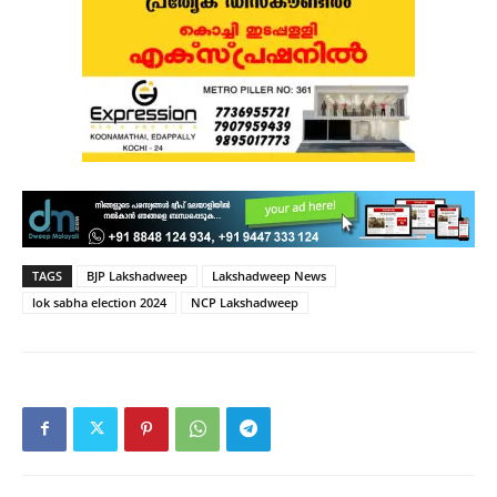
TAGS
BJP Lakshadweep
Lakshadweep News
lok sabha election 2024
NCP Lakshadweep