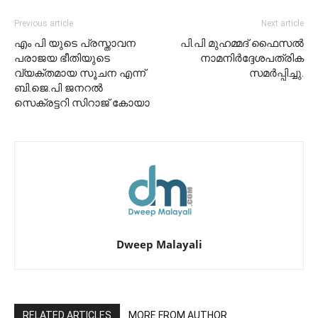
Previous article
Next article
എം പി യുടെ പ്രസ്താവന
പി.പി മുഹമ്മദ് ഫൈസൽ
പരാജയ ഭീതിയുടെ
നാമനിർദ്ദേശപത്രിക
വ്യക്തമായ സൂചന എന്ന്
സമർപ്പിച്ചു.
ബി.ജെ.പി ജനറൽ
സെക്രട്ടറി സിറാജ് കോയാ
Dweep Malayali
RELATED ARTICLES
MORE FROM AUTHOR