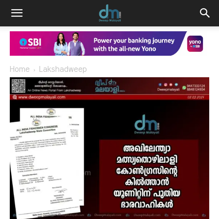
Home
Lakshadweep