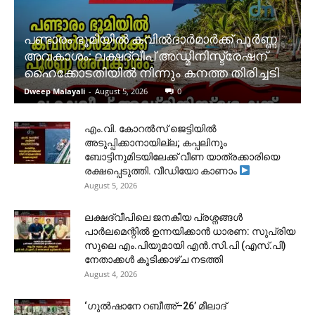
പണ്ടാരം ഭൂമിയിൽ കവിൽദാർമാർക്ക് പൂർണ്ണ
അവകാശം: ലക്ഷദ്വീപ് അഡ്മിനിസ്ട്രേഷന്
ഹൈക്കോടതിയിൽ നിന്നും കനത്ത തിരിച്ചടി
Dweep Malayali
-
August 5, 2026
0
​എം.വി. കോറൽസ് ജെട്ടിയിൽ
അടുപ്പിക്കാനായില്ല; കപ്പലിനും
ബോട്ടിനുമിടയിലേക്ക് വീണ യാത്രക്കാരിയെ
രക്ഷപ്പെടുത്തി. വീഡിയോ കാണാം
August 5, 2026
ലക്ഷദ്വീപിലെ ജനകീയ പ്രശ്നങ്ങൾ
പാർലമെന്റിൽ ഉന്നയിക്കാൻ ധാരണ: സുപ്രിയ
സുലെ എം.പിയുമായി എൻ.സി.പി (എസ്.പി)
നേതാക്കൾ കൂടിക്കാഴ്ച നടത്തി
August 4, 2026
‘ഗുൽഷാനേ റബീഅ്–26’ മീലാദ്