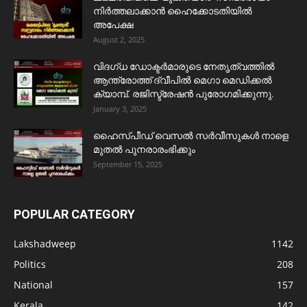
നിർത്തലാക്കാൻ ഹൈക്കോടതിയിൽ
അപേക്ഷ
August 2, 2025
വിദഗ്ധ ഡോക്ടർമാരുടെ നേതൃത്വത്തിൽ
ആന്ത്രോത്ത് ദ്വീപിൽ മെഗാ മെഡിക്കൽ
ക്യാമ്പ്. രജിസ്ട്രേഷൻ പുരോഗമിക്കുന്നു.
January 3, 2025
ഹൈസ്പീഡ് വെസൽ സർവീസുകൾ നാളെ
മുതൽ പുനരാരംഭിക്കും
September 15, 2025
POPULAR CATEGORY
Lakshadweep
1142
Politics
208
National
157
Kerala
142