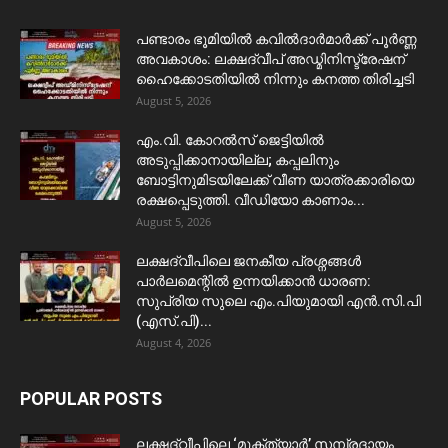
പണ്ടാരം ഭൂമിയിൽ കവിൽദാർമാർക്ക് പൂർണ്ണ
അവകാശം: ലക്ഷദ്വീപ് അഡ്മിനിസ്ട്രേഷന്
ഹൈക്കോടതിയിൽ നിന്നും കനത്ത തിരിച്ചടി
August 5, 2026
​എം.വി. കോറൽസ് ജെട്ടിയിൽ
അടുപ്പിക്കാനായില്ല; കപ്പലിനും
ബോട്ടിനുമിടയിലേക്ക് വീണ യാത്രക്കാരിയെ
രക്ഷപ്പെടുത്തി. വീഡിയോ കാണാം...
August 5, 2026
ലക്ഷദ്വീപിലെ ജനകീയ പ്രശ്നങ്ങൾ
പാർലമെന്റിൽ ഉന്നയിക്കാൻ ധാരണ:
സുപ്രിയ സുലെ എം.പിയുമായി എൻ.സി.പി
(എസ്.പി)...
August 4, 2026
POPULAR POSTS
ലക്ഷദ്വീപിലെ ‘മുക്ത്യാർ’ സമ്പ്രദായം