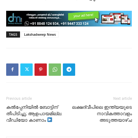
TAGS
Lakshadweep News
Previous article
Next article
കൽപ്പേനിയിൽ ബോട്ടിന്
ലക്ഷദ്വീപിലെ ഇന്ത്യയുടെ
തീപിടിച്ചു; ആളപായമില്ല.
നാവികത്താവളം
വീഡിയോ കാണാം
അടുത്തയാഴ്ച