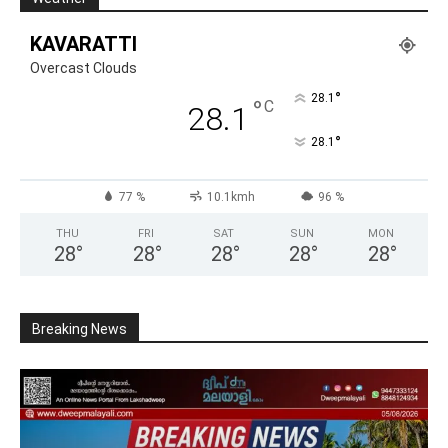
KAVARATTI
Overcast Clouds
°
28.1
°
C
28.1
°
28.1
77 %
10.1kmh
96 %
THU
FRI
SAT
SUN
MON
28
°
28
°
28
°
28
°
28
°
Breaking News