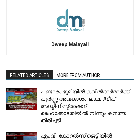
Dweep Malayali
RELATED ARTICLES
MORE FROM AUTHOR
പണ്ടാരം ഭൂമിയിൽ കവിൽദാർമാർക്ക്
പൂർണ്ണ അവകാശം: ലക്ഷദ്വീപ്
അഡ്മിനിസ്ട്രേഷന്
ഹൈക്കോടതിയിൽ നിന്നും കനത്ത
തിരിച്ചടി
​എം.വി. കോറൽസ് ജെട്ടിയിൽ