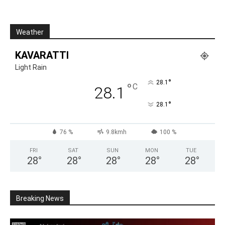
Weather
KAVARATTI
Light Rain
°
28.1
°
C
28.1
°
28.1
76 %
9.8kmh
100 %
FRI
SAT
SUN
MON
TUE
28
°
28
°
28
°
28
°
28
°
Breaking News