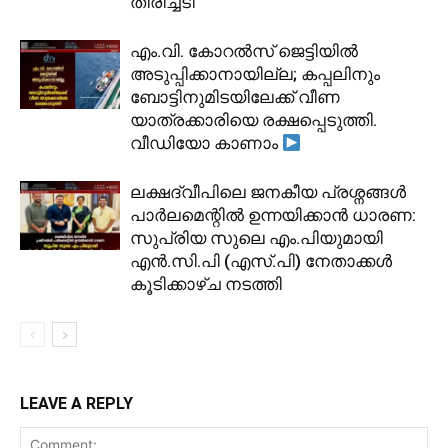
തിരിച്ചടി
​എം.വി. കോറൽസ് ജെട്ടിയിൽ
അടുപ്പിക്കാനായില്ല; കപ്പലിനും
ബോട്ടിനുമിടയിലേക്ക് വീണ
യാത്രക്കാരിയെ രക്ഷപ്പെടുത്തി.
വീഡിയോ കാണാം
ലക്ഷദ്വീപിലെ ജനകീയ പ്രശ്നങ്ങൾ
പാർലമെന്റിൽ ഉന്നയിക്കാൻ ധാരണ:
സുപ്രിയ സുലെ എം.പിയുമായി
എൻ.സി.പി (എസ്.പി) നേതാക്കൾ
കൂടിക്കാഴ്ച നടത്തി
LEAVE A REPLY