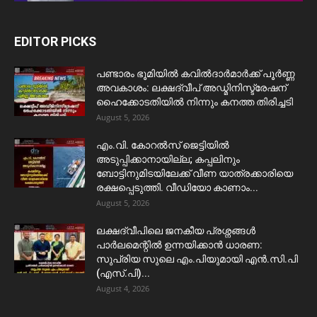
EDITOR PICKS
പണ്ടാരം ഭൂമിയിൽ കവിൽദാർമാർക്ക് പൂർണ്ണ
അവകാശം: ലക്ഷദ്വീപ് അഡ്മിനിസ്ട്രേഷന്
ഹൈക്കോടതിയിൽ നിന്നും കനത്ത തിരിച്ചടി
August 5, 2026
​എം.വി. കോറൽസ് ജെട്ടിയിൽ
അടുപ്പിക്കാനായില്ല; കപ്പലിനും
ബോട്ടിനുമിടയിലേക്ക് വീണ യാത്രക്കാരിയെ
രക്ഷപ്പെടുത്തി. വീഡിയോ കാണാം...
August 5, 2026
ലക്ഷദ്വീപിലെ ജനകീയ പ്രശ്നങ്ങൾ
പാർലമെന്റിൽ ഉന്നയിക്കാൻ ധാരണ:
സുപ്രിയ സുലെ എം.പിയുമായി എൻ.സി.പി
(എസ്.പി)...
August 4, 2026