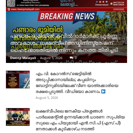
പണ്ടാരം ഭൂമിയിൽ കവിൽദാർമാർക്ക് പൂർണ്ണ
അവകാശം: ലക്ഷദ്വീപ് അഡ്മിനിസ്ട്രേഷന്
ഹൈക്കോടതിയിൽ നിന്നും കനത്ത തിരിച്ചടി
Dweep Malayali
-
August 5, 2026
0
​എം.വി. കോറൽസ് ജെട്ടിയിൽ
അടുപ്പിക്കാനായില്ല; കപ്പലിനും
ബോട്ടിനുമിടയിലേക്ക് വീണ യാത്രക്കാരിയെ
രക്ഷപ്പെടുത്തി. വീഡിയോ കാണാം
August 5, 2026
ലക്ഷദ്വീപിലെ ജനകീയ പ്രശ്നങ്ങൾ
പാർലമെന്റിൽ ഉന്നയിക്കാൻ ധാരണ: സുപ്രിയ
സുലെ എം.പിയുമായി എൻ.സി.പി (എസ്.പി)
നേതാക്കൾ കൂടിക്കാഴ്ച നടത്തി