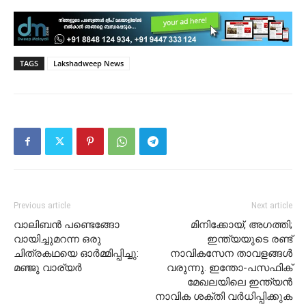
TAGS
Lakshadweep News
Previous article
Next article
വാലിബൻ പണ്ടെങ്ങോ
മിനിക്കോയ്, അഗത്തി;
വായിച്ചുമറന്ന ഒരു
ഇന്ത്യയുടെ രണ്ട്
ചിത്രകഥയെ ഓർമ്മിപ്പിച്ചു:
നാവികസേന താവളങ്ങൾ
മഞ്ജു വാര്യർ
വരുന്നു. ഇന്തോ-പസഫിക്
മേഖലയിലെ ഇന്ത്യൻ
നാവിക ശക്തി വര്‍ധിപ്പിക്കുക