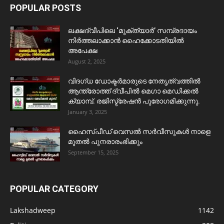
POPULAR POSTS
ലക്ഷദ്വീപിലെ ‘മുക്ത്യാർ’ സമ്പ്രദായം
നിർത്തലാക്കാൻ ഹൈക്കോടതിയിൽ
അപേക്ഷ
August 2, 2025
വിദഗ്ധ ഡോക്ടർമാരുടെ നേതൃത്വത്തിൽ
ആന്ത്രോത്ത് ദ്വീപിൽ മെഗാ മെഡിക്കൽ
ക്യാമ്പ്. രജിസ്ട്രേഷൻ പുരോഗമിക്കുന്നു.
January 3, 2025
ഹൈസ്പീഡ് വെസൽ സർവീസുകൾ നാളെ
മുതൽ പുനരാരംഭിക്കും
September 15, 2025
POPULAR CATEGORY
Lakshadweep
1142