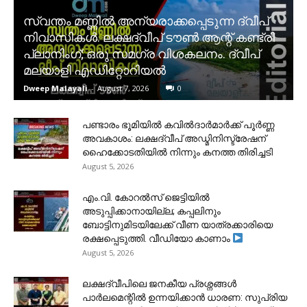
സ്വന്തം മണ്ണിൽ അന്യരാക്കപ്പെടുന്ന ദ്വീപ്
നിവാസികൾ. ലക്ഷദ്വീപ് ടൗൺ ആന്റ് കണ്ട്രി
പ്ലാനിംഗ്; ഒരു സമഗ്ര വിശകലനം. ദ്വീപ്
മലയാളി എഡിറ്റോറിയൽ
Dweep Malayali
-
August 7, 2026
0
പണ്ടാരം ഭൂമിയിൽ കവിൽദാർമാർക്ക് പൂർണ്ണ
അവകാശം: ലക്ഷദ്വീപ് അഡ്മിനിസ്ട്രേഷന്
ഹൈക്കോടതിയിൽ നിന്നും കനത്ത തിരിച്ചടി
August 5, 2026
​എം.വി. കോറൽസ് ജെട്ടിയിൽ
അടുപ്പിക്കാനായില്ല; കപ്പലിനും
ബോട്ടിനുമിടയിലേക്ക് വീണ യാത്രക്കാരിയെ
രക്ഷപ്പെടുത്തി. വീഡിയോ കാണാം
August 5, 2026
ലക്ഷദ്വീപിലെ ജനകീയ പ്രശ്നങ്ങൾ
പാർലമെന്റിൽ ഉന്നയിക്കാൻ ധാരണ: സുപ്രിയ