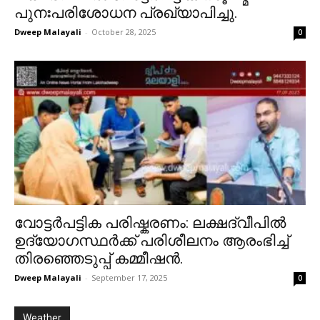
പുനഃപരിശോധന പ്രഖ്യാപിച്ചു.
Dweep Malayali
-
October 28, 2025
0
വോട്ടർപട്ടിക പരിഷ്കരണം: ലക്ഷദ്വീപിൽ
ഉദ്യോഗസ്ഥർക്ക് പരിശീലനം ആരംഭിച്ച്
തിരഞ്ഞെടുപ്പ് കമ്മീഷൻ.
Dweep Malayali
-
September 17, 2025
0
Weather