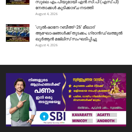
സുലെ എം.പിയുമായി എൻ.സി.പി (എസ്.പി)
നേതാക്കൾ കൂടിക്കാഴ്ച നടത്തി
August 4, 2026
‘ഗുൽഷാനേ റബീഅ്–26’ മീലാദ്
ആഘോഷങ്ങൾക്ക് തുടക്കം; ഗ്രാൻഡ് ഖത്മുൽ
ഖുർആൻ മജ്‌ലിസ് സംഘടിപ്പിച്ചു
August 4, 2026