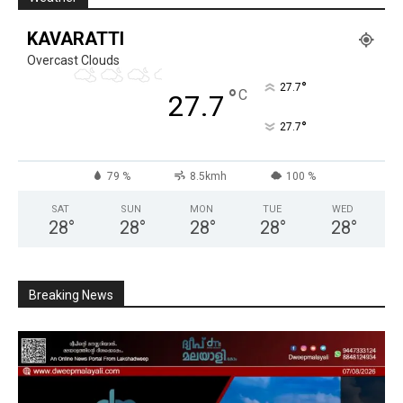
KAVARATTI
Overcast Clouds
°
27.7
°
C
27.7
°
27.7
79 %
8.5kmh
100 %
SAT
SUN
MON
TUE
WED
28
°
28
°
28
°
28
°
28
°
Breaking News