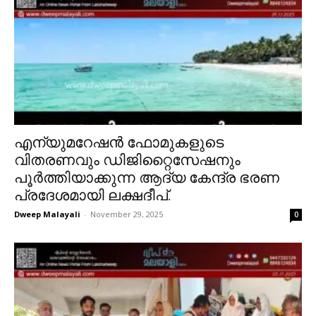
എന്യുമറേഷൻ ഫോമുകളുടെ
വിതരണവും ഡിജിറ്റൈസേഷനും
പൂർത്തിയാക്കുന്ന ആദ്യ കേന്ദ്ര ഭരണ
പ്രദേശമായി ലക്ഷദീപ്.
Dweep Malayali
-
November 29, 2025
0