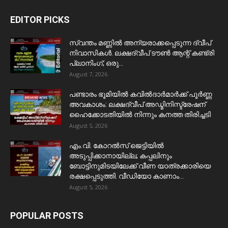
EDITOR PICKS
സ്വന്തം മണ്ണിൽ അന്യരാക്കപ്പെടുന്ന ദ്വീപ്
നിവാസികൾ. ലക്ഷദ്വീപ് ടൗൺ ആന്റ് കണ്ട്രി
പ്ലാനിംഗ്; ഒരു...
August 7, 2026
പണ്ടാരം ഭൂമിയിൽ കവിൽദാർമാർക്ക് പൂർണ്ണ
അവകാശം: ലക്ഷദ്വീപ് അഡ്മിനിസ്ട്രേഷന്
ഹൈക്കോടതിയിൽ നിന്നും കനത്ത തിരിച്ചടി
August 5, 2026
​എം.വി. കോറൽസ് ജെട്ടിയിൽ
അടുപ്പിക്കാനായില്ല; കപ്പലിനും
ബോട്ടിനുമിടയിലേക്ക് വീണ യാത്രക്കാരിയെ
രക്ഷപ്പെടുത്തി. വീഡിയോ കാണാം...
August 5, 2026
POPULAR POSTS