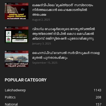
ലക്ഷദ്വീപിലെ ‘മുക്ത്യാർ’ സമ്പ്രദായം
നിർത്തലാക്കാൻ ഹൈക്കോടതിയിൽ
അപേക്ഷ
August 2, 2025
വിദഗ്ധ ഡോക്ടർമാരുടെ നേതൃത്വത്തിൽ
ആന്ത്രോത്ത് ദ്വീപിൽ മെഗാ മെഡിക്കൽ
ക്യാമ്പ്. രജിസ്ട്രേഷൻ പുരോഗമിക്കുന്നു.
January 3, 2025
ഹൈസ്പീഡ് വെസൽ സർവീസുകൾ നാളെ
മുതൽ പുനരാരംഭിക്കും
September 15, 2025
POPULAR CATEGORY
Lakshadweep
1143
Politics
208
National
157