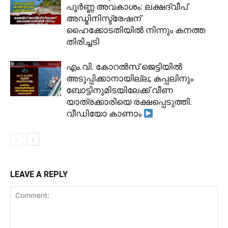
പൂർണ്ണ അവകാശം: ലക്ഷദ്വീപ്
അഡ്മിനിസ്ട്രേഷന്
ഹൈക്കോടതിയിൽ നിന്നും കനത്ത
തിരിച്ചടി
​എം.വി. കോറൽസ് ജെട്ടിയിൽ
അടുപ്പിക്കാനായില്ല; കപ്പലിനും
ബോട്ടിനുമിടയിലേക്ക് വീണ
യാത്രക്കാരിയെ രക്ഷപ്പെടുത്തി.
വീഡിയോ കാണാം
LEAVE A REPLY