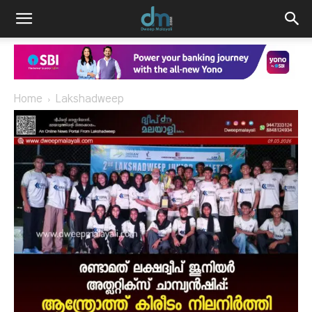
Home
Lakshadweep