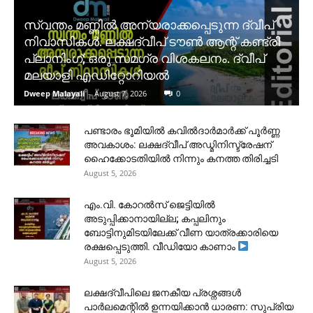
സ്വന്തം മണ്ണിൽ അന്യരാക്കപ്പെടുന്ന ദ്വീപ്
നിവാസികൾ. ലക്ഷദ്വീപ് ടൗൺ ആന്റ് കണ്ട്രി
പ്ലാനിംഗ്; ഒരു സമഗ്ര വിശകലനം. ദ്വീപ്
മലയാളി എഡിറ്റോറിയൽ
Dweep Malayali
-
August 7, 2026
0
പണ്ടാരം ഭൂമിയിൽ കവിൽദാർമാർക്ക് പൂർണ്ണ
അവകാശം: ലക്ഷദ്വീപ് അഡ്മിനിസ്ട്രേഷന്
ഹൈക്കോടതിയിൽ നിന്നും കനത്ത തിരിച്ചടി
August 5, 2026
​എം.വി. കോറൽസ് ജെട്ടിയിൽ
അടുപ്പിക്കാനായില്ല; കപ്പലിനും
ബോട്ടിനുമിടയിലേക്ക് വീണ യാത്രക്കാരിയെ
രക്ഷപ്പെടുത്തി. വീഡിയോ കാണാം
August 5, 2026
ലക്ഷദ്വീപിലെ ജനകീയ പ്രശ്നങ്ങൾ
പാർലമെന്റിൽ ഉന്നയിക്കാൻ ധാരണ: സുപ്രിയ