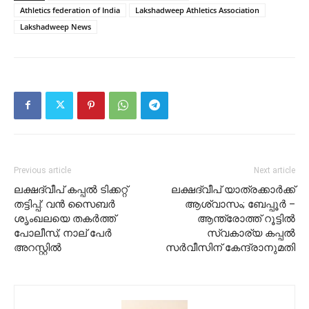
Athletics federation of India
Lakshadweep Athletics Association
Lakshadweep News
Previous article
Next article
ലക്ഷദ്വീപ് കപ്പൽ ടിക്കറ്റ്
ലക്ഷദ്വീപ് യാത്രക്കാർക്ക്
തട്ടിപ്പ്: വൻ സൈബർ
ആശ്വാസം; ബേപ്പൂർ –
ശൃംഖലയെ തകർത്ത്
ആന്ത്രോത്ത് റൂട്ടിൽ
പോലീസ്; നാല് പേർ
സ്വകാര്യ കപ്പൽ
അറസ്റ്റിൽ
സർവീസിന് കേന്ദ്രാനുമതി