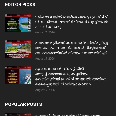
EDITOR PICKS
സ്വന്തം മണ്ണിൽ അന്യരാക്കപ്പെടുന്ന ദ്വീപ്
നിവാസികൾ. ലക്ഷദ്വീപ് ടൗൺ ആന്റ് കണ്ട്രി
പ്ലാനിംഗ്; ഒരു...
August 7, 2026
പണ്ടാരം ഭൂമിയിൽ കവിൽദാർമാർക്ക് പൂർണ്ണ
അവകാശം: ലക്ഷദ്വീപ് അഡ്മിനിസ്ട്രേഷന്
ഹൈക്കോടതിയിൽ നിന്നും കനത്ത തിരിച്ചടി
August 5, 2026
​എം.വി. കോറൽസ് ജെട്ടിയിൽ
അടുപ്പിക്കാനായില്ല; കപ്പലിനും
ബോട്ടിനുമിടയിലേക്ക് വീണ യാത്രക്കാരിയെ
രക്ഷപ്പെടുത്തി. വീഡിയോ കാണാം...
August 5, 2026
POPULAR POSTS
ലക്ഷദ്വീപിലെ ‘മുക്ത്യാർ’ സമ്പ്രദായം