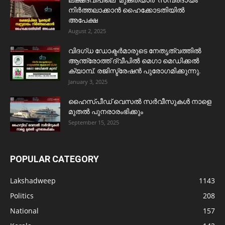
നിർത്തലാക്കാൻ ഹൈക്കോടതിയിൽ
അപേക്ഷ
August 2, 2025
വിദഗ്ധ ഡോക്ടർമാരുടെ നേതൃത്വത്തിൽ
ആന്ത്രോത്ത് ദ്വീപിൽ മെഗാ മെഡിക്കൽ
ക്യാമ്പ്. രജിസ്ട്രേഷൻ പുരോഗമിക്കുന്നു.
January 3, 2025
ഹൈസ്പീഡ് വെസൽ സർവീസുകൾ നാളെ
മുതൽ പുനരാരംഭിക്കും
September 15, 2025
POPULAR CATEGORY
Lakshadweep
1143
Politics
208
National
157