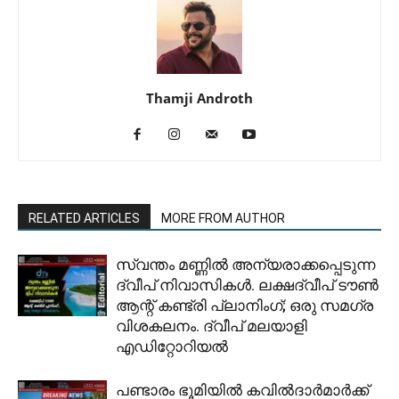
Thamji Androth
RELATED ARTICLES
MORE FROM AUTHOR
സ്വന്തം മണ്ണിൽ അന്യരാക്കപ്പെടുന്ന
ദ്വീപ് നിവാസികൾ. ലക്ഷദ്വീപ് ടൗൺ
ആന്റ് കണ്ട്രി പ്ലാനിംഗ്; ഒരു സമഗ്ര
വിശകലനം. ദ്വീപ് മലയാളി
എഡിറ്റോറിയൽ
പണ്ടാരം ഭൂമിയിൽ കവിൽദാർമാർക്ക്