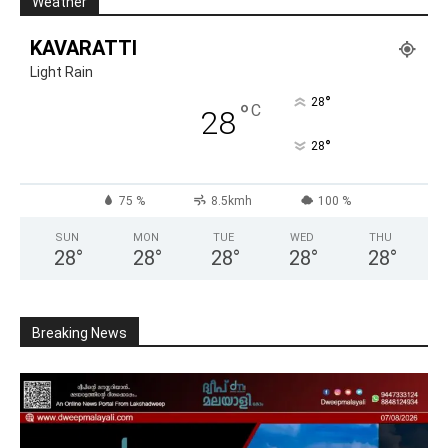
Weather
KAVARATTI
Light Rain
°
28
°
C
28
°
28
75 %
8.5kmh
100 %
SUN
MON
TUE
WED
THU
28
°
28
°
28
°
28
°
28
°
Breaking News