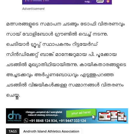
Advertisement
​മത്സരങ്ങളുടെ സമാപന ചടങ്ങും ട്രോഫി വിതരണവും
സായ് വോളിബോൾ ഗ്രൗണ്ടിൽ വെച്ച് നടന്നു.
ചെടിയാർ ഗ്രൂപ്പ് സ്ഥാപകനും റിട്ടയേർഡ്
സിൻഡിക്കേറ്റ് ബാങ്ക് മാനേജറുമായ പി. പൂക്കോയ
ചടങ്ങിൽ മുഖ്യാതിഥിയായിരുന്നു. കായികതാരങ്ങളുടെ
അച്ചടക്കവും അർപ്പണബോധവും എടുത്തുപറഞ്ഞ
ചടങ്ങിൽ വിജയികൾക്കുള്ള സമ്മാനങ്ങൾ വിതരണം
ചെയ്തു.
TAGS
Androth Island Athletics Association