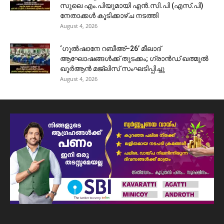
സുലെ എം.പിയുമായി എൻ.സി.പി (എസ്.പി)
നേതാക്കൾ കൂടിക്കാഴ്ച നടത്തി
August 4, 2026
‘ഗുൽഷാനേ റബീഅ്–26’ മീലാദ്
ആഘോഷങ്ങൾക്ക് തുടക്കം; ഗ്രാൻഡ് ഖത്മുൽ
ഖുർആൻ മജ്‌ലിസ് സംഘടിപ്പിച്ചു
August 4, 2026