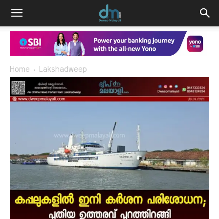
Home
Lakshadweep