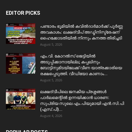
EDITOR PICKS
പണ്ടാരം ഭൂമിയിൽ കവിൽദാർമാർക്ക് പൂർണ്ണ
അവകാശം: ലക്ഷദ്വീപ് അഡ്മിനിസ്ട്രേഷന്
ഹൈക്കോടതിയിൽ നിന്നും കനത്ത തിരിച്ചടി
August 5, 2026
​എം.വി. കോറൽസ് ജെട്ടിയിൽ
അടുപ്പിക്കാനായില്ല; കപ്പലിനും
ബോട്ടിനുമിടയിലേക്ക് വീണ യാത്രക്കാരിയെ
രക്ഷപ്പെടുത്തി. വീഡിയോ കാണാം...
August 5, 2026
ലക്ഷദ്വീപിലെ ജനകീയ പ്രശ്നങ്ങൾ
പാർലമെന്റിൽ ഉന്നയിക്കാൻ ധാരണ:
സുപ്രിയ സുലെ എം.പിയുമായി എൻ.സി.പി
(എസ്.പി)...
August 4, 2026