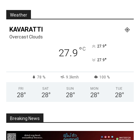
Weather
KAVARATTI
Overcast Clouds
°
27.9
°
C
27.9
°
27.9
78 %
9.3kmh
100 %
FRI
SAT
SUN
MON
TUE
28
°
28
°
28
°
28
°
28
°
Breaking News