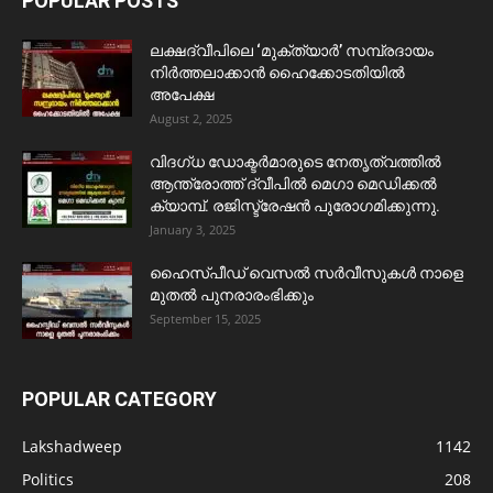
POPULAR POSTS
ലക്ഷദ്വീപിലെ ‘മുക്ത്യാർ’ സമ്പ്രദായം
നിർത്തലാക്കാൻ ഹൈക്കോടതിയിൽ
അപേക്ഷ
August 2, 2025
വിദഗ്ധ ഡോക്ടർമാരുടെ നേതൃത്വത്തിൽ
ആന്ത്രോത്ത് ദ്വീപിൽ മെഗാ മെഡിക്കൽ
ക്യാമ്പ്. രജിസ്ട്രേഷൻ പുരോഗമിക്കുന്നു.
January 3, 2025
ഹൈസ്പീഡ് വെസൽ സർവീസുകൾ നാളെ
മുതൽ പുനരാരംഭിക്കും
September 15, 2025
POPULAR CATEGORY
Lakshadweep
1142
Politics
208