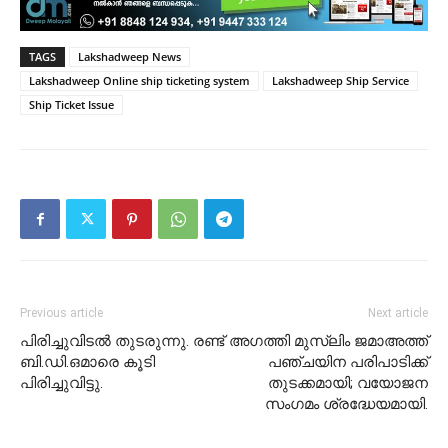
TAGS
Lakshadweep News
Lakshadweep Online ship ticketing system
Lakshadweep Ship Service
Ship Ticket Issue
Previous article
Next article
പിരിച്ചുവിടൽ തുടരുന്നു. രണ്ട്
അഗത്തി മുസ്ലിം ജമാഅത്ത്
ബി.ഡി.ഒമാരെ കൂടി
പഞ്ചയിന പരിപാടിക്ക്
പിരിച്ചുവിട്ടു.
തുടക്കമായി; വയോജന
സംഗമം ശ്രദ്ധേയമായി.