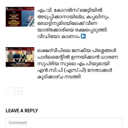
​എം.വി. കോറൽസ് ജെട്ടിയിൽ
അടുപ്പിക്കാനായില്ല; കപ്പലിനും
ബോട്ടിനുമിടയിലേക്ക് വീണ
യാത്രക്കാരിയെ രക്ഷപ്പെടുത്തി.
വീഡിയോ കാണാം
ലക്ഷദ്വീപിലെ ജനകീയ പ്രശ്നങ്ങൾ
പാർലമെന്റിൽ ഉന്നയിക്കാൻ ധാരണ:
സുപ്രിയ സുലെ എം.പിയുമായി
എൻ.സി.പി (എസ്.പി) നേതാക്കൾ
കൂടിക്കാഴ്ച നടത്തി
LEAVE A REPLY