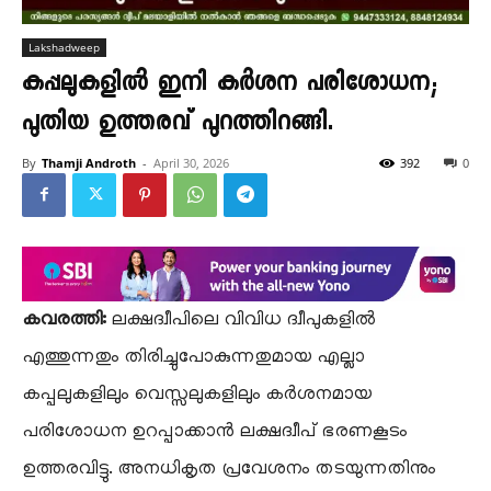
Lakshadweep
കപ്പലുകളിൽ ഇനി കർശന പരിശോധന;
പുതിയ ഉത്തരവ് പുറത്തിറങ്ങി.
By
Thamji Androth
-
April 30, 2026
392
0
കവരത്തി:
ലക്ഷദ്വീപിലെ വിവിധ ദ്വീപുകളിൽ
എത്തുന്നതും തിരിച്ചുപോകുന്നതുമായ എല്ലാ
കപ്പലുകളിലും വെസ്സലുകളിലും കർശനമായ
പരിശോധന ഉറപ്പാക്കാൻ ലക്ഷദ്വീപ് ഭരണകൂടം
ഉത്തരവിട്ടു. അനധികൃത പ്രവേശനം തടയുന്നതിനും