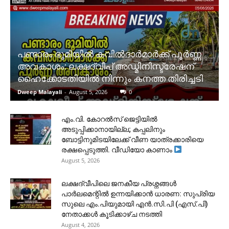
പണ്ടാരം ഭൂമിയിൽ കവിൽദാർമാർക്ക് പൂർണ്ണ
അവകാശം: ലക്ഷദ്വീപ് അഡ്മിനിസ്ട്രേഷന്
ഹൈക്കോടതിയിൽ നിന്നും കനത്ത തിരിച്ചടി
Dweep Malayali
-
August 5, 2026
0
​എം.വി. കോറൽസ് ജെട്ടിയിൽ
അടുപ്പിക്കാനായില്ല; കപ്പലിനും
ബോട്ടിനുമിടയിലേക്ക് വീണ യാത്രക്കാരിയെ
രക്ഷപ്പെടുത്തി. വീഡിയോ കാണാം
August 5, 2026
ലക്ഷദ്വീപിലെ ജനകീയ പ്രശ്നങ്ങൾ
പാർലമെന്റിൽ ഉന്നയിക്കാൻ ധാരണ: സുപ്രിയ
സുലെ എം.പിയുമായി എൻ.സി.പി (എസ്.പി)
നേതാക്കൾ കൂടിക്കാഴ്ച നടത്തി
August 4, 2026