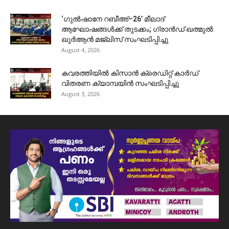
‘ഗുൽഷാനേ റബീഅ്–26’ മീലാദ്
ആഘോഷങ്ങൾക്ക് തുടക്കം; ഗ്രാൻഡ് ഖത്മുൽ
ഖുർആൻ മജ്‌ലിസ് സംഘടിപ്പിച്ചു
August 4, 2026
കവരത്തിയിൽ കിസാൻ ക്രെഡിറ്റ് കാർഡ്
വിതരണ ക്യാമ്പയിൻ സംഘടിപ്പിച്ചു
August 3, 2026