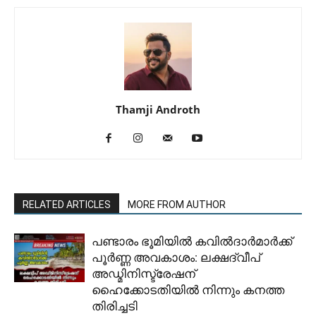
Thamji Androth
RELATED ARTICLES
MORE FROM AUTHOR
പണ്ടാരം ഭൂമിയിൽ കവിൽദാർമാർക്ക്
പൂർണ്ണ അവകാശം: ലക്ഷദ്വീപ്
അഡ്മിനിസ്ട്രേഷന്
ഹൈക്കോടതിയിൽ നിന്നും കനത്ത
തിരിച്ചടി