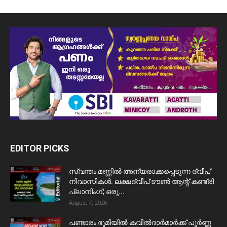
EDITOR PICKS
സ്വന്തം മണ്ണിൽ അന്യരാക്കപ്പെടുന്ന ദ്വീപ്
നിവാസികൾ. ലക്ഷദ്വീപ് ടൗൺ ആന്റ് കണ്ട്രി
പ്ലാനിംഗ്; ഒരു...
August 7, 2026
പണ്ടാരം ഭൂമിയിൽ കവിൽദാർമാർക്ക് പൂർണ്ണ