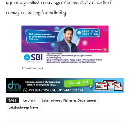
പ്രാബല്യത്തിൽ വരും എന്ന് ലക്ഷദ്വീപ് ഫിഷറീസ്
വകുപ്പ് ഡയറക്ടർ അറിയിച്ചു.
Advertisement
TAGS
Ice plant
Lakshadweep Fisheries Department
Lakshadweep News