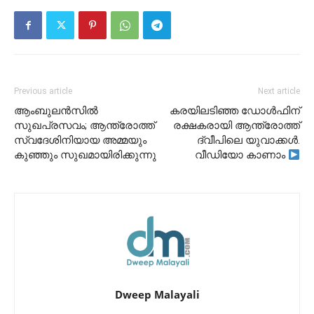
Previous article
Next article
ആംബുലൻസിൽ
കരയിലടിഞ്ഞ ഡോൾഫിന്
സുഖപ്രസവം; ആന്ത്രോത്ത്
രക്ഷകരായി ആന്ത്രോത്ത്
സ്വദേശിനിയായ അമ്മയും
ദ്വീപിലെ യുവാക്കൾ.
കുഞ്ഞും സുഖമായിരിക്കുന്നു
വീഡിയോ കാണാം
Dweep Malayali