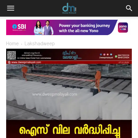
Home
Lakshadweep