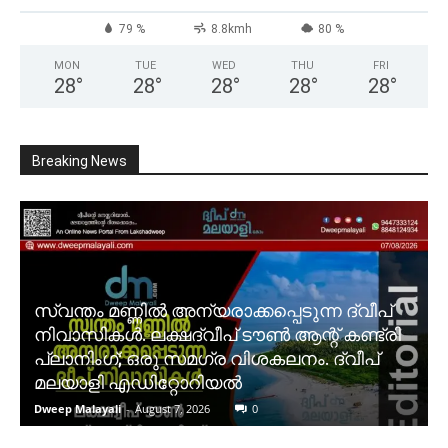
79 %
8.8kmh
80 %
MON
TUE
WED
THU
FRI
28
°
28
°
28
°
28
°
28
°
Breaking News
സ്വന്തം മണ്ണിൽ അന്യരാക്കപ്പെടുന്ന ദ്വീപ്
നിവാസികൾ. ലക്ഷദ്വീപ് ടൗൺ ആന്റ് കണ്ട്രി
പ്ലാനിംഗ്; ഒരു സമഗ്ര വിശകലനം. ദ്വീപ്
മലയാളി എഡിറ്റോറിയൽ
Dweep Malayali
-
August 7, 2026
0