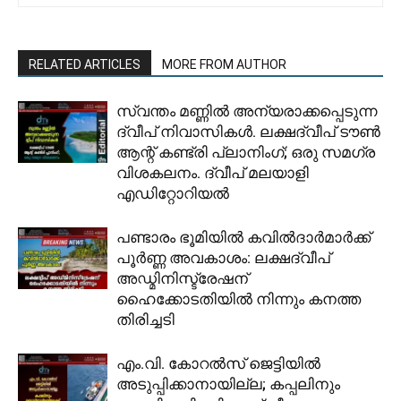
RELATED ARTICLES
MORE FROM AUTHOR
സ്വന്തം മണ്ണിൽ അന്യരാക്കപ്പെടുന്ന
ദ്വീപ് നിവാസികൾ. ലക്ഷദ്വീപ് ടൗൺ
ആന്റ് കണ്ട്രി പ്ലാനിംഗ്; ഒരു സമഗ്ര
വിശകലനം. ദ്വീപ് മലയാളി
എഡിറ്റോറിയൽ
പണ്ടാരം ഭൂമിയിൽ കവിൽദാർമാർക്ക്
പൂർണ്ണ അവകാശം: ലക്ഷദ്വീപ്
അഡ്മിനിസ്ട്രേഷന്
ഹൈക്കോടതിയിൽ നിന്നും കനത്ത
തിരിച്ചടി
​എം.വി. കോറൽസ് ജെട്ടിയിൽ
അടുപ്പിക്കാനായില്ല; കപ്പലിനും