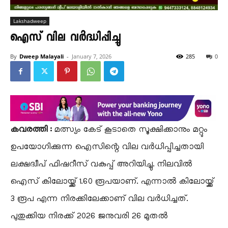
Lakshadweep
ഐസ് വില വർദ്ധിപ്പിച്ചു
By
Dweep Malayali
-
January 7, 2026
285
0
കവരത്തി :
മത്സ്യം കേട് കൂടാതെ സൂക്ഷിക്കാനും മറ്റും
ഉപയോഗിക്കുന്ന ഐസിന്റെ വില വർധിപ്പിച്ചതായി
ലക്ഷദ്വീപ് ഫിഷറീസ് വകുപ്പ് അറിയിച്ചു. നിലവിൽ
ഐസ് കിലോയ്ക്ക് 1.60 രൂപയാണ്. എന്നാൽ കിലോയ്ക്ക്
3 രൂപ എന്ന നിരക്കിലേക്കാണ് വില വർധിച്ചത്.
പുതുക്കിയ നിരക്ക് 2026 ജനുവരി 26 മുതൽ