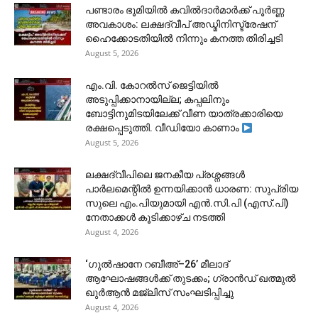
പണ്ടാരം ഭൂമിയിൽ കവിൽദാർമാർക്ക് പൂർണ്ണ
അവകാശം: ലക്ഷദ്വീപ് അഡ്മിനിസ്ട്രേഷന്
ഹൈക്കോടതിയിൽ നിന്നും കനത്ത തിരിച്ചടി
August 5, 2026
​എം.വി. കോറൽസ് ജെട്ടിയിൽ
അടുപ്പിക്കാനായില്ല; കപ്പലിനും
ബോട്ടിനുമിടയിലേക്ക് വീണ യാത്രക്കാരിയെ
രക്ഷപ്പെടുത്തി. വീഡിയോ കാണാം
August 5, 2026
ലക്ഷദ്വീപിലെ ജനകീയ പ്രശ്നങ്ങൾ
പാർലമെന്റിൽ ഉന്നയിക്കാൻ ധാരണ: സുപ്രിയ
സുലെ എം.പിയുമായി എൻ.സി.പി (എസ്.പി)
നേതാക്കൾ കൂടിക്കാഴ്ച നടത്തി
August 4, 2026
‘ഗുൽഷാനേ റബീഅ്–26’ മീലാദ്
ആഘോഷങ്ങൾക്ക് തുടക്കം; ഗ്രാൻഡ് ഖത്മുൽ
ഖുർആൻ മജ്‌ലിസ് സംഘടിപ്പിച്ചു
August 4, 2026