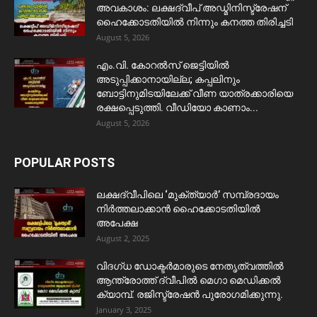
അവകാശം: ലക്ഷദ്വീപ് അഡ്മിനിസ്ട്രേഷന്
ഹൈക്കോടതിയിൽ നിന്നും കനത്ത തിരിച്ചടി
August 5, 2026
​എം.വി. കോറൽസ് ജെട്ടിയിൽ
അടുപ്പിക്കാനായില്ല; കപ്പലിനും
ബോട്ടിനുമിടയിലേക്ക് വീണ യാത്രക്കാരിയെ
രക്ഷപ്പെടുത്തി. വീഡിയോ കാണാം...
August 5, 2026
POPULAR POSTS
ലക്ഷദ്വീപിലെ ‘മുക്ത്യാർ’ സമ്പ്രദായം
നിർത്തലാക്കാൻ ഹൈക്കോടതിയിൽ
അപേക്ഷ
August 2, 2025
വിദഗ്ധ ഡോക്ടർമാരുടെ നേതൃത്വത്തിൽ
ആന്ത്രോത്ത് ദ്വീപിൽ മെഗാ മെഡിക്കൽ
ക്യാമ്പ്. രജിസ്ട്രേഷൻ പുരോഗമിക്കുന്നു.
January 3, 2025