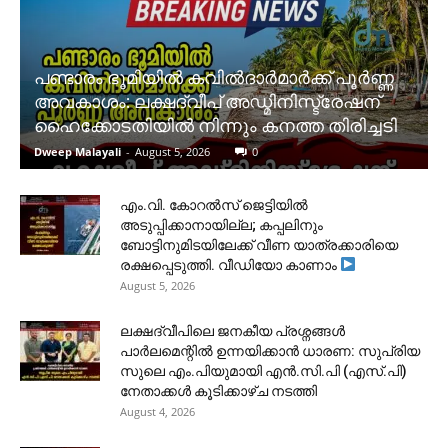
പണ്ടാരം ഭൂമിയിൽ കവിൽദാർമാർക്ക് പൂർണ്ണ
അവകാശം: ലക്ഷദ്വീപ് അഡ്മിനിസ്ട്രേഷന്
ഹൈക്കോടതിയിൽ നിന്നും കനത്ത തിരിച്ചടി
Dweep Malayali
-
August 5, 2026
0
​എം.വി. കോറൽസ് ജെട്ടിയിൽ
അടുപ്പിക്കാനായില്ല; കപ്പലിനും
ബോട്ടിനുമിടയിലേക്ക് വീണ യാത്രക്കാരിയെ
രക്ഷപ്പെടുത്തി. വീഡിയോ കാണാം
August 5, 2026
ലക്ഷദ്വീപിലെ ജനകീയ പ്രശ്നങ്ങൾ
പാർലമെന്റിൽ ഉന്നയിക്കാൻ ധാരണ: സുപ്രിയ
സുലെ എം.പിയുമായി എൻ.സി.പി (എസ്.പി)
നേതാക്കൾ കൂടിക്കാഴ്ച നടത്തി
August 4, 2026