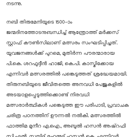
നടന്നു.
​നബി തിരുമേനിയുടെ 1500-ാം
ജന്മദിനത്തോടനുബന്ധിച്ച് ആന്ത്രോത്ത് മർക്കസ്
സ്റ്റാഫ് കൗൺസിലാണ് മത്സരം സംഘടിപ്പിച്ചത്.
യുവജനങ്ങൾക്ക് പുറമെ, മുതിർന്ന പൗരന്മാരായ
പി.കെ. ശറഫുദ്ദീൻ ഹാജി, കെ.പി. കാസ്മിക്കോയ
എന്നിവർ മത്സരത്തിൽ പങ്കെടുത്തത് ശ്രദ്ധേയമായി.
തിരുനബിയുടെ ജീവിതത്തെ അനവധി പേജുകളിൽ
അടയാളപ്പെടുത്തിക്കൊണ്ട് നിരവധി
മത്സരാർത്ഥികൾ പങ്കെടുത്ത ഈ പരിപാടി, പ്രവാചക
ചരിത്ര പഠനത്തിന് ഊന്നൽ നൽകി. മത്സരത്തിൽ
ഫാത്തിമ മുനീറ എ.ഐ., അബുൽ ഹസൻ അഷ്റഫി
സി.എൽ, സയ്യിദ് മുഹമ്മദ് ഹസ്സൻ കെ. എന്നിവർ