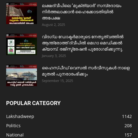
ലക്ഷദ്വീപിലെ ‘മുക്ത്യാർ’ സമ്പ്രദായം
നിർത്തലാക്കാൻ ഹൈക്കോടതിയിൽ
അപേക്ഷ
August 2, 2025
വിദഗ്ധ ഡോക്ടർമാരുടെ നേതൃത്വത്തിൽ
ആന്ത്രോത്ത് ദ്വീപിൽ മെഗാ മെഡിക്കൽ
ക്യാമ്പ്. രജിസ്ട്രേഷൻ പുരോഗമിക്കുന്നു.
January 3, 2025
ഹൈസ്പീഡ് വെസൽ സർവീസുകൾ നാളെ
മുതൽ പുനരാരംഭിക്കും
September 15, 2025
POPULAR CATEGORY
Lakshadweep
1142
Politics
208
National
157