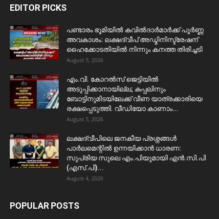
EDITOR PICKS
പണ്ടാരം ഭൂമിയിൽ കവിൽദാർമാർക്ക് പൂർണ്ണ
അവകാശം: ലക്ഷദ്വീപ് അഡ്മിനിസ്ട്രേഷന്
ഹൈക്കോടതിയിൽ നിന്നും കനത്ത തിരിച്ചടി
August 5, 2026
​എം.വി. കോറൽസ് ജെട്ടിയിൽ
അടുപ്പിക്കാനായില്ല; കപ്പലിനും
ബോട്ടിനുമിടയിലേക്ക് വീണ യാത്രക്കാരിയെ
രക്ഷപ്പെടുത്തി. വീഡിയോ കാണാം...
August 5, 2026
ലക്ഷദ്വീപിലെ ജനകീയ പ്രശ്നങ്ങൾ
പാർലമെന്റിൽ ഉന്നയിക്കാൻ ധാരണ:
സുപ്രിയ സുലെ എം.പിയുമായി എൻ.സി.പി
(എസ്.പി)...
August 4, 2026
POPULAR POSTS