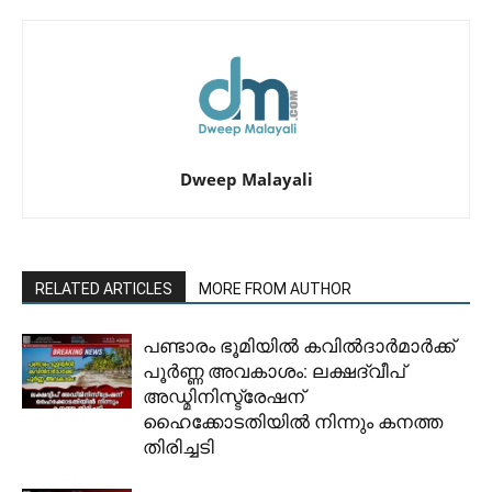
Dweep Malayali
RELATED ARTICLES
MORE FROM AUTHOR
പണ്ടാരം ഭൂമിയിൽ കവിൽദാർമാർക്ക്
പൂർണ്ണ അവകാശം: ലക്ഷദ്വീപ്
അഡ്മിനിസ്ട്രേഷന്
ഹൈക്കോടതിയിൽ നിന്നും കനത്ത
തിരിച്ചടി