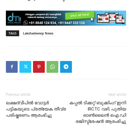
TAGS
Lakshadweep News
Previous article
Next article
ലക്ഷദ്വീപിൽ വോട്ടർ
കപ്പൽ ടിക്കറ്റ് ബുക്കിംഗ് ഇനി
പട്ടികയുടെ പ്രത്യേക തീവ്ര
IRCTC വഴി; പുതിയ
പരിഷ്കരണം ആരംഭിച്ചു
ഓൺലൈൻ ഐ.ഡി
രജിസ്ട്രേഷൻ ആരംഭിച്ചു