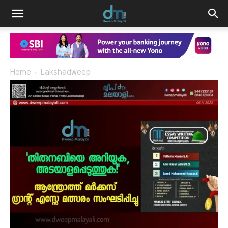
Home
Lakshadweep