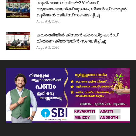
‘ഗുൽഷാനേ റബീഅ്–26’ മീലാദ്
ആഘോഷങ്ങൾക്ക് തുടക്കം; ഗ്രാൻഡ് ഖത്മുൽ
ഖുർആൻ മജ്‌ലിസ് സംഘടിപ്പിച്ചു
August 4, 2026
കവരത്തിയിൽ കിസാൻ ക്രെഡിറ്റ് കാർഡ്
വിതരണ ക്യാമ്പയിൻ സംഘടിപ്പിച്ചു
August 3, 2026