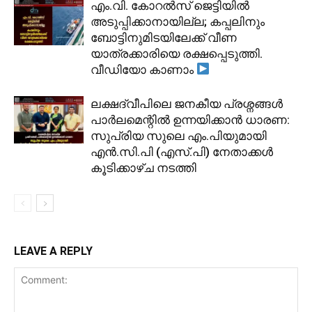
​എം.വി. കോറൽസ് ജെട്ടിയിൽ
അടുപ്പിക്കാനായില്ല; കപ്പലിനും
ബോട്ടിനുമിടയിലേക്ക് വീണ
യാത്രക്കാരിയെ രക്ഷപ്പെടുത്തി.
വീഡിയോ കാണാം
ലക്ഷദ്വീപിലെ ജനകീയ പ്രശ്നങ്ങൾ
പാർലമെന്റിൽ ഉന്നയിക്കാൻ ധാരണ:
സുപ്രിയ സുലെ എം.പിയുമായി
എൻ.സി.പി (എസ്.പി) നേതാക്കൾ
കൂടിക്കാഴ്ച നടത്തി
LEAVE A REPLY