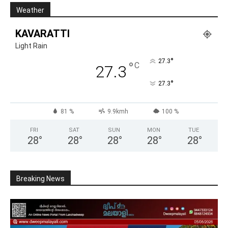
Weather
KAVARATTI
Light Rain
°
27.3
°
C
27.3
°
27.3
81 %
9.9kmh
100 %
FRI
SAT
SUN
MON
TUE
28
°
28
°
28
°
28
°
28
°
Breaking News