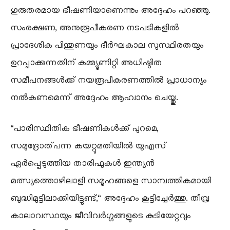
ഗുരുതരമായ ഭീഷണിയാണെന്നും അദ്ദേഹം പറഞ്ഞു.
സംരക്ഷണ, അനുരൂപീകരണ നടപടികളിൽ
പ്രാദേശിക പിന്തുണയും ദീർഘകാല സുസ്ഥിരതയും
ഉറപ്പാക്കുന്നതിന് കമ്മ്യൂണിറ്റി അധിഷ്ഠിത
സമീപനങ്ങൾക്ക് നയരൂപീകരണത്തിൽ പ്രാധാന്യം
നൽകണമെന്ന് അദ്ദേഹം ആഹ്വാനം ചെയ്തു.
“പാരിസ്ഥിതിക ഭീഷണികൾക്ക് പുറമെ,
സമുദ്രോത്പന്ന കയറ്റുമതിയിൽ യുഎസ്
ഏർപ്പെടുത്തിയ താരിഫുകൾ ഇന്ത്യൻ
മത്സ്യത്തൊഴിലാളി സമൂഹങ്ങളെ സാമ്പത്തികമായി
ബുദ്ധിമുട്ടിലാക്കിയിട്ടുണ്ട്,” അദ്ദേഹം കൂട്ടിച്ചേർത്തു. തീവ്ര
കാലാവസ്ഥയും ജീവിവർഗ്ഗങ്ങളുടെ കുടിയേറ്റവും