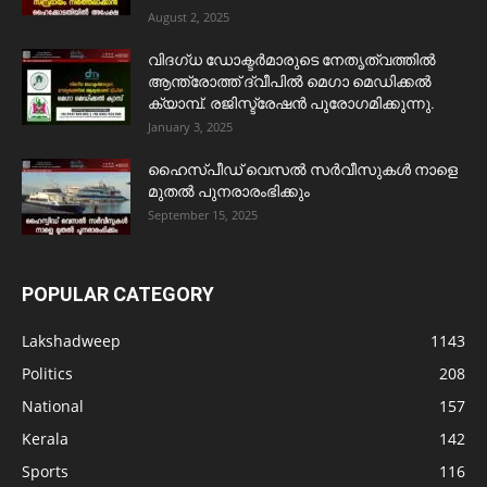
August 2, 2025
വിദഗ്ധ ഡോക്ടർമാരുടെ നേതൃത്വത്തിൽ
ആന്ത്രോത്ത് ദ്വീപിൽ മെഗാ മെഡിക്കൽ
ക്യാമ്പ്. രജിസ്ട്രേഷൻ പുരോഗമിക്കുന്നു.
January 3, 2025
ഹൈസ്പീഡ് വെസൽ സർവീസുകൾ നാളെ
മുതൽ പുനരാരംഭിക്കും
September 15, 2025
POPULAR CATEGORY
Lakshadweep
1143
Politics
208
National
157
Kerala
142
Sports
116