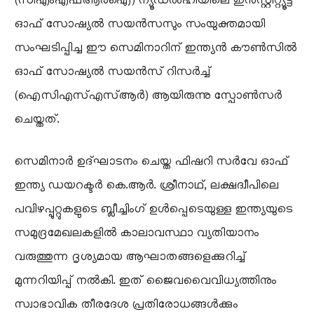
(സിഎംഎഫ്ആർഐ) ന്യൂഡൽഹിയിലെ ഇൻസ്റ്റിറ്റ്യൂട്ട്
ഓഫ് സോഷ്യൽ സയൻസസും സംയുക്തമായി
സംഘടിപ്പിച്ച ഈ സെമിനാറിന് ഇന്ത്യൻ കൗൺസിൽ
ഓഫ് സോഷ്യൽ സയൻസ് റിസർച്ച്
(ഐസിഎസ്എസ്ആർ) ആയിരുന്നു സ്പോൺസർ
ചെയ്തത്.
സെമിനാർ ഉദ്ഘാടനം ചെയ്ത ഫിഷറി സർവേ ഓഫ്
ഇന്ത്യ ഡയറക്ടർ കെ.ആർ. ശ്രീനാഥ്, ലക്ഷദ്വീപിലെ
പവിഴപ്പുറ്റുകളുടെ ബ്ലീച്ചിംഗ് ഉൾപ്പെടെയുള്ള ഇന്ത്യയുടെ
സമുദ്രമേഖലകളിൽ കാലാവസ്ഥാ വ്യതിയാനം
വരുത്തുന്ന ദൃശ്യമായ ആഘാതങ്ങളെക്കുറിച്ച്
മുന്നറിയിപ്പ് നൽകി. ഇത് ജൈവവൈവിധ്യത്തിനും
സ്വാഭാവിക തീരദേശ പ്രതിരോധങ്ങൾക്കും