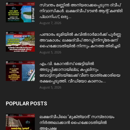
സ്വന്തം മണ്ണിൽ അന്യരാക്കപ്പെടുന്ന ദ്വീപ്
നിവാസികൾ. ലക്ഷദ്വീപ് ടൗൺ ആന്റ് കണ്ട്രി
പ്ലാനിംഗ്; ഒരു...
August 7, 2026
പണ്ടാരം ഭൂമിയിൽ കവിൽദാർമാർക്ക് പൂർണ്ണ
അവകാശം: ലക്ഷദ്വീപ് അഡ്മിനിസ്ട്രേഷന്
ഹൈക്കോടതിയിൽ നിന്നും കനത്ത തിരിച്ചടി
August 5, 2026
​എം.വി. കോറൽസ് ജെട്ടിയിൽ
അടുപ്പിക്കാനായില്ല; കപ്പലിനും
ബോട്ടിനുമിടയിലേക്ക് വീണ യാത്രക്കാരിയെ
രക്ഷപ്പെടുത്തി. വീഡിയോ കാണാം...
August 5, 2026
POPULAR POSTS
ലക്ഷദ്വീപിലെ ‘മുക്ത്യാർ’ സമ്പ്രദായം
നിർത്തലാക്കാൻ ഹൈക്കോടതിയിൽ
അപേക്ഷ