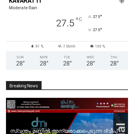
KAVARATTI
Moderate Rain
°
27.5
°
C
27.5
°
27.5
81 %
7.5kmh
100 %
SUN
MON
TUE
WED
THU
28
°
28
°
28
°
28
°
28
°
Breaking News
സ്വന്തം മണ്ണിൽ അന്യരാക്കപ്പെടുന്ന ദ്വീപ്