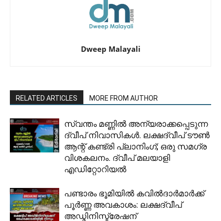
Dweep Malayali
RELATED ARTICLES
MORE FROM AUTHOR
സ്വന്തം മണ്ണിൽ അന്യരാക്കപ്പെടുന്ന
ദ്വീപ് നിവാസികൾ. ലക്ഷദ്വീപ് ടൗൺ
ആന്റ് കണ്ട്രി പ്ലാനിംഗ്; ഒരു സമഗ്ര
വിശകലനം. ദ്വീപ് മലയാളി
എഡിറ്റോറിയൽ
പണ്ടാരം ഭൂമിയിൽ കവിൽദാർമാർക്ക്
പൂർണ്ണ അവകാശം: ലക്ഷദ്വീപ്
അഡ്മിനിസ്ട്രേഷന്