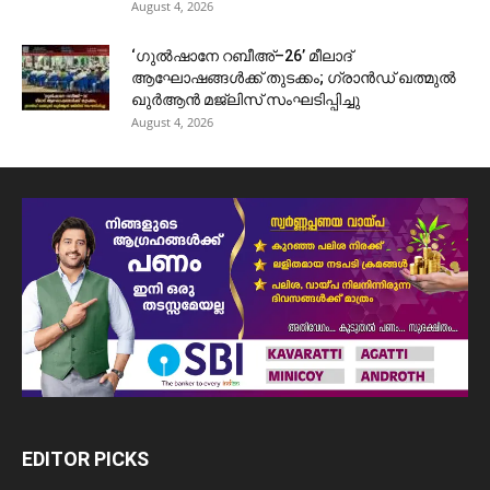
August 4, 2026
‘ഗുൽഷാനേ റബീഅ്–26’ മീലാദ്
ആഘോഷങ്ങൾക്ക് തുടക്കം; ഗ്രാൻഡ് ഖത്മുൽ
ഖുർആൻ മജ്‌ലിസ് സംഘടിപ്പിച്ചു
August 4, 2026
EDITOR PICKS