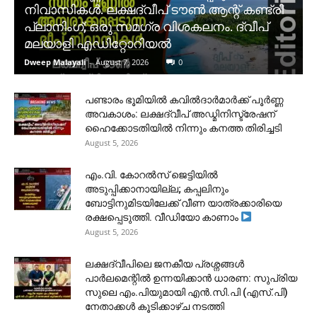
നിവാസികൾ. ലക്ഷദ്വീപ് ടൗൺ ആന്റ് കണ്ട്രി
പ്ലാനിംഗ്; ഒരു സമഗ്ര വിശകലനം. ദ്വീപ്
മലയാളി എഡിറ്റോറിയൽ
Dweep Malayali
-
August 7, 2026
0
പണ്ടാരം ഭൂമിയിൽ കവിൽദാർമാർക്ക് പൂർണ്ണ
അവകാശം: ലക്ഷദ്വീപ് അഡ്മിനിസ്ട്രേഷന്
ഹൈക്കോടതിയിൽ നിന്നും കനത്ത തിരിച്ചടി
August 5, 2026
​എം.വി. കോറൽസ് ജെട്ടിയിൽ
അടുപ്പിക്കാനായില്ല; കപ്പലിനും
ബോട്ടിനുമിടയിലേക്ക് വീണ യാത്രക്കാരിയെ
രക്ഷപ്പെടുത്തി. വീഡിയോ കാണാം
August 5, 2026
ലക്ഷദ്വീപിലെ ജനകീയ പ്രശ്നങ്ങൾ
പാർലമെന്റിൽ ഉന്നയിക്കാൻ ധാരണ: സുപ്രിയ
സുലെ എം.പിയുമായി എൻ.സി.പി (എസ്.പി)
നേതാക്കൾ കൂടിക്കാഴ്ച നടത്തി