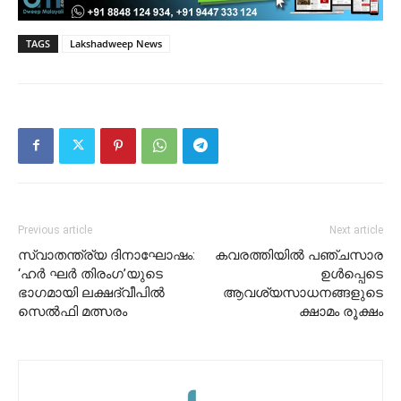
TAGS
Lakshadweep News
Previous article
Next article
സ്വാതന്ത്ര്യ ദിനാഘോഷം:
കവരത്തിയിൽ പഞ്ചസാര
‘ഹർ ഘർ തിരംഗ’യുടെ
ഉൾപ്പെടെ
ഭാഗമായി ലക്ഷദ്വീപിൽ
ആവശ്യസാധനങ്ങളുടെ
സെൽഫി മത്സരം
ക്ഷാമം രൂക്ഷം