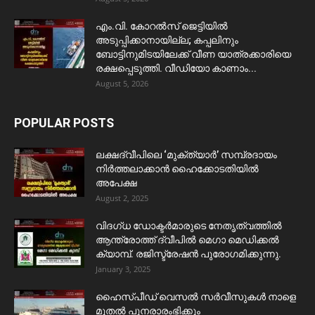
​എം.വി. കോറൽസ് ജെട്ടിയിൽ
അടുപ്പിക്കാനായില്ല; കപ്പലിനും
ബോട്ടിനുമിടയിലേക്ക് വീണ യാത്രക്കാരിയെ
രക്ഷപ്പെടുത്തി. വീഡിയോ കാണാം...
August 5, 2026
POPULAR POSTS
ലക്ഷദ്വീപിലെ ‘മുക്ത്യാർ’ സമ്പ്രദായം
നിർത്തലാക്കാൻ ഹൈക്കോടതിയിൽ
അപേക്ഷ
August 2, 2025
വിദഗ്ധ ഡോക്ടർമാരുടെ നേതൃത്വത്തിൽ
ആന്ത്രോത്ത് ദ്വീപിൽ മെഗാ മെഡിക്കൽ
ക്യാമ്പ്. രജിസ്ട്രേഷൻ പുരോഗമിക്കുന്നു.
January 3, 2025
ഹൈസ്പീഡ് വെസൽ സർവീസുകൾ നാളെ
മുതൽ പുനരാരംഭിക്കും