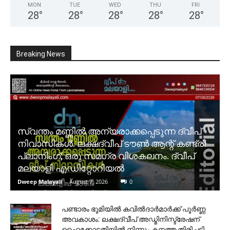
MON
TUE
WED
THU
FRI
28
°
28
°
28
°
28
°
28
°
Breaking News
സ്വന്തം മണ്ണിൽ അന്യരാക്കപ്പെടുന്ന ദ്വീപ്
നിവാസികൾ. ലക്ഷദ്വീപ് ടൗൺ ആന്റ് കണ്ട്രി
പ്ലാനിംഗ്; ഒരു സമഗ്ര വിശകലനം. ദ്വീപ്
മലയാളി എഡിറ്റോറിയൽ
Dweep Malayali
-
August 7, 2026
0
പണ്ടാരം ഭൂമിയിൽ കവിൽദാർമാർക്ക് പൂർണ്ണ
അവകാശം: ലക്ഷദ്വീപ് അഡ്മിനിസ്ട്രേഷന്
ഹൈക്കോടതിയിൽ നിന്നും കനത്ത തിരിച്ചടി