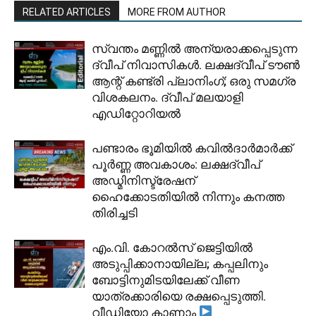
RELATED ARTICLES
MORE FROM AUTHOR
സ്വന്തം മണ്ണിൽ അന്യരാക്കപ്പെടുന്ന
ദ്വീപ് നിവാസികൾ. ലക്ഷദ്വീപ് ടൗൺ
ആന്റ് കണ്ട്രി പ്ലാനിംഗ്; ഒരു സമഗ്ര
വിശകലനം. ദ്വീപ് മലയാളി
എഡിറ്റോറിയൽ
പണ്ടാരം ഭൂമിയിൽ കവിൽദാർമാർക്ക്
പൂർണ്ണ അവകാശം: ലക്ഷദ്വീപ്
അഡ്മിനിസ്ട്രേഷന്
ഹൈക്കോടതിയിൽ നിന്നും കനത്ത
തിരിച്ചടി
​എം.വി. കോറൽസ് ജെട്ടിയിൽ
അടുപ്പിക്കാനായില്ല; കപ്പലിനും
ബോട്ടിനുമിടയിലേക്ക് വീണ
യാത്രക്കാരിയെ രക്ഷപ്പെടുത്തി.
വീഡിയോ കാണാം