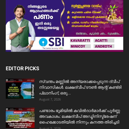
EDITOR PICKS
സ്വന്തം മണ്ണിൽ അന്യരാക്കപ്പെടുന്ന ദ്വീപ്
നിവാസികൾ. ലക്ഷദ്വീപ് ടൗൺ ആന്റ് കണ്ട്രി
പ്ലാനിംഗ്; ഒരു...
August 7, 2026
പണ്ടാരം ഭൂമിയിൽ കവിൽദാർമാർക്ക് പൂർണ്ണ
അവകാശം: ലക്ഷദ്വീപ് അഡ്മിനിസ്ട്രേഷന്
ഹൈക്കോടതിയിൽ നിന്നും കനത്ത തിരിച്ചടി
August 5, 2026