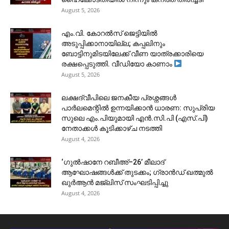
August 5, 2026
​എം.വി. കോറൽസ് ജെട്ടിയിൽ
അടുപ്പിക്കാനായില്ല; കപ്പലിനും
ബോട്ടിനുമിടയിലേക്ക് വീണ യാത്രക്കാരിയെ
രക്ഷപ്പെടുത്തി. വീഡിയോ കാണാം
August 5, 2026
ലക്ഷദ്വീപിലെ ജനകീയ പ്രശ്നങ്ങൾ
പാർലമെന്റിൽ ഉന്നയിക്കാൻ ധാരണ: സുപ്രിയ
സുലെ എം.പിയുമായി എൻ.സി.പി (എസ്.പി)
നേതാക്കൾ കൂടിക്കാഴ്ച നടത്തി
August 4, 2026
‘ഗുൽഷാനേ റബീഅ്–26’ മീലാദ്
ആഘോഷങ്ങൾക്ക് തുടക്കം; ഗ്രാൻഡ് ഖത്മുൽ
ഖുർആൻ മജ്‌ലിസ് സംഘടിപ്പിച്ചു
August 4, 2026