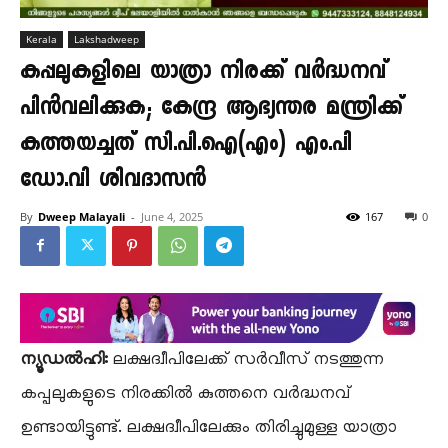
Kerala
Lakshadweep
കപ്പലുകളിലെ യാത്രാ നിരക്ക് വർദ്ധനവ്
പിൻവലിക്കുക; കേന്ദ്ര ആഭ്യന്തര മന്ത്രിക്ക്
കത്തയച്ചത് സി.പി.ഐ(എം) എം.പി
ഡോ.വി ശിവദാസൻ
By
Dweep Malayali
-
June 4, 2025
167
0
ന്യൂഡൽഹി:
ലക്ഷദ്വീപിലേക്ക് സർവീസ് നടത്തുന്ന
കപ്പലുകളുടെ നിരക്കിൽ കുത്തനെ വർദ്ധനവ്
ഉണ്ടായിട്ടുണ്ട്. ലക്ഷദ്വീപിലേക്കും തിരിച്ചുമുള്ള യാത്രാ