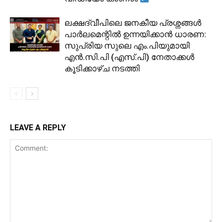
ലക്ഷദ്വീപിലെ ജനകീയ പ്രശ്നങ്ങൾ
പാർലമെന്റിൽ ഉന്നയിക്കാൻ ധാരണ:
സുപ്രിയ സുലെ എം.പിയുമായി
എൻ.സി.പി (എസ്.പി) നേതാക്കൾ
കൂടിക്കാഴ്ച നടത്തി
LEAVE A REPLY