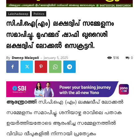
Lakshadweep
Politics
സി.പി.ഐ(എം) ലക്ഷദ്വീപ് സമ്മേളനം
സമാപിച്ചു. മുഹമ്മദ് ഷാഫി ഖുറൈശി
ലക്ഷദ്വീപ് ലോക്കൽ സെക്രട്ടറി.
By
Dweep Malayali
-
January 5, 2025
516
0
ആന്ത്രോത്ത്:
സി.പി.ഐ (എം) ലക്ഷദ്വീപ് ലോക്കൽ
സമ്മേളനം സമാപിച്ചു. ശനിയാഴ്ച രാവിലെ പതാക
ഉയർത്തിയതോടെ ആരംഭിച്ച സമ്മേളനത്തിൽ
വിവിധ ദ്വീപുകളിൽ നിന്നായി പ്രത്യേകം