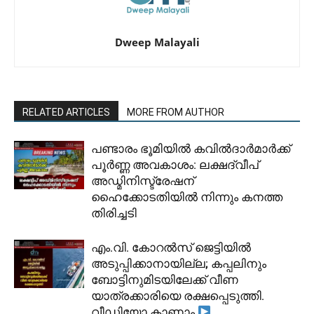
Dweep Malayali
RELATED ARTICLES
MORE FROM AUTHOR
പണ്ടാരം ഭൂമിയിൽ കവിൽദാർമാർക്ക്
പൂർണ്ണ അവകാശം: ലക്ഷദ്വീപ്
അഡ്മിനിസ്ട്രേഷന്
ഹൈക്കോടതിയിൽ നിന്നും കനത്ത
തിരിച്ചടി
​എം.വി. കോറൽസ് ജെട്ടിയിൽ
അടുപ്പിക്കാനായില്ല; കപ്പലിനും
ബോട്ടിനുമിടയിലേക്ക് വീണ
യാത്രക്കാരിയെ രക്ഷപ്പെടുത്തി.
വീഡിയോ കാണാം