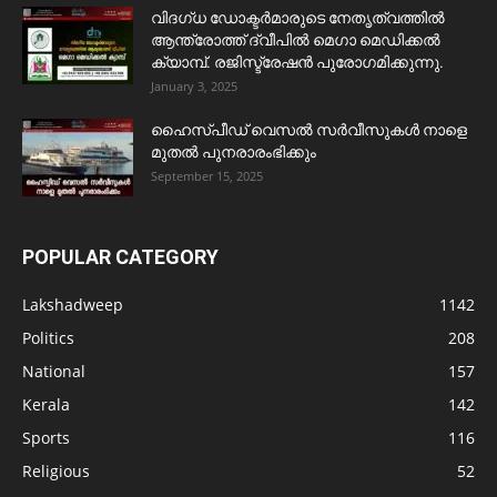
വിദഗ്ധ ഡോക്ടർമാരുടെ നേതൃത്വത്തിൽ
ആന്ത്രോത്ത് ദ്വീപിൽ മെഗാ മെഡിക്കൽ
ക്യാമ്പ്. രജിസ്ട്രേഷൻ പുരോഗമിക്കുന്നു.
January 3, 2025
ഹൈസ്പീഡ് വെസൽ സർവീസുകൾ നാളെ
മുതൽ പുനരാരംഭിക്കും
September 15, 2025
POPULAR CATEGORY
Lakshadweep
1142
Politics
208
National
157
Kerala
142
Sports
116
Religious
52