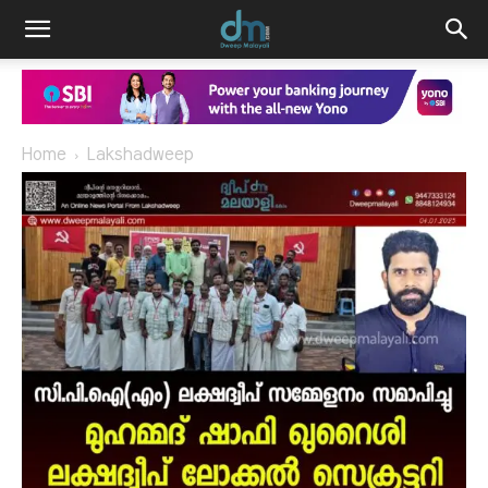
Home
Lakshadweep