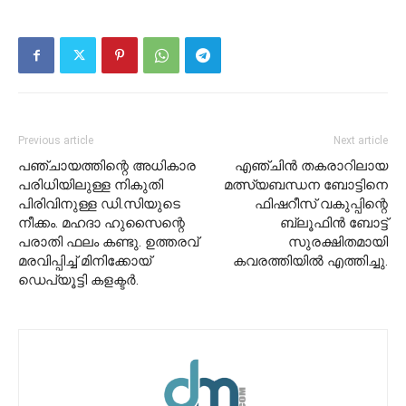
Previous article
Next article
പഞ്ചായത്തിന്റെ അധികാര
എഞ്ചിൻ തകരാറിലായ
പരിധിയിലുള്ള നികുതി
മത്സ്യബന്ധന ബോട്ടിനെ
പിരിവിനുള്ള ഡി.സിയുടെ
ഫിഷറീസ് വകുപ്പിന്റെ
നീക്കം. മഹദാ ഹുസൈന്റെ
ബ്ലൂഫിൻ ബോട്ട്
പരാതി ഫലം കണ്ടു. ഉത്തരവ്
സുരക്ഷിതമായി
മരവിപ്പിച്ച് മിനിക്കോയ്
കവരത്തിയിൽ എത്തിച്ചു.
ഡെപ്യൂട്ടി കളക്ടർ.