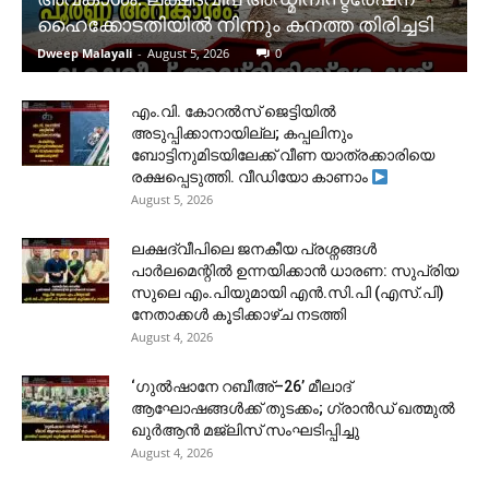
ഹൈക്കോടതിയിൽ നിന്നും കനത്ത തിരിച്ചടി
Dweep Malayali
-
August 5, 2026
0
​എം.വി. കോറൽസ് ജെട്ടിയിൽ
അടുപ്പിക്കാനായില്ല; കപ്പലിനും
ബോട്ടിനുമിടയിലേക്ക് വീണ യാത്രക്കാരിയെ
രക്ഷപ്പെടുത്തി. വീഡിയോ കാണാം
August 5, 2026
ലക്ഷദ്വീപിലെ ജനകീയ പ്രശ്നങ്ങൾ
പാർലമെന്റിൽ ഉന്നയിക്കാൻ ധാരണ: സുപ്രിയ
സുലെ എം.പിയുമായി എൻ.സി.പി (എസ്.പി)
നേതാക്കൾ കൂടിക്കാഴ്ച നടത്തി
August 4, 2026
‘ഗുൽഷാനേ റബീഅ്–26’ മീലാദ്
ആഘോഷങ്ങൾക്ക് തുടക്കം; ഗ്രാൻഡ് ഖത്മുൽ
ഖുർആൻ മജ്‌ലിസ് സംഘടിപ്പിച്ചു
August 4, 2026