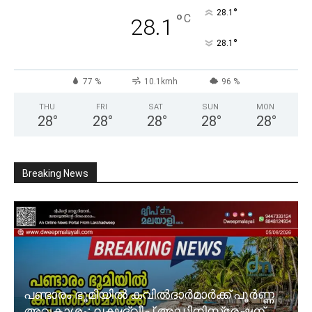
°
28.1
°
C
28.1
°
28.1
77 %
10.1kmh
96 %
THU
FRI
SAT
SUN
MON
28
°
28
°
28
°
28
°
28
°
Breaking News
പണ്ടാരം ഭൂമിയിൽ കവിൽദാർമാർക്ക് പൂർണ്ണ
അവകാശം: ലക്ഷദ്വീപ് അഡ്മിനിസ്ട്രേഷന്