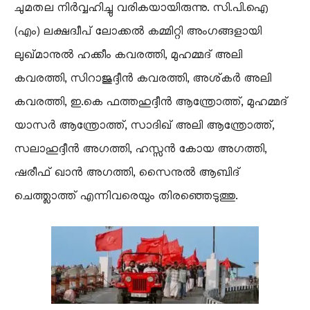
ചുമതല നിർവ്വഹിച്ചു വരികയായിരുന്നു. സി.പി.ഐ
(എം) ലക്ഷദ്വീപ് ലോക്കൽ കമ്മിറ്റി അംഗങ്ങളായി
ലുഖ്മാനുൽ ഹക്കീം കവരത്തി, മുഹമ്മദ് അലി
കവരത്തി, സിറാജുദ്ദീൻ കവരത്തി, അശ്കർ അലി
കവരത്തി, ഇ.കെ ഫത്തഹുദ്ദീൻ ആന്ത്രോത്ത്, മുഹമ്മദ്
യാസർ ആന്ത്രോത്ത്, സാദിഖ് അലി ആന്ത്രോത്ത്,
സലാഹുദ്ദീൻ അഗത്തി, ഹസ്സൻ കോയ അഗത്തി,
ഷരീഫ് ഖാൻ അഗത്തി, സൈനുൽ ആബിദ്
ചെത്ത്ലാത്ത് എന്നിവരെയും തിരഞ്ഞെടുത്തു.