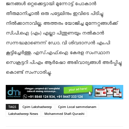
ജനങ്ങൾ ഒറ്റക്കെട്ടായി മുന്നോട്ട് പോകാൻ
തീരുമാനിച്ചാൽ ഒരു പട്ടേലിനും ഇവിടെ പിടിച്ചു
നിൽക്കാനാവില്ല. അത്തരം യോജിച്ച മുന്നേറ്റങ്ങൾക്ക്
സി.പി.ഐ (എം) എല്ലാ പിന്തുണയും നൽകാൻ
സന്നദ്ധമാണെന്ന് ഡോ. വി ശിവദാസൻ എം.പി
കൂട്ടിച്ചേർത്തു. എസ്.എഫ്.ഐ കേരള സംസ്ഥാന
സെക്രട്ടറി പി.എം ആർഷോ അഭിവാദ്യങ്ങൾ അർപ്പിച്ചു
കൊണ്ട് സംസാരിച്ചു.
TAGS
Cpim Lakshadweep
Cpim Local sammelanam
Lakshadweep News
Mohammed Shafi Qurashi