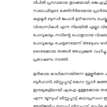
ദ്വീപിൽ പ്രൗഢമായ തുടക്കമായി. ജെ.എച്
സഖാഫിയുടെ ഭക്തിനിർഭരമായ പ്രാർത്ഥനയ
കളക്ടർ ബുസർ ജംഹർ ഉദ്ഘാടനം ചെയ്തു
വിശ്വാസികൾ എന്ന നിലയിൽ എല്ലാ വിഭാ
പോവുകയും നാടിന്റെ പൊതുവായ വിഷയങ്ങളി
പോവുകയും ചെയ്യണമെന്ന് അദ്ദേഹം ഓർമി
ശൈക്കോയ തങ്ങൾ അധ്യക്ഷത വഹിച്ചു. 
പ്രഭാഷണം നടത്തി.
മുൻകാല കാഥികനായിരുന്ന മുള്ളൂർക
ബുർഹാനി, ഖിസ്സപ്പാട്ട് മെഗാ സ്റ്റാർ കു
ഇശലുകളിലായി എ.ഐ മുത്തുക്കോയ തങ
എന്ന യൂസുഫ് ഖിസ്സപ്പാട്ട് കഥാപ്രസംഗ 
അതിജയിച്ച യൂസുഫ് ഖിസ്സപ്പാട്ട്, മാപ്പ