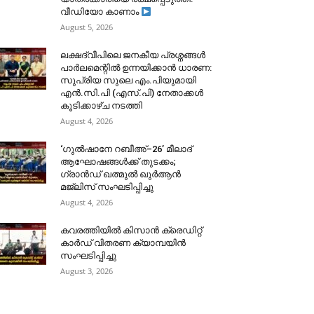
വീഡിയോ കാണാം
August 5, 2026
ലക്ഷദ്വീപിലെ ജനകീയ പ്രശ്നങ്ങൾ
പാർലമെന്റിൽ ഉന്നയിക്കാൻ ധാരണ:
സുപ്രിയ സുലെ എം.പിയുമായി
എൻ.സി.പി (എസ്.പി) നേതാക്കൾ
കൂടിക്കാഴ്ച നടത്തി
August 4, 2026
‘ഗുൽഷാനേ റബീഅ്–26’ മീലാദ്
ആഘോഷങ്ങൾക്ക് തുടക്കം;
ഗ്രാൻഡ് ഖത്മുൽ ഖുർആൻ
മജ്‌ലിസ് സംഘടിപ്പിച്ചു
August 4, 2026
കവരത്തിയിൽ കിസാൻ ക്രെഡിറ്റ്
കാർഡ് വിതരണ ക്യാമ്പയിൻ
സംഘടിപ്പിച്ചു
August 3, 2026