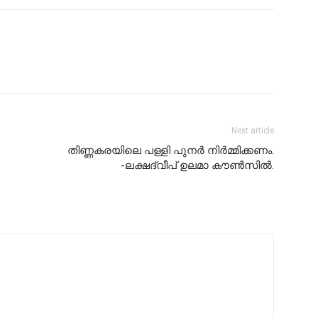
Next article
തിണ്ണകരയിലെ പള്ളി പുനർ നിർമ്മിക്കണം.
-ലക്ഷദ്വീപ് ഉലമാ കൗൺസിൽ.