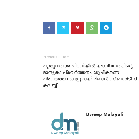
Previous article
പുതുവത്സര പിറവിയിൽ യൗവ്വനത്തിന്റെ
മാതൃകാ പ്രവർത്തനം. ശുചീകരണ
പ്രവർത്തനങ്ങളുമായി മിലാൻ സ്പോർട്സ്
ക്ലബ്ബ്.
Dweep Malayali