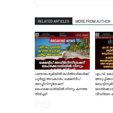
RELATED ARTICLES
MORE FROM AUTHOR
പണ്ടാരം ഭൂമിയിൽ കവിൽദാർമാർക്ക്
​എം.വി. ക
പൂർണ്ണ അവകാശം: ലക്ഷദ്വീപ്
അടുപ്പിക്ക
അഡ്മിനിസ്ട്രേഷന്
ബോട്ടിനുമി
ഹൈക്കോടതിയിൽ നിന്നും കനത്ത
യാത്രക്കാര
തിരിച്ചടി
വീഡിയോ 