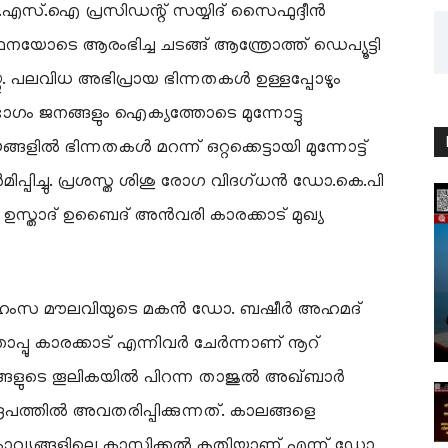
ച്.എസ്.ഐ പ്രസിഡന്റ് സയ്യിദ് സൈഫുദ്ദീൻ
ോടെ ആരംഭിച്ച ചടങ്ങ് ആന്ത്രോത്ത് ഡെപ്യൂട്ടി
. പലവിധ അഭിപ്രായ ഭിന്നതകൾ ഉള്ളപ്പോഴും
ഗം ജനങ്ങളും ഐക്യത്തോടെ മുന്നോട്ടു
ൽ ഭിന്നതകൾ മറന്ന് ഒറ്റക്കെട്ടായി മുന്നോട്ട്
പ്പിച്ചു. പ്രശസ്ത ശിശു രോഗ വിദഗ്ധൻ ഡോ.കെ.പി
ഉസ്താദ് ഉബൈദ് അൻവരി കാരക്കാട് മുഖ്യ
്കര ഹംസ മൗലവിയുടെ മകൻ ഡോ. ബഷീർ അഹമദ്
ഞ്ഞാപ്പു കാരക്കാട് എന്നിവർ ചേർന്നാണ് നൂറ്
്ങളുടെ തൂലികയിൽ പിറന്ന താജുൽ അഖ്ബാർ
രൂപത്തിൽ അവതരിപ്പിക്കുന്നത്. കാലങ്ങളെ
ിള കാവ്യങ്ങളിലെ ക്ലാസിക്കൽ കൃതിയാണ് എന്ന് ഡോ.