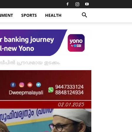
NMENT
SPORTS
HEALTH
്വീപിൽ പ്രൗഢമായ തുടക്കം.