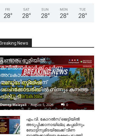
FRI
SAT
SUN
MON
TUE
28
°
28
°
28
°
28
°
28
°
Breaking News
പണ്ടാരം ഭൂമിയിൽ
കവിൽദാർമാർക്ക് പൂർണ്ണ
അവകാശം: ലക്ഷദ്വീപ്
അഡ്മിനിസ്ട്രേഷന്
ഹൈക്കോടതിയിൽ നിന്നും കനത്ത
തിരിച്ചടി
Dweep Malayali
-
August 5, 2026
0
​എം.വി. കോറൽസ് ജെട്ടിയിൽ
അടുപ്പിക്കാനായില്ല; കപ്പലിനും
ബോട്ടിനുമിടയിലേക്ക് വീണ
യാത്രക്കാരിയെ രക്ഷപ്പെടുത്തി.