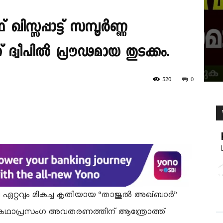
്സപ്പാട്ട് സമ്പൂർണ്ണ
്വീപിൽ പ്രൗഢമായ തുടക്കം.
520
0
െ ഏറ്റവും മികച്ച കൃതിയായ “താജുൽ അഖ്ബാർ”
ർണ്ണ കഥാപ്രസംഗ അവതരണത്തിന് ആന്ത്രോത്ത്