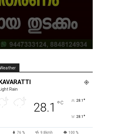
Weather
KAVARATTI
Light Rain
°
28.1
°
C
28.1
°
28.1
76 %
9.8kmh
100 %