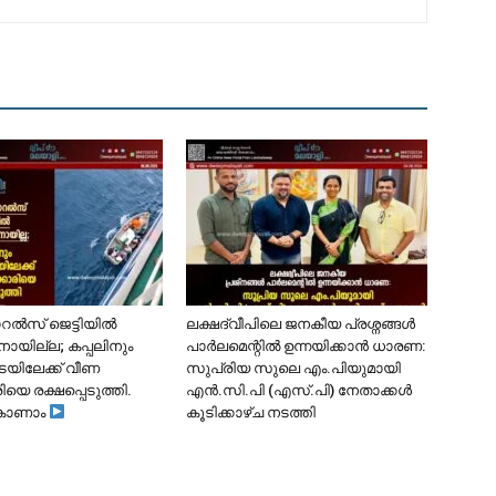
ോറൽസ് ജെട്ടിയിൽ
ലക്ഷദ്വീപിലെ ജനകീയ പ്രശ്നങ്ങൾ
ാനായില്ല; കപ്പലിനും
പാർലമെന്റിൽ ഉന്നയിക്കാൻ ധാരണ:
ടയിലേക്ക് വീണ
സുപ്രിയ സുലെ എം.പിയുമായി
ിയെ രക്ഷപ്പെടുത്തി.
എൻ.സി.പി (എസ്.പി) നേതാക്കൾ
കാണാം
കൂടിക്കാഴ്ച നടത്തി