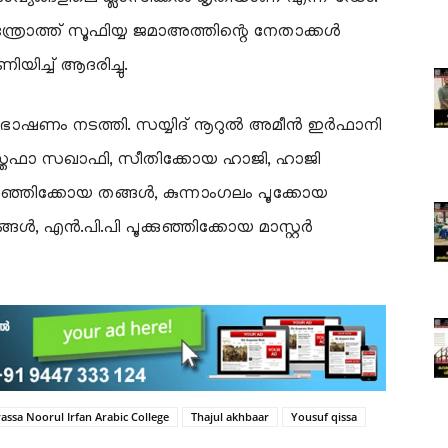
ത്രോത്ത് സൂഫിയ്യ ജമാഅത്തിന്റെ നേതാക്കൾ
ച്ച് ആദരിച്ചു.
ഭാഷണം നടത്തി. സയ്യിദ് നൂറുൽ അമീൻ ഇർഫാനി
 മുസ്തഫാ സഖാഫി, സീതിക്കോയ ഹാജി, ഹാജി
ുഞ്ഞിക്കോയ തങ്ങൾ, കുന്നാംഗലം പൂക്കോയ
ൾ, എൻ.പി.പി പൂക്കുഞ്ഞിക്കോയ മാസ്റ്റർ
assa Noorul Irfan Arabic College
Thajul akhbaar
Yousuf qissa