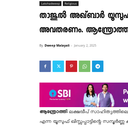
Lakshadweep
Religious
താജുൽ അഖ്ബാർ യൂസുഫ് ഖിസ
അവതരണം. ആന്ത്രോത്ത് ദ
By
Dweep Malayali
-
January 2, 2025
ആന്ത്രോത്ത്:
ലക്ഷദ്വീപ് സാഹിത്യത്തില
എന്ന യൂസുഫ് ഖിസ്സപ്പാട്ടിന്റെ സമ്പൂ