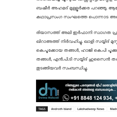
ബഷീർ അഹമദ് മുള്ളൂർക്കര പറഞ്ഞു. ആന്
കഥാപ്രസംഗ സംഘത്തെ പൊന്നാട അണിയി
രിയാസത്ത് അലി ഇർഫാനി സ്വാഗത പ്ര
ഖിറാഅത്ത് നിർവഹിച്ചു. ഖാളി സയ്യിദ്
കെ.പൂക്കോയ തങ്ങൾ, ഹാജി കെ.പി പൂക്ക
തങ്ങൾ, എൻ.പി.ടി സയ്യിദ് ഹുസൈൻ തങ്ങ
തുടങ്ങിയവർ സംബന്ധിച്ചു.
TAGS
Androth Island
Lakshadweep News
Madr