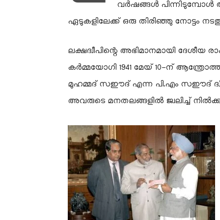
വർഷങ്ങൾ പിന്നിടുമ്പോൾ അ
ഏടുകളിലേക്ക് ഒരു തിരിഞ്ഞു നോട്ടം നട
ലക്ഷദ്വീപിന്റെ അഭിമാനമായി ദേശീയ രാഷ
കർമ്മയോഗി 1941 മേയ് 10-ന് ആന്ത്രോത്ത്
മുഹമ്മദ് സഈദ് എന്ന പി.എം സഈദ് ദ്
അവരുടെ മനതലങ്ങളിൽ ജ്വലിച്ച് നിൽക്കുന