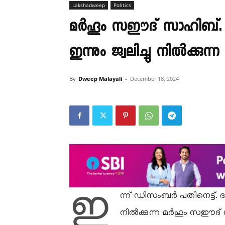
Lakshadweep
Politics
മർഹൂം സഈദ് സാഹിബ്. ദ
ഇന്നും ജ്വലിച്ചു നിൽക്കുന്
By
Dweep Malayali
-
December 18, 2024
ഇ
ന്ന് ഡിസംബർ പതിനെട്ട്. ദ്
നിൽക്കുന്ന മർഹൂം സഈദ് സ