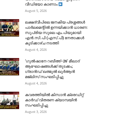
വീഡിയോ കാണാം
August 5, 2026
ലക്ഷദ്വീപിലെ ജനകീയ പ്രശ്നങ്ങൾ
പാർലമെന്റിൽ ഉന്നയിക്കാൻ ധാരണ:
സുപ്രിയ സുലെ എം.പിയുമായി
എൻ.സി.പി (എസ്.പി) നേതാക്കൾ
കൂടിക്കാഴ്ച നടത്തി
August 4, 2026
‘ഗുൽഷാനേ റബീഅ്–26’ മീലാദ്
ആഘോഷങ്ങൾക്ക് തുടക്കം;
ഗ്രാൻഡ് ഖത്മുൽ ഖുർആൻ
മജ്‌ലിസ് സംഘടിപ്പിച്ചു
August 4, 2026
കവരത്തിയിൽ കിസാൻ ക്രെഡിറ്റ്
കാർഡ് വിതരണ ക്യാമ്പയിൻ
സംഘടിപ്പിച്ചു
August 3, 2026