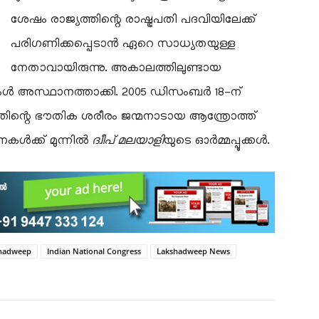
ശേഷം രാജ്യത്തിന്റെ രാഷ്ട്രപതി പദവിയിലേക്ക്
പരിഗണിക്കപ്പെടാൻ ഏറെ സാധ്യതയുള്ള
നേതാവായിരുന്നു. അകാലത്തിലുണ്ടായ
കൾ അസ്ഥാനത്താക്കി. 2005 ഡിസംബർ 18-ന്
തിന്റെ ഭൗതിക ശരീരം ജന്മനാടായ ആന്ത്രോത്ത്
രണകൾക്ക് മുന്നിൽ
ദ്വീപ് മലയാളി
യുടെ ഓർമ്മപ്പൂക്കൾ.
shadweep
Indian National Congress
Lakshadweep News