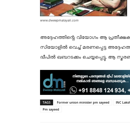
www.dweepmalayali.com
അദ്ദേഹത്തിന്റെ വിയോഗം ആ പ്രതീക്ഷ
സിയോളിൽ വെച്ച് മരണപ്പെട്ട അദ്ദേഹത്
ദ്വീപിൽ ഖബറടക്കം ചെയ്യപ്പെട്ടു. ആ സ്മ
TAGS
Former union minister pm sayeed
INC Lak
Pm sayeed