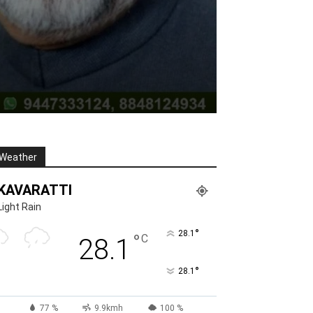
Weather
KAVARATTI
Light Rain
°
28.1
°
C
28.1
°
28.1
77 %
9.9kmh
100 %