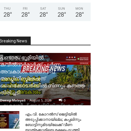
THU
FRI
SAT
SUN
MON
28
°
28
°
28
°
28
°
28
°
Breaking News
പണ്ടാരം ഭൂമിയിൽ
കവിൽദാർമാർക്ക് പൂർണ്ണ
അവകാശം: ലക്ഷദ്വീപ്
അഡ്മിനിസ്ട്രേഷന്
ഹൈക്കോടതിയിൽ നിന്നും കനത്ത
തിരിച്ചടി
Dweep Malayali
-
August 5, 2026
0
​എം.വി. കോറൽസ് ജെട്ടിയിൽ
അടുപ്പിക്കാനായില്ല; കപ്പലിനും
ബോട്ടിനുമിടയിലേക്ക് വീണ
യാത്രക്കാരിയെ രക്ഷപ്പെടുത്തി.