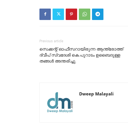
Previous article
സെക്കന്റ് ഓഫീസറായിരുന്ന ആന്ത്രോത്ത്
ദ്വീപ് സ്വദേശി കെ.പുറാടം ഉബൈദുള്ള
തങ്ങൾ അന്തരിച്ചു.
Dweep Malayali