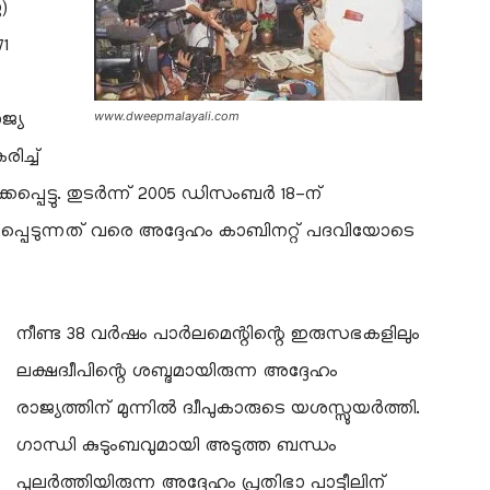
)
1
www.dweepmalayali.com
ജ്യ
ച്ച്
പ്പെട്ടു. തുടർന്ന് 2005 ഡിസംബർ 18-ന്
െടുന്നത് വരെ അദ്ദേഹം കാബിനറ്റ് പദവിയോടെ
നീണ്ട 38 വർഷം പാർലമെന്റിന്റെ ഇരുസഭകളിലും
ലക്ഷദ്വീപിന്റെ ശബ്ദമായിരുന്ന അദ്ദേഹം
രാജ്യത്തിന് മുന്നിൽ ദ്വീപുകാരുടെ യശസ്സുയർത്തി.
ഗാന്ധി കുടുംബവുമായി അടുത്ത ബന്ധം
പുലർത്തിയിരുന്ന അദ്ദേഹം പ്രതിഭാ പാട്ടീലിന്