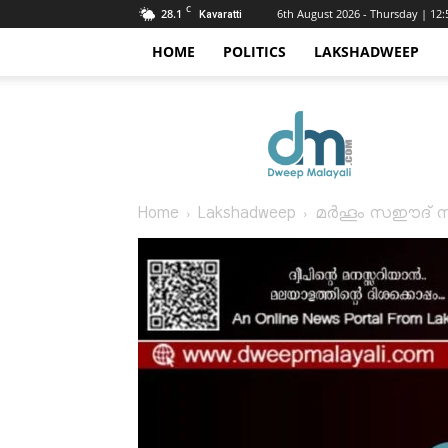
C
28.1
6th August 2026 - Thursday | 12
Kavaratti
HOME
POLITICS
LAKSHADWEEP
Dweep
Malayali
Home
Lakshadweep
മർഹൂം സഈദ് സാഹി