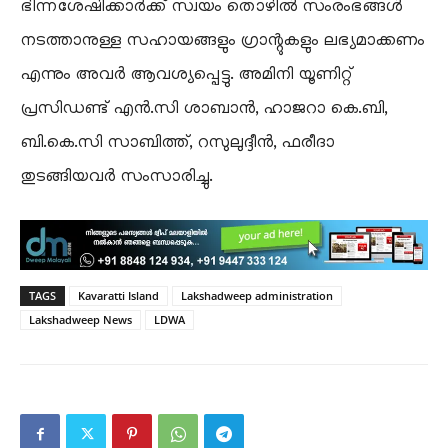
ഭിന്നശേഷിക്കാർക്ക് സ്വയം തൊഴിൽ സംരംഭങ്ങൾ
നടത്താനുള്ള സഹായങ്ങളും ഗ്രാന്റുകളും ലഭ്യമാക്കണം
എന്നും അവർ ആവശ്യപ്പെട്ടു. അമിനി യൂണിറ്റ്
പ്രസിഡണ്ട് എൻ.സി ശാബാൻ, ഹാജറാ കെ.ബി,
ബി.കെ.സി സാബിത്ത്, റസുലുദ്ദീൻ, ഫരീദാ
തുടങ്ങിയവർ സംസാരിച്ചു.
TAGS
Kavaratti Island
Lakshadweep administration
Lakshadweep News
LDWA