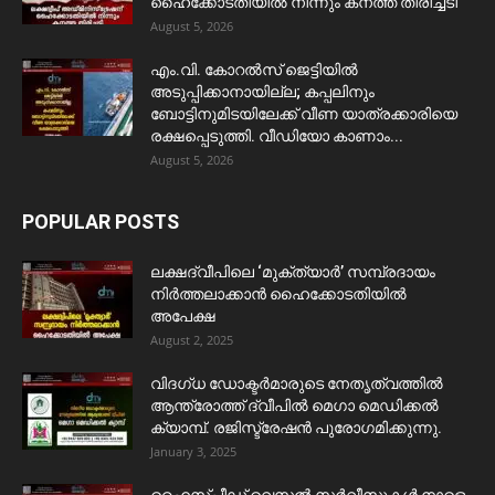
ഹൈക്കോടതിയിൽ നിന്നും കനത്ത തിരിച്ചടി
August 5, 2026
​എം.വി. കോറൽസ് ജെട്ടിയിൽ
അടുപ്പിക്കാനായില്ല; കപ്പലിനും
ബോട്ടിനുമിടയിലേക്ക് വീണ യാത്രക്കാരിയെ
രക്ഷപ്പെടുത്തി. വീഡിയോ കാണാം...
August 5, 2026
POPULAR POSTS
ലക്ഷദ്വീപിലെ ‘മുക്ത്യാർ’ സമ്പ്രദായം
നിർത്തലാക്കാൻ ഹൈക്കോടതിയിൽ
അപേക്ഷ
August 2, 2025
വിദഗ്ധ ഡോക്ടർമാരുടെ നേതൃത്വത്തിൽ
ആന്ത്രോത്ത് ദ്വീപിൽ മെഗാ മെഡിക്കൽ
ക്യാമ്പ്. രജിസ്ട്രേഷൻ പുരോഗമിക്കുന്നു.
January 3, 2025