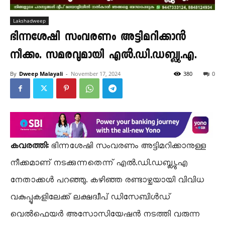
Lakshadweep
ഭിന്നശേഷി സംവരണം അട്ടിമറിക്കാൻ
നീക്കം. സമരവുമായി എൽ.ഡി.ഡബ്ല്യു.എ.
By
Dweep Malayali
-
November 17, 2024
380
0
കവരത്തി:
ഭിന്നശേഷി സംവരണം അട്ടിമറിക്കാനുള്ള
നീക്കമാണ് നടക്കുന്നതെന്ന് എൽ.ഡി.ഡബ്ല്യു.എ
നേതാക്കൾ പറഞ്ഞു. കഴിഞ്ഞ രണ്ടാഴ്ചയായി വിവിധ
വകുപ്പുകളിലേക്ക് ലക്ഷദ്വീപ് ഡിസേബിൾഡ്
വെൽഫെയർ അസോസിയേഷൻ നടത്തി വരുന്ന