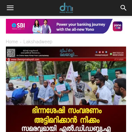
Home
Lakshadweep