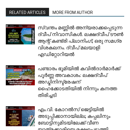
RELATED ARTICLES
MORE FROM AUTHOR
സ്വന്തം മണ്ണിൽ അന്യരാക്കപ്പെടുന്ന
ദ്വീപ് നിവാസികൾ. ലക്ഷദ്വീപ് ടൗൺ
ആന്റ് കണ്ട്രി പ്ലാനിംഗ്; ഒരു സമഗ്ര
വിശകലനം. ദ്വീപ് മലയാളി
എഡിറ്റോറിയൽ
പണ്ടാരം ഭൂമിയിൽ കവിൽദാർമാർക്ക്
പൂർണ്ണ അവകാശം: ലക്ഷദ്വീപ്
അഡ്മിനിസ്ട്രേഷന്
ഹൈക്കോടതിയിൽ നിന്നും കനത്ത
തിരിച്ചടി
​എം.വി. കോറൽസ് ജെട്ടിയിൽ
അടുപ്പിക്കാനായില്ല; കപ്പലിനും
ബോട്ടിനുമിടയിലേക്ക് വീണ
യാത്രക്കാരിയെ രക്ഷപ്പെടുത്തി.