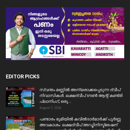
EDITOR PICKS
സ്വന്തം മണ്ണിൽ അന്യരാക്കപ്പെടുന്ന ദ്വീപ്
നിവാസികൾ. ലക്ഷദ്വീപ് ടൗൺ ആന്റ് കണ്ട്രി
പ്ലാനിംഗ്; ഒരു...
August 7, 2026
പണ്ടാരം ഭൂമിയിൽ കവിൽദാർമാർക്ക് പൂർണ്ണ
അവകാശം: ലക്ഷദ്വീപ് അഡ്മിനിസ്ട്രേഷന്