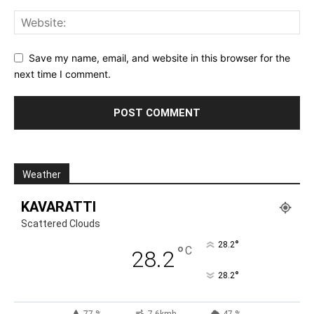
Save my name, email, and website in this browser for the
next time I comment.
Weather
KAVARATTI
Scattered Clouds
°
28.2
°
C
28.2
°
28.2
77 %
7.6kmh
47 %