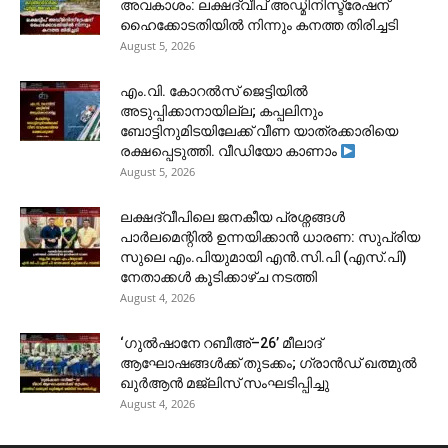
അവകാശം: ലക്ഷദ്വീപ് അഡ്മിനിസ്ട്രേഷന്
ഹൈക്കോടതിയിൽ നിന്നും കനത്ത തിരിച്ചടി
August 5, 2026
​എം.വി. കോറൽസ് ജെട്ടിയിൽ
അടുപ്പിക്കാനായില്ല; കപ്പലിനും
ബോട്ടിനുമിടയിലേക്ക് വീണ യാത്രക്കാരിയെ
രക്ഷപ്പെടുത്തി. വീഡിയോ കാണാം
August 5, 2026
ലക്ഷദ്വീപിലെ ജനകീയ പ്രശ്നങ്ങൾ
പാർലമെന്റിൽ ഉന്നയിക്കാൻ ധാരണ: സുപ്രിയ
സുലെ എം.പിയുമായി എൻ.സി.പി (എസ്.പി)
നേതാക്കൾ കൂടിക്കാഴ്ച നടത്തി
August 4, 2026
‘ഗുൽഷാനേ റബീഅ്–26’ മീലാദ്
ആഘോഷങ്ങൾക്ക് തുടക്കം; ഗ്രാൻഡ് ഖത്മുൽ
ഖുർആൻ മജ്‌ലിസ് സംഘടിപ്പിച്ചു
August 4, 2026