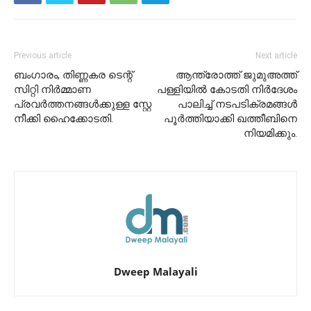
Previous article
Next article
ബംഗാരം, തിണ്ണകര ടെന്റ്
ആന്ത്രോത്ത് ജുമുഅത്ത്
സിറ്റി നിർമ്മാണ
പള്ളിയിൽ കോടതി നിർദേശം
പ്രവർത്തനങ്ങൾക്കുള്ള സ്റ്റേ
പാലിച്ച് നടപടിക്രമങ്ങൾ
നീക്കി ഹൈക്കോടതി.
പൂർത്തിയാക്കി ഖത്തീബിനെ
നിയമിക്കും.
Dweep Malayali