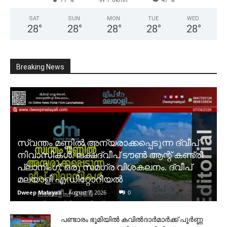
SAT
SUN
MON
TUE
WED
28
°
28
°
28
°
28
°
28
°
Breaking News
സ്വന്തം മണ്ണിൽ അന്യരാക്കപ്പെടുന്ന ദ്വീപ്
നിവാസികൾ. ലക്ഷദ്വീപ് ടൗൺ ആന്റ് കണ്ട്രി
പ്ലാനിംഗ്; ഒരു സമഗ്ര വിശകലനം. ദ്വീപ്
മലയാളി എഡിറ്റോറിയൽ
Dweep Malayali
-
August 7, 2026
0
പണ്ടാരം ഭൂമിയിൽ കവിൽദാർമാർക്ക് പൂർണ്ണ