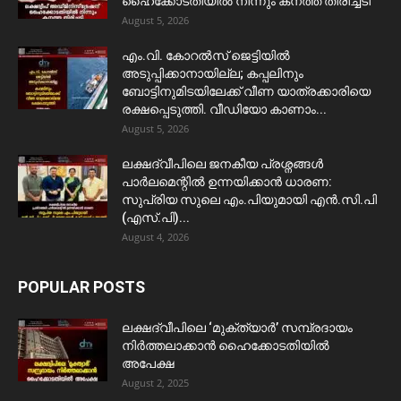
ഹൈക്കോടതിയിൽ നിന്നും കനത്ത തിരിച്ചടി
August 5, 2026
​എം.വി. കോറൽസ് ജെട്ടിയിൽ
അടുപ്പിക്കാനായില്ല; കപ്പലിനും
ബോട്ടിനുമിടയിലേക്ക് വീണ യാത്രക്കാരിയെ
രക്ഷപ്പെടുത്തി. വീഡിയോ കാണാം...
August 5, 2026
ലക്ഷദ്വീപിലെ ജനകീയ പ്രശ്നങ്ങൾ
പാർലമെന്റിൽ ഉന്നയിക്കാൻ ധാരണ:
സുപ്രിയ സുലെ എം.പിയുമായി എൻ.സി.പി
(എസ്.പി)...
August 4, 2026
POPULAR POSTS
ലക്ഷദ്വീപിലെ ‘മുക്ത്യാർ’ സമ്പ്രദായം
നിർത്തലാക്കാൻ ഹൈക്കോടതിയിൽ
അപേക്ഷ
August 2, 2025