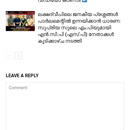
വീഡിയോ കാണാം
ലക്ഷദ്വീപിലെ ജനകീയ പ്രശ്നങ്ങൾ
പാർലമെന്റിൽ ഉന്നയിക്കാൻ ധാരണ:
സുപ്രിയ സുലെ എം.പിയുമായി
എൻ.സി.പി (എസ്.പി) നേതാക്കൾ
കൂടിക്കാഴ്ച നടത്തി
LEAVE A REPLY