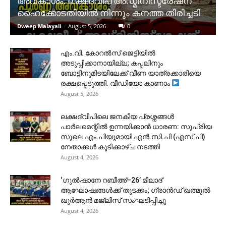
അവകാശം: ലക്ഷദ്വീപ് അഡ്മിനിസ്ട്രേഷന്
ഹൈക്കോടതിയിൽ നിന്നും കനത്ത തിരിച്ചടി
Dweep Malayali
-
August 5, 2026
0
​എം.വി. കോറൽസ് ജെട്ടിയിൽ
അടുപ്പിക്കാനായില്ല; കപ്പലിനും
ബോട്ടിനുമിടയിലേക്ക് വീണ യാത്രക്കാരിയെ
രക്ഷപ്പെടുത്തി. വീഡിയോ കാണാം
August 5, 2026
ലക്ഷദ്വീപിലെ ജനകീയ പ്രശ്നങ്ങൾ
പാർലമെന്റിൽ ഉന്നയിക്കാൻ ധാരണ: സുപ്രിയ
സുലെ എം.പിയുമായി എൻ.സി.പി (എസ്.പി)
നേതാക്കൾ കൂടിക്കാഴ്ച നടത്തി
August 4, 2026
‘ഗുൽഷാനേ റബീഅ്–26’ മീലാദ്
ആഘോഷങ്ങൾക്ക് തുടക്കം; ഗ്രാൻഡ് ഖത്മുൽ
ഖുർആൻ മജ്‌ലിസ് സംഘടിപ്പിച്ചു
August 4, 2026