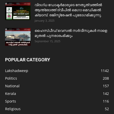
വിദഗ്ധ ഡോക്ടർമാരുടെ നേതൃത്വത്തിൽ
ആന്ത്രോത്ത് ദ്വീപിൽ മെഗാ മെഡിക്കൽ
ക്യാമ്പ്. രജിസ്ട്രേഷൻ പുരോഗമിക്കുന്നു.
January 3, 2025
ഹൈസ്പീഡ് വെസൽ സർവീസുകൾ നാളെ
മുതൽ പുനരാരംഭിക്കും
September 15, 2025
POPULAR CATEGORY
Lakshadweep
1142
Politics
208
National
157
Kerala
142
Sports
116
Religious
52