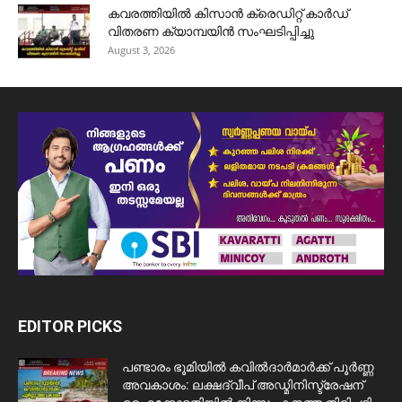
കവരത്തിയിൽ കിസാൻ ക്രെഡിറ്റ് കാർഡ്
വിതരണ ക്യാമ്പയിൻ സംഘടിപ്പിച്ചു
August 3, 2026
EDITOR PICKS
പണ്ടാരം ഭൂമിയിൽ കവിൽദാർമാർക്ക് പൂർണ്ണ
അവകാശം: ലക്ഷദ്വീപ് അഡ്മിനിസ്ട്രേഷന്