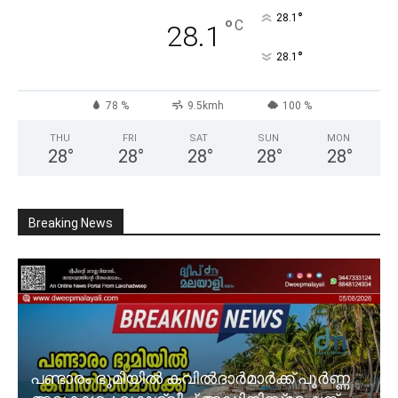
°
28.1
°
C
28.1
°
28.1
78 %
9.5kmh
100 %
THU
FRI
SAT
SUN
MON
28
°
28
°
28
°
28
°
28
°
Breaking News
പണ്ടാരം ഭൂമിയിൽ കവിൽദാർമാർക്ക് പൂർണ്ണ