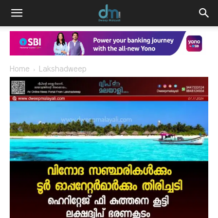
Home
Lakshadweep