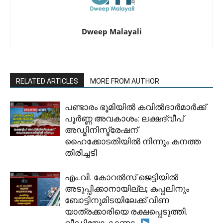
Dweep Malayali
RELATED ARTICLES
MORE FROM AUTHOR
പണ്ടാരം ഭൂമിയിൽ കവിൽദാർമാർക്ക്
പൂർണ്ണ അവകാശം: ലക്ഷദ്വീപ്
അഡ്മിനിസ്ട്രേഷന്
ഹൈക്കോടതിയിൽ നിന്നും കനത്ത
തിരിച്ചടി
​എം.വി. കോറൽസ് ജെട്ടിയിൽ
അടുപ്പിക്കാനായില്ല; കപ്പലിനും
ബോട്ടിനുമിടയിലേക്ക് വീണ
യാത്രക്കാരിയെ രക്ഷപ്പെടുത്തി.