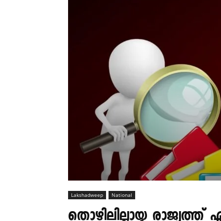
Lakshadweep
National
തൊഴിലില്ലായ്മ രാജ്യത്ത് 