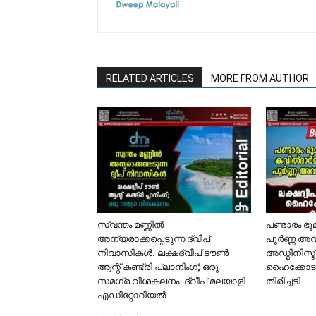
RELATED ARTICLES
MORE FROM AUTHOR
സ്വന്തം മണ്ണിൽ
പണ്ടാരം ഭ
അന്യരാക്കപ്പെടുന്ന ദ്വീപ്
പൂർണ്ണ അവ
നിവാസികൾ. ലക്ഷദ്വീപ് ടൗൺ
അഡ്മിനിസ്ട
ആന്റ് കണ്ട്രി പ്ലാനിംഗ്; ഒരു
ഹൈക്കോടത
സമഗ്ര വിശകലനം. ദ്വീപ് മലയാളി
തിരിച്ചടി
എഡിറ്റോറിയൽ