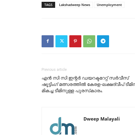
TAGS
Lakshadweep News
Unemployment
Previous article
എൻ സി സി ഇന്റർ ഡയറക്ടറേറ്റ് സർവീസ്
ഷൂട്ടിംഗ് മത്സരത്തിൽ കേരള-ലക്ഷദ്വീപ് ടീമിന
മികച്ച ടീമിനുള്ള പുരസ്‌കാരം.
Dweep Malayali