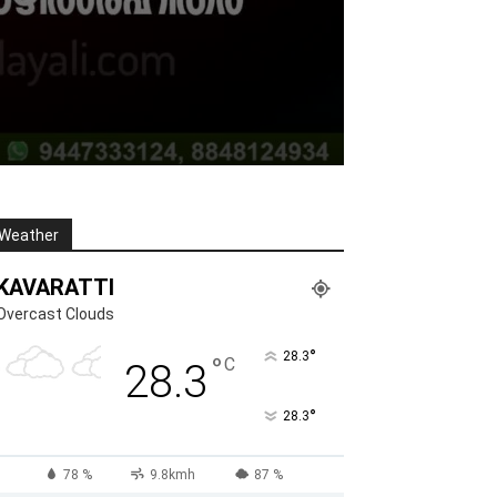
Weather
KAVARATTI
Overcast Clouds
°
28.3
°
C
28.3
°
28.3
78 %
9.8kmh
87 %