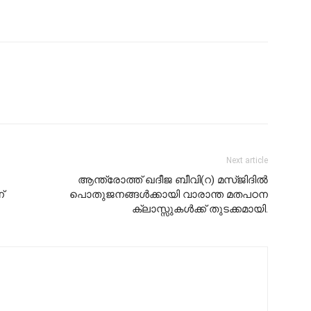
Next article
ആന്ത്രോത്ത് ഖദീജ ബീവി(റ) മസ്ജിദിൽ
്
പൊതുജനങ്ങൾക്കായി വാരാന്ത മതപഠന
ക്ലാസ്സുകൾക്ക് തുടക്കമായി.