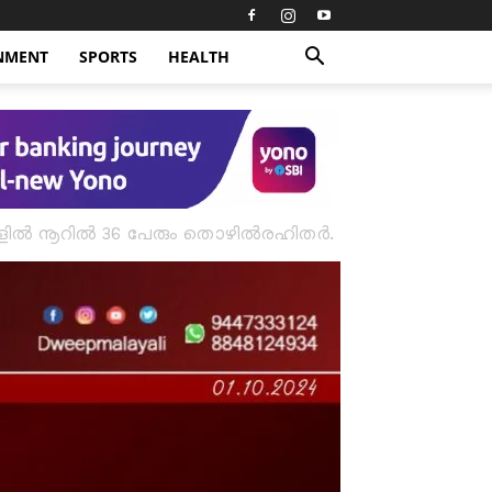
NMENT
SPORTS
HEALTH
വാക്കളിൽ നൂറിൽ 36 പേരും തൊഴിൽരഹിതർ.