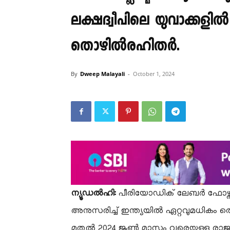
ലക്ഷദ്വീപിലെ യുവാക്കളി
തൊഴിൽരഹിതർ.
By
Dweep Malayali
-
October 1, 2024
ന്യൂഡൽഹി:
പീരിയോഡിക് ലേബർ ഫോഴ്സ് 
അനുസരിച്ച് ഇന്ത്യയിൽ ഏറ്റവുമധികം തൊ
മുതൽ 2024 ജൂൺ മാസം വരെയുള്ള രാജ്യ