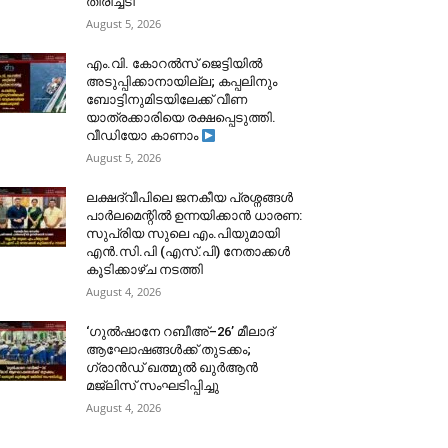
തിരിച്ചടി
August 5, 2026
​എം.വി. കോറൽസ് ജെട്ടിയിൽ
അടുപ്പിക്കാനായില്ല; കപ്പലിനും
ബോട്ടിനുമിടയിലേക്ക് വീണ
യാത്രക്കാരിയെ രക്ഷപ്പെടുത്തി.
വീഡിയോ കാണാം
August 5, 2026
ലക്ഷദ്വീപിലെ ജനകീയ പ്രശ്നങ്ങൾ
പാർലമെന്റിൽ ഉന്നയിക്കാൻ ധാരണ:
സുപ്രിയ സുലെ എം.പിയുമായി
എൻ.സി.പി (എസ്.പി) നേതാക്കൾ
കൂടിക്കാഴ്ച നടത്തി
August 4, 2026
‘ഗുൽഷാനേ റബീഅ്–26’ മീലാദ്
ആഘോഷങ്ങൾക്ക് തുടക്കം;
ഗ്രാൻഡ് ഖത്മുൽ ഖുർആൻ
മജ്‌ലിസ് സംഘടിപ്പിച്ചു
August 4, 2026