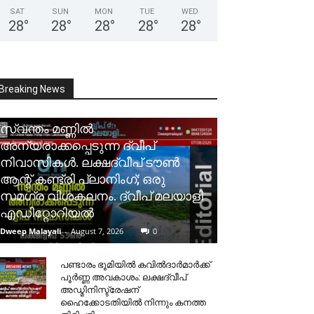
SAT
SUN
MON
TUE
WED
28
°
28
°
28
°
28
°
28
°
Breaking News
സ്വന്തം മണ്ണിൽ
അന്യരാക്കപ്പെടുന്ന ദ്വീപ്
നിവാസികൾ. ലക്ഷദ്വീപ് ടൗൺ
ആന്റ് കണ്ട്രി പ്ലാനിംഗ്; ഒരു
സമഗ്ര വിശകലനം. ദ്വീപ് മലയാളി
എഡിറ്റോറിയൽ
Dweep Malayali
-
August 7, 2026
0
പണ്ടാരം ഭൂമിയിൽ കവിൽദാർമാർക്ക്
പൂർണ്ണ അവകാശം: ലക്ഷദ്വീപ്
അഡ്മിനിസ്ട്രേഷന്
ഹൈക്കോടതിയിൽ നിന്നും കനത്ത