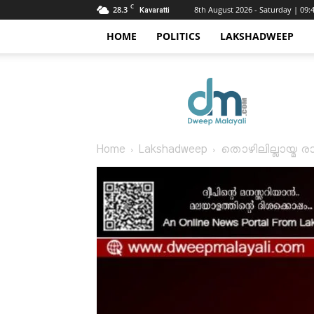
C
28.3
8th August 2026 - Saturday | 09
Kavaratti
HOME
POLITICS
LAKSHADWEEP
Dweep
Malayali
Home
Lakshadweep
തൊഴിലില്ലായ്മ ര