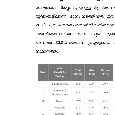
ശേഷമാണ് റിപ്പോർട്ട് പുറത്തു വിട്ടിരിക്ക
യുവാക്കളിലാണ് പഠനം നടത്തിയത്. ഈ പ്രാ
26.2% പുരുഷന്മാരും തൊഴിൽരഹിതരാണ്. പ
തൊഴിൽരഹിതരായ യുവാക്കളുടെ ആകെ കണക
പിന്നാലെ 33.6% തൊഴിലില്ലായ്മയുമായി
സ്ഥാനത്ത്.