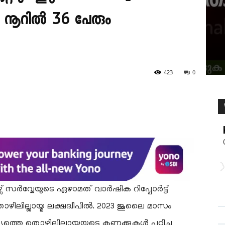
ൽ നൂറിൽ 36 പേരും
423
0
സർവ്വേയുടെ ഏഴാമത് വാർഷിക റിപ്പോർട്ട്
ഴിലില്ലായ്മ ലക്ഷദ്വീപിൽ. 2023 ജൂലൈ മാസം
ത്തെ തൊഴിലില്ലായ്മയുടെ കണക്കുകൾ പഠിച്ച