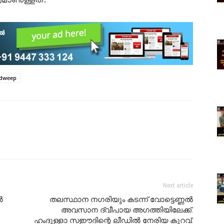
രമാണുള്ളത്.
adweep
Next article
ൽ
തലസ്ഥാന നഗരിയും കടന്ന് വോട്ടെണ്ണൽ
അവസാന ദ്വീപായ അഗത്തിയിലേക്ക്.
ഹംദുള്ളാ സഈദിന്റെ ലീഡിൽ നേരിയ കുറവ്.