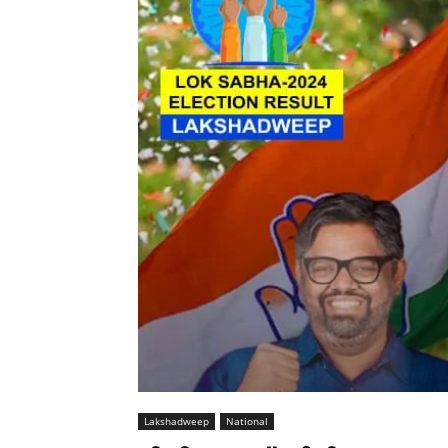
Lakshadweep
National