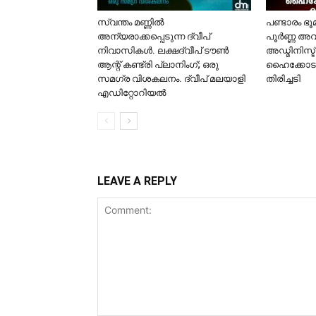
സ്വന്തം മണ്ണിൽ
പണ്ടാരം ഭ
അന്യരാക്കപ്പെടുന്ന ദ്വീപ്
പൂർണ്ണ അവ
നിവാസികൾ. ലക്ഷദ്വീപ് ടൗൺ
അഡ്മിനിസ്ട
ആന്റ് കണ്ട്രി പ്ലാനിംഗ്; ഒരു
ഹൈക്കോടത
സമഗ്ര വിശകലനം. ദ്വീപ് മലയാളി
തിരിച്ചടി
എഡിറ്റോറിയൽ
LEAVE A REPLY