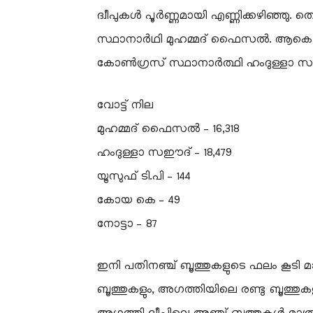
ദ്വീപുകൾ പൂർണ്ണമായി എണ്ണിക്കഴിഞ്ഞു
സ്ഥാനാർഥി മുഹമ്മദ് ഫൈസൽ. ആകെ 40
കോൺഗ്രസ് സ്ഥാനാർത്ഥി ഹംദുള്ളാ സഈദ് 21
വോട്ട് നില
മുഹമ്മദ് ഫൈസൽ – 16,318
ഹംദുള്ളാ സഈദ് – 18,479
യൂസുഫ് ടി.പി – 144
കോയ കെ – 49
നോട്ടാ – 87
ഇനി പതിനഞ്ച് ബൂത്തുകളുടെ ഫലം കൂടി മാത
ബൂത്തുകളും, അഗത്തിയിലെ രണ്ടു ബൂത്