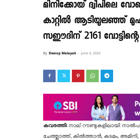
മിനിക്കോയ് ദ്വീപിലെ വോ
കാറ്റിൽ ആടിയുലഞ്ഞ് മ
സഈദിന് 2161 വോട്ടിന്റെ 
By
Dweep Malayali
-
June 4, 2024
കവരത്തി:
നാല് റൗണ്ടുകളിലായി നാൽപത്
ചേത്ത്ലാത്ത്, കിൽത്താൻ, കടമം, അമിനി, 