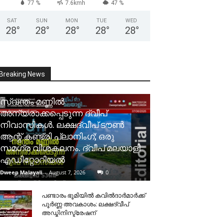
77 %
7.6kmh
47 %
SAT
SUN
MON
TUE
WED
28
°
28
°
28
°
28
°
28
°
Breaking News
സ്വന്തം മണ്ണിൽ
അന്യരാക്കപ്പെടുന്ന ദ്വീപ്
നിവാസികൾ. ലക്ഷദ്വീപ് ടൗൺ
ആന്റ് കണ്ട്രി പ്ലാനിംഗ്; ഒരു
സമഗ്ര വിശകലനം. ദ്വീപ് മലയാളി
എഡിറ്റോറിയൽ
Dweep Malayali
-
August 7, 2026
0
പണ്ടാരം ഭൂമിയിൽ കവിൽദാർമാർക്ക്
പൂർണ്ണ അവകാശം: ലക്ഷദ്വീപ്
അഡ്മിനിസ്ട്രേഷന്