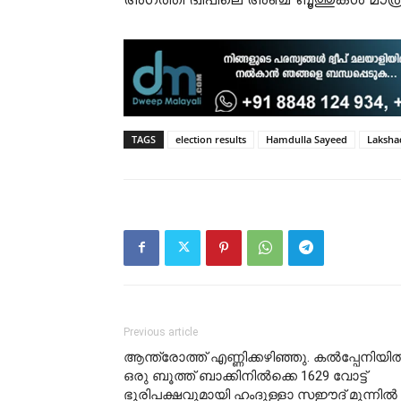
അഗത്തി ദ്വീപിലെ അഞ്ച് ബൂത്തുകൾ മാത്
TAGS
election results
Hamdulla Sayeed
Laksh
Previous article
ആന്ത്രോത്ത് എണ്ണിക്കഴിഞ്ഞു. കൽപ്പേനിയി
ഒരു ബൂത്ത് ബാക്കിനിൽക്കെ 1629 വോട്ട്
ഭൂരിപക്ഷവുമായി ഹംദുള്ളാ സഈദ് മുന്നിൽ