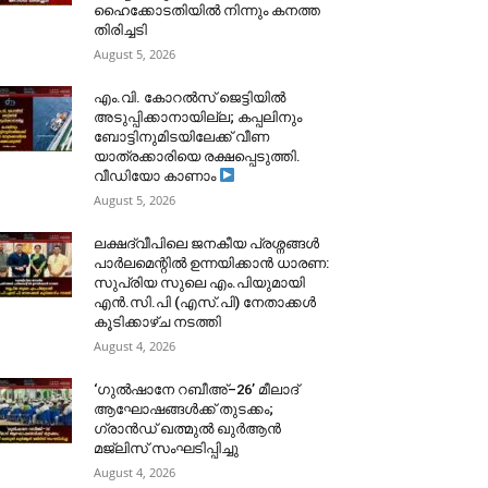
ഹൈക്കോടതിയിൽ നിന്നും കനത്ത
തിരിച്ചടി
August 5, 2026
​എം.വി. കോറൽസ് ജെട്ടിയിൽ
അടുപ്പിക്കാനായില്ല; കപ്പലിനും
ബോട്ടിനുമിടയിലേക്ക് വീണ
യാത്രക്കാരിയെ രക്ഷപ്പെടുത്തി.
വീഡിയോ കാണാം
August 5, 2026
ലക്ഷദ്വീപിലെ ജനകീയ പ്രശ്നങ്ങൾ
പാർലമെന്റിൽ ഉന്നയിക്കാൻ ധാരണ:
സുപ്രിയ സുലെ എം.പിയുമായി
എൻ.സി.പി (എസ്.പി) നേതാക്കൾ
കൂടിക്കാഴ്ച നടത്തി
August 4, 2026
‘ഗുൽഷാനേ റബീഅ്–26’ മീലാദ്
ആഘോഷങ്ങൾക്ക് തുടക്കം;
ഗ്രാൻഡ് ഖത്മുൽ ഖുർആൻ
മജ്‌ലിസ് സംഘടിപ്പിച്ചു
August 4, 2026