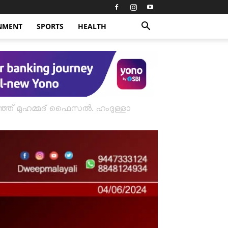
NMENT
SPORTS
HEALTH
ലഞ്ഞ് മുഹമ്മദ് ഫൈസൽ. ഹംദുള്ളാ