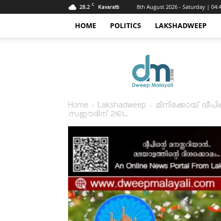
C
28.2
8th August 2026 - Saturday | 04
Kavaratti
HOME
POLITICS
LAKSHADWEEP
Dweep
Malayali
Home
Lakshadweep
മിനിക്കോയ് ദ്വ
സഈദിന് 2161...