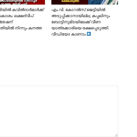
ൂമിയിൽ കവിൽദാർമാർക്ക്
​എം.വി. കോറൽസ് ജെട്ടിയിൽ
കാശം: ലക്ഷദ്വീപ്
അടുപ്പിക്കാനായില്ല; കപ്പലിനും
്രേഷന്
ബോട്ടിനുമിടയിലേക്ക് വീണ
ിയിൽ നിന്നും കനത്ത
യാത്രക്കാരിയെ രക്ഷപ്പെടുത്തി.
വീഡിയോ കാണാം