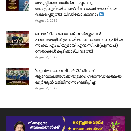
അടുപ്പിക്കാനായില്ല; കപ്പലിനും
ബോട്ടിനുമിടയിലേക്ക് വീണ യാത്രക്കാരിയെ
രക്ഷപ്പെടുത്തി. വീഡിയോ കാണാം
August 5, 2026
ലക്ഷദ്വീപിലെ ജനകീയ പ്രശ്നങ്ങൾ
പാർലമെന്റിൽ ഉന്നയിക്കാൻ ധാരണ: സുപ്രിയ
സുലെ എം.പിയുമായി എൻ.സി.പി (എസ്.പി)
നേതാക്കൾ കൂടിക്കാഴ്ച നടത്തി
August 4, 2026
‘ഗുൽഷാനേ റബീഅ്–26’ മീലാദ്
ആഘോഷങ്ങൾക്ക് തുടക്കം; ഗ്രാൻഡ് ഖത്മുൽ
ഖുർആൻ മജ്‌ലിസ് സംഘടിപ്പിച്ചു
August 4, 2026