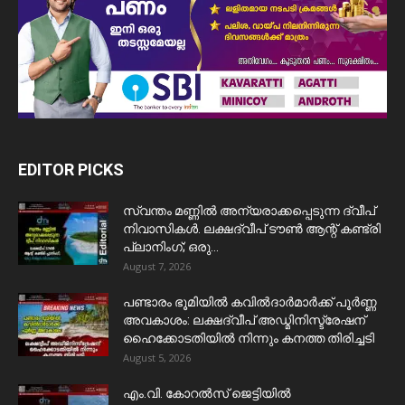
EDITOR PICKS
സ്വന്തം മണ്ണിൽ അന്യരാക്കപ്പെടുന്ന ദ്വീപ്
നിവാസികൾ. ലക്ഷദ്വീപ് ടൗൺ ആന്റ് കണ്ട്രി
പ്ലാനിംഗ്; ഒരു...
August 7, 2026
പണ്ടാരം ഭൂമിയിൽ കവിൽദാർമാർക്ക് പൂർണ്ണ
അവകാശം: ലക്ഷദ്വീപ് അഡ്മിനിസ്ട്രേഷന്
ഹൈക്കോടതിയിൽ നിന്നും കനത്ത തിരിച്ചടി
August 5, 2026
​എം.വി. കോറൽസ് ജെട്ടിയിൽ