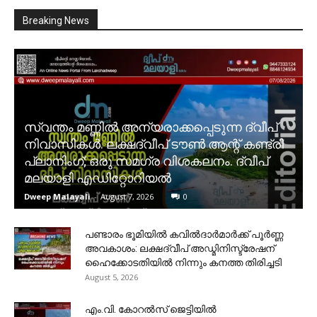
Breaking News
സ്വന്തം മണ്ണിൽ അന്യരാക്കപ്പെടുന്ന ദ്വീപ്
നിവാസികൾ. ലക്ഷദ്വീപ് ടൗൺ ആന്റ് കണ്ട്രി
പ്ലാനിംഗ്; ഒരു സമഗ്ര വിശകലനം. ദ്വീപ്
മലയാളി എഡിറ്റോറിയൽ
Dweep Malayali
-
August 7, 2026
0
പണ്ടാരം ഭൂമിയിൽ കവിൽദാർമാർക്ക് പൂർണ്ണ
അവകാശം: ലക്ഷദ്വീപ് അഡ്മിനിസ്ട്രേഷന്
ഹൈക്കോടതിയിൽ നിന്നും കനത്ത തിരിച്ചടി
August 5, 2026
​എം.വി. കോറൽസ് ജെട്ടിയിൽ