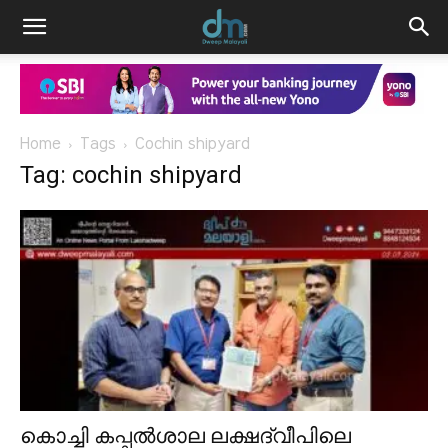
Home
Tags
Cochin shipyard
Tag: cochin shipyard
കൊച്ചി കപ്പൽശാല ലക്ഷദ്വീപിലെ