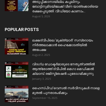
അടുപ്പിക്കാനായില്ല; കപ്പലിനും
ബോട്ടിനുമിടയിലേക്ക് വീണ യാത്രക്കാരിയെ
രക്ഷപ്പെടുത്തി. വീഡിയോ കാണാം...
August 5, 2026
POPULAR POSTS
ലക്ഷദ്വീപിലെ ‘മുക്ത്യാർ’ സമ്പ്രദായം
നിർത്തലാക്കാൻ ഹൈക്കോടതിയിൽ
അപേക്ഷ
August 2, 2025
വിദഗ്ധ ഡോക്ടർമാരുടെ നേതൃത്വത്തിൽ
ആന്ത്രോത്ത് ദ്വീപിൽ മെഗാ മെഡിക്കൽ
ക്യാമ്പ്. രജിസ്ട്രേഷൻ പുരോഗമിക്കുന്നു.
January 3, 2025
ഹൈസ്പീഡ് വെസൽ സർവീസുകൾ നാളെ
മുതൽ പുനരാരംഭിക്കും
September 15, 2025