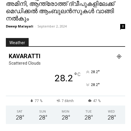
അമിനി, ആന്ത്രോത്ത് ദ്വീപുകളിലേക്ക്
മെഡിക്കൽ ആംബുലൻസുകൾ വാങ്ങി
നൽകും
Dweep Malayali
-
September 2, 2024
0
Weather
KAVARATTI
Scattered Clouds
°
28.2
°
C
28.2
°
28.2
77 %
7.6kmh
47 %
SAT
SUN
MON
TUE
WED
28
°
28
°
28
°
28
°
28
°