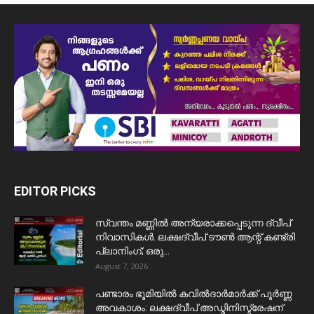
EDITOR PICKS
സ്വന്തം മണ്ണിൽ അന്യരാക്കപ്പെടുന്ന ദ്വീപ്
നിവാസികൾ. ലക്ഷദ്വീപ് ടൗൺ ആന്റ് കണ്ട്രി
പ്ലാനിംഗ്; ഒരു...
August 7, 2026
പണ്ടാരം ഭൂമിയിൽ കവിൽദാർമാർക്ക് പൂർണ്ണ
അവകാശം: ലക്ഷദ്വീപ് അഡ്മിനിസ്ട്രേഷന്