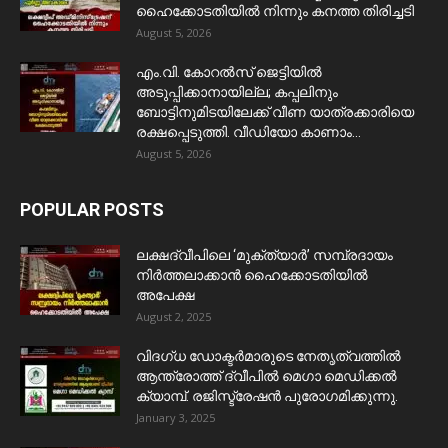
ഹൈക്കോടതിയിൽ നിന്നും കനത്ത തിരിച്ചടി
August 5, 2026
​എം.വി. കോറൽസ് ജെട്ടിയിൽ
അടുപ്പിക്കാനായില്ല; കപ്പലിനും
ബോട്ടിനുമിടയിലേക്ക് വീണ യാത്രക്കാരിയെ
രക്ഷപ്പെടുത്തി. വീഡിയോ കാണാം...
August 5, 2026
POPULAR POSTS
ലക്ഷദ്വീപിലെ ‘മുക്ത്യാർ’ സമ്പ്രദായം
നിർത്തലാക്കാൻ ഹൈക്കോടതിയിൽ
അപേക്ഷ
August 2, 2025
വിദഗ്ധ ഡോക്ടർമാരുടെ നേതൃത്വത്തിൽ
ആന്ത്രോത്ത് ദ്വീപിൽ മെഗാ മെഡിക്കൽ
ക്യാമ്പ്. രജിസ്ട്രേഷൻ പുരോഗമിക്കുന്നു.
January 3, 2025