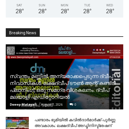
SAT
SUN
MON
TUE
WED
28
°
28
°
28
°
28
°
28
°
Breaking News
സ്വന്തം മണ്ണിൽ അന്യരാക്കപ്പെടുന്ന ദ്വീപ്
നിവാസികൾ. ലക്ഷദ്വീപ് ടൗൺ ആന്റ് കണ്ട്രി
പ്ലാനിംഗ്; ഒരു സമഗ്ര വിശകലനം. ദ്വീപ്
മലയാളി എഡിറ്റോറിയൽ
Dweep Malayali
-
August 7, 2026
0
പണ്ടാരം ഭൂമിയിൽ കവിൽദാർമാർക്ക് പൂർണ്ണ
അവകാശം: ലക്ഷദ്വീപ് അഡ്മിനിസ്ട്രേഷന്