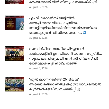
ഹൈക്കോടതിയിൽ നിന്നും കനത്ത തിരിച്ചടി
August 5, 2026
​എം.വി. കോറൽസ് ജെട്ടിയിൽ
അടുപ്പിക്കാനായില്ല; കപ്പലിനും
ബോട്ടിനുമിടയിലേക്ക് വീണ യാത്രക്കാരിയെ
രക്ഷപ്പെടുത്തി. വീഡിയോ കാണാം
August 5, 2026
ലക്ഷദ്വീപിലെ ജനകീയ പ്രശ്നങ്ങൾ
പാർലമെന്റിൽ ഉന്നയിക്കാൻ ധാരണ: സുപ്രിയ
സുലെ എം.പിയുമായി എൻ.സി.പി (എസ്.പി)
നേതാക്കൾ കൂടിക്കാഴ്ച നടത്തി
August 4, 2026
‘ഗുൽഷാനേ റബീഅ്–26’ മീലാദ്
ആഘോഷങ്ങൾക്ക് തുടക്കം; ഗ്രാൻഡ് ഖത്മുൽ
ഖുർആൻ മജ്‌ലിസ് സംഘടിപ്പിച്ചു
August 4, 2026