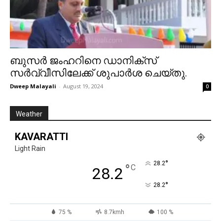
ബുസർ ജംഹറിനെ ഡാനിക്സ്
സർവ്വീസിലേക്ക് ശുപാർശ ചെയ്തു.
Dweep Malayali
-
August 19, 2024
0
Weather
KAVARATTI
Light Rain
°
28.2
°
C
28.2
°
28.2
75 %
8.7kmh
100 %